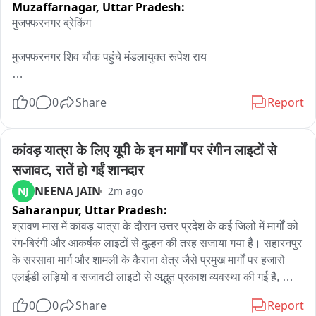
Muzaffarnagar,
Uttar Pradesh:
मुजफ्फरनगर ब्रेकिंग 

मुजफ्फरनगर शिव चौक पहुंचे मंडलायुक्त रूपेश राय 

शिवचौक पहुंच की भगवान आशुतोष की पूजा अर्चना 

0
0
Share
Report
मंडलायुक्त ने शिवभक्त कांवड़ियों पर की पुष्प वर्षा

कांवड़ यात्रा के लिए यूपी के इन मार्गों पर रंगीन लाइटों से 
कांवड़ियों से यात्रा की भी ली जानकारी 

सजावट, रातें हो गईं शानदार
NEENA JAIN
NJ
2m ago
डीएम उमेश मिश्रा समेत तमाम अधिकारी भी रहे मौजूद
Saharanpur,
Uttar Pradesh:
श्रावण मास में कांवड़ यात्रा के दौरान उत्तर प्रदेश के कई जिलों में मार्गों को 
रंग-बिरंगी और आकर्षक लाइटों से दुल्हन की तरह सजाया गया है। सहारनपुर 
के सरसावा मार्ग और शामली के कैराना क्षेत्र जैसे प्रमुख मार्गों पर हजारों 
एलईडी लड़ियों व सजावटी लाइटों से अद्भुत प्रकाश व्यवस्था की गई है, 
जिससे रात का नजारा बेहद भव्य और मनमोहक हो जाता है। लगभग 1.45 
0
0
Share
Report
किलोमीटर के मुख्य मार्ग पर 6 से 7 हजार से अधिक रंग-बिरंगी लड़ियां लगाई 