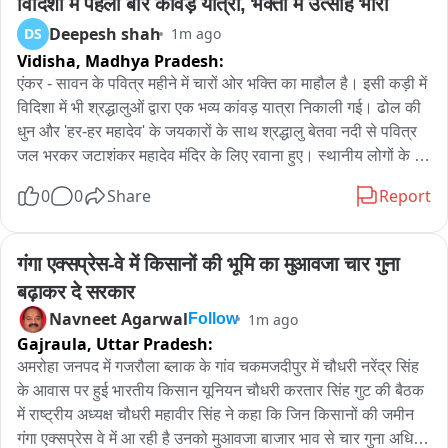
विदिशा में पहली बार कांवड़ यात्रा, भक्तों में उत्साह भारी
व्हायरल झालेल्या व्हिडिओमध्ये लोकल ट्रेनमध्ये एक महिला झोपलेली 
Deepesh shah
DS
1m ago
असताना एक पुरुष तिच्याशी अर्वाच्य भाषेत बोलताना आणि कमरेतील पट्टा 
Vidisha,
Madhya Pradesh:
काढून धमकावताना दिसत असल्याचा दावा केला जात आहे. या घटनेवर 
एंकर - सावन के पवित्र महीने में चारों ओर भक्ति का माहौल है। इसी कड़ी में 
प्रतिक्रिया देताना सामाजिक कार्यकर्त्या अंजली दमानिया म्हणाल्या, 
विदिशा में भी श्रद्धालुओं द्वारा एक भव्य कांवड़ यात्रा निकाली गई। ढोल की 
“लोकलमध्ये एखादी महिला झोपलेली असेल, तर त्यामागे काही कारण असू 
धुन और 'हर-हर महादेव' के जयकारों के साथ श्रद्धालु बेतवा नदी से पवित्र 
शकते. तिची तब्येत बिघडली असेल, पोटदुखीचा त्रास असू शकतो किंवा ती 
जल भरकर जटाशंकर महादेव मंदिर के लिए रवाना हुए। स्थानीय लोगों के 
अत्यंत थकलेली असू शकते. अशा परिस्थितीत तिची विचारपूस करण्याऐवजी 
अनुसार यह यात्रा पहली बार आयोजित की गई है, जिसे लेकर महिलाओं और 
शिवीगाळ करणे आणि मारहाणीचा प्रयत्न करणे अत्यंत निषेधार्ह आहे.” 

0
0
Share
Report
बच्चों में भारी उत्साह देखा गया।

दमानिया यांनी यावेळी आणखी एक गंभीर मुद्दा उपस्थित केला. त्या म्हणाल्या 
बाइट 1: — वृद्ध महिला श्रद्धालु। हम कछुआ मंदिर से बेतवा नदी का जल 
की, या संपूर्ण प्रकारादरम्यान डब्यात उपस्थित अनेक प्रवासी केवळ 
गंगा एक्सप्रेस-वे में किसानों की भूमि का मुआवजा चार गुना 
भरकर जटाशंकर मंदिर जा रहे हैं, जहाँ भगवान शिव का जलाभिषेक किया 
बघ्याच्या भूमिकेत राहिले. कोणीही पुढे येऊन महिलेला मदत करण्याचा किंवा 
बढ़ाकर दे सरकार
जाएगा।

वाद थांबवण्याचा प्रयत्न केला नाही, हीदेखील चिंतेची बाब आहे. 

Navneet Agarwal
1m ago
Follow
Gajraula,
Uttar Pradesh:
बाइट 2: — अनीता चौरसिया (श्रद्धालु)।

या घटनेची सखोल चौकशी करून संबंधित व्यक्तीवर तातडीने कठोर 
अमरोहा जनपद में गजरौला ब्लाक के गांव चकमजदीपुर में चौधरी नरेंद्र सिंह 
यह यात्रा राघव जी कॉलोनी से निकाली गई है, हम सब मिलकर जटाशंकर 
कायदेशीर कारवाई करण्यात यावी, अशी मागणी अंजली दमानिया यांनी केली 
के आवास पर हुई भारतीय किसान यूनियन चौधरी करतार सिंह गुट की बैठक 
महादेव के दर्शन और जलाभिषेक के लिए जा रहे हैं।

आहे.
में राष्ट्रीय अध्यक्ष चौधरी महावीर सिंह ने कहा कि जिन किसानों की जमीन 
गंगा एक्सप्रेस वे में आ रही है उनको मुआवजा बाजार भाव से चार गुना अधिक 
बाइट 3: — ज्योति राजपूत (श्रद्धालु)
