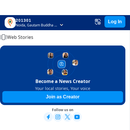
201301
Log In
Home
Noida, Gautam Buddha Nagar, Uttar Pradesh
Web Stories
Become a News Creator
Your local stories, Your voice
Join as Creator
Follow us on