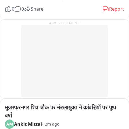
दिया जाए ।
नदपुरा से राजपूत समाज व भक्तों द्वारा यह पहली बार कांवड़ यात्रा निकाली 
0
0
Share
Report
गई है, जो जटाशंकर मंदिर जाकर संपन्न होगी।
ADVERTISEMENT
मुजफ्फरनगर शिव चौक पर मंडलायुक्त ने कांवड़ियों पर पुष्प 
वर्षा
Ankit Mittal
AM
2m ago