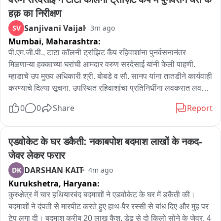
हक़ का निरीक्षण
Sanjivani Vaijal
SV
3m ago
Mumbai,
Maharashtra:
पी.एम.जी.पी., टाटा कॉलनी ट्रांझिट कैंप रहिवाशांना पुनर्वसनानंतर 
मिळणाऱ्या हक्काच्या घरांची आमदार वरुण सरदेसाई यांनी केली पाहणी. 
म्हाडाचे उप मुख्य अधिकारी श्री. बोबडे व सौ. सानप यांना तातडीने कार्यवाही 
करण्याचे दिल्या सूचना. उपस्थित रहिवाशांचा प्रतिनिधींना लवकरात लवकर 
हक्काच्या घरांचा ताबा मिळवून देण्याबाबत केले आश्वासित, रहिवाशांनी मानले 
0
0
Share
Report
आभार. पी.एम.जी.पी., टाटा कॉलनी ट्रांझिट कॅम्प मध्ये एकूण ७१२ 
रहिवाशांनी वांद्रे पूर्व विधानसभा मतदार संघाचे आमदार वरुण सरदेसाई यांची 
भेट घेतली. यावेळी रहिवाशांनी मालकी हक्काच्या घरांचा प्रश्न मांडला. 
एडवोकेट के घर डकैती: नकाबपोश बदमाश लाखों के नकद-
याबाबत आमदार वरुण सरदेसाई यांनी मागील वर्षभरापासून म्हाडाचे रिपेअर 
जेवर लेकर फरार
बोर्ड चे मुख्य अधिकारी, व कार्यकारी अभियंता यांच्या कडे वारंवार पाठपुरावा 
DARSHAN KAIT
DK
4m ago
करून अपूर्णावस्थेत असलेली पुनर्वसन इमारतीचे काम पूर्ण करून घेतले. 
Kurukshetra,
Haryana:
पुढील काही दिवसांत या रहिवाशाना त्यांच्या मालकी हक्काच्या सदनिकांचा 
ताबा मिळवून देण्याबाबत आश्वासित केले. आज दि. ०७ ऑगस्ट रोजी 
कुरुक्षेत्र में चार हथियारबंद बदमाशों ने एडवोकेट के घर में डकैती की। 
रहिवाशांच्या बांधून पूर्ण होऊन OC आलेल्या पुनर्वसन इमारतीचे आमदार वरुण 
बदमाशों ने दंपती से मारपीट करते हुए हाथ-पैर रस्सी से बांध दिए और मुंह पर 
सरदेसाई यांनी म्हाडाचे उप मुख्य अधिकारी श्री. बोबडे व सौ. सानप, उप 
टेप लगा दी। बदमाश करीब 20 लाख कैश, डेढ़ से दो किलो सोने के जेवर, 4 