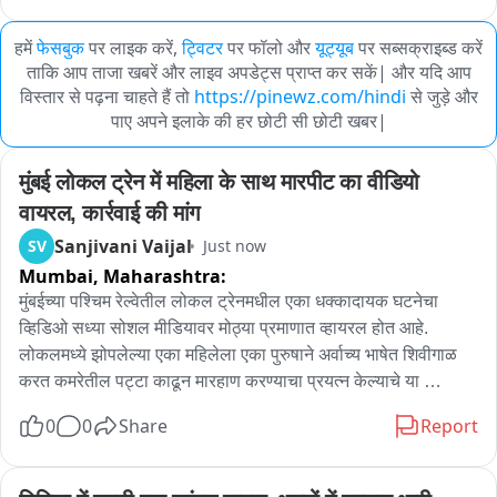
हमें
फेसबुक
पर लाइक करें,
ट्विटर
पर फॉलो और
यूट्यूब
पर सब्सक्राइब्ड करें
ताकि आप ताजा खबरें और लाइव अपडेट्स प्राप्त कर सकें| और यदि आप
विस्तार से पढ़ना चाहते हैं तो
https://pinewz.com/hindi
से जुड़े और
पाए अपने इलाके की हर छोटी सी छोटी खबर|
मुंबई लोकल ट्रेन में महिला के साथ मारपीट का वीडियो 
वायरल, कार्रवाई की मांग
Sanjivani Vaijal
SV
Just now
Mumbai,
Maharashtra:
मुंबईच्या पश्चिम रेल्वेतील लोकल ट्रेनमधील एका धक्कादायक घटनेचा 
व्हिडिओ सध्या सोशल मीडियावर मोठ्या प्रमाणात व्हायरल होत आहे. 
लोकलमध्ये झोपलेल्या एका महिलेला एका पुरुषाने अर्वाच्य भाषेत शिवीगाळ 
करत कमरेतील पट्टा काढून मारहाण करण्याचा प्रयत्न केल्याचे या 
व्हिडिओत दिसत असल्याचा दावा केला जा रहा आहे. या घटनेवर सामाजिक 
0
0
Share
Report
कार्यकर्त्या अंजली दमानिया यांनी तीव्र संताप व्यक्त करत संबंधित व्यक्तीवर 
तात्काळ कठोर कारवाईची मागणी केली आहे. 
