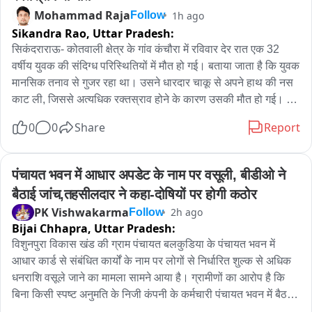
पुष्पवर्षा कर स्वागत किया।

Mohammad Raja
1h ago
Follow
Sikandra Rao,
Uttar Pradesh:
यात्रा में भगवान शिव के विभिन्न स्वरूपों पर आधारित आकर्षक झांकियां 
सिकंदराराऊ- कोतवाली क्षेत्र के गांव कंचौरा में रविवार देर रात एक 32 
विशेष आकर्षण का केंद्र रहीं। झांकियों को देखने के लिए मार्ग के दोनों ओर 
वर्षीय युवक की संदिग्ध परिस्थितियों में मौत हो गई। बताया जाता है कि युवक 
बड़ी संख्या में नगरवासी उमड़ पड़े। श्रद्धालु भक्ति में लीन होकर भगवान शिव 
मानसिक तनाव से गुजर रहा था। उसने धारदार चाकू से अपने हाथ की नस 
के जयकारे लगाते हुए यात्रा के साथ चलते रहे।

काट ली, जिससे अत्यधिक रक्तस्राव होने के कारण उसकी मौत हो गई। 
घटना से परिवार में कोहराम मच गया।

पूरे मार्ग में ‘हर-हर महादेव’, ‘बम-बम भोले’ और ‘जय भोलेनाथ’ के जयघोष से 
0
0
Share
Report
जानकारी के अनुसार, गांव कंचौरा निवासी सुभाष पुत्र वीरेंद्र (32) 
वातावरण भक्तिमय बना रहा। शिवभक्तों में यात्रा को लेकर खासा उत्साह 
अविवाहित था और पिछले कुछ समय से मानसिक रूप से परेशान चल रहा 
दिखाई दिया।

था। परिजनों ने बताया कि रविवार को वह काफी देर तक बेचैन अवस्था में 
पंचायत भवन में आधार अपडेट के नाम पर वसूली, बीडीओ ने 
घर और आसपास घूमता रहा। देर रात करीब 10:45 बजे उसने धारदार चाकू 
यात्रा के दौरान श्रद्धालुओं के लिए प्रसाद वितरण भी किया गया। समिति के 
बैठाई जांच,तहसीलदार ने कहा-दोषियों पर होगी कठोर
से अपने बाएं हाथ पर गंभीर चोट पहुंचा ली।

कार्यकर्ताओं ने यात्रा को व्यवस्थित और शांतिपूर्ण ढंग से संपन्न कराने में 
PK Vishwakarma
2h ago
Follow
कुछ देर बाद परिजनों की नजर उस पर पड़ी तो वह गंभीर हालत में मिला। 
सहयोग किया। शिव पालकी यात्रा के समापन पर पत्थर शिवाला धाम में 
Bijai Chhapra,
Uttar Pradesh:
उसके हाथ से काफी मात्रा में खून बह रहा था। आनन-फानन में परिजन उसे 
श्रद्धालुओं ने भगवान शिव का पूजन-अर्चन कर सुख-समृद्धि की कामना की।
विशुनपुरा विकास खंड की ग्राम पंचायत बलकुडिया के पंचायत भवन में 
सामुदायिक स्वास्थ्य केंद्र सिकंदराराऊ लेकर पहुंचे, जहां चिकित्सकों ने 
आधार कार्ड से संबंधित कार्यों के नाम पर लोगों से निर्धारित शुल्क से अधिक 
जांच के बाद उसे मृत घोषित कर दिया। चिकित्सकों के अनुसार अत्यधिक 
धनराशि वसूले जाने का मामला सामने आया है। ग्रामीणों का आरोप है कि 
रक्तस्राव के कारण युवक की मौत हुई।

बिना किसी स्पष्ट अनुमति के निजी कंपनी के कर्मचारी पंचायत भवन में बैठकर 
घटना की सूचना मिलते ही कोतवाली पुलिस मौके पर पहुंची और मामले की 
आधार अपडेट, जन्मतिथि संशोधन, मोबाइल नंबर जोड़ने तथा अन्य सेवाओं के 