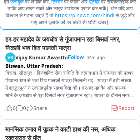
हमें
फेसबुक
पर लाइक करें,
ट्विटर
पर फॉलो और
यूट्यूब
पर सब्सक्राइब्ड करें
ताकि आप ताजा खबरें और लाइव अपडेट्स प्राप्त कर सकें| और यदि आप
विस्तार से पढ़ना चाहते हैं तो
https://pinewz.com/hindi
से जुड़े और
पाए अपने इलाके की हर छोटी सी छोटी खबर|
हर-हर महादेव के जयघोष से गूंजायमान रहा बिसवां नगर, 
निकली भव्य शिव पालकी यात्रा
Vijay Kumar Awasthi
VK
44m ago
Follow
Biswan,
Uttar Pradesh:
बिसवां, सीतापुर। शिवशक्ति सेवा समिति के तत्वावधान में सोमवार को पत्थर 
शिवाला धाम से भव्य शिव पालकी यात्रा निकाली गई। यात्रा में बड़ी संख्या 
में श्रद्धालुओं ने उत्साहपूर्वक सहभागिता की। हर-हर महादेव और बम-बम 
भोले के जयघोष से पूरा बिसवां नगर गूंजायमान रहा। यात्रा के दौरान नगर 
का वातावरण पूरी तरह शिवमय नजर आया।

0
0
Share
Report
शिव पालकी यात्रा पत्थर शिवाला धाम से प्रारंभ होकर बड़े चौराहा, 
जहांगीराबाद चौराहा, मंगरहिया बाजार, स्टेशन रोड और सिनेमा रोड होते हुए 
मानसिक तनाव में युवक ने काटी हाथ की नस, अधिक 
पुनः पत्थर शिवाला धाम पहुंची। यात्रा के मार्ग में जगह-जगह श्रद्धालुओं ने 
रक्तस्राव से मौत