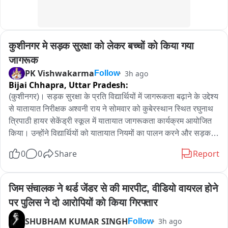
रुपये बकाया थे। रुपये के लेनदेन को लेकर विवाद चल रहा था। इसी रंजिश 
में आरोपियों ने डालचंद्र को कार में जबरन बैठाया और रास्ते में उसके साथ 
मारपीट की।पुलिस ने मामले में मुकदमा दर्ज कर तीनों आरोपियों को न्यायालय 
कुशीनगर मे सड़क सुरक्षा को लेकर बच्चों को किया गया 
के समक्ष पेश किया है। फरार आरोपी की गिरफ्तारी के लिए पुलिस टीम 
प्रयास कर रही है।
जागरूक
PK Vishwakarma
3h ago
Follow
Bijai Chhapra,
Uttar Pradesh:
(कुशीनगर)। सड़क सुरक्षा के प्रति विद्यार्थियों में जागरूकता बढ़ाने के उद्देश्य 
से यातायात निरीक्षक अश्वनी राय ने सोमवार को कुबेरस्थान स्थित रघुनाथ 
त्रिपाठी हायर सेकेंड्री स्कूल में यातायात जागरूकता कार्यक्रम आयोजित 
किया। उन्होंने विद्यार्थियों को यातायात नियमों का पालन करने और सड़क 
पर सुरक्षित आवागमन के लिए महत्वपूर्ण जानकारी दी।

0
0
Share
Report
   यातायात निरीक्षक अश्वनी राय ने बच्चों को हेलमेट और सीट बेल्ट के महत्व 
के बारे में बताया। उन्होंने कहा कि दोपहिया वाहन चलाते समय हेलमेट का 
प्रयोग सुरक्षा के लिए जरूरी है, जबकि चारपहिया वाहन में सीट बेल्ट गंभीर 
जिम संचालक ने थर्ड जेंडर से की मारपीट, वीडियो वायरल होने 
चोट से बचाव में मदद करती है। उन्होंने विद्यार्थियों को जेब्रा क्रॉसिंग का 
पर पुलिस ने दो आरोपियों को किया गिरफ्तार
प्रयोग करने की सलाह देते हुए कहा, 

नियमों का पालन कर खुद भी बचें, दूसरों को भी बचाएं

SHUBHAM KUMAR SINGH
3h ago
Follow