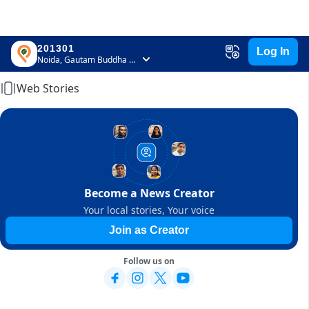
201301
Log In
Home
Noida, Gautam Buddha Nagar, Uttar Pradesh
Web Stories
Become a News Creator
Your local stories, Your voice
Join as Creator
Follow us on