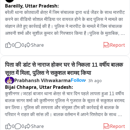
कार्यक्रम के दौरान बच्चों को सड़क पार करते समय दाएं-बाएं देखकर आगे 
Bareilly,
Uttar Pradesh:
बढ़ने, मोबाइल का प्रयोग नहीं करने तथा साइकिल चलाते समय सावधानी 
बरेली थाना कोतवाली क्षेत्र में जिम संचालक द्वारा थर्ड जेंडर के साथ मारपीट 
बरतने की जानकारी दी गई। यातायात निरीक्षक ने कहा कि बच्चों की सुरक्षा 
करने का वीडियो सोशल मीडिया पर वायरल होने के बाद पुलिस ने मामले का 
से किसी भी स्तर पर समझौता नहीं किया जाएगा। स्कूलों में ऐसे जागरूकता 
संज्ञान लेते हुए कार्रवाई की है। पुलिस ने मारपीट के मामले में जिम संचालक 
कार्यक्रम लगातार आयोजित किए जाएंगे।उन्होंने कहा कि जागरूक बच्चे 
अश्वनी शर्मा और सुशील कुमार को गिरफ्तार किया है।पुलिस के मुताबिक, 
स्वयं यातायात नियमों का पालन करने के साथ परिवार के लोगों को भी नियमों 
थर्ड जेंडर की ओर से थाना कोतवाली पहुंचकर मामले की शिकायत की गई 
के प्रति जागरूक कर सकते हैं। इससे सड़क हादसों में कमी लाने में मदद 
0
0
Share
Report
थी। शिकायत और वायरल वीडियो के आधार पर पुलिस ने पूरे प्रकरण की 
मिलेगी।

जांच की। जांच के बाद मारपीट के आरोप में दोनों आरोपियों को गिरफ्तार कर 
कार्यक्रम में विद्यालय के प्रधानाचार्य विनोद मणि त्रिपाठी, दुर्गा दयाल 
लिया गया।पुलिस ने गिरफ्तार दोनों आरोपियों को न्यायालय के समक्ष पेश 
पिता की डांट से नाराज होकर घर से निकला 11 वर्षीय बालक 
तिवारी, अजय सिंह, राजन चौधरी सहित शिक्षक और विद्यार्थी उपस्थित रहे।

किया है। मामले में पुलिस की ओर से आगे की कानूनी कार्रवाई की जा रही 
सूरत में मिला, पुलिस ने सकुशल बरामद किया
है।
🖋️कुशीनगर से पीके विश्वकर्मा की रिपोर्ट...🖋️
Prabhansh Vihwakarma
3h ago
Follow
Bijai Chhapra,
Uttar Pradesh:
कुशीनगर।जटहां बाजार थाना क्षेत्र से चार दिन पहले लापता हुआ 11 वर्षीय 
बालक सागर शर्मा को कुशीनगर पुलिस ने गुजरात के सूरत से सकुशल बरामद 
कर लिया। पुलिस की तत्परता और संयुक्त टीम की कार्रवाई से बालक के 
परिवार ने राहत की सांस ली। बालक वर्तमान में अपने रिश्तेदार के साथ 
सुरक्षित और स्वस्थ है।

0
0
Share
Report