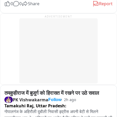
0
0
Share
Report
बच्चों के लिए 14 अगस्त को मॉपअप राउंड आयोजित किया जाएगा।
अलीगढ़ मेडिकल कॉलेज रेफर कर दिया। परिजन उसे तत्काल अलीगढ़ 
लेकर रवाना हो गए। घटना के बाद परिवार में चिंता का माहौल बना हुआ
ADVERTISEMENT
तमकुहीराज में बुजुर्ग को हिरासत में रखने पर उठे सवाल
PK Vishwakarma
2h ago
Follow
Tamakuhi Raj,
Uttar Pradesh:
गोपालगंज के अहिरौली दुबौली निवासी इद्रीस अपनी बेटी से मिलने 