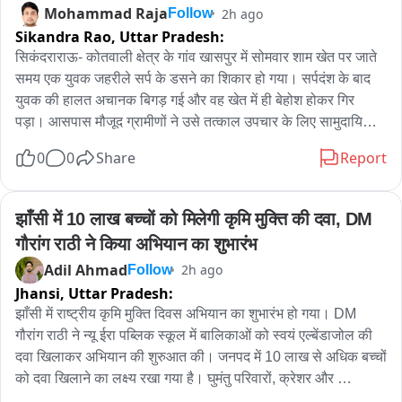
Mohammad Raja
2h ago
Follow
बताया कि घटना की सूचना अभी मिली है। विभागीय टीम को भेजकर जल्द ही 
Sikandra Rao,
Uttar Pradesh:
विद्युत पोल और तार को ठीक कराया जाएगा।
सिकंदराराऊ- कोतवाली क्षेत्र के गांव खासपुर में सोमवार शाम खेत पर जाते 
समय एक युवक जहरीले सर्प के डसने का शिकार हो गया। सर्पदंश के बाद 
युवक की हालत अचानक बिगड़ गई और वह खेत में ही बेहोश होकर गिर 
पड़ा। आसपास मौजूद ग्रामीणों ने उसे तत्काल उपचार के लिए सामुदायिक 
स्वास्थ्य केंद्र सिकंदराराऊ पहुंचाया, जहां प्राथमिक उपचार के बाद 
0
0
Share
Report
चिकित्सकों ने उसकी गंभीर स्थिति को देखते हुए अलीगढ़ मेडिकल कॉलेज 
रेफर कर दिया।

जानकारी के अनुसार गांव खासपुर निवासी हिमांशु पुत्र जगदीश सोमवार शाम 
झाँसी में 10 लाख बच्चों को मिलेगी कृमि मुक्ति की दवा, DM 
लगभग 5:30 बजे खेत की ओर जा रहा था। इसी दौरान रास्ते में एक जहरीले 
गौरांग राठी ने किया अभियान का शुभारंभ
सांप ने उसे काट लिया। शुरुआत में युवक ने इसे सामान्य समझा, लेकिन कुछ 
Adil Ahmad
2h ago
Follow
ही देर में उसकी तबीयत बिगड़ने लगी और वह अचेत होकर खेत में गिर पड़ा।

Jhansi,
Uttar Pradesh:
खेतों में काम कर रहे ग्रामीणों की नजर जब युवक पर पड़ी तो वे तुरंत मौके पर 
झाँसी में राष्ट्रीय कृमि मुक्ति दिवस अभियान का शुभारंभ हो गया। DM 
पहुंचे और उसे संभालकर सामुदायिक स्वास्थ्य केंद्र ले गए। अस्पताल में 
गौरांग राठी ने न्यू ईरा पब्लिक स्कूल में बालिकाओं को स्वयं एल्बेंडाजोल की 
चिकित्सकों ने तत्काल उपचार शुरू करते हुए एंटी वेनम इंजेक्शन लगाया तथा 
दवा खिलाकर अभियान की शुरुआत की। जनपद में 10 लाख से अधिक बच्चों 
आवश्यक चिकित्सा सहायता प्रदान की।

को दवा खिलाने का लक्ष्य रखा गया है। घुमंतु परिवारों, क्रेशर और 
हालांकि उपचार के बावजूद युवक की स्थिति में संतोषजनक सुधार नहीं हुआ। 
कंस्ट्रक्शन साइट पर रहने वाले बच्चों पर भी विशेष फोकस रहेगा। छूटे हुए 
चिकित्सकों ने उसकी हालत को गंभीर बताते हुए बेहतर इलाज के लिए 