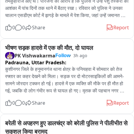
तमकुहीराज आए थे। परिजनों का आरोप है कि पुलिस ने उन्हें पशु तस्करी की 
आशंका में पांच दिनों तक थाने में बैठाए रखा। रविवार को पुलिस ने उनका 
चालान एसडीएम कोर्ट में झगड़े के मामले में पेश किया, जहां उन्हें जमानत मिल 
गई। आरोप है कि जमानत के बाद भी उन्हें देर रात करीब 11 बजे तक 
0
0
Share
Report
तहसील में बैठाए रखा गया और इसके बाद रिहाई हुई। परिजनों के अनुसार, 
पुलिस की कार्रवाई को लेकर एसडीएम कुणाल गौरव ने नाराजगी जताई और 
संबंधित वीडियो मंगवाकर मामले की जानकारी ली। इस मामले में यह सवाल 
भीषण सड़क हादसे में एक की मौत, दो घायल
उठ रहा है कि यदि पशु तस्करी का आरोप था तो संबंधित धाराओं में कार्रवाई 
PK Vishwakarma
3h ago
Follow
क्यों नहीं की गई और यदि मामला केवल झगड़े का था तो पांच दिन तक 
Padrauna,
Uttar Pradesh:
हिरासत में रखने का आधार क्या था। रकम मांगने की चर्चा भी है, हालांकि 
कुशीनगर जिले के हनुमानगंज थाना क्षेत्र के पनियहवा में सोमवार को तेज 
इसकी स्वतंत्र पुष्टि नहीं हुई है।
रफ्तार का कहर देखने को मिला। सड़क पर दो मोटरसाइकिलों की आमने-
सामने जोरदार टक्कर हो गई। हादसे में एक व्यक्ति की मौके पर ही मौत हो 
गई, जबकि दो लोग गंभीर रूप से घायल हो गए। मृतक की पहचान नगर 
पंचायत छितौनी निवासी अजीत यादव (40) के रूप में हुई है। हादसे की 
0
0
Share
Report
सूचना मिलते ही पुलिस मौके पर पहुंची और घायलों को उपचार के लिए 
अस्पताल भेजा। पुलिस ने मृतक के शव को कब्जे में लेकर आवश्यक कार्रवाई 
शुरू कर दी है। घटना के बाद मौके पर अफरा-तफरी मच गई।
बरेली से अपहरण हुए डालचंद्र को बरेली पुलिस ने पीलीभीत से 
सकुशल किया बरामद