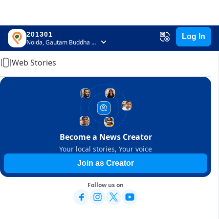
201301
Log In
Home
Noida, Gautam Buddha Nagar, Uttar Pradesh
Web Stories
Become a News Creator
Your local stories, Your voice
Join as Creator
Follow us on