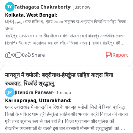
Tathagata Chakraborty
TC
Just now
Kolkata,
West Bengal:
바이پس থেকে টালিগঞ্জ, প্রায় ২০০০ মানুষের অংশগ্রহণে বিজেপির বর্ণাঢ্য তিরঙ্গা 
যাত্রা

বারুইপুর: দেশাত্মবোধ ও জাতীয় ঐক্যের বার্তা সামনে রেখে যাদবপুর সাংগঠনিক জেলা 
বিজেপির উদ্যোগে আয়োজন করা হল বর্ণাঢ্য তিরঙ্গা যাত্রা। রবিবার বারুইপুর বাইপাস 
থেকে 시작 হওয়া এই যাত্রা যাদবপুর হয়ে টালিগঞ্জ পর্যন্ত যায়। বিজেপির দাবি, 
0
0
Share
Report
কর্মসূচিতে অংশ নেন প্রায় ২০০০ মানুষ।

জাতীয় পতাকা হাতে নিয়ে মিছিলে পা মেলান বিজেপির নেতা, কর্মী ও সমর্থকরা। 
বিভিন্ন দেশাত্মবোধক স্লোগান দিতে দিয়ে এগিয়ে চলে তিরঙ্গা যাত্রা। যাত্রাপথের 
मानसून में चमोली: बद्रीनाथ-हेमकुंड साहिब यात्रा बिना 
مختلف এলাকায় রাস্তার দু’পাশে বহু মানুষকে দাঁড়িয়ে কর্মসূচি দেখতে দেখা যায়।

रुकावट, रिकॉर्ड श्रद्धालु
এই কর্মসূচিতে উপস্থিত ছিলেন যাদবপুর সাংগঠনিক জেলা বিজেপির সভাপতি মনোরঞ্জন 
Jitendra Panwar
JP
1m ago
জোরদার-সহ দলের একাধিক নেতা ও কর্মী। তিরঙ্গা যাত্রাকে ঘিরে দলীয় কর্মী-
Karnaprayag,
Uttarakhand:
সমর্থকদের মধ্যে ব্যাপক উৎসাহ ও উদ্দীপনা লক্ষ্য করা যায়。

বিজেপি নেতৃত্বের বক্তব্য, জাতীয় পতাকার মর্যাদা, দেশাত্মবোধ এবং জাতীয় ঐক্যের 
एंकर उत्तराखंड में मानसूनी बारिश के बावजूद चमोली जिले में स्थित प्रसिद्ध 
বার্তা সাধারণ মানুষের কাছে আরও বেশি করে পৌঁছে দেওয়ার লক্ষ্যেই এই কর্মসূচির 
सिखों के पवित्र धाम श्री हेमकुंड साहिब और भगवान बद्री विशाल की यात्रा 
আয়োজন করা হয়েছে。

पूरी तरह सुचारू रूप से चल रही है। जिला प्रशासन और पुलिस की 
চাইলে এর ইংরেজি হেডলাইন এবং ১ লাইনের হ্যাশট্যাগও তৈরি করে দিতে পারি।
बेहतरीन व्यवस्थाओं के चलते इस बार बरसाती मौसम भी श्रद्धालुओं  को 