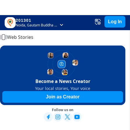
201301
Log In
Home
Noida, Gautam Buddha Nagar, Uttar Pradesh
Web Stories
Become a News Creator
Your local stories, Your voice
Join as Creator
Follow us on