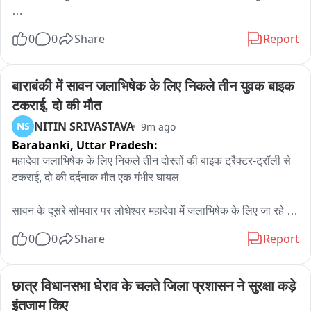
 देर रात चेकिंग के दौरान कार सवार बदमाशों ने पुलिस को देखकर बैरियर में 
0
0
Share
Report
टक्कर मार्कर भागने का किया प्रयास

 पुलिस द्वारा पीछा करने पर बदमाशों ने पुलिस पर की फायरिंग

बाराबंकी में सावन जलाभिषेक के लिए निकले तीन युवक बाइक 
टकराई, दो की मौत
 पुलिस की क्रॉस फायरिंग में तीन बदमाशों को लगी गोली

NITIN SRIVASTAVA
NS
9m ago
Barabanki,
Uttar Pradesh:
 पुलिस ने चार अवैध तमंचे 10 जिंदा कारतूस एक छुरा सहित चार बदमाशों को 
किया गिरफ्तार 

महादेवा जलाभिषेक के लिए निकले तीन दोस्तों की बाइक ट्रैक्टर-ट्रॉली से 
टकराई, दो की दर्दनाक मौत एक गंभीर घायल

 पकड़े गए बदमाश दिलशाद, अजमत, नौशाद व दानिश के ऊपर हैं दर्जनों 
मुकदमे दर्ज
सावन के दूसरे सोमवार पर लोधेश्वर महादेवा में जलाभिषेक के लिए जा रहे 
तीन युवकों की बाइक रविवार रात फतेहपुर-सूरतगंज मार्ग पर दादनपुर गांव के 
0
0
Share
Report
पास ट्रैक्टर-ट्रॉली से टकरा गई। हादसे में बाइक सवार दो युवकों की 
दर्दनाक मौत हो गई, जबकि तीसरा गंभीर रूप से घायल हो गया। हादसे के 
बाद अस्पताल में एंबुलेंस पहुंचने में देरी को लेकर परिजनों ने हंगामा किया।

छात्र विधानसभा घेराव के चलते जिला प्रशासन ने सुरक्षा कड़े 
इंतजाम किए
जानकारी के अनुसार फतेहपुर कस्बे के जोशी टोला निवासी शैलेंद्र उर्फ हेमल 