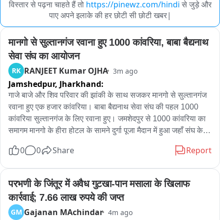
विस्तार से पढ़ना चाहते हैं तो
https://pinewz.com/hindi
से जुड़े और
पाए अपने इलाके की हर छोटी सी छोटी खबर|
मानगो से सुल्तानगंज रवाना हुए 1000 कांवरिया, बाबा बैद्यनाथ 
सेवा संघ का आयोजन
RANJEET Kumar OJHA
RK
3m ago
Jamshedpur,
Jharkhand:
गाजे बाजे और शिव परिवार की झांकी के साथ सजकर मानगो से सुल्तानगंज 
रवाना हुए एक हजार कांवरिया। बाबा बैद्यनाथ सेवा संघ की पहल 1000 
कांवरिया सुल्तानगंज के लिए रवाना हुए। जमशेदपुर से 1000 कांवरिया का 
समागम मानगो के हीरा होटल के सामने दुर्गा पूजा मैदान में हुआ जहाँ संघ के 
द्वारा सांस्कृतिक कार्यक्रम का भी आयोजन किया गया है। मानगो में सामूहिक 
0
0
Share
Report
रूप से एकत्रित होने के बाद सभी 1000 कांवरिया ढोल नगाड़े एवं बोल बम 
के नारों के साथ पैदल मार्च कर अपने अपने बस पर बैठकर प्रस्थान किए। 
कार्यक्रम के दौरान आतिशबाजी की भी व्यवस्था की गई है। विकास सिंह ने 
परभणी के जिंतूर में अवैध गुटखा-पान मसाला के खिलाफ 
बताया कि जत्थे में शामिल हर शिवभक्त एक फूल है जिसे वह एक धागे में 
कार्रवाई; 7.66 लाख रुपये की जप्त
पिरोकर बाबा को अर्पण करने का कार्य कर रहें हैं। कांवर यात्रा में वैसे शिव 
Gajanan MAchindar
GM
4m ago
भक्त शामिल हैं जो सावन के पावन महीने में बाबा बैधनाथ को जलार्पण करने 