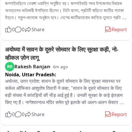
জলপাইগুড়িতে তেরঙ্গা ওয়াল্লি অনুষ্ঠিত হয়। জলপাইগুড়ি সদর উপজেলার বিধায়ক 
অনন্তদেব অধিকারী উপস্থিত ছিলেন। তিনি বলেন, প্রতিটি বাড়িতে জাতীয় পতাকা 
উড়বে। স্কুল-কলেজে অনুষ্ঠান হবে। দেশের জাতীয়তাবোধ জাগিয়ে তুলতে প্রতি 
বাড়িতে তেরঙ্গা কর্মসূচি পালন হয়েছে জলশহরে। এদিন বিশ্ব বাংলা ক্রীড়াঙ্গন থেকে 
0
0
Share
Report
জাতীয় পতাকা নিয়ে একটি শোভাযাত্রা হয়, জেলাশাসকের দপ্তর দিয়ে শেষ হয়। 
জেলাশাসক অদিতি চৌধিরী-সহ প্রশাসনিক আধিকারিকেরা উপস্থিত ছিলেন। বিধায়ক 
বলেন, প্রতিটি মানুষকে জাতীয়তাবোধে উদ্ধুদ্ধ করতেই এই উদ্যোগ।
अयोध्या में सावन के दूसरे सोमवार के लिए सुरक्षा कड़ी, नो-
व्हीकल ज़ोन लागू
Rakesh Ranjan
RR
6m ago
Noida,
Uttar Pradesh:
अयोध्या, उत्तर प्रदेश: सावन के दूसरे सोमवार के लिए सुरक्षा व्यवस्था पर 
सर्कल ऑफिसर आशुतोष तिवारी ने कहा, "सावन के दूसरे सोमवार के लिए 
बड़ी संख्या में कांवड़ियों की भीड़ आई हुई है। उनकी सुरक्षा के कड़े इंतज़ाम 
किए गए हैं। नागेश्वरनाथ मंदिर समेत पूरे इलाके को अलग-अलग सेक्टर और 
ज़ोन में बांटा गया है और सबके लिए अलग-अलग ज़िम्मेदारियां तय की गई हैं। 
0
0
Share
Report
CCTV कैमरों और ड्रोन की मदद से लगातार निगरानी की जा रही है। 
कांवड़ियों के आने-जाने वाले इलाके को 'नो-व्हीकल ज़ोन' घोषित किया गया है 
और इसे सख्ती से लागू किया जा रहा है।"