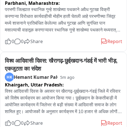
Parbhani,
Maharashtra:
की इच्छा रखते हैं लेकिन किसी ना किसी कारण से वे जा नहीं सकते उनकी 
इच्छा पूरी नहीं हो सकती वैसे लोगों की इच्छा पूरी करवाने का कार्य बाबा 
परभणी जिल्ह्यात स्थानिक गुन्हे शाखेच्या पथकाने अवैध गुटखा विक्री 
बैद्यनाथ सेवा संघ कई वर्षों से कर रहा है उन्होंने कहा 1000 शिव भक्तों को 
करणाऱ्या विरोधात कार्यवाहीची मोहीम हाती घेतली आहे परभणीच्या जिंतूर 
एक माला में पिरोकर बाबा के चरणों में अर्पित करने का यह कार्यक्रम है 
मध्ये शासनाने प्रतिबंधित केलेल्या अवैध गुटखा आणि सुगंधित पान 
उन्होंने बताया कि जलाभिषेक करने के लिए यात्रा सुल्तानगंज रवाना हो रही 
मसाल्याची वाहतूक करणाऱ्यावर स्थानिक गुन्हे शाखेच्या पथकाने मध्यरात्री 
है, सभी कँवरियों को झारखण्ड के पूर्व मुख्यमंत्री रघुवर दास, मेयर सुधा गुप्ता 
कारवाई करत 7 लाख 66 हजार रुपयांचा मुद्देमात जप्त करत नऊ आरोपी 
0
0
Share
Report
और कई नेताओं ने रवाना किया। बाइट.... विकास सिंह, संघ के अध्यक्ष।
विरुद्ध गुन्हा दाखल केला है
विश्व आदिवासी दिवस: खैरागढ़-छुईखदान-गंडई में भारी भीड़, 
एकजुटता का संदेश
Hemant Kumar Pal
HK
5m ago
Khairgarh,
Uttar Pradesh:
विश्व आदिवासी दिवस के अवसर पर खैरागढ़-छुईखदान-गंडई जिले में रविवार 
को विशेष कार्यक्रम का आयोजन किया गया। छुईखदान के केकतीबाड़ी में 
आयोजित कार्यक्रम में जिलेभर से बड़ी संख्या में आदिवासी समाज के लोग 
शामिल हुए। आयोजकों के अनुसार कार्यक्रम में 10 हजार से अधिक लोगों 
की सहभागिता रही।कार्यक्रम के दौरान आदिवासी समाज के लोगों ने 
0
0
Share
Report
एकजुटता का संदेश देते हुए भव्य रैली निकाली। रैली में बड़ी संख्या में समाज 