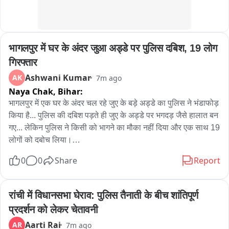
भागलपुर में घर के अंदर जुआ अड्डे पर पुलिस दबिश, 19 लोग 
गिरफ्तार
Ashwani Kumar
AK
7m ago
Naya Chak,
Bihar:
भागलपुर में एक घर के अंदर चल रहे जुए के बड़े अड्डे का पुलिस ने भंडाफोड़ 
किया है... पुलिस की दबिश पड़ते ही जुए के अड्डे पर भगदड़ जैसे हालात बन 
गए... लेकिन पुलिस ने किसी को भागने का मौका नहीं दिया और एक साथ 19 
लोगों को दबोच लिया।

0
0
Share
Report
मामला मधुसूदनपुर थाना क्षेत्र के पुरानी सराय का है, जहां पुलिस के मुताबिक 
सुनील यादव अपने घर में बड़ी संख्या में लोगों को बुलाकर कथित तौर पर 
जुआ खिलवा रहा था। 8 अगस्त को पुलिस को इसकी गुप्त सूचना मिली... 
रांची में विधानसभा घेराव: पुलिस तैनाती के बीच शांतिपूर्ण 
सूचना की पुष्टि होते ही टीम तैयार हुई और फिर अचानक जुए के अड्डे पर 
प्रदर्शन को लेकर चेतावनी
धावा बोल दिया गया। पुलिस की छापेमारी में मौके का नजारा देखकर 
Aarti Rai
AR
7m ago
अधिकारी भी चौंक गए। तलाशी के दौरान 5 लाख 10 हजार रुपये cash, 