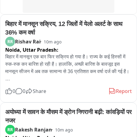
बाइट- डा. रंजन गौतम, सीएमओ, बाराबंकी。
बिहार में मानसून सक्रिय, 12 जिलों में येलो अलर्ट के साथ 
36% कम वर्षा
Rishav Rai
RR
10m ago
Noida,
Uttar Pradesh:
बिहार में मानसून एक बार फिर सक्रिय हो गया है। राज्य के कई हिस्सों में 
रुक-रुक कर बारिश हो रही है। हालांकि, अच्छी बारिश के बावजूद इस 
मानसून सीजन में अब तक सामान्य से 36 प्रतिशत कम वर्षा दर्ज की गई है।

मौसम विभाग ने आज सोमवार को बिहार के 12 जिलों के लिए येलो अलर्ट 
0
0
Share
Report
जारी किया है। इन इलाकों में गरज-चमक के साथ बारिश और 30 से 40 
किलोमीटर प्रति घंटा की रफ्तार से तेज हवाएं चलने की संभावना है। अलर्ट 
वाले जिलों में पश्चिमी चंपारण, पूर्वी चंपारण, गोपालगंज, सीवान, सारण, 
अयोध्या में सावन के मौसम में ड्रोन निगरानी बढ़ी: कांवड़ियों पर 
बक्सर, भोजपुर, कैमूर, रोहतास, औरंगाबाद, अरवल और जहानाबाद शामिल 
नजर
हैं।

Rakesh Ranjan
RR
10m ago