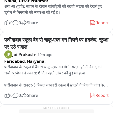
Noida,
Uttar Pradesh:
मौसम विभाग के अनुसार 12 अगस्त तक राज्य में बारिश का दौर जारी रहेगा। 
वहीं 13 और 14 अगस्त को पूरे बिहार में व्यापक और भारी बारिश होने का 
अयोध्या (यूपी): सावन के दौरान कांवड़ियों की बढ़ती संख्या को देखते हुए 
अनुमान है।

ड्रोन से निगरानी की व्यवस्था की गई है।
0
0
Share
Report
9 अगस्त तक बिहार में 369.6 मिमी बारिश दर्ज की गई है, जबकि इस अवधि 
तक सामान्य बारिश 573.4 मिमी होनी चाहिए थी। यानी अब तक राज्य में 36 
प्रतिशत कम वर्षा रिकॉर्ड की गई है।

फरीदाबाद स्कूल बैग से चाकू-एयर गन मिलने पर हड़कंप, सुरक्षा 
पर उठे सवाल
वहीं, रविवार को पटना प्रदेश का सबसे गर्म शहर रहा, जहां अधिकतम 
Jai Prakash
JP
10m ago
तापमान 34.9 डिग्री सेल्सियस दर्ज किया गया।
Faridabad,
Haryana:
फरीदाबाद के स्कूल में बैग से चाकू-एयर गन मिले:छात्र गुटों में विवाद की 
चर्चा, प्रबंधन ने नकारा; 6 दिन पहले टीचर की हुई थी हत्या

फरीदाबाद के सेक्टर-3 स्थित सरकारी स्कूल में छात्रों के बैग की जांच के 
दौरान चाकू और एयर गन मिलने से स्कूल परिसर में अफरा-तफरी मच गई। 
0
0
Share
Report
इसके अलावा एक छात्र के बैग से दो मोबाइल फोन भी मिले हैं। पता चलने के 
बाद स्कूल प्रबंधन ने पुलिस को सूचना दी, जिसके बाद सेक्टर-3 चौकी की 
ADVERTISEMENT
टीम मौके पर पहुंची और बरामद सामान की जांच की।
