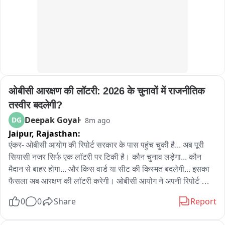
कानूनी कार्रवाई की जा रही है।
ओबीसी आरक्षण की लॉटरी: 2026 के चुनावों में राजनीतिक 
तस्वीर बदलेगी?
Deepak Goyal
DG
8m ago
Jaipur,
Rajasthan:
एंकर- ओबीसी आयोग की रिपोर्ट सरकार के पास पहुंच चुकी है... अब पूरी 
सियासी नजर सिर्फ एक लॉटरी पर टिकी है। कौन चुनाव लड़ेगा... कौन 
मैदान से बाहर होगा... और किस वार्ड या सीट की किस्मत बदलेगी... इसका 
फैसला अब आरक्षण की लॉटरी करेगी। ओबीसी आयोग ने अपनी रिपोर्ट सौंप 
दी है, लेकिन असली इंतजार अब उस ड्रॉ का है, जिसका हजारों दावेदारों को 
0
0
Share
Report
बेसब्री से इंतजार है। आखिर रिपोर्ट में क्या है और अब आगे क्या होगा... 
देखिए हमारी ये खास रिपोर्ट।