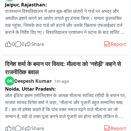
Jaipur,
Rajasthan:
राजस्थान विश्वविद्यालय में आज मूक-बधिर छात्रों ने गार्ड पर अभद्र और 
अश्लील इशारे करने का आरोप लगाते हुए हंगामा किया। मामला कुलसचिव 
तक पहुंचा, जिसके बाद गार्ड को हटाने और उसके खिलाफ एफआईआर दर्ज 
कराने के निर्देश दिए गए। विश्वविद्यालय प्रशासन ने घटना के बाद त्वरित 
कार्रवाई करते हुए गार्ड को हटाने और उसके खिलाफ एफआईआर दर्ज कराने 
0
0
Share
Report
के निर्देश जारी किए, और भविष्य में मूक-बधिर छात्रों की सुविधा के लिए हेल्प 
डेस्क पर सांकेतिक भाषा जानने वाले व्यक्ति की नियुक्ति की बात कही।
दिनेश शर्मा के बयान पर विवाद: मौलाना को 'नशेड़ी' कहने से 
राजनीतिक बवाल
Deepesh Kumar
DK
1m ago
Noida,
Uttar Pradesh:
ऑल इंडिया इमाम एसोसिएशन के अध्यक्ष मौलाना साजिद रशीदी के बयान पर, 
भाजपा सांसद दिनेश शर्मा ने कहा, "मौलाना और पुजारी बहुत सम्मानित शब्द 
हैं। हम तो हमेशा कहते हैं कि पांच वक्त नमाज पढ़ने वाले मौलाना का जो 
सम्मान है, वही दो वक्त पूजा करने वाले पुजारी का होना चाहिए लेकिन ये 
मौलाना जो कांवड़ियों को नशेड़ी, गंजेड़ी कह रहे हैं, हो सकता है कि वो नशे में 
0
0
Share
Report
हों और नशे में ऐसी बातें कह रहे हों। अगर नशे में ऐसी बातें कही हैं, उन्हें ऐसा 