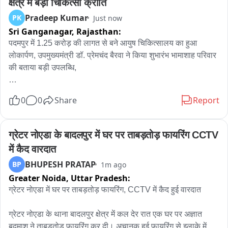
क्षेत्र में बड़ी चिकित्सा क्रांति
Pradeep Kumar
PK
Just now
घायलों का उपचार जिला चिकित्सालय मे जारी 

Sri Ganganagar,
Rajasthan:
एसडीएम बूढाना समेत पुलिस प्रशासनिक अधिकारी मौक़े पर 

पदमपुर में 1.25 करोड़ की लागत से बने आयुष चिकित्सालय का हुआ 
लोकार्पण, उपमुख्यमंत्री डॉ. प्रेमचंद बैरवा ने किया शुभारंभ भामाशाह परिवार 
बुढ़ाना तहसील के गांव हबीबपुर की घटना
की बताया बड़ी उपलब्धि,

पदमपुर के जेतसर रोड़ स्थित मैडम प्रवीणलता शर्मा ब्लॉक आयुष 
0
0
Share
Report
चिकित्सालय का आज राजस्थान के उपमुख्यमंत्री एवं आयुष मंत्री डॉ. 
प्रेमचंद बैरवा ने लोकार्पण किया। इस अवसर पर भाजपा राजस्थान के 
प्रदेश उपाध्यक्ष एवं पूर्व मंत्री सुरेंद्रपाल सिंह टीटी तथा भाजपा नेता 
ग्रेटर नोएडा के बादलपुर में घर पर ताबड़तोड़ फायरिंग CCTV 
समनदीप सिंह वडिंग भी मौजूद रहे।

में कैद वारदात
भामाशाह अशोक कुमार शर्मा द्वारा अपनी धर्मपत्नी प्रवीणलता शर्मा की स्मृति 
BHUPESH PRATAP
BP
1m ago
में लगभग 1.25 करोड़ रुपये की लागत से निर्मित इस आयुष चिकित्सालय का 
Greater Noida,
Uttar Pradesh:
विधिवत उद्घाटन किया गया। कार्यक्रम मे पहुंचे राजस्थान सरकार के 
आयुष मंत्री डिप्टी सीएम प्रेमचंद बैरवा ने भामाशाह अशोक कुमार शर्मा की 
ग्रेटर नोएडा में घर पर ताबड़तोड़ फायरिंग, CCTV में कैद हुई वारदात

तारीफ की और कहां यह क्षेत्र वासियों के लिए बड़ी उपलब्धि होगी कि आज 
आपके क्षेत्र पदमपुर डॉ प्रेमलता आयुष चिकित्सालय के रूप में बड़ी 
ग्रेटर नोएडा के थाना बादलपुर क्षेत्र में कल देर रात एक घर पर अज्ञात 
शिकायत मिली है यहां पर आयुष पद्धति से आमजन का इलाज होगा राज्य 
बदमाश ने ताबड़तोड़ फायरिंग कर दी। अचानक हुई फायरिंग से इलाके में 