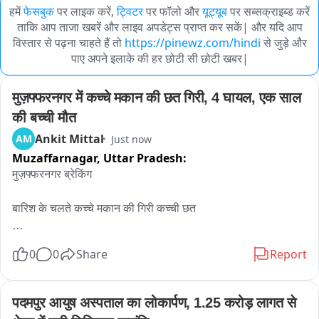
हमें
फेसबुक
पर लाइक करें,
ट्विटर
पर फॉलो और
यूट्यूब
पर सब्सक्राइब्ड करें
ताकि आप ताजा खबरें और लाइव अपडेट्स प्राप्त कर सकें| और यदि आप
विस्तार से पढ़ना चाहते हैं तो
https://pinewz.com/hindi
से जुड़े और
पाए अपने इलाके की हर छोटी सी छोटी खबर|
मुज़फ्फरनगर में कच्चे मकान की छत गिरी, 4 घायल, एक साल 
की बच्ची मौत
Ankit Mittal
AM
Just now
Muzaffarnagar,
Uttar Pradesh:
मुज़फ्फरनगर ब्रेकिंग 

बारिश के चलते कच्चे मकान की गिरी कच्ची छत 

कच्ची छत गिरने से परिवार ले 4 लोग दबने से हुए घायल 

0
0
Share
Report
पुलिस व ग्रामीणों की मदद से घायलों क़ो बाहर निकाला 

पदमपुर आयुष अस्पताल का लोकार्पण, 1.25 करोड़ लागत से 
हादसे मे 1 साल की मासूम बच्ची की दर्दनाक मौत 3 घायल 
