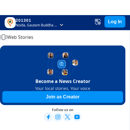
201301
Log In
Home
Noida, Gautam Buddha Nagar, Uttar Pradesh
Web Stories
Become a News Creator
Your local stories, Your voice
Join as Creator
Follow us on