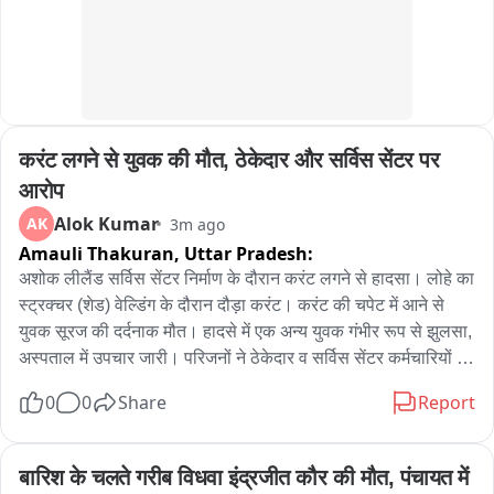
उत्तर सोलापूर दक्षिण सोलापूर आणि सांगोला या तालुक्यांमध्ये पाण्याची 
स्थिती चिंताजनक झाली आहे. पुणे जिल्हा आणि परिसरात झालेल्या मुसळधार 
पावसामुळे उजनी धरण पूर्ण क्षमतेने भरले आहे. शहरातील लाखो नागरिकांची 
पिण्याच्या पाण्याची चिंता मिटली आहे. मात्र दुसरीकडे जिल्ह्यात पावसच 
नसल्याने बळीराजा मात्र मोठ्या संकटात सापडाय. 

करंट लगने से युवक की मौत, ठेकेदार और सर्विस सेंटर पर 
1) अक्कलकोट तालुक्यात 92 पाझर तलावांमध्ये मागील वर्षी 5 हजार 
50.89 सहस्त्र घनमीटर पाणीसाठा होता. यंदा हा साठा वाढून 9 हजार 
आरोप
352.92 सहस्त्र घनमीटर झाला आहे. 

Alok Kumar
AK
3m ago
Amauli Thakuran,
Uttar Pradesh:
2) माळशिरस तालुक्याचा पाणीसाठा 850.37 वरून 379.63 घनमीटर 
अशोक लीलैंड सर्विस सेंटर निर्माण के दौरान करंट लगने से हादसा। लोहे का 
झाला आहे. 

स्ट्रक्चर (शेड) वेल्डिंग के दौरान दौड़ा करंट। करंट की चपेट में आने से 
युवक सूरज की दर्दनाक मौत। हादसे में एक अन्य युवक गंभीर रूप से झुलसा, 
3) मंगळवेढा 2 हजार 37.41 वरून 654.88 

अस्पताल में उपचार जारी। परिजनों ने ठेकेदार व सर्विस सेंटर कर्मचारियों पर 
लापरवाही का लगाया आरोप। मृतक का शव सर्विस सेंटर के गेट पर रखकर 
4) मोहोळ 322.33 वरून 80.58

0
0
Share
Report
परिजनों का हंगामा। कई घंटों से जारी विरोध-प्रदर्शन, मौके पर भारी पुलिस 
बल तैनात। पुलिस परिजनों को समझाने में जुटी, मामले की जांच शुरू। 
5) उत्तर सोलापूर 559.91 वरून 109.83 

रनिया थाना क्षेत्र के मयूर चौराहे के पास की घटना
बारिश के चलते गरीब विधवा इंद्रजीत कौर की मौत, पंचायत में 