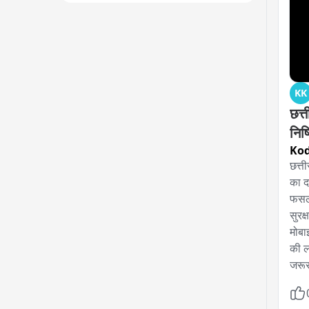
KK
छत्त
निष
Ko
छत्ती
का द
फसलो
सुरक
मोबा
की ल
जरूर