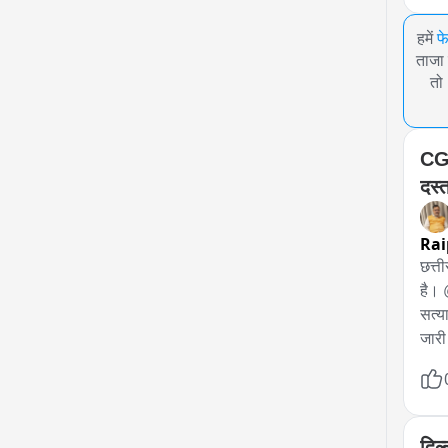
हमें
फ
ताजा 
तो
CGP
दस्
Rai
छत्ती
है। 
सत्य
जारी
प्रा
साथि
दिल