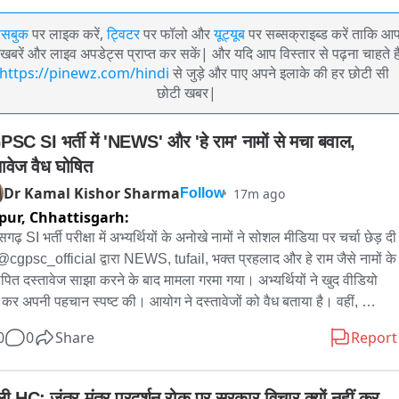
ेसबुक
पर लाइक करें,
ट्विटर
पर फॉलो और
यूट्यूब
पर सब्सक्राइब्ड करें ताकि आ
खबरें और लाइव अपडेट्स प्राप्त कर सकें| और यदि आप विस्तार से पढ़ना चाहते है
https://pinewz.com/hindi
से जुड़े और पाए अपने इलाके की हर छोटी सी
छोटी खबर|
SC SI भर्ती में 'NEWS' और 'हे राम' नामों से मचा बवाल, 
तावेज वैध घोषित
Dr Kamal Kishor Sharma
17m ago
Follow
pur,
Chhattisgarh:
सगढ़ SI भर्ती परीक्षा में अभ्यर्थियों के अनोखे नामों ने सोशल मीडिया पर चर्चा छेड़ दी 
@cgpsc_official द्वारा NEWS, tufail, भक्त प्रहलाद और हे राम जैसे नामों के 
ापित दस्तावेज साझा करने के बाद मामला गरमा गया। अभ्यर्थियों ने खुद वीडियो 
 कर अपनी पहचान स्पष्ट की। आयोग ने दस्तावेजों को वैध बताया है। वहीं, 
रंभिक परीक्षा में सफल हुए NEWS, HeyRam, SpaceRani समेत सभी 
0
0
Share
Report
यों को अब मेंस की तैयारी के लिए शुभकामनाएं मिल रही हैं।
्ली HC: जंतर-मंतर प्रदर्शन रोक पर सरकार विचार क्यों नहीं कर 