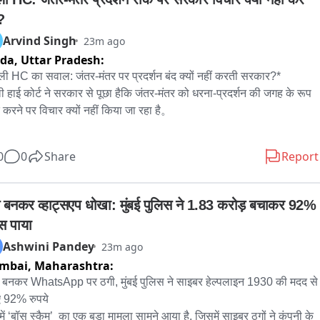
?
Arvind Singh
23m ago
ida,
Uttar Pradesh:
्ली HC का सवाल: जंतर-मंतर पर प्रदर्शन बंद क्यों नहीं करती सरकार?*

ली हाई कोर्ट ने सरकार से पूछा हैकि जंतर-मंतर को धरना-प्रदर्शन की जगह के रूप 
ंद करने पर विचार क्यों नहीं किया जा रहा है。

िस अमित महाजन ने कहा कि मेरी व्यक्तिगत राय में जंतर-मंतर या शहर के बीचों-
0
0
Share
Report
प्रदर्शन नहीं होने चाहिए, क्योंकि इससे पूरे शहर को परेशानी होती है। विरोध-
्शनों की वजह से सड़कें जाम हो जाती हैं, एंबुलेंस की आवाजाही प्रभावित होती है 
म लोगों के कामकाज में बाधा आती है। यह एक तरह से पूरे शहर को बंधक बनाने 
 बनकर व्हाट्सएप धोखा: मुंबई पुलिस ने 1.83 करोड़ बचाकर 92% 
है।

स पाया
Ashwini Pandey
23m ago
ंकि, उन्होंने यह भी स्पष्ट किया कि प्रदर्शन की अनुमति देना या न देना सरकार का 
mbai,
Maharashtra:
है। अदालत इस संबंध में कोई फैसला नहीं दे रही है।

 बनकर WhatsApp पर ठगी, मुंबई पुलिस ने साइबर हेल्पलाइन 1930 की मदद से 
 92% रुपये

्ट के सामने क्या मामला था?*

 में ‘बॉस स्कैम’  का एक बड़ा मामला सामने आया है, जिसमें साइबर ठगों ने कंपनी के 