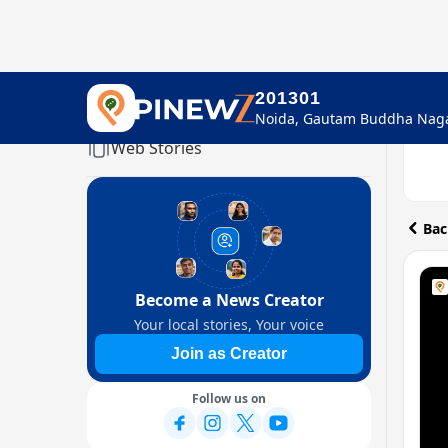
201301
Home
Web Stories
Bac
Become a News Creator
Your local stories, Your voice
Join as Creator
Follow us on