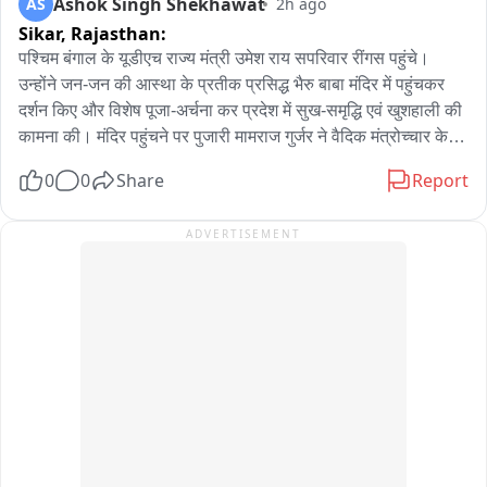
Ashok Singh Shekhawat
AS
2h ago
Sikar,
Rajasthan:
पश्चिम बंगाल के यूडीएच राज्य मंत्री उमेश राय सपरिवार रींगस पहुंचे। 
उन्होंने जन-जन की आस्था के प्रतीक प्रसिद्ध भैरु बाबा मंदिर में पहुंचकर 
दर्शन किए और विशेष पूजा-अर्चना कर प्रदेश में सुख-समृद्धि एवं खुशहाली की 
कामना की। मंदिर पहुंचने पर पुजारी मामराज गुर्जर ने वैदिक मंत्रोच्चार के 
साथ पूजा-अर्चना करवाई। राज्य मंत्री ने भैरु बाबा के समक्ष विधिवत पूजा 
0
0
Share
Report
कर क्षेत्र की सुख-शांति एवं समृद्धि की कामना की। पूजा के बाद मंदिर 
परिसर में उन्होंने श्रद्धालुओं एवं स्थानीय लोगों से भी मुलाकात की। आपको 
ADVERTISEMENT
बता दें कि उमेश राय खाटूश्यामजी में बाबा श्याम के दर्शन करने के बाद 
सपरिवार रींगस स्थित भैरु बाबा के दरबार में पहुंचे थे। इस दौरान भाजपा 
नेता विष्णु चेतानी सहित अनेक भाजपा पदाधिकारी एवं कार्यकर्ता मौजूद रहे। 
भाजपा पदाधिकारियों ने राज्य मंत्री का स्वागत किया और मंदिर की धार्मिक 
एवं ऐतिहासिक महत्ता से भी अवगत करवाया。