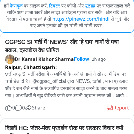
हमें
फेसबुक
पर लाइक करें,
ट्विटर
पर फॉलो और
यूट्यूब
पर सब्सक्राइब्ड करें
ताकि आप ताजा खबरें और लाइव अपडेट्स प्राप्त कर सकें| और यदि आप
विस्तार से पढ़ना चाहते हैं तो
https://pinewz.com/hindi
से जुड़े और
पाए अपने इलाके की हर छोटी सी छोटी खबर|
CGPSC SI भर्ती में 'NEWS' और 'हे राम' नामों से मचा 
बवाल, दस्तावेज वैध घोषित
Dr Kamal Kishor Sharma
2h ago
Follow
Raipur,
Chhattisgarh:
छत्तीसगढ़ SI भर्ती परीक्षा में अभ्यर्थियों के अनोखे नामों ने सोशल मीडिया पर 
चर्चा छेड़ दी है। @cgpsc_official द्वारा NEWS, tufail, भक्त प्रहलाद 
और हे राम जैसे नामों के सत्यापित दस्तावेज साझा करने के बाद मामला गरमा 
गया। अभ्यर्थियों ने खुद वीडियो जारी कर अपनी पहचान स्पष्ट की। आयोग 
ने दस्तावेजों को वैध बताया है। वहीं, प्रारंभिक परीक्षा में सफल हुए NEWS, 
0
0
Share
Report
HeyRam, SpaceRani समेत सभी साथियों को अब मेंस की तैयारी के 
लिए शुभकामनाएं मिल रही हैं।
दिल्ली HC: जंतर-मंतर प्रदर्शन रोक पर सरकार विचार क्यों 