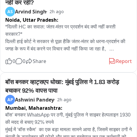
नहीं कर रही?
Arvind Singh
AS
2h ago
Noida,
Uttar Pradesh:
*दिल्ली HC का सवाल: जंतर-मंतर पर प्रदर्शन बंद क्यों नहीं करती 
सरकार?*

दिल्ली हाई कोर्ट ने सरकार से पूछा हैकि जंतर-मंतर को धरना-प्रदर्शन की 
जगह के रूप में बंद करने पर विचार क्यों नहीं किया जा रहा है。

0
0
Share
Report
जस्टिस अमित महाजन ने कहा कि मेरी व्यक्तिगत राय में जंतर-मंतर या शहर 
के बीचों-बीच प्रदर्शन नहीं होने चाहिए, क्योंकि इससे पूरे शहर को परेशानी 
होती है। विरोध-प्रदर्शनों की वजह से सड़कें जाम हो जाती हैं, एंबुलेंस की 
बॉस बनकर व्हाट्सएप धोखा: मुंबई पुलिस ने 1.83 करोड़ 
आवाजाही प्रभावित होती है और आम लोगों के कामकाज में बाधा आती है। 
बचाकर 92% वापस पाया
यह एक तरह से पूरे शहर को बंधक बनाने जैसा है।

Ashwini Pandey
AP
2h ago
Mumbai,
Maharashtra:
हालांकि, उन्होंने यह भी स्पष्ट किया कि प्रदर्शन की अनुमति देना या न देना 
सरकार का काम है। अदालत इस संबंध में कोई फैसला नहीं दे रही है।

बॉस’ बनकर WhatsApp पर ठगी, मुंबई पुलिस ने साइबर हेल्पलाइन 1930 
की मदद से बचाए 92% रुपये

मुंबई में ‘बॉस स्कैम’  का एक बड़ा मामला सामने आया है, जिसमें साइबर ठगों ने 
*कोर्ट के सामने क्या मामला था?*

कंपनी के डायरेक्टर की फोटो और नाम का इस्तेमाल कर एक कर्मचारी को 