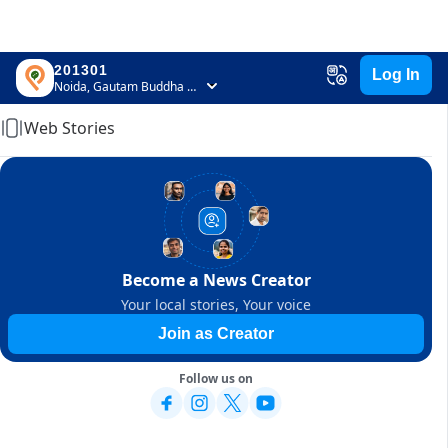
201301
Log In
Home
Noida, Gautam Buddha Nagar, Uttar Pradesh
Web Stories
Become a News Creator
Your local stories, Your voice
Join as Creator
Follow us on