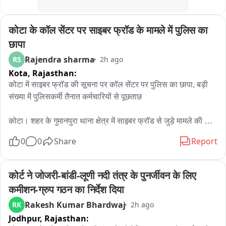
कोटा के कॉल सेंटर पर साइबर फ्रॉड के मामले में पुलिस का 
छापा
Rajendra sharma
RS
2h ago
Kota,
Rajasthan:
कोटा में साइबर फ्रॉड की सूचना पर कॉल सेंटर पर पुलिस का छापा, बड़ी 
संख्या में पुलिसकर्मी तैनात कर्मचारियों से पूछताछ

कोटा। शहर के गुमानपुरा थाना क्षेत्र में साइबर फ्रॉड से जुड़े मामले की 
सूचना के बाद पुलिस ने शॉपिंग सेंटर इलाके में संचालित एक कॉल सेंटर पर 
0
0
Share
Report
छापा मारा। शुक्रवार रात करीब 9 बजे हुई इस कार्रवाई के दौरान बड़ी संख्या 
में पुलिस अधिकारी और जवान मौके पर मौजूद रहे।

कोर्ट ने जोजरी-बांडी-लूणी नदी तंत्र के पुनर्जीवन के लिए 
जानकारी के अनुसार, साइबर फ्रॉड से जुड़े मामले की जांच के तहत पुलिस 
कमीशन-ग्रुप गठन का निर्देश दिया
टीम ने कॉल सेंटर में मौजूद कर्मचारियों से पूछताछ शुरू की। पुलिस 
Rakesh Kumar Bhardwaj
RK
2h ago
अधिकारियों ने कॉल सेंटर में संचालित गतिविधियों और कर्मचारियों की 
Jodhpur,
Rajasthan:
भूमिका से संबंधित जानकारी जुटाई।
