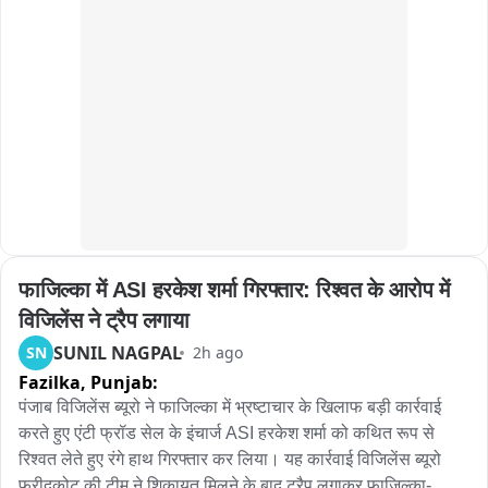
TGPWU, TADF, CITU, INTUC-F, ILWF, TMCDA, 
अधिकारियों का यह अनोखा प्रयास बच्चों के लिए प्रेरणादायक रहा। 
TGFWDA, IFAT, and other trade unions.

कलेक्टर और एसपी के शिक्षक बनने से विद्यार्थियों में पढ़ाई के प्रति नया 
उत्साह देखने को मिला। सही जवाब देने वाले बच्चों को मिठाई वितरित की 
Issued by:

गई, जिससे विद्यालय का माहौल और भी उत्साहपूर्ण बन गया।
Shaik Salauddin

Founder President

Telangana Gig and Platform Workers Union (TGPWU)
फाजिल्का में ASI हरकेश शर्मा गिरफ्तार: रिश्वत के आरोप में 
विजिलेंस ने ट्रैप लगाया
SUNIL NAGPAL
SN
2h ago
Fazilka,
Punjab:
पंजाब विजिलेंस ब्यूरो ने फाजिल्का में भ्रष्टाचार के खिलाफ बड़ी कार्रवाई 
करते हुए एंटी फ्रॉड सेल के इंचार्ज ASI हरकेश शर्मा को कथित रूप से 
रिश्वत लेते हुए रंगे हाथ गिरफ्तार कर लिया। यह कार्रवाई विजिलेंस ब्यूरो 
फरीदकोट की टीम ने शिकायत मिलने के बाद ट्रैप लगाकर फाजिल्का-