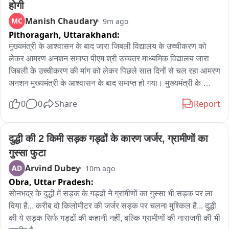
होगी
कर दी और कर्मचारियों के साथ मारपीट की। बताया जा रहा है कि आरोपी 
Manish Chaudary
MC
9m ago
ब्लैक रंग की थार गाड़ी से दुकान पर पहुंचे थे। तोड़फोड़ और मारपीट की पूरी 
Pithoragarh,
Uttarakhand:
घटना दुकान में लगे CCTV कैमरों में रिकॉर्ड हो गई।
मुख्यमंत्री के आश्वासन के बाद जारा जिबली विद्यालय के उच्चीकरण को 
लेकर आमरण अनशन समाप्त पीएम श्री उच्चतर माध्यमिक विद्यालय जारा 
जिबली के उच्चीकरण की मांग को लेकर पिछले सात दिनों से चल रहा आमरण 
अनशन मुख्यमंत्री के आश्वासन के बाद समाप्त हो गया। मुख्यमंत्री के 
प्रतिनिधि के रूप में भाजपा ओबीसी मोर्चा के जिलाध्यक्ष प्रदीप रावत धरना 
0
0
Share
Report
स्थल पहुंचे और अनशनकारियों से वार्ता की। इस दौरान वीडियो कॉल के 
माध्यम से मुख्यमंत्री से भी अनशनकारियों की बातचीत कराई गई। मुख्यमंत्री 
ने आश्वासन दिया कि इसी शैक्षणिक सत्र से विद्यालय में कक्षा 11वीं की 
दुद्धी की 2 किमी सड़क गड्ढों के कारण जर्जर, ग्रामीणों का 
पढ़ाई शुरू कराई जाएगी। इसके बाद अपर जिलाधिकारी पिथौरागढ़ योगेंद्र 
गुस्सा फुटा
सिंह और भाजपा ओबीसी मोर्चा जिलाध्यक्ष प्रदीप रावत ने राज्य आंदोलनकारी 
Arvind Dubey
AD
10m ago
रूप सिंह धामी एवं युवा सामाजिक कार्यकर्ता जगजीवन सिंह धामी का अनशन 
Obra,
Uttar Pradesh:
समाप्त कराया। आंदोलन का नेतृत्व कर रहे क्षेत्र पंचायत सदस्य रमेश सिंह 
धामी ने कहा कि सात दिनों तक चले संघर्ष में ग्रामीणों की एकजुटता और धैर्य 
सोनभद्र के दुद्धी में सड़क के गड्ढों ने ग्रामीणों का गुस्सा भी सड़क पर ला 
की जीत हुई है। मुख्यमंत्री का आश्वासन क्षेत्र के विद्यार्थियों के भविष्य के 
दिया है... करीब दो किलोमीटर की जर्जर सड़क पर चलना मुश्किल है... दुद्धी 
लिए महत्वपूर्ण कदम है। उन्होंने आंदोलन में सहयोग करने वाले ग्रामीणों, 
की ये सड़क सिर्फ गड्ढों की कहानी नहीं, बल्कि ग्रामीणों की नाराजगी की भी 