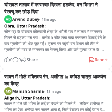
घोरावल तालाब में मगरमच्छ दिखना हड़कंप, वन विभाग ने 
रेस्क्यू कर छोड़ दिया
Arvind Dubey
AD
13m ago
Obra,
Uttar Pradesh:
सोनभद्र के घोरावल कोतवाली क्षेत्र के भरौली गांव में तालाब में मगरमच्छ 
मिलने से हड़कंप मच गया। करीब 5 फीट लंबा मादा मगरमच्छ दिखाई देने के 
बाद ग्रामीणों की भीड़ जुट गई। सूचना पर पहुंची वन विभाग की टीम ने 
ग्रामीणों की मदद से मगरमच्छ का रेस्क्यू किया और उसे मुक्खा फाल के 
जलाशय में सुरक्षित छोड़ दिया। मामला भरौली गांव का है, जहां प्राथमिक 
0
0
Share
Report
विद्यालय के पास स्थित तालाब में मगरमच्छ दिखाई दिया। तालाब में मत्स्य 
पालन करने वाले सुनील सोनकर ने इसकी सूचना वन विभाग को दी। वन 
क्षेत्राधिकारी ज्ञानेश कुमार के निर्देश पर टीम मौके पर पहुंची और रस्सी व 
सावन में भोले भक्तिमय रंग, अलीगढ़ ki कांवड़ यात्रा आकर्षण 
बांस के सहारे ग्रामीणों की मदद से करीब एक घंटे की मशक्कत के बाद 
का केंद्र
मगरमच्छ को सुरक्षित पकड़ लिया। वन विभाग के मुताबिक पकड़ा गया 
Manish Sharma
MS
13m ago
मगरमच्छ करीब 5 फीट लंबा मादा मगरमच्छ है, जिसे मुक्खा फाल के जलाशय 
Aligarh,
Uttar Pradesh:
में सुरक्षित छोड़ दिया गया। वन विभाग ने ग्रामीणों से कहीं भी मगरमच्छ 
दिखाई देने पर तत्काल सूचना देने की अपील की है। मामला घोरावल 
सावन में भोले की भक्ति के कई रंग देखने को मिलते हैं... लेकिन अलीगढ़ में 
कोतवाली क्षेत्र के भरौली गांव का है।
भक्ति का ऐसा अनोखा रूप सामने आया है, जिसे देखकर हर कोई हैरान है... 