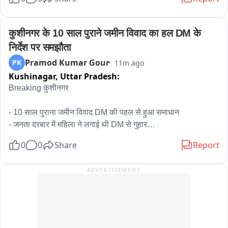
डूबा है और भक्ति की शक्ति जनसबल के रूप में भोले के भक्तों के तौर पर 
दिख रही।
कुशीनगर के 10 साल पुराने जमीन विवाद का हल DM के 
निर्देश पर समझौता
Pramod Kumar Gour
PK
11m ago
Kushinagar,
Uttar Pradesh:
Breaking कुशीनगर

- 10 साल पुराना जमीन विवाद DM की पहल से हुआ समाधान

- जनता दरबार में महिला ने लगाई थी DM से गुहार

- पति की मौत के बाद से देवर द्वारा 180 वर्ग मीटर जमीन पर कब्जा करने का 
0
0
Share
Report
लगाया आरोप

- महिला वर्ष 2017 से सिविल कोर्ट में मुकदमा लड़ने के बावजूद नहीं मिला 
ADVERTISEMENT
न्याय

-  2019 में भी दाखिल हुआ मुकदमा फिर भी नहीं मिला न्याय

- DM महेंद्र सिंह तंवर ने 7 दिन में निस्तारण के दिए निर्देश

- SDM न्यायिक पडरौना डॉ. संतराज सिंह बघेल मौके पर पहुंच गांव में लगाई 
चौपाल
