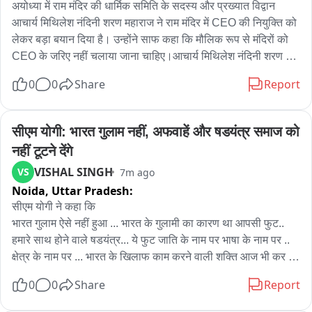
अयोध्या में राम मंदिर की धार्मिक समिति के सदस्य और प्रख्यात विद्वान 
आचार्य मिथिलेश नंदिनी शरण महाराज ने राम मंदिर में CEO की नियुक्ति को 
लेकर बड़ा बयान दिया है। उन्होंने साफ कहा कि मौलिक रूप से मंदिरों को 
CEO के जरिए नहीं चलाया जाना चाहिए।आचार्य मिथिलेश नंदिनी शरण ने 
कहा कि मंदिर की व्यवस्थाओं का अधिकार ऐसे लोगों के पास होना चाहिए, जो 
0
0
Share
Report
भगवान के प्रति निष्ठावान हों और जिनका जीवन मंदिर, मठ और आश्रम की 
परंपराओं में बीता हो। उनके मुताबिक, केवल प्रशासनिक और प्रबंधन की 
दृष्टि से दक्ष व्यक्ति मंदिर की व्यवस्था संभाल सकता है, लेकिन उसकी निष्ठा 
सीएम योगी: भारत गुलाम नहीं, अफवाहें और षडयंत्र समाज को 
भगवान के प्रति कम और प्रशासनिक व्यवस्था के प्रति अधिक हो सकती 
नहीं टूटने देंगे
है।उन्होंने कहा कि देश के कई बड़े मंदिरों में फिलहाल CEO के जरिए 
VISHAL SINGH
VS
7m ago
व्यवस्थाओं का संचालन किया जा रहा है। ऐसे में अगर श्रीराम मंदिर में भी 
Noida,
Uttar Pradesh:
CEO की नियुक्ति होती है तो वह इसका विरोध नहीं करेंगे, लेकिन यह 
सुनिश्चित किया जाना जरूरी है कि CEO की भूमिका और अधिकार क्या 
सीएम योगी ने कहा कि

होंगे।आचार्य ने स्पष्ट किया कि मुद्दा CEO की नियुक्ति का नहीं, बल्कि मंदिर 
भारत गुलाम ऐसे नहीं हुआ ... भारत के गुलामी का कारण था आपसी फुट.. 
की धार्मिक व्यवस्था में उसकी भूमिका और अधिकारों का है。
हमारे साथ होने वाले षडयंत्र... ये फुट जाति के नाम पर भाषा के नाम पर .. 
क्षेत्र के नाम पर ... भारत के खिलाफ काम करने वाली शक्ति आज भी कर 
रही है... हमारे खिलाफ होने वाले षडयंत्र आज इसका तीसरा माध्यम भी 
0
0
Share
Report
सोशल मिडिया का प्लेटफॉर्म हो गया है...जितनी भी बाऱत विरोधी ताकते 
हैं....उनके द्व्रारा अफवाह पैदा करना, दुरुप्रयोग करना और उस षडयंत्र के 