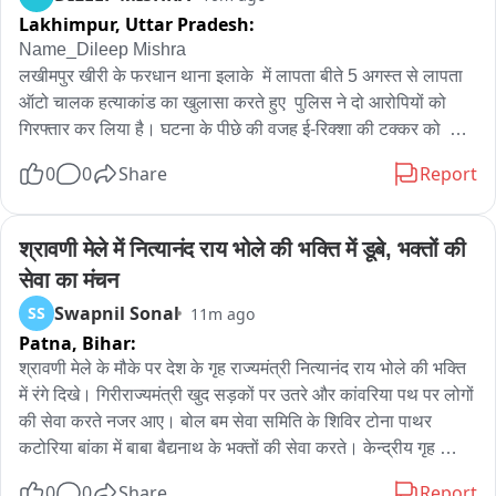
Lakhimpur,
Uttar Pradesh:
Name_Dileep Mishra 

लखीमपुर खीरी के फरधान थाना इलाके  में लापता बीते 5 अगस्त से लापता 
ऑटो चालक हत्याकांड का खुलासा करते हुए  पुलिस ने दो आरोपियों को 
गिरफ्तार कर लिया है। घटना के पीछे की वजह ई-रिक्शा की टक्कर को  
बताया जा रहा है। आपको बता दिन बीते 5 अगस्त से लापता युवक को ढूंढने 
0
0
Share
Report
के लिए पुलिस द्वारा की जा रही लापरवाही का आरोप लगाते हुए परिजनों 
ग्रामीण महिलाओं ने पुलिस ऑफिस पर हंगामा और घेराव किया था। जिसके 
बाद पुलिस ने मामले में कई टीमों का गठन किया था। पुलिस ने सीसीटीवी 
श्रावणी मेले में नित्यानंद राय भोले की भक्ति में डूबे, भक्तों की 
और डीआर के साथ कई तकनीकी पहलुओं के साथ मामले की जांच शुरू की 
सेवा का मंचन
जिसके बाद मामले में दो संबंधित को हिरासत में लेकर पूछताछ की गई। 
Swapnil Sonal
SS
11m ago
पूछताछ के दौरान आरोपियों ने हत्या की बात कबूल कर ली और उनकी 
Patna,
Bihar:
निशानदेही पर नहर किनारे झाड़ियों से शव बरामद कर लिया गया। पूरी घटना 
में प्रयोग किया गया ई रिक्शा भी पुलिस ने बरामद कर लिया है।
श्रावणी मेले के मौके पर देश के गृह राज्यमंत्री नित्यानंद राय भोले की भक्ति 
में रंगे दिखे। गिरीराज्यमंत्री खुद सड़कों पर उतरे और कांवरिया पथ पर लोगों 
की सेवा करते नजर आए। बोल बम सेवा समिति के शिविर टोना पाथर 
कटोरिया बांका में बाबा बैद्यनाथ के भक्तों की सेवा करते। केन्द्रीय गृह 
राज्यमंत्री नित्यानंद राय ने कहा कि पूरा देश इन दोनों भोलेनाथ की भक्ति में 
0
0
Share
Report