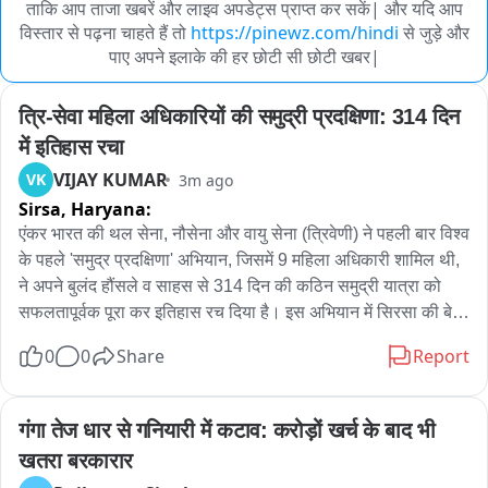
ताकि आप ताजा खबरें और लाइव अपडेट्स प्राप्त कर सकें| और यदि आप
विस्तार से पढ़ना चाहते हैं तो
https://pinewz.com/hindi
से जुड़े और
पाए अपने इलाके की हर छोटी सी छोटी खबर|
त्रि-सेवा महिला अधिकारियों की समुद्री प्रदक्षिणा: 314 दिन 
में इतिहास रचा
VIJAY KUMAR
VK
3m ago
Sirsa,
Haryana:
एंकर भारत की थल सेना, नौसेना और वायु सेना (त्रिवेणी) ने पहली बार विश्व 
के पहले 'समुद्र प्रदक्षिणा' अभियान, जिसमें 9 महिला अधिकारी शामिल थी, 
ने अपने बुलंद हौंसले व साहस से 314 दिन की कठिन समुद्री यात्रा को 
सफलतापूर्वक पूरा कर इतिहास रच दिया है। इस अभियान में सिरसा की बेटी 
मेजर कर्मजीत कौर भी शामिल थीं। मेजर कर्मजीत कौर के पति कोमलप्रीत 
0
0
Share
Report
सिंह भी मर्चेंट नेवी में चीफ आफिसर हैं। 11 सितंबर 2025 से शुरू हुए इस 
संकटों से भरे अभियान को पूरा कर देश की बेटियों ने तिरंगा फहराकर 
सकुशन वापसी की। रक्षा मंत्री राजनाथ सिंह ने  इस अभूतपूर्व 'समुद्र 
गंगा तेज धार से गनियारी में कटाव: करोड़ों खर्च के बाद भी 
प्रदक्षिणा' अभियान की सफल वापसी पर दल का औपचारिक स्वागत और 
खतरा बरकारार
महिला अधिकारियों के हौंसले व साहस को सलाम करते हुए इसे युवाओं के 