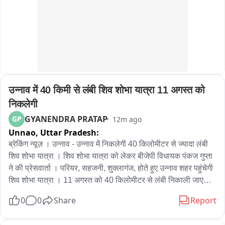
- समझौते के तहत महिला को 180 वर्ग मीटर के बदले 240 वर्ग मीटर दिखाई 
गई जमीन 

- दोनों पक्षों की सहमति से 10 साल पुराना विवाद खत्म

- अब महिला को कोर्ट-कचहरी के चक्कर लगाने से मिली राहत

- छितौनी नगर पंचायत का मामला।
उन्नाव में 40 किमी से लंबी शिव शोभा यात्रा 11 अगस्त को 
निकलेगी
GYANENDRA PRATAP
GP
12m ago
Unnao,
Uttar Pradesh:
ब्रेकिंग न्यूज़ । उन्नाव - उन्नाव में निकलेगी 40 किलोमीटर से ज्यादा लंबी 
शिव शोभा यात्रा । शिव शोभा यात्रा को लेकर बीजेपी विधायक पंकज गुप्ता 
ने की प्रेसवार्ता । परियर, सहजनी, शुक्लागंज, होते हुए उन्नाव शहर पहुंचेगी 
शिव शोभा यात्रा । 11 अगस्त को 40 किलोमीटर से लंबी निकाली जाएगी 
शिव शोभा यात्रा । शिव शोभा यात्रा का जगह जगह होगा भव्य स्वागत । 
0
0
Share
Report
उन्नाव की अब तक की सबसे लंबी शोभा यात्रा निकाली जाएगी ।