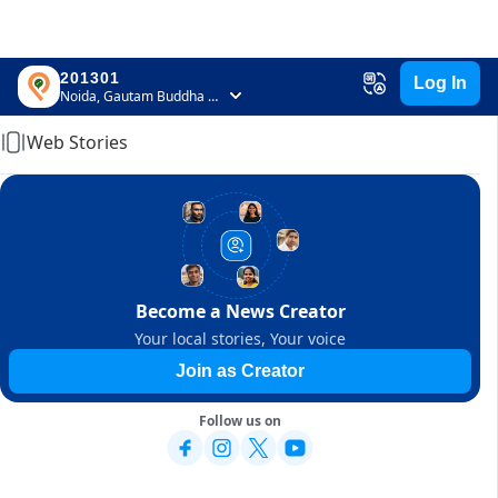
201301
Log In
Home
Noida, Gautam Buddha Nagar, Uttar Pradesh
Web Stories
Become a News Creator
Your local stories, Your voice
Join as Creator
Follow us on