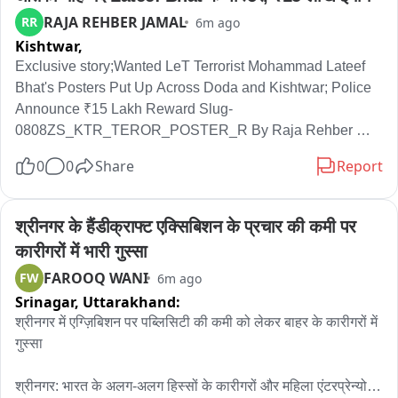
दौरान मुख्यमंत्री योगी आदित्यनाथ के हेलीकॉप्टर ने शिव चौक के कई राउंड 
RAJA REHBER JAMAL
RR
6m ago
लगाएं और कांवड़ियों का अभिवादन किया. इस दौरान कांवड़ियों के साथ-साथ 
Kishtwar,
शिव चौक पर भारी संख्या में भाजपा नेता और पुलिस के आला अधिकारी भी 
मौजूद रहे. हां भाई तेरे के बाद मुख्यमंत्री योगी आदित्यनाथ सहारनपुर होते हुए 
Exclusive story;Wanted LeT Terrorist Mohammad Lateef 
वापस मेरठ की ओर रवाना हो गए.
Bhat's Posters Put Up Across Doda and Kishtwar; Police 
Announce ₹15 Lakh Reward Slug-
0808ZS_KTR_TEROR_POSTER_R By Raja Rehber 
Jamal Location-Kishtwar Anchor:Jammu and Kashmir 
0
0
Share
Report
Police have intensified efforts to trace wanted Lashkar-e-
Taiba terrorist Mohammad Lateef Bhat by displaying his 
wanted posters at prominent locations across Kishtwar 
श्रीनगर के हैंडीक्राफ्ट एक्सिबिशन के प्रचार की कमी पर 
district. The move is aimed at seeking public assistance in 
कारीगरों में भारी गुस्सा
tracking down the absconding terrorist. VO:The posters, 
FAROOQ WANI
FW
6m ago
installed by District Police Doda and Kishtwar, feature 
Srinagar,
Uttarakhand:
multiple photographs of Mohammad Lateef Bhat and urge 
citizens to remain vigilant and immediately report any 
श्रीनगर में एग्ज़िबिशन पर पब्लिसिटी की कमी को लेकर बाहर के कारीगरों में 
information about his whereabouts. Police have asked the 
गुस्सा

public to contact the Police Control Room, Doda and 
Kishtwar, if they spot the wanted terrorist or possess any 
श्रीनगर: भारत के अलग-अलग हिस्सों के कारीगरों और महिला एंटरप्रेन्योर्स 