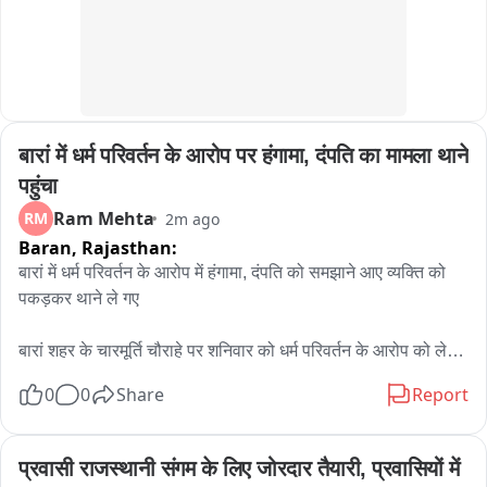
शिवभक्त लोगों के बीच आकर्षण का केंद्र बना हुआ है। रास्ते में कई श्रद्धालु 
उसकी हौसला-अफजाई कर रहे हैं और उसकी अनोखी कांवड़ यात्रा को 
आस्था और समर्पण का प्रतीक बता रहे हैं। शिवभक्त ने कहा कि उसकी 
इच्छा है कि गंगाजल लेकर मुख्यमंत्री नायाब सिंह सैनी से भगवान शिव का 
जलाभिषेक कराया जाए। इसी संकल्प के साथ वह पूरी श्रद्धा और भक्ति से 
अपनी कांवड़ यात्रा पूरी कर रहा है。
बारां में धर्म परिवर्तन के आरोप पर हंगामा, दंपति का मामला थाने 
पहुंचा
Ram Mehta
RM
2m ago
Baran,
Rajasthan:
बारां में धर्म परिवर्तन के आरोप में हंगामा, दंपति को समझाने आए व्यक्ति को 
पकड़कर थाने ले गए

बारां शहर के चारमूर्ति चौराहे पर शनिवार को धर्म परिवर्तन के आरोप को लेकर 
हंगामा हो गया। एक दंपति को समझाइश के दौरान हिन्दू संगठन से जुड़े लोगों 
0
0
Share
Report
ने एक व्यक्ति को पकड़ लिया और कोतवाली थाने ले आए।

जानकारी के अनुसार चारमूर्ति चौराहे पर एक दंपति के साथ एक व्यक्ति 
प्रवासी राजस्थानी संगम के लिए जोरदार तैयारी, प्रवासियों में 
समझाइश कर रहा था। इसी दौरान वहां मौजूद हिन्दू संगठन के कार्यकर्ताओं 