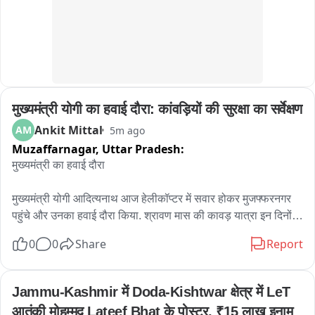
मुख्यमंत्री योगी का हवाई दौरा: कांवड़ियों की सुरक्षा का सर्वेक्षण
Ankit Mittal
AM
5m ago
Muzaffarnagar,
Uttar Pradesh:
मुख्यमंत्री का हवाई दौरा

मुख्यमंत्री योगी आदित्यनाथ आज हेलीकॉप्टर में सवार होकर मुजफ्फरनगर 
पहुंचे और उनका हवाई दौरा किया. श्रावण मास की कावड़ यात्रा इन दिनों 
चरम पर है. प्रतिदिन लाखों शिवभक्त कावड़िया भगवान आशुतोष की 
0
0
Share
Report
परिक्रमा कर अपने-अपने गंतव्य की ओर बढ़ रहे है. अब तक लगभग ढाई 
करोड़ का कांवड़िया मुजफ्फरनगर से होकर गुजर चुका है. कांवड़ियों की 
सुरक्षा और पुष्प वर्षा का हवाई सर्वेक्षण करने के लिए सुबे के मुखिया योगी 
Jammu-Kashmir में Doda-Kishtwar क्षेत्र में LeT 
आदित्यनाथ ने आज हेलीकॉप्टर में मुजफ्फरनगर पहुंचकर यह दौरा किया. इस 
आतंकी मोहम्मद Lateef Bhat के पोस्टर, ₹15 लाख इनाम