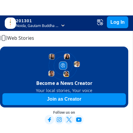
201301
Log In
Home
Noida, Gautam Buddha Nagar, Uttar Pradesh
Web Stories
Become a News Creator
Your local stories, Your voice
Join as Creator
Follow us on