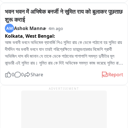
भवन भवन में अभिषेक बनर्जी ने सुमित राय को बुलाकर पूछताछ 
शुरू कराई
Ashok Manna
AM
4m ago
Kolkata,
West Bengal:
আজ ভবানী ভবনে অভিষেক ব্যানার্জি পিএ সুমিত রায় কে ডেকে পাঠানো হয় সুমিত রায় 
দীর্ঘদিন পর ভবানী ভবনে যান তারই পরিপ্রেক্ষিতে ডায়মন্ডহারবার বিজেপি প্রার্থী 
অভিজিৎ দাস ববি জানান যে তাকে ডেকে পাঠানোর পাশাপাশি সমস্ত দুর্নীতির মূল 
কান্ডারী এই সুমিত রায়। সুমিত রায় কে দিই অভিষেক সমস্ত কাজ করেছে সুমিত রায় 
কে এরেস্ট করলেই তবে সমস্ত তথ্য উঠে আসবে
0
0
Share
Report
ADVERTISEMENT