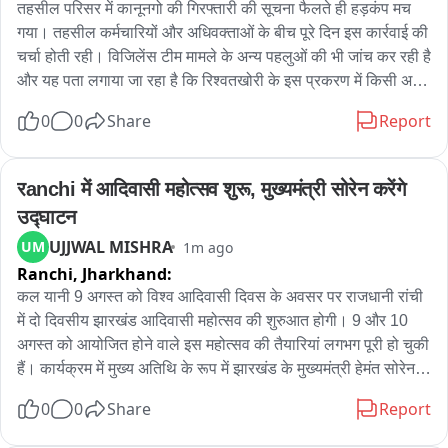
तहसील परिसर में कानूनगो की गिरफ्तारी की सूचना फैलते ही हड़कंप मच 
गया। तहसील कर्मचारियों और अधिवक्ताओं के बीच पूरे दिन इस कार्रवाई की 
चर्चा होती रही। विजिलेंस टीम मामले के अन्य पहलुओं की भी जांच कर रही है 
और यह पता लगाया जा रहा है कि रिश्वतखोरी के इस प्रकरण में किसी अन्य 
की भूमिका तो नहीं है।
0
0
Share
Report
रanchi में आदिवासी महोत्सव शुरू, मुख्यमंत्री सोरेन करेंगे 
उद्घाटन
UJJWAL MISHRA
UM
1m ago
Ranchi,
Jharkhand:
कल यानी 9 अगस्त को विश्व आदिवासी दिवस के अवसर पर राजधानी रांची 
में दो दिवसीय झारखंड आदिवासी महोत्सव की शुरुआत होगी। 9 और 10 
अगस्त को आयोजित होने वाले इस महोत्सव की तैयारियां लगभग पूरी हो चुकी 
हैं। कार्यक्रम में मुख्य अतिथि के रूप में झारखंड के मुख्यमंत्री हेमंत सोरेन 
शामिल होंगे। मोरहाबादी मैदान में आयोजित होने वाले इस महोत्सव के लिए 
0
0
Share
Report
मुख्य मंच को आदिवासी संस्कृति, परंपरा और विरासत की झलक दिखाने वाले 
आकर्षक स्वरूप में सजाया गया है। इस महोत्सव में देशभर से 5 हजार से 