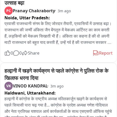
उत्साह बढ़ा
ने धर्म परिवर्तन कराने का आरोप लगाते हुए व्यक्ति को पकड़ लिया।

Pranay Chakraborty
PC
3m ago
Noida,
Uttar Pradesh:
सूचना पर लोगों की भीड़ जमा हो गई। बाद में लोग उक्त व्यक्ति को पकड़कर 
कोतवाली थाना ले आए और पुलिस को सौंप दिया।

प्रवासी राजस्थानी संगम के लिए जोरदार तैयारी, प्रवासियों में उत्साह बढ़ा। 
राजस्थान की जन्मीं अंकिता जैन बेंगलुरु में मेकअप आर्टिस्ट का काम करती 
फिलहाल कोतवाली थाना पुलिस दोनों पक्षों से पूछताछ कर रही है। पुलिस 
हैं, लड़कियों को मेकअप सिखाती भी हैं। अंकिता का कहना है की वो अपनी 
का कहना है कि पूछताछ और जांच के बाद ही पूरे मामले का खुलासा हो 
माटी राजस्थान को बहुत याद करती हैं, उन्हें गर्व है की राजस्थान सरकार 
पाएगा।
बेंगलुरु के प्रवासियों के लिए इस तरह के कार्यक्रम का आयोजन कर रही 
0
0
Share
Report
है। बदलेते राजस्थान की तस्वीर बताती है कि प्रदेश में कितना विकास हुआ, 
वो उम्मीद करती हैं की सरकार प्रवासियों के हित में लगातार काम करती 
रहेगी।
हल्द्वानी में खड़गे कार्यक्रम से पहले कांग्रेस ने पुलिस रोक के 
खिलाफ धरना दिया
VINOD KANDPAL
VK
3m ago
Haldwani,
Uttarakhand:
हल्द्वानी में कांग्रेस के राष्ट्रीय अध्यक्ष मल्लिकार्जुन खड़गे के कार्यक्रम से 
पहले सियासी पारा चढ़ गया है... कांग्रेस के प्रदेश अध्यक्ष गणेश गोदियाल 
और नेता प्रतिपक्ष यशपाल आर्य कार्यकर्ताओं के साथ एसएसपी ऑफिस पहुंचे 