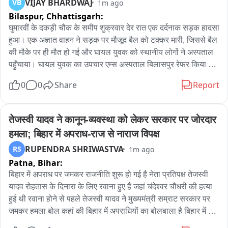
VIJAY BHARDWAJ
VB
1m ago
करीब 55 लाख रुपये खर्च कर बेटे को अमेरिका भेजा था। वहां जाकर उसने 
Bilaspur,
Chhattisgarh:
कड़ी मेहनत की और कमाई कर घर पैसे भेजे, जिससे उसकी बहनों की शादी 
भी की गई। परिजनों के अनुसार, जब दो दिन तक बेटे का फोन नहीं आया तो 
घुमारवीं के दकड़ी चौक के समीप शुक्रवार देर रात एक दर्दनाक सड़क हादसा 
उन्होंने संपर्क करने की कोशिश की, लेकिन उसका फोन बंद मिला। इसके 
हुआ। एक अज्ञात वाहन ने सड़क पर मौजूद बैल को टक्कर मारी, जिससे बैल 
बाद विदेश में रह रहे रिश्तेदारों के माध्यम से पुलिस को सूचना दी गई। पुलिस 
की मौके पर ही मौत हो गई और घायल युवक को स्थानीय लोगों ने अस्पताल 
ने जांच के दौरान खुशकरणदीप सिंह का शव बरामद किया, जिस पर गोलियों 
पहुँचाया। घायल युवक का उपचार एम्स अस्पताल बिलासपुर रेफर किया 
के निशान पाए गए। घटना की सूचना मिलते ही गांव में शोक la गया। गांव के 
गया। घटना के बाद चालक वाहन सहित मौके से फरार हो गया। दुर्घटना की 
0
0
Share
Report
पूर्व सरपंच बलवंत सिंह ने केंद्र सरकार से मांग की है कि मृतक युवक का शव 
सीसीटीवी फुटेज और एक वाहन के डैशकैम की रिकॉर्डिंग सामने आई है; 
जल्द से जल्द भारत लाने में परिवार की सहायता की जाए, ताकि अंतिम 
फुटेज में बैल को टक्कर लगते ही मदद के लिए रुके युवक को दूसरी गाड़ी ने 
संस्कार गांव में किया जा सके。
चपेट में ले लिया। घुमारवीं पुलिस दोनों वाहनों और चालकों की पहचान में 
तेजस्वी यादव ने कानून-व्यवस्था को लेकर सरकार पर जोरदार 
जुटी है; पुलिस ने लापरवाही से वाहन चलाने के आरोप में दोनों चालकों के 
हमला; बिहार में अपराध-राज से नाराज विपक्ष
खिलाफ मामला दर्ज किया है.
RUPENDRA SHRIWASTVA
RS
1m ago
Patna,
Bihar:
बिहार में अपराध पर जमकर राजनीति शुरू हो गई है नेता प्रतिपक्ष तेजस्वी 
यादव रोहतास के दिनारा के लिए रवाना हुए हैं जहां चंदेश्वर चौधरी की हत्या 
हुई थी रवाना होने से पहले तेजस्वी यादव ने मुख्यमंत्री सम्राट सरकार पर 
जमकर हमला बोल कहां की बिहार में अपराधियों का बोलबाला है बिहार में 
कानून व्यवस्था पूरी तरह से बर्बाद होगई है उन्होंने कहा कि मैं पीड़ित परिवार 