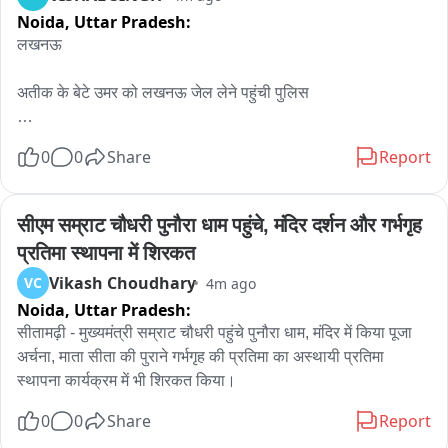
का प्रयास किया जा रहा है...नेता प्रतिपक्ष यशपाल आर्य ने पुलिस प्रशासन 
Noida,
Uttar Pradesh:
पर गंभीर आरोप लगाए...उन्होंने कहा कि कांग्रेस के कार्यक्रम में आ रही बसों 
लखनऊ

को जगह-जगह बेवजह रोका जा रहा है...यशपाल आर्य ने आरोप लगाया कि 
पुलिस प्रशासन सरकार के एजेंट के रूप में काम कर रहा है...घंटो तक चले 
अतीक के बेटे उमर को लखनऊ जेल लेने पहुंची पुलिस 

इस घटनाक्रम पर SP ट्रैफिक ने चेकिंग का हवाला दिया, उन्होंने कहा 
कार्यक्रम VVIP है इसलिए चेकिंग करना जरूरी था, फिलहाल बैरिकेडिंग से 
उमर को आधे घंटे बाद लखनऊ जेल से प्रयागराज के लिए पुलिस लेकर होगी 
सभी बसों को सामान्य रूप से आने की परमिशन दे दी गई है...
0
0
Share
Report
रवाना
सीएम सम्राट चौधरी पुनौरा धाम पहुंचे, मंदिर दर्शन और गर्भगृह 
प्रतिमा स्थापना में शिरकत
Vikash Choudhary
VC
4m ago
Noida,
Uttar Pradesh:
सीतामढ़ी - मुख्यमंत्री सम्राट चौधरी पहुंचे पुनौरा धाम, मंदिर में किया पूजा 
अर्चना, माता सीता की पुराने गर्भगृह की प्रतिमा का अस्थायी प्रतिमा 
स्थापना कार्यक्रम में भी शिरकत किया।
0
0
Share
Report