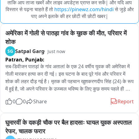
ताकि आप ताजा खबरें और लाइव अपडेट्स प्राप्त कर सकें| और यदि आप
विस्तार से पढ़ना चाहते हैं तो
https://pinewz.com/hindi
से जुड़े और
पाए अपने इलाके की हर छोटी सी छोटी खबर|
अमेरिका में गोली से पातड़ा गांव के युवक की मौत, परिवार में 
शोक
Satpal Garg
SG
Just now
Patran,
Punjab:
सब-डिवीजन पातड़ां के गांव अतालां के एक 24 वर्षीय युवक की अमेरिका में 
गोली मारकर हत्या कर दी गई। इस घटना के बाद पूरे गांव और परिवार में 
शोक की लहर दौड़ गई है। मृतक की पहचान खुशकरणदीप सिंह (24) के रूप 
में हुई है, जो अपने परिवार के उज्ज्वल भविष्य के लिए कुछ समय पहले ही 
अमेरिका गया था। परिजनों के अनुसार, खुशकरणदीप मेहनत-मजदूरी कर 
0
0
Share
Report
परिवार की आर्थिक स्थिति सुधारने में लगा हुआ था। मृतक की माता ने 
बताया कि कुछ दिन पहले ही खुशकरणदीप का फोन आया था, जिसमें उसने 
बताया था कि बहनों द्वारा भेजी गई राखी उसे मिल गई है और उसने बहनों को 
घुमारवीं के दकड़ी चौक पर बैल हादसाः घायल युवक अस्पताल 
शगुन भी भेज दिया है। लेकिन इसके बाद अचानक उसकी मौत की दुखद 
रेफर, चालक फरार
खबर मिल गई। पिता बलवीर सिंह ने बताया कि उन्होंने अपनी जमीन बेचकर 