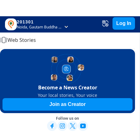
201301
Log In
Home
Noida, Gautam Buddha Nagar, Uttar Pradesh
Web Stories
Become a News Creator
Your local stories, Your voice
Join as Creator
Follow us on