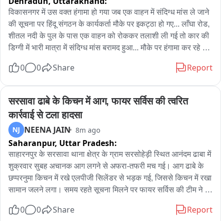
Dehradun,
Uttarakhand:
पुरस्कारों के लिए किया जाएगा। परीक्षा में कक्षा 6 से 11 तक के विद्यार्थी 
विकासनगर में उस वक्त हंगामा हो गया जब एक वाहन में संदिग्ध मांस ले जाने 
शामिल हो सकेंगे। बिहार के सभी 38 जिलों और झारखंड के 24 जिलों में 
की सूचना पर हिंदू संगठन के कार्यकर्ता मौके पर इकट्ठा हो गए... लाँघा रोड, 
परीक्षा केंद्र बनाए जाएंगे, ताकि अधिक से अधिक छात्र इसमें भाग ले सकें।

शीतल नदी के पुल के पास एक वाहन को रोककर तलाशी ली गई तो कार की 
उन्होंने कहा कि परीक्षा में उत्कृष्ट प्रदर्शन करने वाले छात्रों को स्टेट रैंक, 
डिग्गी में भारी मात्रा में संदिग्ध मांस बरामद हुआ... मौके पर हंगामा कर रहे 
जिला रैंक और नकद पुरस्कार दिए जाएंगे। इसके अलावा चयनित विद्यार्थियों 
आक्रोषित हिंदू संगठन के लोगो ने कहा कि सावन के महीने में मांस का 
को मेटर्स एडुसर्व के अनुभवी शिक्षकों के मार्गदर्शन में इंजीनियरिंग और मेडिकल 
0
0
Share
Report
परिवहन करने से स्थानीय लोगों की धार्मिक भावनाएं आहत हुई हैं.. जिसको 
जैसी प्रतियोगी परीक्षाओं की तैयारी का विशेष अवसर भी मिलेगा। छात्रों को 
लेकर उन्होंने मौके पर जमकर विरोध जताया। सूचना मिलते ही मौके पर 
अपनी पढ़ाई का स्तर जानने और राज्यभर के प्रतिभाशाली विद्यार्थियों के 
पहुंची पुलिस वाहन और उसमें सवार लोगों को पूछताछ के लिए अपने साथ 
साथ प्रतिस्पर्धा करने का भी मौका मिलेगा।

सरसावा ढाबे के किचन में आग, फायर सर्विस की त्वरित 
थाने ले गई... फिलहाल पुलिस पूरे मामले की बारीकी से जांच में जुट चुकी है...
प्रेस कॉन्फ्रेंस में बताया गया कि 15 अगस्त 2026 तक पंजीकरण पूरी तरह 
कार्रवाई से टला हादसा
निःशुल्क रहेगा, जबकि इसके बाद पंजीकरण शुल्क 100 रुपये होगा। 
NEENA JAIN
NJ
8m ago
संस्थान ने छात्रों और अभिभावकों से अधिक से अधिक संख्या में इस परीक्षा में 
Saharanpur,
Uttar Pradesh:
भाग लेने की अपील की है।
साहारनपुर के सरसावा थाना क्षेत्र के ग्राम सरसोहेड़ी स्थित आनंदम ढाबा में 
शुक्रवार सुबह अचानक आग लगने से अफरा-तफरी मच गई। आग ढाबे के 
छप्परनुमा किचन में रखे एलपीजी सिलेंडर से भड़क गई, जिससे किचन में रखा 
सामान जलने लगा। समय रहते सूचना मिलने पर फायर सर्विस की टीम ने 
मौके पर पहुंचकर आग पर काबू पा लिया और संभावित बड़े हादसे को टाल 
0
0
Share
Report
दिया। फायर स्टेशन सरसावा को घटना की सूचना मिली। उस समय कांवड़ 