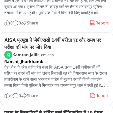
क्षेत्र में एक शिवभक्त कांवड़िये की अचानक तबीयत बिगड़ गई और उसे तेज 
बुखार आ गया। सूचना मिलते ही कांवड़ मार्ग पर तैनात सहारनपुर पुलिस 
तत्काल मौके पर पहुंची। पुलिसकर्मियों ने बिना देरी किए कांवड़िये को 
प्राथमिक सहायता उपलब्ध कराई और उपचार के लिए अस्पताल भिजवाया। 
0
0
Share
Report
समय पर इलाज मिलने से कांवड़िये की तबीयत सामान्य हो गई और वह 
सुरक्षित है। कांवड़ यात्रा के दौरान सहारनपुर पुलिस लगातार श्रद्धालुओं की 
सेवा, सुरक्षा और सहयोग के लिए 24 घंटे मुस्तैदी से ड्यूटी निभा रही है।
AISA प्रमुख ने जेपीएससी 14वीं परीक्षा रद्द और समय पर 
परीक्षा की मांग पर जोर दिया
Kamran Jalili
KJ
8m ago
Ranchi,
Jharkhand:
नेहा बोरा ने प्रेस कॉन्फ्रेंस कहा कि AISA तरफ 14वीं जेपीएससी की 
परीक्षा रद्द करने की मांग को लेकर निकाली गई थी विधानसभा मार्च के दौरान 
हजारीबाग के रहने वाला अमरनाथ पांडेय ने मुझपर स्याही फेंकी जानलेवा 
हमला किया जिसे पुलिस ने गिरफ्तार कर जगन्नाथपुर थाने में रखी हुई है.. 
AISA की राष्ट्रीय अध्यक्ष ने कहा कि मार्च का मुद्दा यह था कि जो छात्र 
0
0
Share
Report
जयपाल सिंह मुंडा स्टेडियम में बैठे हुए है उनकी मांग है कि 14 वीं जेपीएससी 
की प्रारंभिक परीक्षा को रद्द किया जाए उसके साथ समय पर परीक्षा हो उस 
मांग के साथ हम है उसके साथ ही प्राइवेट एजेंसियों को परीक्षा का जिम्मा देने 
पटना के खिलाड़ियों ने अर्निश वर्ल्ड चैंपियनशिप में 19 मेडल 