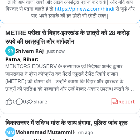
ताकि आप ताजा खबरें और लाइव अपडेट्स प्राप्त कर सकें| और यदि आप
विस्तार से पढ़ना चाहते हैं तो
https://pinewz.com/hindi
से जुड़े और
पाए अपने इलाके की हर छोटी सी छोटी खबर|
METRE परीक्षा से बिहार-झारखंड के छात्रों को 28 करोड़ 
रुपये की छात्रवृत्ति और मार्गदर्शन
Shivam RAj
SR
Just now
Patna,
Bihar:
MENTORS EDUSERV के संस्थापक एवं निदेशक आनंद कुमार 
जायसवाल ने प्रेस कॉन्फ्रेंस कर मेंटर्स एडुसर्व टैलेंट रिवॉर्ड एग्जाम 
(METRE) की घोषणा की। उन्होंने बताया कि बिहार और झारखंड के 
छात्रों की प्रतिभा को पहचानने और उन्हें बेहतर अवसर उपलब्ध कराने के 
उद्देश्य से इस परीक्षा का आयोजन किया जा रहा है। परीक्षा ऑनलाइन मोड में 
0
0
Share
Report
20 से 27 सितंबर 2026 तक और ऑफलाइन मोड में 4 अक्टूबर 2026 को 
आयोजित होगी।

आनंद जायसवाल ने बताया कि इस परीक्षा के माध्यम से मेधावी छात्रों को 
विकासनगर में संदिग्ध मांस के साथ हंगामा, पुलिस जांच शुरू
करीब 28 करोड़ रुपये की छात्रवृत्ति एवं प्रोत्साहन पुरस्कार दिए जाएंगे। 
Mohammad Muzammil
MM
7m ago
साथ ही लगभग 1600 छात्रों का चयन विभिन्न छात्रवृत्ति योजनाओं और 