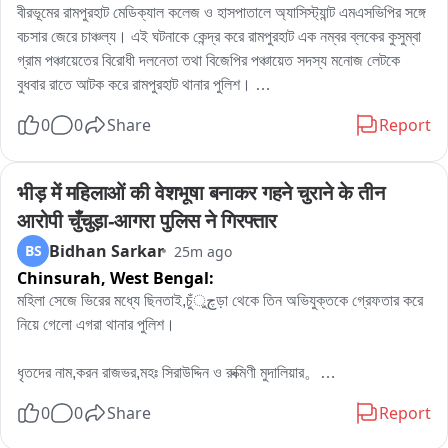
বীরভূমের রামপুরহাট মেডিক্যাল কলেজ ও হাসপাতালে অ্যাসিস্ট্যান্ট এমএসভিপির সঙ্গে 
বচসার জেরে চাঞ্চল্য। এই ঘটনাকে কেন্দ্র করে রামপুরহাট এক নম্বর ব্লকের কুসুম্বা 
গ্রাম পঞ্চায়েতের বিরোধী দলনেতা তথা বিজেপির পঞ্চায়েত সদস্য মনোজ লেটকে 
বুধবার রাতে আটক করে রামপুরহাট থানার পুলিশ। 

এই ঘটনার প্রতিবাদে বৃহস্পতিবার বেলা বারোটা নাগাদ রামপুরহাট থানায় জমায়েত হন 
0
0
Share
Report
বিজেপির একাধিক নেতৃত্ব ও কর্মীরা। তাঁরা মনোজ লেটকে কোন অভিযোগে আটক 
করা হয়েছে, সেই বিষয়ে পুলিশের কাছে জানতে চান। কিছুক্ষণ থানায় আলোচনা চলার 
পর পরিস্থিতি স্বাভাবিক হয়।পরে প্রয়োজনীয় প্রক্রিয়া সম্পন্ন করে এদিন সকালে 
भीड़ में महिलाओं की वेशभूषा बनाकर गहने चुराने के तीन 
বিজেপির বিরোধী দলনেতা মনোজ লেটকে ছেড়ে দেয় রামপুরহাট থানার পুলিশ।
आरोपी चुँचुड़ा-आगरा पुलिस ने गिरफ्तार
Bidhan Sarkar
BS
25m ago
Chinsurah,
West Bengal:
মহিলা সেজে ভিরের মধ্যে ছিনতাই,চুঁچুড়া থেকে তিন অভিযুক্তকে গ্রেফতার করে 
নিয়ে গেলো এগরা থানার পুলিশ।

ধৃতদের নাম,করন রাজভর,মহঃ সিরাউদ্দিন ও রুক্মিণী মুদালিয়ার。

ধৃতদের বাড়ি হুগলির চুঁচুড়া থানার নলডাঙা,ব্যান্ডেল লিচুবাগান ও আমবাগান এলাকায়。

0
0
Share
Report
পুলিশ সূত্রে জানা যায়,পূর্ব মেদিনী পুরের এগরা থানা এলাকায় ধর্মিয় অনুষ্ঠানের ভিরে 