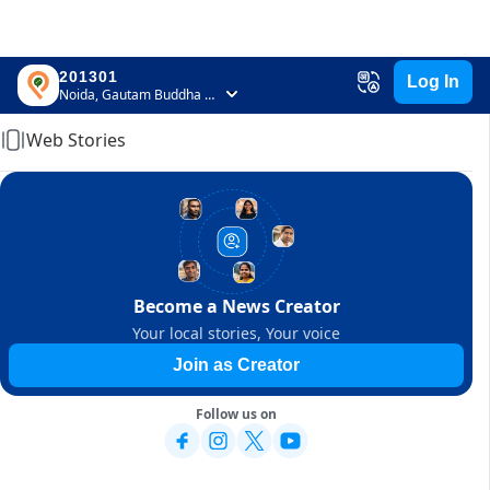
201301
Log In
Home
Noida, Gautam Buddha Nagar, Uttar Pradesh
Web Stories
Become a News Creator
Your local stories, Your voice
Join as Creator
Follow us on