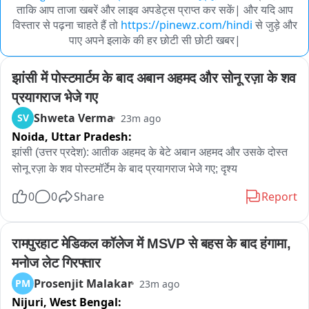
ताकि आप ताजा खबरें और लाइव अपडेट्स प्राप्त कर सकें| और यदि आप
विस्तार से पढ़ना चाहते हैं तो
https://pinewz.com/hindi
से जुड़े और
पाए अपने इलाके की हर छोटी सी छोटी खबर|
झांसी में पोस्टमार्टम के बाद अबान अहमद और सोनू रज़ा के शव 
प्रयागराज भेजे गए
Shweta Verma
SV
23m ago
Noida,
Uttar Pradesh:
झांसी (उत्तर प्रदेश): आतीक अहमद के बेटे अबान अहमद और उसके दोस्त 
सोनू रज़ा के शव पोस्टमॉर्टेम के बाद प्रयागराज भेजे गए; दृश्य
0
0
Share
Report
रामपुरहाट मेडिकल कॉलेज में MSVP से बहस के बाद हंगामा, 
मनोज लेट गिरफ्तार
Prosenjit Malakar
PM
23m ago
Nijuri,
West Bengal: