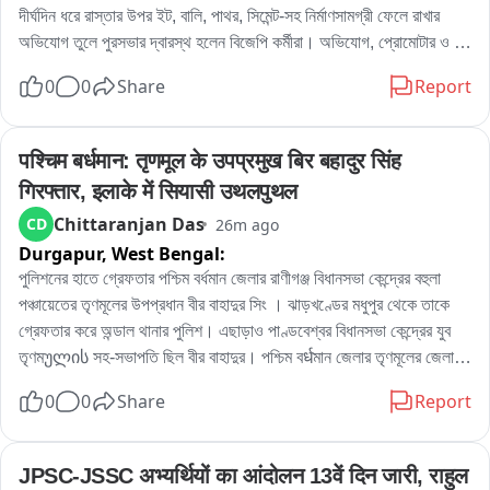
দীর্ঘদিন ধরে রাস্তার উপর ইট, বালি, পাথর, সিমেন্ট-সহ নির্মাণসামগ্রী ফেলে রাখার 
অভিযোগ তুলে পুরসভার দ্বারস্থ হলেন বিজেপি কর্মীরা। অভিযোগ, প্রোমোটার ও 
বিল্ডারদের লাগামছাড়া কাজের জেরে সাধারণ মানুষের যাতায়াত মারাত্মকভাবে ব্যাহত 
0
0
Share
Report
হচ্ছে, বাড়ছে দুর্ঘটনার আশঙ্কাও। বিষয়টি নিয়ে পুরসভায় লিখিত অভিযোগ জমা 
দেওয়ার পাশাপাশি প্রশাসনের হস্তক্ষেপের দাবি জানিয়েছেন তাঁরা。

এলাকার বিজেপি কর্মী রোহিত দে জানান, এলাকাবাসীর অভিযোগের ভিত্তিতেই তাঁরা 
पश्चिम बर्धमान: तृणमूल के उपप्रमुख बिर बहादुर सिंह 
পুরসভায় স্মারকলিপি জমা দিয়েছেন। তাঁর দাবি, নির্মাণসামগ্রী মাসের পর মাস রাস্তার 
गिरफ्तार, इलाके में सियासी उथलपुथल
উপর পড়ে থাকায় রাস্তা কার্যত সরু হয়ে গিয়েছে। বর্ষাকালে বালি ও অন্যান্য সামগ্রী 
Chittaranjan Das
CD
26m ago
নিকাশি ব্যবস্থা আটকে দিচ্ছে, ফলে জল জমার সমস্যাও বাড়ছে। রাতের অন্ধকারে 
Durgapur,
West Bengal:
ভারী ডাম্পার ও লরিতে মালপত্র নামানোর ফলে রাস্তারও ক্ষতি হচ্ছে বলে অভিযোগ 
করেন তিনি। প্রশাসনের তরফে প্রয়োজনীয় ব্যবস্থা নেওয়ার দাবি জানিয়ে তিনি 
পুলিশনের হাতে গ্রেফতার পশ্চিম বর্ধমান জেলার রাণীগঞ্জ বিধানসভা কেন্দ্রের বহুলা 
বলেন, আইনি পথেই এই সমস্যার সমাধান চান তাঁরা。

পঞ্চায়েতের তৃণমূলের উপপ্রধান বীর বাহাদুর সিং । ঝাড়খণ্ডের মধুপুর থেকে তাকে 
অন্যদিকে আর এক বিজেপি কর্মী অভিজিৎ বিশ্বাসের অভিযোগ, দীর্ঘদিন ধরে এই 
গ্রেফতার করে অন্ডাল থানার পুলিশ। এছাড়াও পাণ্ডবেশ্বর বিধানসভা কেন্দ্রের যুব 
পরিস্থিতি চললেও কোনও কার্যকর পদক্ষেপ নেওয়া হয়নি। তাঁর দাবি, নির্মাণস্থলে বড় 
তৃণমულის সহ-সভাপতি ছিল বীর বাহাদুর। পশ্চিম বर्धমান জেলার তৃণমূলের জেলা 
বড় কাঠের বোর্ড ও পেরেক ছড়িয়ে থাকায় শিশু-সহ পথচলতি মানুষের আহত হওয়ার 
সভাপতিপত্তি তথা পাণ্ডবেশ্বরের তৃণমূল প্রার্থী নরেন্দ্রনাথ চক্রবর্তীর খাস লোক 
0
0
Share
Report
আশঙ্কা রয়েছে। নিত্যদিন ছোটখাটো দুর্ঘটনাও ঘটছে। 그는 অভিযোগ করেন, 
বলেও পরিচিত ছিল এই বীর বাহাদুর। এলাকায় সন্ত্রাস তোলাবাজি সহ একাধিক 
অতীতে প্রভাবশালীদের মদতে এই ধরনের অনিয়ম চলেছে। বর্তমান প্রশাসনের কাছে 
অভিযোগে গ্রেফতার এই বীর বাহাদুর。
দ্রুত ব্যবস্থা নিয়ে রাস্তা দখলমুক্ত ও নিরাপদ করার আবেদন জানান তিনি。

JPSC-JSSC अभ्यर्थियों का आंदोलन 13वें दिन जारी, राहुल 
বিজেপির দাবি, রাস্তা থেকে অবিলম্বে নির্মাণসামগ্রী সরিয়ে স্বাভাবিক যান চলাচল 