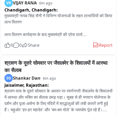
VIJAY RANA
VR
6m ago
Chandigarh,
Chandigarh:
मुख्यमंत्री नायब सिंह सैनी ने विभिन्न योजनाओं के तहत लाभार्थियों को किया 
लाभ वितरण

लाभ वितरण कार्यक्रम के बाद मुख्यमंत्री की प्रेस वार्ता

0
0
Share
Report
आज दीनदयाल लाडो लक्ष्मी योजना की दसवीं किस्त जारी- मुख्यमंत्री

योजना के तहत 9 लाख 98 हजार लाभार्थी बहन बेटियों के खातों में 209 
करोड़ 62 लाख रुपए की राशि डाली गई

श्रावण के दूसरे सोमवार पर जैसलमेर के शिवालयों में आस्था 
अब तक 10 किस्तों में 2 हजार 42 करोड़ 31 लाख रुपए की राशि दी जा 
का सैलाब
चुकी है- मुख्यमंत्री

Shankar Dan
SD
6m ago
आज 15 सामाजिक सुरक्षा पेंशन योजनाओं के तहत 1124 करोड़ 94 लाख 
Jaisalmer,
Rajasthan:
रुपए की राशि खातों में डाली गई

यह राशि सीधे 34 लाख 93 हजार 978 लाभार्थियों के खातों में डाली गई

श्रावण मास के दूसरे सोमवार के अवसर पर स्वर्णनगरी जैसलमेर के शिवालयों 
DBT के माध्यम से किया जा रहा है यह भुगतान हमारी पारदर्शिता और 
में आस्था और भक्ति का सैलाब उमड़ पड़ा। सुबह से ही भगवान भोलेनाथ के 
सुशासन के प्रति प्रतिबद्धता का प्रतीक

दर्शन और पूजा-अर्चना के लिए मंदिरों में श्रद्धालुओं की लंबी कतारें लगी हुई 
आज दयालु योजना के तहत 6224 परिवारों को 234 करोड़ 77 लाख रुपए 
हैं। चहुओर ‘हर-हर महादेव’ और ‘बम-बम भोले’ के जयघोष गूंज रहे हैं।

की आर्थिक सहायता कर रहे हैं प्रदान
