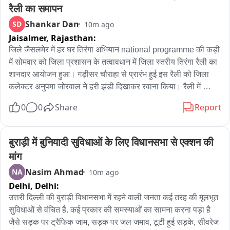
Neellubandh, and Pedagaruvu said they are facing severe 
रैली का समापन
hardships due to the lack of even basic road access. They 
Shankar Dan
SD
10m ago
expressed anguish that they have to walk about 20 
Jaisalmer,
Rajasthan:
kilometres for urgent medical care and nearly 30 
kilometres to exercise their right to vote. They said 
जिले जैसलमेर में हर घर तिरंगा अभियान national programme की कड़ी 
pregnant women, in particular, face grave difficulties when 
में सोमवार को जिला प्रशासन के तत्वावधान में जिला स्तरीय तिरंगा रैली का 
traveling to hospitals to give birth. The Adivasis urged the 
शानदार आयोजन हुआ। गड़ीसर चौराहा से प्रारंभ हुई इस रैली को जिला 
state government to provide road facilities to the hill areas 
कलेक्टर अनुपमा जोरवाल ने हरी झंडी दिखाकर रवाना किया। रैली में 
and resolve their problems. The video of this protest went 
अतिरिक्त मुख्य कार्यकारी अधिकारी जितेंद्र सिंह, नरपत सिंह हरसानी, 
0
0
Share
Report
viral on social media, and viewers expressed concern over 
आयुक्त नगर परिषद लजपाल सिंह सोढा, जिला शिक्षा अधिकारी महेश कुमार 
the Adivasis’ situation.
बिसा, खेल अधिकारी राकेश बिश्नोई, समाजसेवी कवराज सिंह चौहान सहित 
जिला स्तरीय अधिकारी जनप्रतिनिधि शामिल हुए। रैली में पुलिस होमगार्ड, 
बुराड़ी में बुनियादी सुविधाओं के लिए विधानसभा से एक्शन की 
एएनएम प्रशिक्षणार्थी, स्कूली छात्र-छात्राएं, बास्केटबॉल अकादमी के 
मांग
खिलाड़ी सहित अन्य संभाग्यों ने अपने हाथों में तिरंगा लिए हुए रैली में भाग 
Nasim Ahmad
NA
10m ago
लिया। संभागियों ने भारत माता की जय, वंदे मातरम, स्वतंत्रता सेनानी अमर 
Delhi,
Delhi:
रहे राष्ट्रभक्ति के नारों से पूरे मार्ग को गगुंजायमान कर दिया। यह रैली 
गड़ीसर चौराहा से रवाना होकर नगर परिषद, एयरफोर्स चौराहा, नीरज बस 
उत्तरी दिल्ली की बुराड़ी विधानसभा में रहने वाली जनता कई तरह की मूलभूत 
स्टैंड चौराहा, हनुमान सर्किल होती हुई गांधी दर्शन गांधी जी की मूर्ति के स्थल 
सुविधाओं से वंचित है. कई प्रकार की समस्याओं का सामना करना पड़ा है 
तक पहुंची। रैली में अधिकारियों ने हाथों में तिरंगा लिए संभागीय का मनोबल 
जैसे सड़क पर ट्रैफिक जाम, सड़क पर जल जमाव, टूटी हुई सड़के, सीवरेज 