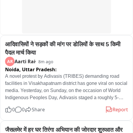
आदिवासियों ने सड़कों की मांग पर डोलियों के साथ 5 किमी 
पैदल मार्च किया
Aarti Rai
AR
8m ago
Noida,
Uttar Pradesh:
A novel protest by Adivasis (TRIBES) demanding road 
facilities in Visakhapatnam district has gone viral on social 
media. Yesterday, on Sunday, on the occasion of World 
Indigenous Peoples Day, Adivasis staged a roughly 5-
kilometre march on foot carrying dolis (palanquins) to 
0
0
Share
Report
demand that the government resolve their problems. 
People from PVTG (Particularly Vulnerable Tribal Groups) 
living in hill areas such as Jajulubandh, Pitrigadda, 
जैसलमेर में हर घर तिरंगा अभियान की जोरदार शुरुआत और 