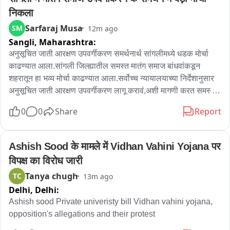
गस्त सुरू 

निकला
Sarfaraj Musa
SM
12m ago
100 मत्स्य विभागाच्या कर्मचाऱ्यांचे माध्यमातून ग्रस्त सुरू

Sangli,
Maharashtra:
दिवस रात्र गस्त घालून अवैध मासेमारी ला घातला जातोय आळा 

अनुसूचित जाती आरक्षण उपवर्गीकरण समर्थनार्थ सांगलीमध्ये धडक मोर्चा 
काढण्यात आला.सांगली जिल्ह्यातील समस्त मातंग समाज बांधवांकडून 
रत्नागिरी जिल्ह्यात जवळपास 4000 मच्छीमारी नौका 

शहरातून हा भव्य मोर्चा काढण्यात आला.सर्वोच्च न्यायालयाच्या निर्देशानुसार 
अनुसूचित जाती आरक्षण उपवर्गीकरण लागू करावं,अशी मागणी करत समस्त 
Byte-सहाय्यक आयुक्त मत्स्यव्यवसाय जीवन सावंत
मातंग समाज बांधवांकडून काढलेल्या मोर्चामध्ये अण्णाभाऊ साठेंच्या 
0
0
Share
Report
कुटुंबासह,माजी मंत्री लक्ष्मण ढोबळे आणि जिल्ह्यातील शेकडो मातंग बांधव 
सहभागी झाले होते. राज्य सरकारने तात्काळ सर्वोच्च न्यायालयाच्या निर्देशाची 
अंमलबजावणी करत उपवर्गीकरण लागू करून न्याय द्यावा, अन्यथा या पुढील 
Ashish Sood के मामले में Vidhan Vahini Yojana पर 
काळात तीव्र आंदोलन छेडण्यात येईल,अशा इशाऱ्य देण्यात आला आहे
विपक्ष का विरोध जारी
Tanya chugh
TC
13m ago
Delhi,
Delhi:
Ashish sood Private univeristy bill Vidhan vahini yojana, 
opposition's allegations and their protest