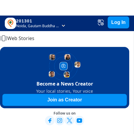
201301
Log In
Home
Noida, Gautam Buddha Nagar, Uttar Pradesh
Web Stories
Become a News Creator
Your local stories, Your voice
Join as Creator
Follow us on