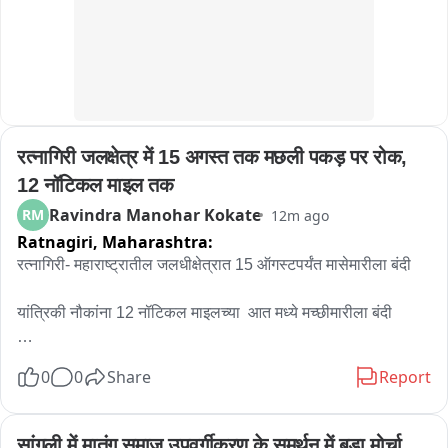
रत्नागिरी जलक्षेत्र में 15 अगस्त तक मछली पकड़ पर रोक, 
12 नॉटिकल माइल तक
Ravindra Manohar Kokate
RM
12m ago
Ratnagiri,
Maharashtra:
रत्नागिरी- महाराष्ट्रातील जलधीक्षेत्रात 15 ऑगस्टपर्यंत मासेमारीला बंदी 

यांत्रिकी नौकांना 12 नॉटिकल माइलच्या  आत मध्ये मच्छीमारीला बंदी 

आदेशाची कडक आणि काटेकोरपणे पालन होते की नाही यासाठी मत्स्य 
0
0
Share
Report
विभागाची विशेष मोहीम 

रत्नागिरी जिल्ह्यातील 41 लँडिंग पॉईंटवर सुरक्षारक्षक सागरी मित्र यांची 
सांगली में मातंग समाज उपवर्गीकरण के समर्थन में बड़ा मोर्चा 