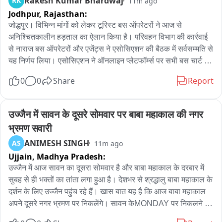
Rakesh Kumar Bhardwaj
RK
11m ago
Jodhpur,
Rajasthan:
जोद्धपुर। विभिन्न मांगों को लेकर टूरिस्ट बस ऑपरेटरों ने आज से 
अनिश्चितकालीन हड़ताल का ऐलान किया है। परिवहन विभाग की कार्रवाई 
से नाराज बस ऑपरेटरों और एजेंट्स ने एसोसिएशन की बैठक में सर्वसम्मति से 
यह निर्णय लिया। एसोसिएशन ने ऑनलाइन प्लेटफॉर्म्स पर सभी बस चार्ट बंद 
रखने की अपील की है। साथ ही चार्ट खुला रखने वाले बस ऑपरेटरों के 
0
0
Share
Report
खिलाफ सख्त कार्रवाई की चेतावनी दी गई है। ऑपरेटरों के हड़ताल पर जाने 
से आज से जोधपुर में टूरिस्ट और अंतर्राज्यीय बस सेवाएं प्रभावित होने की 
आशंका है। ऑल इंडिया टूरिस्ट परमिट बस ओनर एसोसिएशन के समर्थन में 
उज्जैन में सावन के दूसरे सोमवार पर बाबा महाकाल की नगर 
एजेंट्स भी उतर आए हैं। एसोसिएशन ने मांगों के समाधान तक आंदोलन जारी 
भ्रमण सवारी
रखने की बात कही है。
ANIMESH SINGH
AS
11m ago
Ujjain,
Madhya Pradesh:
उज्जैन में आज सावन का दूसरा सोमवार है और बाबा महाकाल के दरबार में 
सुबह से ही भक्तों का तांता लगा हुआ है। देशभर से श्रद्धालु बाबा महाकाल के 
दर्शन के लिए उज्जैन पहुंच रहे हैं। खास बात यह है कि आज बाबा महाकाल 
अपने दूसरे नगर भ्रमण पर निकलेंगे। सावन केMONDAY पर निकलने 
वाली बाबा महाकाल की सवारी को लेकर श्रद्धालुओं में खासा उत्साह देखने 