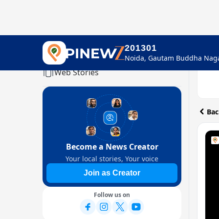
201301
Home
Web Stories
Bac
Become a News Creator
Your local stories, Your voice
Join as Creator
Follow us on