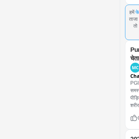
हमें
फ
ताजा 
तो
Pun
चेत
MC
Ch
PGI 
समस्
पीड़
शरीर
बड़ा
शुगर
शुगर
समय 