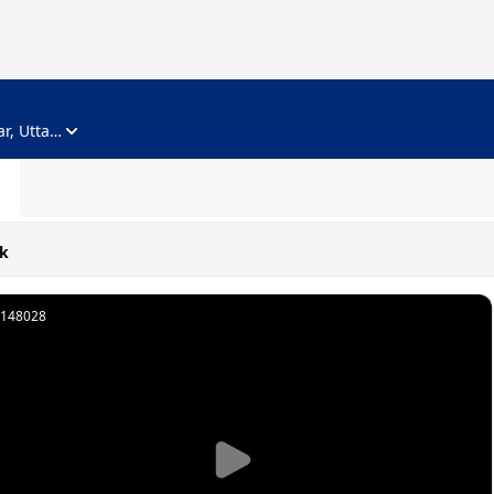
ADVERTISEMENT
Noida, Gautam Buddha Nagar, Uttar Pradesh
k
148028