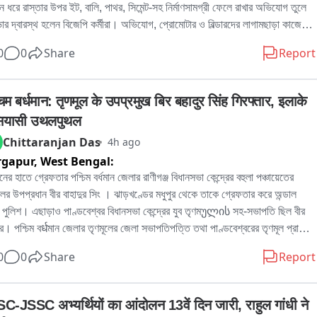
দিন ধরে রাস্তার উপর ইট, বালি, পাথর, সিমেন্ট-সহ নির্মাণসামগ্রী ফেলে রাখার অভিযোগ তুলে 
ার দ্বারস্থ হলেন বিজেপি কর্মীরা। অভিযোগ, প্রোমোটার ও বিল্ডারদের লাগামছাড়া কাজের 
সাধারণ মানুষের যাতায়াত মারাত্মকভাবে ব্যাহত হচ্ছে, বাড়ছে দুর্ঘটনার আশঙ্কাও। বিষয়টি 
0
0
Share
Report
 পুরসভায় লিখিত অভিযোগ জমা দেওয়ার পাশাপাশি প্রশাসনের হস্তক্ষেপের দাবি জানিয়েছেন 
。

র বিজেপি কর্মী রোহিত দে জানান, এলাকাবাসীর অভিযোগের ভিত্তিতেই তাঁরা পুরসভায় 
िम बर्धमान: तृणमूल के उपप्रमुख बिर बहादुर सिंह गिरफ्तार, इलाके 
কলিপি জমা দিয়েছেন। তাঁর দাবি, নির্মাণসামগ্রী মাসের পর মাস রাস্তার উপর পড়ে থাকায় 
 सियासी उथलपुथल
া কার্যত সরু হয়ে গিয়েছে। বর্ষাকালে বালি ও অন্যান্য সামগ্রী নিকাশি ব্যবস্থা আটকে 
Chittaranjan Das
4h ago
ে, ফলে জল জমার সমস্যাও বাড়ছে। রাতের অন্ধকারে ভারী ডাম্পার ও লরিতে মালপত্র 
rgapur,
West Bengal:
নোর ফলে রাস্তারও ক্ষতি হচ্ছে বলে অভিযোগ করেন তিনি। প্রশাসনের তরফে প্রয়োজনীয় 
্থা নেওয়ার দাবি জানিয়ে তিনি বলেন, আইনি পথেই এই সমস্যার সমাধান চান তাঁরা。

নের হাতে গ্রেফতার পশ্চিম বর্ধমান জেলার রাণীগঞ্জ বিধানসভা কেন্দ্রের বহুলা পঞ্চায়েতের 
িকে আর এক বিজেপি কর্মী অভিজিৎ বিশ্বাসের অভিযোগ, দীর্ঘদিন ধরে এই পরিস্থিতি 
লের উপপ্রধান বীর বাহাদুর সিং । ঝাড়খণ্ডের মধুপুর থেকে তাকে গ্রেফতার করে অন্ডাল 
 কোনও কার্যকর পদক্ষেপ নেওয়া হয়নি। তাঁর দাবি, নির্মাণস্থলে বড় বড় কাঠের বোর্ড ও 
 পুলিশ। এছাড়াও পাণ্ডবেশ্বর বিধানসভা কেন্দ্রের যুব তৃণমულის সহ-সভাপতি ছিল বীর 
 ছড়িয়ে থাকায় শিশু-সহ পথচলতি মানুষের আহত হওয়ার আশঙ্কা রয়েছে। নিত্যদিন 
ুর। পশ্চিম বर्धমান জেলার তৃণমূলের জেলা সভাপতিপত্তি তথা পাণ্ডবেশ্বরের তৃণমূল প্রার্থী 
াটো দুর্ঘটনাও ঘটছে। 그는 অভিযোগ করেন, অতীতে প্রভাবশালীদের মদতে এই ধরনের 
দ্রনাথ চক্রবর্তীর খাস লোক বলেও পরিচিত ছিল এই বীর বাহাদুর। এলাকায় সন্ত্রাস তোলাবাজি 
0
0
Share
Report
ম চলেছে। বর্তমান প্রশাসনের কাছে দ্রুত ব্যবস্থা নিয়ে রাস্তা দখলমুক্ত ও নিরাপদ করার 
কাধিক অভিযোগে গ্রেফতার এই বীর বাহাদুর。
ন জানান তিনি。

ির দাবি, রাস্তা থেকে অবিলম্বে নির্মাণসামগ্রী সরিয়ে স্বাভাবিক যান চলাচল নিশ্চিত করতে 
C-JSSC अभ्यर्थियों का आंदोलन 13वें दिन जारी, राहुल गांधी ने 
বং ভবিষ্যতে যাতে জনসাধারণের ভোগান্তি না হয়, সে বিষয়ে প্রশাসনকে কড়া নজরদারি 