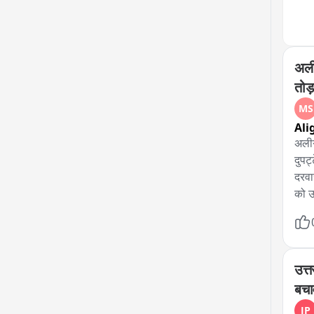
अली
तोड
MS
Ali
अलीग
दुपट
दरवा
को उ
अस्प
पार्
उत्त
बचा
JP