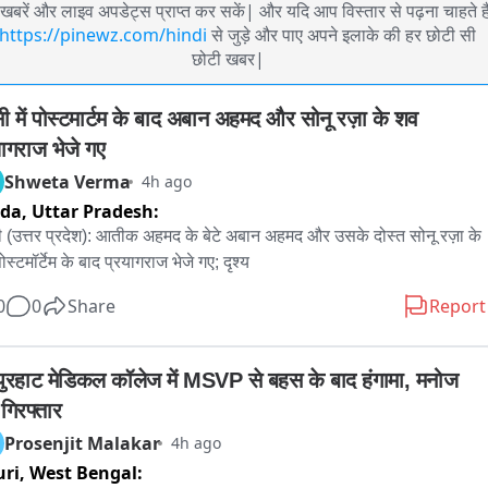
खबरें और लाइव अपडेट्स प्राप्त कर सकें| और यदि आप विस्तार से पढ़ना चाहते है
https://pinewz.com/hindi
से जुड़े और पाए अपने इलाके की हर छोटी सी
छोटी खबर|
सी में पोस्टमार्टम के बाद अबान अहमद और सोनू रज़ा के शव 
यागराज भेजे गए
Shweta Verma
4h ago
ida,
Uttar Pradesh:
ी (उत्तर प्रदेश): आतीक अहमद के बेटे अबान अहमद और उसके दोस्त सोनू रज़ा के 
स्टमॉर्टेम के बाद प्रयागराज भेजे गए; दृश्य
0
0
Share
Report
पुरहाट मेडिकल कॉलेज में MSVP से बहस के बाद हंगामा, मनोज 
गिरफ्तार
Prosenjit Malakar
4h ago
uri,
West Bengal: