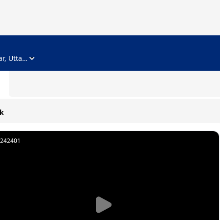
ADVERTISEMENT
Noida, Gautam Buddha Nagar, Uttar Pradesh
k
242401