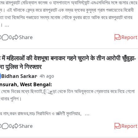
মের রামপুরহাট মেডিক্যাল কলেজ ও হাসপাতালে অ্যাসিস্ট্যান্ট এমএসভিপির সঙ্গে বচসার জেরে 
ল্য। এই ঘটনাকে কেন্দ্র করে রামপুরহাট এক নম্বর ব্লকের কুসুম্বা গ্রাম পঞ্চায়েতের বিরোধী 
া তথা বিজেপির পঞ্চায়েত সদস্য মনোজ লেটকে বুধবার রাতে আটক করে রামপুরহাট থানার 
। 

নার প্রতিবাদে বৃহস্পতিবার বেলা বারোটা নাগাদ রামপুরহাট থানায় জমায়েত হন বিজেপির 
0
0
Share
Report
িক নেতৃত্ব ও কর্মীরা। তাঁরা মনোজ লেটকে কোন অভিযোগে আটক করা হয়েছে, সেই বিষয়ে 
ের কাছে জানতে চান। কিছুক্ষণ থানায় আলোচনা চলার পর পরিস্থিতি স্বাভাবিক হয়।পরে 
োজনীয় প্রক্রিয়া সম্পন্ন করে এদিন সকালে বিজেপির বিরোধী দলনেতা মনোজ লেটকে ছেড়ে 
 में महिलाओं की वेशभूषा बनाकर गहने चुराने के तीन आरोपी चुँचुड़ा-
রামপুরহাট থানার পুলিশ।
ा पुलिस ने गिरफ्तार
Bidhan Sarkar
4h ago
nsurah,
West Bengal:
িরের মধ্যে ছিনতাই,চুঁچুড়া থেকে তিন অভিযুক্তকে গ্রেফতার করে নিয়ে গেলো 
থানার পুলিশ।

র নাম,করন রাজভর,মহঃ সিরাউদ্দিন ও রুক্মিণী মুদালিয়ার。

র বাড়ি হুগলির চুঁচুড়া থানার নলডাঙা,ব্যান্ডেল লিচুবাগান ও আমবাগান এলাকায়。

0
0
Share
Report
 সূত্রে জানা যায়,পূর্ব মেদিনী পুরের এগরা থানা এলাকায় ধর্মিয় অনুষ্ঠানের ভিরে মিশে মহিলাদের 