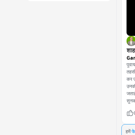
शाह
Gan
पुवाय
तहसी
कर ए
उनकी
जताई
सुनक
हमें
फ