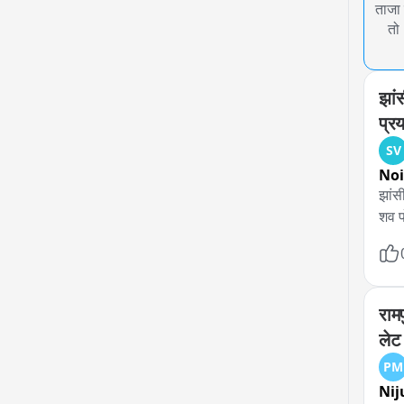
ताजा 
तो
झां
प्र
SV
No
झांस
शव पो
राम
लेट 
PM
Nij