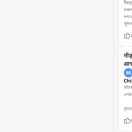
বীরভূ
চাঞ্চ
দলনেত
পুলিশ
এই ঘট
একাধ
পুলিশ
প্রয়
भीड़
দেয় 
आगर
BS
Chi
মহিলা সেজে ভ
এগরা 
ধৃতদে
ধৃতদে
পুলিশ