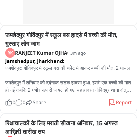
आहे. देशातील सामाजिक कार्यकर्तेही या घटनेवर चिंता व्यक्त करत आहेत. 
पोलिसांकडून या प्रकरणातील डिजिटल पुराव्यांची तपासणी सुरू असून, 
आणखी किती पीडितांची ओळख समोर येते, याकडे आता सर्वांचे लक्ष लागले 
आहे. त्यामुळे नंदुरबारातील या धक्कादायक प्रकरणाचा तपास जसजसा पुढे 
जमशेदपुर गोविंदपुर में स्कूल बस हादसे में बच्ची की मौत, 
जाईल, तसतसे आणखी गंभीर खुलासे होण्याची शक्यता आहे.
गुस्साए लोग जाम
RANJEET Kumar OJHA
RK
3m ago
Jamshedpur,
Jharkhand:
जमशेदपुर: गोविंदपुर में स्कूल बस की चपेट में आकर बच्ची की मौत, 2 घायल

जमशेदपुर में शनिवार को दर्दनाक सड़क हादसा हुआ. इसमें एक बच्ची की मौत 
हो गई जबकि 2 गंभीर रूप से घायल हो गए. यह हादसा गोविंदपुर थाना क्षेत्र 
में हुआ. गोविंदपुर थाना क्षेत्र के अन्ना चौक के पास तेज रफ्तार स्कूल बस ने 
0
0
Share
Report
सड़क किनारे खड़ी बच्ची को अपनी चपेट में ले लिया. हादसे में दो अन्य लोग 
भी घायल हुए हैं. दोनों का इलाज टाटा मोटर्स अस्पताल में चल रहा है. घटना 
के बाद स्थानीय लोगों में काफी आक्रोश देखा गया और लोगों ने सड़क जाम 
रिक्षाचालकों के लिए मराठी सीखना अनिवार, 15 अगस्त 
कर विरोध जताया. घटना के विरोध में सड़क को जाम कर दिया. 

आख़िरी तारीख तय
भोला बागान निवासी रूही कुमारी (7) अपने परिवार के साथ अन्ना चौक के 