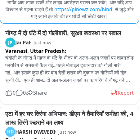
ताकि आप ताजा खबरें और लाइव अपडेट्स प्राप्त कर सकें| और यदि आप
विस्तार से पढ़ना चाहते हैं तो
https://pinewz.com/hindi
से जुड़े और
पाए अपने इलाके की हर छोटी सी छोटी खबर|
नौगढ़ में दो घंटे में दो गोलीबारी, सुरक्षा व्यवस्था पर सवाल
Jai Pal
JP
Just now
Varanasi,
Uttar Pradesh:
चंदौली के नौगढ़ में महज दो घंटे के भीतर दो अलग-अलग जगहों पर ताबड़तोड़ 
फायरिंग से सनसनी फैल गई...पहले मोबाइल दुकानदार को गोली मारी 
गई...और इसके कुछ ही देर बाद देसी शराब की दुकान पर गोलियों की गूंज 
सुनाी दी... एक ही शाम...दो अलग-अलग जगहों पर फायरिंग ने नौगढ़ की 
सुरक्षा व्यवस्था पर बड़ा सवाल खड़ा कर दिया है...अब सवाल ये है कि आखिर 
0
0
Share
Report
इन दो फायरिंग की वारदातों के आरोपियों तक पुलिस कब पहुंचती है?
एटा में हर घर तिरंगा अभियान: डीएम ने तैयारियाँ समीक्षा की, 4 
लाख तिरंगे फहराने का लक्ष्य
HARSH DWIVEDI
HD
Just now