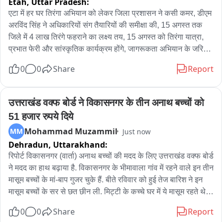
Etah,
Uttar Pradesh:
एटा में हर घर तिरंगा अभियान को लेकर जिला प्रशासन ने कसी कमर, डीएम 
अरविंद सिंह ने अधिकारियों संग तैयारियों की समीक्षा की, 15 अगस्त तक 
जिले में 4 लाख तिरंगे फहराने का लक्ष्य तय, 15 अगस्त को तिरंगा यात्रा, 
प्रभात फेरी और सांस्कृतिक कार्यक्रम होंगे, जागरूकता अभियान के जरिये 
लोगों को अभियान से जोड़ा जाएगा, डीएम ने आमजन से घरों पर तिरंगा 
0
0
Share
Report
फहराने की अपील की,
उत्तराखंड वक्फ बोर्ड ने विकासनगर के तीन अनाथ बच्चों को 
51 हजार रुपये दिये
Mohammad Muzammil
MM
Just now
Dehradun,
Uttarakhand:
रिपोर्ट विकासनगर (वार्ता) अनाथ बच्चों की मदद के लिए उत्तराखंड वक्फ बोर्ड 
ने मदद का हाथ बढ़ाया है. विकासनगर के भीमावाला गांव में रहने वाले इन तीन 
मासूम बच्चों के मां-बाप गुजर चुके हैं. बीते रविवार को हुई तेज बारिश ने इन 
मासूम बच्चों के सर से छत छीन ली. मिट्टी के कच्चे घर में ये मासूम रहते थे, 
जो बारिश से धराशाई हो गया. इन मासूम बच्चों की कहानी पता चलने पर 
0
0
Share
Report
उत्तराखंड वक्फ बोर्ड के अध्यक्ष शादाब शम्स ने गाँव में पहुंचकर बच्चों से 