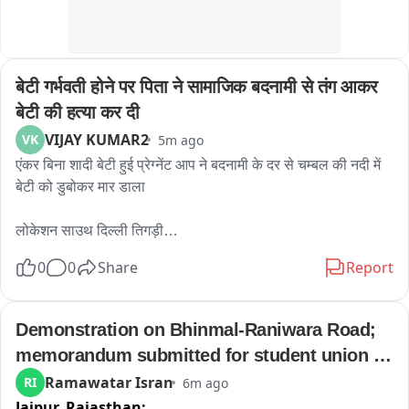
पवार (32) पुत्र मोहनलाल मेघवाल, मूल निवासी वेलार, बाली (जिला पाली) 
के रूप में हुई है। मृतक वर्तमान में जालोर कचहरी में स्टांप वेंडर के रूप में 
कार्यरत था। हालांकि अभी तक सुसाइड के कारणों का खुलासा नहीं हुआ 
है। परिजनों की रिपोर्ट के बाद मामले की पूरी जांच की जाएगी।
बेटी गर्भवती होने पर पिता ने सामाजिक बदनामी से तंग आकर 
बेटी की हत्या कर दी
VIJAY KUMAR2
VK
5m ago
एंकर बिना शादी बेटी हुई प्रेग्नेंट आप ने बदनामी के दर से चम्बल की नदी में 
बेटी को डुबोकर मार डाला

लोकेशन साउथ दिल्ली तिगड़ी

0
0
Share
Report
विजुअल पकड़े गई आरोपी के , घटना स्थल के

ज़ी मीडिया के लिया विजय कुमार की रिपोर्ट

Demonstration on Bhinmal-Raniwara Road; 
memorandum submitted for student union 
खबर पर वॉकथ्रू

elections restoration.
Ramawatar Isran
RI
6m ago
Jaipur,
Rajasthan:
31.07.2026 को पुलिस स्टेशन टिगरी में एक PCR कॉल आई, जिसमें एक 