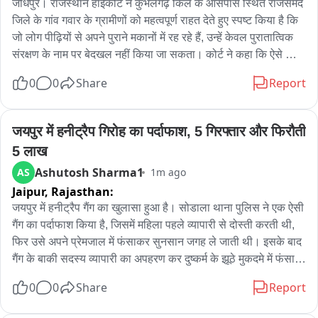
जोधपुर। राजस्थान हाईकोर्ट ने कुंभलगढ़ किले के आसपास स्थित राजसमंद 
जिले के गांव गवार के ग्रामीणों को महत्वपूर्ण राहत देते हुए स्पष्ट किया है कि 
जो लोग पीढ़ियों से अपने पुराने मकानों में रह रहे हैं, उन्हें केवल पुरातात्विक 
संरक्षण के नाम पर बेदखल नहीं किया जा सकता। कोर्ट ने कहा कि ऐसे 
ग्रामीण अपने पुराने मकानों की मरम्मत करा सकते हैं तथा मौजूदा ढांचे पर 
0
0
Share
Report
परिवार की आवश्यकता के अनुसार अतिरिक्त निर्माण भी कर सकेंगे, लेकिन 
इसके लिए संबंधित भवन निर्माण नियमों के तहत आवश्यक अनुमति लेना 
अनिवार्य होगा। कार्यवाहक मुख्य न्यायाधीश संजीव प्रकाश शर्मा एवं 
जयपुर में हनीट्रैप गिरोह का पर्दाफाश, 5 गिरफ्तार और फिरौती 
न्यायाधीश संजीत पुरोहित की खंडपीठ ने वर्ष 2021 से लंबित जनहित 
5 लाख
याचिका का निस्तारण करते हुए महत्वपूर्ण आदेश पारित किया। याचिका 
Ashutosh Sharma1
AS
1m ago
ग्रामीणों की ओर से दायर की गई थी जिसमें अधिवक्ता अजीज खान एवं 
Jaipur,
Rajasthan:
अधिवक्ता पिंकी बोराणा ने पैरवी की। याचिका में बताया गया था कि ग्रामीण 
वर्षों से अपनी खातेदारी भूमि पर बसे हुए हैं। परिवारों की संख्या बढ़ने के 
जयपुर में हनीट्रैप गैंग का खुलासा हुआ है। सोडाला थाना पुलिस ने एक ऐसी 
कारण उन्हें मकानों की मरम्मत और अतिरिक्त कमरे बनाने की आवश्यकता है, 
गैंग का पर्दाफाश किया है, जिसमें महिला पहले व्यापारी से दोस्ती करती थी, 
लेकिन भारतीय पुरातत्व सर्वेक्षण (एएसआई) तथा राज्य सरकार के अधिकारी 
फिर उसे अपने प्रेमजाल में फंसाकर सुनसान जगह ले जाती थी। इसके बाद 
यह कहते हुए निर्माण कार्य रोक रहे हैं कि यह क्षेत्र कुंभलगढ़ किले के संरक्षित 
गैंग के बाकी सदस्य व्यापारी का अपहरण कर दुष्कर्म के झूठे मुकदमे में फंसाने 
पुरातात्विक क्षेत्र के निकट आता है। ग्रामीणों को प्राचीन स्मारक एवं 
की धमकी देते और 5 लाख रुपये की फिरौती मांगते थे। पुलिस ने महिला 
0
0
Share
Report
पुरातात्विक स्थल एवं अवशेष अधिनियम, 1958 की धाराओं 3 और 4 के 
समेत पांच आरोपियों को गिरफ्तार किया है।

तहत नोटिस भी जारी किए गए थे। सुनवाई के दौरान हाईकोर्ट ने कहा कि 