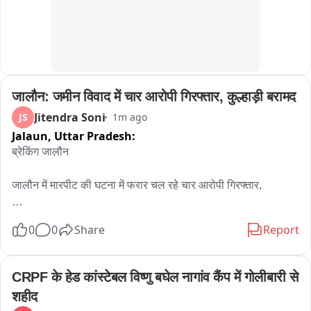
रसूलाबाद कोतवाली क्षेत्र के वार्ड-8 नेहरू नगर की घटना。
जालौन: जमीन विवाद में चार आरोपी गिरफ्तार, कुल्हाड़ी बरामद
Jitendra Soni
JS
1m ago
Jalaun,
Uttar Pradesh:
ब्रेकिंग जालौन

जालौन में मारपीट की घटना में फरार चल रहे चार आरोपी गिरफ्तार,

पुलिस ने आरोपियों के कब्जे से घटना में प्रयुक्त कुल्हाड़ी भी की बरामद,

0
0
Share
Report
चारों ने बीते दिनों जमीन विवाद को लेकर मारपीट की घटना को दिया था 
अंजाम,

CRPF के हेड कांस्टेबल विष्णु बघेल नागांव कैंप में गोलीबारी से 
शहीद
आरोपियों ने दूसरे पक्ष पर कुल्हाड़ी से जानलेवा हमला कर की थी मारपीट,
