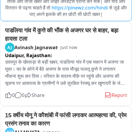
ताकि आप ताजा खबरें और लाइव अपडेट्स प्राप्त कर सकें| और यदि आप
विस्तार से पढ़ना चाहते हैं तो
https://pinewz.com/hindi
से जुड़े और
पाए अपने इलाके की हर छोटी सी छोटी खबर|
पाडलिया गांव में कुत्ते की भौंक से अजगर घर से बाहर, बड़ा 
हादसा टला
Avinash Jagnawat
AJ
Just now
Udaipur,
Rajasthan:
उदयपुर के खेरवाड़ा से बड़ी खबर, पाडलिया गांव में एक मकान में अजगर जा 
घुसा। घर के कोने में बैठे अजगर के पास मौजूद पालतू कुत्ते ने लगातार 
भौंकना शुरू कर दिया। परिवार के सदस्य मौके पर पहुंचे और अजगर की 
सूचना पर आसपास के ग्रामीणों ने उसे सुरक्षित रेस्क्यू कर खुणादरी के जंगल 
में छोड़ दिया। कुत्ते की सतर्कता की वजह से हादसा टल गया और यह पूरे 
0
0
Share
Report
गांव में चर्चा का विषय बन गया।
15 वर्षीय मोनू ने कौशांबी में फांसी लगाकर आत्महत्या की, प्रेम 
प्रसंग तनाव का कारण