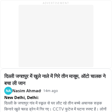
ADVERTISEMENT
के लिए क्षेत्र के कई जनप्रतिनिधि और हजारों की संख्या में लोग पहुंचे। 
उनके पार्थिव शरीर को CRPF के सजे धजे वाहन पर रखकर क्षेत्र भ्रमण 
उपरांत मोक्षधाम पहुंचा, जहां CRPF के जवानों ने उन्हें गार्ड ऑफ ऑनर 
दिया। इसके बाद पूरे राजकीय सम्मान के साथ उनका अंतिम संस्कार किया 
गया।
दिल्ली जगतपुर में खुले नाले में गिरे तीन मासूम, ऑटो चालक ने 
बचा ली जान
Nasim Ahmad
NA
14m ago
New Delhi,
Delhi:
दिल्ली के जगतपुर गांव में स्कूल से घर लौट रहे तीन बच्चे अचानक सड़क 
किनारे खुले फ्लड ड्रेन में गिर गए। CCTV फुटेज में घटना स्पष्ट है। लोगों 