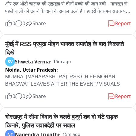
और एक ऑटो चालक की सूझबूझ से तीनों बच्चों की जान बची। मानसून से 
पहले नालों को ढकने के दावों के सवाल उठते हैं। हादसे के समय सड़क पर 
ट्रैफिक जाम था; मौके पर मौजूद लोगों ने नाले से बच्चों को बाहर निकाला। 
0
0
Share
Report
प्रशासन की तैयारी पर सवाल उठते हैं क्योंकि राजधानी में कई फ्लड ड्रेन 
अभी भी खुले हैं। तीनों बच्चों को समय रहते बाहर निकाल लेने से बड़ी 
दुर्घटना टल गई।
मुंबई में RSS प्रमुख मोहन भागवत समारोह के बाद निकलते 
दिखे
Shweta Verma
SV
15m ago
Noida,
Uttar Pradesh:
MUMBAI (MAHARASHTRA): RSS CHIEF MOHAN 
BHAGWAT LEAVES AFTER THE EVENT/ VISUALS
0
0
Share
Report
गोरखपुर में सीमा विवाद के चलते बुजुर्ग शव दो घंटे सड़क 
किनारे, पुलिस जवाबदेही पर सवाल
Nagendra Tripathi
NT
15m ago