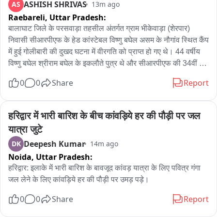
ASHISH SHRIVAS
AS
13m ago
Raebareli,
Uttar Pradesh:
पुलिस ने बाबूराम, दीपक, उदयभान और प्रदीप को गिरफ्तार करते हुए भेजा 
जेल,

बालाघाट जिले के परसवाड़ा तहसील अंतर्गत ग्राम भीकेवाड़ा (शेरपार) 
निवासी सीआरपीएफ के हेड कांस्टेबल विष्णु बघेल असम के नौगांव स्थित कैंप 
जालौन की कदौरा थाना पुलिस ने कान्हाखेड़ा मोड़ से की गिरफ्तारी।
में हुई गोलीबारी की दुखद घटना में वीरगति को प्राप्त हो गए थे। 44 वर्षीय 
विष्णु बघेल श्रीराम बघेल के इकलौते पुत्र थे और सीआरपीएफ की 34वीं 
बटालियन में पदस्थ थे।

0
0
Share
Report
जानकारी अनुसार, 4 अगस्त की सुबह करीब 7 बजे 34 वीं बटालियन के 
नौगांव कैंप में गेट गार्ड ड्यूटी पर तैनात ASI बलानी प्रेमावरम ने गार्ड रूम से 
हरिद्वार में भारी बारिश के बीच कांवड़िये हर की पौड़ी पर जल 
इंसास राइफल उठाकर क्वार्टर गार्ड में अचानक फायरिंग शुरू कर दी। इस 
यात्रा जुटे
दौरान विष्णु बघेल के पेट में गोली लगी। उन्हें तत्काल अस्पताल ले जाया गया, 
Deepesh Kumar
DK
14m ago
लेकिन उपचार के दौरान उन्होंने दम तोड़ दिया। घटना के बाद आरोपी ASI 
Noida,
Uttar Pradesh:
बैरक पहुंचा, जहां उसने फिर गोलीबारी की। इस हमले में SI राम नवल सिंह 
यादव की मौके पर ही मौत हो गई, जबकि ASI माने गोबिंद के पैर में गोली 
हरिद्वार: इलाके में भारी बारिश के बावजूद कांवड़ यात्रा के लिए पवित्र गंगा 
लगने से वे घायल हो गए। बाद में आरोपी ASI ने उसी राइफल से स्वयं को 
जल लेने के लिए कांवड़िये हर की पौड़ी पर उमड़ पड़े।
गोली मारकर आत्महत्या कर ली। शहीद विष्णु बघेल के निधन से क्षेत्र में शोक 
0
0
Share
Report
की लहर दौड़ गई थी। शहीद विष्णु बघेल का तिरंगे में लिपटा पार्थिव शरीर 
आज उनके पारंपरिक गांव भीकेवाड़ा (शेरपार) पहुंचा, जहां उनके अंतिम दर्शन 