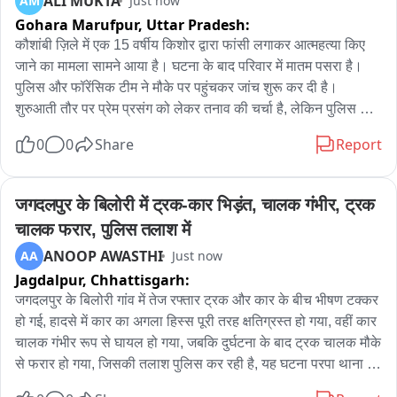
ALI MUKTA
AM
Just now
Gohara Marufpur,
Uttar Pradesh:
कौशांबी ज़िले में एक 15 वर्षीय किशोर द्वारा फांसी लगाकर आत्महत्या किए 
जाने का मामला सामने आया है। घटना के बाद परिवार में मातम पसरा है। 
पुलिस और फॉरेंसिक टीम ने मौके पर पहुंचकर जांच शुरू कर दी है। 
शुरुआती तौर पर प्रेम प्रसंग को लेकर तनाव की चर्चा है, लेकिन पुलिस सभी 
पहलुओं की जांच कर रही है।

0
0
Share
Report
कोखराज थाना क्षेत्र के नवादिया गांव में गुरुवार की शाम करीब 7 बजे 15 
वर्षीय मोनू पुत्र शीतल सिंहरौर ने घर के कमरे में फांसी लगाकर आत्महत्या 
जगदलपुर के बिलोरी में ट्रक-कार भिड़ंत, चालक गंभीर, ट्रक 
कर ली। काफी देर तक कमरे का दरवाजा नहीं खुलनेपर परिजनों ने देखा तो 
चालक फरार, पुलिस तलाश में
किशोर फंदे से लटका मिला। घटना की सूचना मिलते ही भरवारी चौकी 
ANOOP AWASTHI
AA
Just now
पुलिस और फॉरेंसिक टीम मौके पर पहुंची और साक्ष्य जुटाए।

Jagdalpur,
Chhattisgarh:
परिजनों के अनुसार किशोर पिछले कुछ दिनों से मानसिक तनाव में था। 
जगदलपुर के बिलोरी गांव में तेज रफ्तार ट्रक और कार के बीच भीषण टक्कर 
परिवार ने उससे कई बार वजह जानने की कोशिश की, लेकिन उसने कुछ नहीं 
हो गई, हादसे में कार का अगला हिस्स पूरी तरह क्षतिग्रस्त हो गया, वहीं कार 
बताया। पुलिस ने शव को कब्जे में लेकर पंचनामा भरने के बाद पोस्टमार्टम के 
चालक गंभीर रूप से घायल हो गया, जबकि दुर्घटना के बाद ट्रक चालक मौके 
लिए भेज दिया है।

से फरार हो गया, जिसकी तलाश पुलिस कर रही है, यह घटना परपा थाना 
क्षेत्र के बिलोरी गांव में हुई।