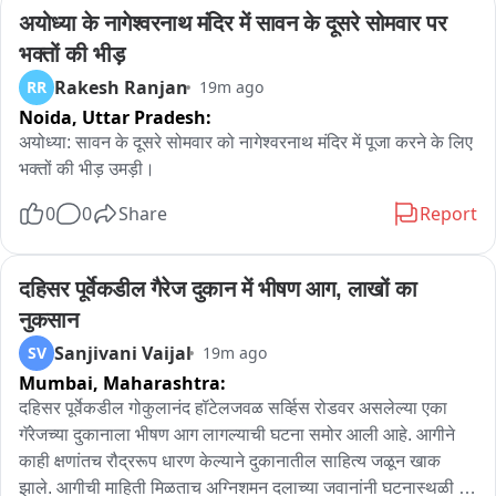
अयोध्या के नागेश्वरनाथ मंदिर में सावन के दूसरे सोमवार पर 
भक्तों की भीड़
Rakesh Ranjan
RR
19m ago
Noida,
Uttar Pradesh:
अयोध्या: सावन के दूसरे सोमवार को नागेश्वरनाथ मंदिर में पूजा करने के लिए 
भक्तों की भीड़ उमड़ी।
0
0
Share
Report
दहिसर पूर्वेकडील गैरेज दुकान में भीषण आग, लाखों का 
नुकसान
Sanjivani Vaijal
SV
19m ago
Mumbai,
Maharashtra:
दहिसर पूर्वेकडील गोकुलानंद हॉटेलजवळ सर्व्हिस रोडवर असलेल्या एका 
गॅरेजच्या दुकानाला भीषण आग लागल्याची घटना समोर आली आहे. आगीने 
काही क्षणांतच रौद्ररूप धारण केल्याने दुकानातील साहित्य जळून खाक 
झाले. आगीची माहिती मिळताच अग्निशमन दलाच्या जवानांनी घटनास्थळी 