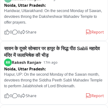
Noida,
Uttar Pradesh:
Haridwar, Uttarakhand: On the second Monday of Sawan, 
devotees throng the Daksheshwar Mahadev Temple to 
offer prayers.
0
0
Share
Report
सावन के दूसरे सोमवार पर हापुर के सिद्ध पीठ Sabli महादेव 
मंदिर में जलाभिषेक की भीड़
Rakesh Ranjan
RR
17m ago
Noida,
Uttar Pradesh:
Hapur, UP: On the second Monday of the Sawan month, 
devotees throng the Siddha Peeth Sabli Mahadev Temple 
to perform Jalabhishek of Lord Bholenath.
0
0
Share
Report