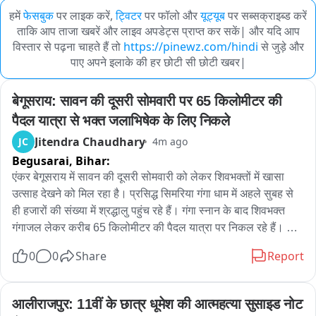
हमें
फेसबुक
पर लाइक करें,
ट्विटर
पर फॉलो और
यूट्यूब
पर सब्सक्राइब्ड करें
ताकि आप ताजा खबरें और लाइव अपडेट्स प्राप्त कर सकें| और यदि आप
विस्तार से पढ़ना चाहते हैं तो
https://pinewz.com/hindi
से जुड़े और
पाए अपने इलाके की हर छोटी सी छोटी खबर|
बेगूसराय: सावन की दूसरी सोमवारी पर 65 किलोमीटर की 
पैदल यात्रा से भक्त जलाभिषेक के लिए निकले
Jitendra Chaudhary
JC
4m ago
Begusarai,
Bihar:
एंकर बेगूसराय में सावन की दूसरी सोमवारी को लेकर शिवभक्तों में खासा 
उत्साह देखने को मिल रहा है। प्रसिद्ध सिमरिया गंगा धाम में अहले सुबह से 
ही हजारों की संख्या में श्रद्धालु पहुंच रहे हैं। गंगा स्नान के बाद शिवभक्त 
गंगाजल लेकर करीब 65 किलोमीटर की पैदल यात्रा पर निकल रहे हैं। 
श्रद्धालुओं का लक्ष्य गढ़पुरा स्थित प्रसिद्ध हरिगिरि धाम पहुंचकर बाबा 
0
0
Share
Report
भोलेनाथ का जलाभिषेक करना है।सिमरिया गंगा धाम में सावन की दूसरी 
सोमवारी पर आस्था का सैलाब उमड़ पड़ा है। दूर-दराज से पहुंचे हजारों 
शिवभक्तों ने गंगा में स्नान कर पूजा-अर्चना की और गंगाजल लेकर पैदल 
आलीराजपुर: 11वीं के छात्र धूमेश की आत्महत्या सुसाइड नोट 
यात्रा शुरू की।शिवभक्त करीब 65 किलोमीटर की दूरी तय कर गढ़पुरा 