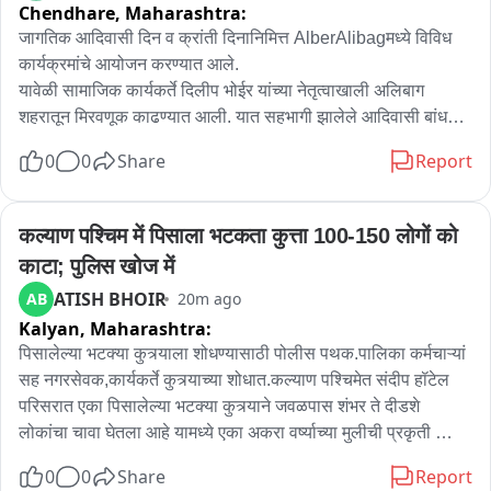
Chendhare,
Maharashtra:
जागतिक आदिवासी दिन व क्रांती दिनानिमित्त AlberAlibagमध्ये विविध 
कार्यक्रमांचे आयोजन करण्यात आले.

यावेळी सामाजिक कार्यकर्ते दिलीप भोईर यांच्या नेतृत्वाखाली अलिबाग 
शहरातून मिरवणूक काढण्यात आली. यात सहभागी झालेले आदिवासी बांधव 
पारंपारिक वाद्यांवर नृत्य करीत होते. काहींनी पारंपारिक वेशभूषा केली होती. 
0
0
Share
Report
माळी समाज हॉलमध्ये या सोहळ्याची सांगता झाली.

आदिवासी समाजाच्या हक्क, संस्कृती आणि सामाजिक प्रश्नांवर यावेळी 
मार्गदर्शन करण्यात आले.
कल्याण पश्चिम में पिसाला भटकता कुत्ता 100-150 लोगों को 
काटा; पुलिस खोज में
ATISH BHOIR
AB
20m ago
Kalyan,
Maharashtra:
पिसालेल्या भटक्या कुत्र्याला शोधण्यासाठी पोलीस पथक.पालिका कर्मचाऱ्यां 
सह नगरसेवक,कार्यकर्ते कुत्र्याच्या शोधात.कल्याण पश्चिमेत संदीप हॉटेल 
परिसरात एका पिसालेल्या भटक्या कुत्र्याने जवळपास शंभर ते दीडशे 
लोकांचा चावा घेतला आहे यामध्ये एका अकरा वर्ष्याच्या मुलीची प्रकृती 
चिंताजनक आहे. पिसालेल्या पांढऱ्या रंगाच्या भटक्या कुत्र्याच्या शोध 
0
0
Share
Report
घेण्यासाठी नगरसेवक व कार्यकर्ते पालिका कर्मचारी व कल्याणच्या खडकपाडा 