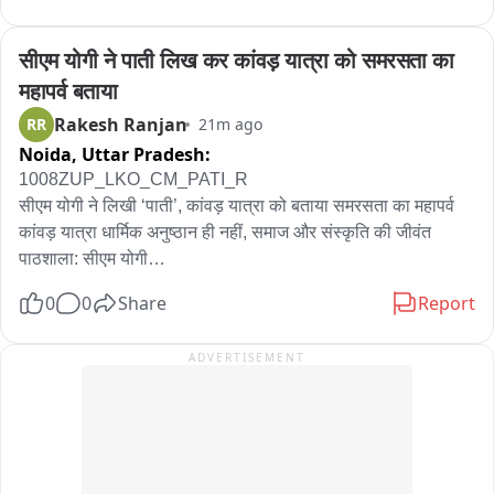
आणि महात्मा फुले पोलीस स्टेशन चे पोलीस पथक भटक्या कुत्र्याला 
शोधण्यासाठी परिसरात फिरत आहे. हा कुत्रा कोणाला दिसला तर आम्हाला 
सीएम योगी ने पाती लिख कर कांवड़ यात्रा को समरसता का 
संपर्क साधा असे आवाहन करत नागरिकांना करत आहे त्यामुळे या परिसरात 
महापर्व बताया
नागरिकांन मध्ये भीतीचे पसरले आहे.
Rakesh Ranjan
RR
21m ago
Noida,
Uttar Pradesh:
1008ZUP_LKO_CM_PATI_R

सीएम योगी ने लिखी ‘पाती’, कांवड़ यात्रा को बताया समरसता का महापर्व

कांवड़ यात्रा धार्मिक अनुष्ठान ही नहीं, समाज और संस्कृति की जीवंत 
पाठशाला: सीएम योगी

0
0
Share
Report
कांवड़ यात्रा करोड़ों श्रद्धालुओं को शिवभक्ति के सूत्र में जोड़ती है: योगी

ADVERTISEMENT
भगवा वस्त्र, कंधे पर कांवड़ और हृदय में भोलेनाथ की भक्ति—एक है हर 
कांवड़िए की पहचान

पैदल चलते कदम अलग हो सकते है, लेकिन सभी का लक्ष्य सिर्फ महादेव का 
जलाभिषेक ही है: सीएम
