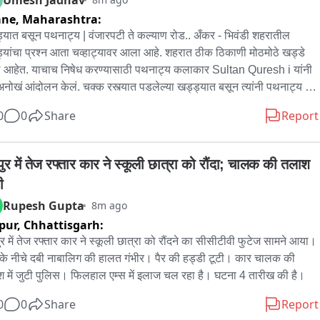
ane,
Maharashtra:
्यात बसून पथनाट्य | वंजारपटी ते कल्याण रोड.. अँकर - भिवंडी शहरातील 
्यांचा प्रश्न आता चव्हाट्यावर आला आहे. शहरात ठीक ठिकाणी मोठमोठे खड्डे 
 आहेत. याचाच निषेध करण्यासाठी पथनाट्य कलाकार Sultan Quresh i यांनी 
नोखं आंदोलन केलं. चक्क रस्त्यात पडलेल्या खड्ड्यात बसून त्यांनी पथनाट्य 
 केलं. आणि हा व्हिडिओ सध्या भिवंडीत मोठ्या प्रमाणात व्हायरल होतोय. हे दृश्य 
0
0
Share
Report
भिवंडीतील वंजारपटी नाका ते कल्याण रोड दरम्यानच्या रस्त्याचे. इथे मोठमोठे 
े पडले आहेत. याच एका खड्ड्यात बसून पथनाट्य कलाकार सुलतान कुरेशी यांनी 
ासनाला जाग आणण्याचा प्रयत्न केला. त्यांच्या या अनोख्या पथनाट्याचा व्हिडिओ 
ुर में तेज रफ्तार कार ने स्कूली छात्रा को रौंदा; चालक की तलाश 
 मीडियावर व्हायरल झाला असून शहरात त्याची मोठ्या प्रमाणात चर्चा आहे। 
ी
डी शहरातील अनेक भागांमध्ये रस्त्यांची अवस्था अत्यंत बिकट आहे. ठिकठिकाणी 
Rupesh Gupta
8m ago
ल्या खड्ड्यांमुळे नागरिकांना रोज जीव मुठीत धरून प्रवास करावा लागतोय. 
pur,
Chhattisgarh:
त होत आहेत, वाहतूक कोंडी होते, पण प्रशासन मात्र दुर्लक्ष करत असल्याचा 
 आहे. सुलतान कुरेशी यांच्या या पथनाट्याने प्रशासनाचं लक्ष वेधून घेतलं आहे 
ुर में तेज रफ्तार कार ने स्कूली छात्रा को रौंदने का सीसीटीवी फुटेज सामने आया। 
हा प्रश्नच आहे. कारण नागरिकांचा एकच सवाल आहे - पालिका प्रशासन हे खड्डे 
के नीचे दबी नाबालिग की हालत गंभीर। पैर की हड्डी टूटी। कार चालक की 
बुजवणार? आणखी एखादा अपघात होण्याची वाट बघताय का? तातडीने खड्डे 
 में जुटी पुलिस। फिलहाल एम्स में इलाज चल रहा है। घटना 4 तारीख की है।
ून खड्डेमुक्त भिवंडी करावी अशी मागणी आता जोर धरू लागली आहे. रस्ते दुरुस्त 
0
0
Share
Report
यासाठी आंदोलन करावं लागतंय. आणि तेही खड्ड्यात बसून... हीच भिवंडीच्या 