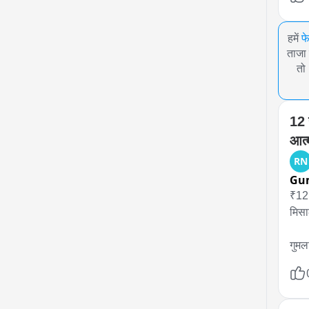
हमें
फ
ताजा 
तो
12 
आत्
RN
Gu
₹12 
मिसा
गुमल
बोली
गुमल