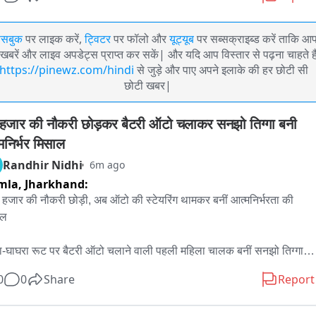
ेसबुक
पर लाइक करें,
ट्विटर
पर फॉलो और
यूट्यूब
पर सब्सक्राइब्ड करें ताकि आ
खबरें और लाइव अपडेट्स प्राप्त कर सकें| और यदि आप विस्तार से पढ़ना चाहते है
https://pinewz.com/hindi
से जुड़े और पाए अपने इलाके की हर छोटी सी
छोटी खबर|
हजार की नौकरी छोड़कर बैटरी ऑटो चलाकर सनझो तिग्गा बनी 
मनिर्भर मिसाल
Randhir Nidhi
6m ago
mla,
Jharkhand:
हजार की नौकरी छोड़ी, अब ऑटो की स्टेयरिंग थामकर बनीं आत्मनिर्भरता की 
ल

ा-घाघरा रूट पर बैटरी ऑटो चलाने वाली पहली महिला चालक बनीं सनझो तिग्गा, 
ं— बच्चों के उज्ज्वल भविष्य के लिए लिया बड़ा फैसला

0
0
Share
Report
ा - घाघरा थाना क्षेत्र के ईटकिरी गांव की रहने वाली सनझो तिग्गा ने हिम्मत, मेहनत 