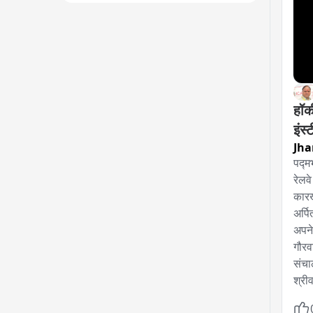
हॉकी
इंस्
Jha
पद्म
रेलव
कारख
अर्पि
अपने
गौरव
संचा
श्री