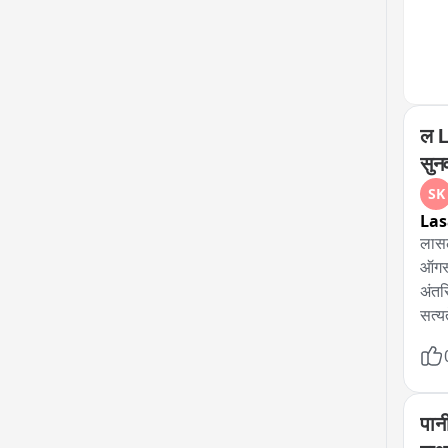
ल L
सुन
SK
Las
लासल
ऑगस्
अंतर
सत्य
पुढी
निर्ण
पान