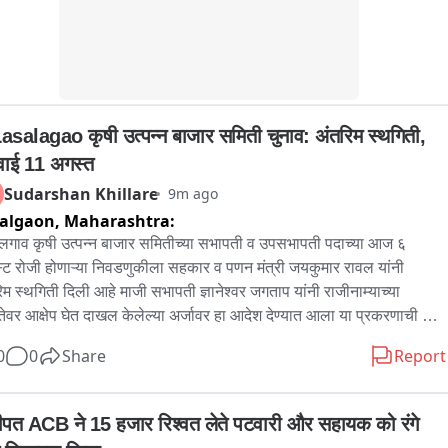
asalagao कृषी उत्पन्न बाजार समिती चुनाव: अंतरिम स्थगिती, 
वाई 11 अगस्त
Sudarshan Khillare
9m ago
algaon,
Maharashtra:
गाव कृषी उत्पन्न बाजार समितीच्या सभापती व उपसभापती पदाच्या आज ६ 
ट रोजी होणाऱ्या निवडणुकीला सहकार व पणन मंत्री जयकुमार रावल यांनी 
िम स्थगिती दिली आहे माजी सभापती ज्ञानेश्वर जगताप यांनी राजीनाम्याच्या 
तेवर आक्षेप घेत दाखल केलेल्या अर्जावर हा आदेश देण्यात आला या प्रकरणाची 
ल सुनावणी ११ ऑगस्ट रोजी होणार असून त्यानंतरच निवड प्रक्रियेबाबत पुढील 
0
0
Share
Report
य स्पष्ट होणार आहे
ीपत ACB ने 15 हजार रिश्वत लेते पटवारी और सहायक को रंगे 