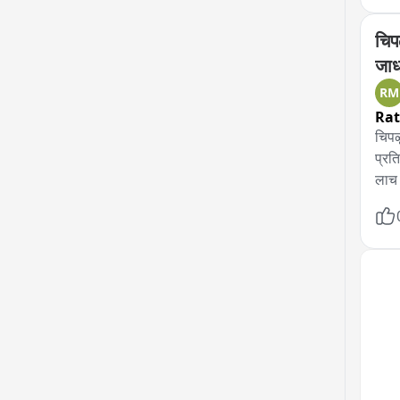
प्रश
चिप
जाध
RM
Rat
चिपळ
प्रत
लाच म