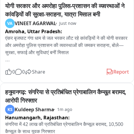
आग फैलने से रोकने के लिए सुरक्षा के लिहाज से तुरंत प्रभावित लाइन की 
योगी सरकार और अमरोहा पुलिस-प्रशासन की व्यवस्थाओं ने 
बिजली काटी गई।

कांवड़ियों की सुरक्षा-सराहना, यात्रा मिसाल बनी
VINEET AGARWAL
VA
Just now
15-20 मिनट गुल रही वार्ड की बिजली,इलेक्ट्रिकल टीम ने तत्काल केबल 
Amroha,
Uttar Pradesh:
मरम्मत का काम संभाला।

एंकर बृजघाट गंगा धाम से जल भरकर लौट रहे कांवड़ियों ने की योगी सरकार 
महज 20 मिनट के भीतर बिजली आपूर्ति पूरी तरह बहाल कर स्थिति पर पाया 
और अमरोहा पुलिस प्रशासन की व्यवस्थाओं की जमकर सराहना, बोले— 
गया काबू।
सुरक्षा, सफाई और सुविधाएं बनीं मिसाल

बृजघाट गंगा धाम से पवित्र गंगाजल भरकर अपने-अपने गंतव्य की ओर रवाना 
0
0
Share
Report
हो रहे कांवड़ियों ने उत्तर प्रदेश की योगी आदित्यनाथ सरकार और अमरोहा 
पुलिस-प्रशासन की व्यवस्थाओं की खुलकर सराहना की। कांवड़ियों ने कहा 
कि पूरी यात्रा के दौरान सुरक्षा, साफ-सफाई, पेयजल, विश्राम और प्रकाश 
हनुमानगढ़: संगरिया से प्रतिबंधित प्रेगाबालिन कैप्सूल बरामद, 
व्यवस्था के बेहतरीन इंतजाम किए गए हैं, जिससे यात्रा बेहद सुगम और 
आरोपी गिरफ्तार
सुरक्षित हो गई है। कांवड़ियों ने विशेष रूप से अमरोहा के पुलिस अधीक्षक 
Kuldeep Sharma
KS
1m ago
लखन सिंह यादव की पहल की प्रशंसा करते हुए कहा कि श्रद्धालुओं की 
Hanumangarh,
Rajasthan:
सुरक्षा के लिए निशुल्क हेलमेट वितरण सराहनीय कदम है। उन्होंने बताया कि 
जगह-जगह तैनात पुलिसकर्मी कांवड़ियों को रोककर यातायात नियमों का 
संगरिया में 42 लाख की प्रतिबंधित प्रेगाबालिन कैप्सूल बरामद, 10,500 
पालन करने के लिए जागरूक कर रहे हैं और पूरी यात्रा के दौरान सहयोग भी 
कैप्सूल के साथ युवक गिरफ्तार
