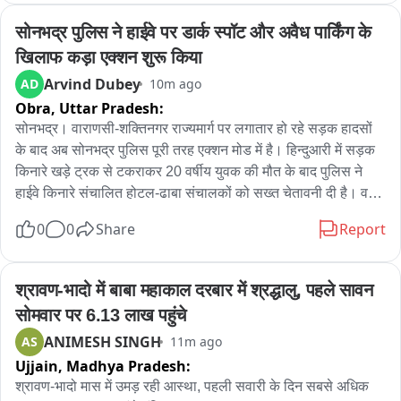
फैलाने वाले सांड को पिट-पीट कर मार डाला. गांव के अन्य छुट्ता पशुओं की 
सोनभद्र पुलिस ने हाईवे पर डार्क स्पॉट और अवैध पार्किंग के 
समस्या को लेकर लोग नाराज हैं.
खिलाफ कड़ा एक्शन शुरू किया
Arvind Dubey
AD
10m ago
Obra,
Uttar Pradesh:
सोनभद्र। वाराणसी-शक्तिनगर राज्यमार्ग पर लगातार हो रहे सड़क हादसों 
के बाद अब सोनभद्र पुलिस पूरी तरह एक्शन मोड में है। हिन्दुआरी में सड़क 
किनारे खड़े ट्रक से टकराकर 20 वर्षीय युवक की मौत के बाद पुलिस ने 
हाईवे किनारे संचालित होटल-ढाबा संचालकों को सख्त चेतावनी दी है। वहीं 
पुलिस अधीक्षक अभिषेक वर्मा ने जनपद की यातायात व्यवस्था की 
0
0
Share
Report
उच्चस्तरीय समीक्षा कर डार्क स्पॉट, अवैध पार्किंग, डग्गामार वाहनों, 
ओवरलोडिंग, अवैध हूटर-साइलेंसर और कांवड़ यात्रा की ट्रैफिक व्यवस्था 
को लेकर कड़े निर्देश दिए हैं।

श्रावण-भादो में बाबा महाकाल दरबार में श्रद्धालु, पहले सावन 
सोमवार पर 6.13 लाख पहुंचे
 लगातार हो रहे सड़क हादसों को देखते हुए सोनभद्र पुलिस अब दुर्घटनाओं 
ANIMESH SINGH
AS
11m ago
की जड़ तक पहुंचकर कार्रवाई में जुट गई है। पुलिस अधीक्षक अभिषेक वर्मा 
Ujjain,
Madhya Pradesh:
के निर्देश पर जहां पुलिस लाइन चुर्क में यातायात व्यवस्था को लेकर 
उच्चस्तरीय समीक्षा बैठक आयोजित की गई, वहीं रॉबर्ट्सगंज से सुकृत तक 
श्रावण-भादो मास में उमड़ रही आस्था, पहली सवारी के दिन सबसे अधिक 