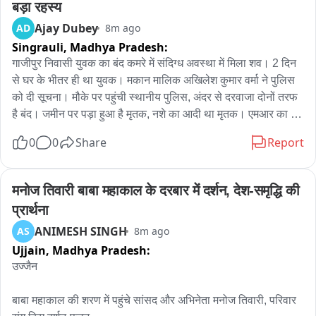
बड़ा रहस्य
Ajay Dubey
AD
8m ago
Singrauli,
Madhya Pradesh:
गाजीपुर निवासी युवक का बंद कमरे में संदिग्ध अवस्था में मिला शव। 2 दिन 
से घर के भीतर ही था युवक। मकान मालिक अखिलेश कुमार वर्मा ने पुलिस 
को दी सूचना। मौके पर पहुंची स्थानीय पुलिस, अंदर से दरवाजा दोनों तरफ 
है बंद। जमीन पर पड़ा हुआ है मृतक, नशे का आदी था मृतक। एमआर का 
काम करता था मृतक, संतोष राय सनी मृतक का बताया जा रहा है नाम। 
0
0
Share
Report
पिछले एक साल से किराये का मकान लेकर रहता था मृतक। नवागनर थाना 
क्षेत्र का मामला।
मनोज तिवारी बाबा महाकाल के दरबार में दर्शन, देश-समृद्धि की 
प्रार्थना
ANIMESH SINGH
AS
8m ago
Ujjain,
Madhya Pradesh:
उज्जैन 

बाबा महाकाल की शरण में पहुंचे सांसद और अभिनेता मनोज तिवारी, परिवार 