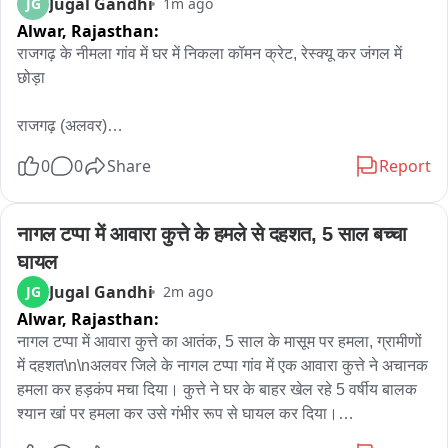
Jugal Gandhi
JG
1m ago
Alwar,
Rajasthan:
राजगढ़ के नीमला गांव में घर में निकला कॉमन क्रेट, रेस्क्यू कर जंगल में 
छोड़ा

राजगढ़ (अलवर)

0
0
Share
Report
राजगढ़ के समीपवर्ती ग्राम नीमला में शुक्रवार सुबह एक मकान में रखे ईंधन 
के बीच जहरीला कॉमन क्रेट सांप दिखाई देने से परिवार में हड़कंप मच गया। 
घबराए परिजनों ने तुरंत सर्प रेस्क्यू टीम को सूचना दी。

नागल टप्पा में आवारा कुत्ते के हमले से दहशत, 5 साल बच्चा 
घायल
सूचना मिलते ही रेस्क्यू टीम के सदस्य सोनू मौके पर पहुंचे और करीब चार 
Jugal Gandhi
JG
2m ago
फुट लंबे इस खतरनाक सांप को सावधानीपूर्वक पकड़कर सुरक्षित रेस्क्यू 
Alwar,
Rajasthan:
किया। बाद में सांप को जंगल में छोड़ दिया गया।

नागल टप्पा में आवारा कुत्ते का आतंक, 5 साल के मासूम पर हमला, ग्रामीणों 
रेस्क्यू टीम के सोनू ने बताया कि कॉमन क्रेट भारत के सबसे विषैले सांपों में 
में दहशत\n\nअलवर जिले के नागल टप्पा गांव में एक आवारा कुत्ते ने अचानक 
शामिल है और इसे “साइलेंट किलर” भी कहा जाता है, क्योंकि यह अक्सर रात 
हमला कर हड़कंप मचा दिया। कुत्ते ने घर के बाहर खेल रहे 5 वर्षीय बालक 
में सो रहे व्यक्ति को काटता है।

श्यान खां पर हमला कर उसे गंभीर रूप से घायल कर दिया।
\n\nप्रत्यक्षदर्शियों के अनुसार, कुत्ते ने बच्चे की जांघ को अपने जबड़ों में 