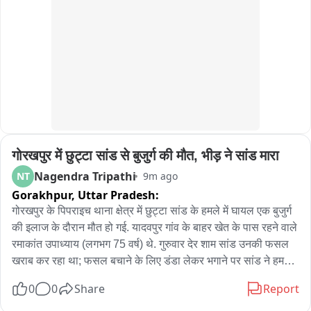
व्यक्त की।

बाइट:-सांसद और अभिनेता मनोज तिवारी
गोरखपुर में छुट्टा सांड से बुजुर्ग की मौत, भीड़ ने सांड मारा
Nagendra Tripathi
NT
9m ago
Gorakhpur,
Uttar Pradesh:
गोरखपुर के पिपराइच थाना क्षेत्र में छुट्टा सांड के हमले में घायल एक बुजुर्ग 
की इलाज के दौरान मौत हो गई. यादवपुर गांव के बाहर खेत के पास रहने वाले 
रमाकांत उपाध्याय (लगभग 75 वर्ष) थे. गुरुवार देर शाम सांड उनकी फसल 
खराब कर रहा था; फसल बचाने के लिए डंडा लेकर भगाने पर सांड ने हमला 
कर दिया और दीवार में दबा दिया. प्राथमिक उपचार के बाद उन्हें मेडिकल 
0
0
Share
Report
कॉलेज रेफर किया गया, जहां शुक्रवार सुबह उनकी मौत हो गई. पुलिस शव 
पोस्टमार्टम के लिए भेज दी है. घटना से आहत लोगों ने पूरे इलाके में दहशत 