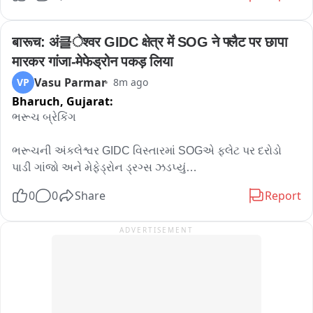
हमला करने के आरोपियों के परिजन थाने में पेश करने के लिए कहा गया है。
गाँव की है... सहसपुर विधानसभा के इस गांव तक पहुंचने वाला एकमात्र 
रास्ता आपदा की भेंट चढ़ चुका है... हर साल मानसून के सीजन में ये रास्ता 
बारूच: अं클ेश्वर GIDC क्षेत्र में SOG ने फ्लैट पर छापा 
पूरी तरीके से बंद हो जाता है... गांव में दाखिल होने वाले इस एकमात्र रास्ते 
मारकर गांजा‑मेफेड्रोन पकड़ लिया
पर पानी के सैलाब ने मौत की खाई बना दी... लंबे समय से इस परेशानी को 
Vasu Parmar
VP
8m ago
झेल रहे गांव के अधिकतर लोग आज गाँव से विस्थापित हो चुके हैं... बीते साल 
Bharuch,
Gujarat:
भारी बारिश के दौरान यहां एक बड़ी घटना घटी... पहाड़ के ऊपर भारी मात्रा 
में इकट्ठा हुए मलवे और पानी ने अचानक तेज बारिश के साथ इस घाटी में 
ભરૂચ બ્રેકિંગ

तबाही मचाई.. पहाड़ का एक बड़ा हिस्सा घाटी में खिसक गया... जिसके चलते 
पानी के सैलाब ने यहाँ कई किलोमीटर तक ये गहरी और भयानक खाई बना 
ભરૂચની અંકલેશ્વર GIDC વિસ્તારમાં SOGએ ફ્લેટ પર દરોડો 
दी... इस खाई को पार करना ग्रामीणों के लिए मौत की खाई को पार करने 
પાડી ગાંજો અને મેફેડ્રોન ડ્રગ્સ ઝડપ્યું

जैसा है... जी मीडिया ने बीते साल भी इस खबर को प्रमुखता से उठाया तो पूर्व 
0
0
Share
Report
जिलाधिकारी देहरादून सविन बंसल के नेतृत्व में पूरा प्रशासनिक अमला और 
મુખ્ય આરોપી મોહિતકુમાર પાલ ઝડપાયો, બે आरोपી मિથિલેશ 
स्थानीय विधायक सहदेव सिंह पुंडीर गांव पहुंच गए... ग्रामीणों के साथ बैठक 
અને દિપ્તેશ પટેલ વોન્ટેડ જાહેર

ADVERTISEMENT
कर उनकी परेशानियों को जाना गया... प्रशासन ने ग्रामीणों को आश्वस्त 
किया कि बहुत जल्द ग्रामीणों को राहत मिलेगी... प्रशासन ने ग्रामीणों को 
ફ્લેટમાંથી 1.045 કીલોગાંજુ અને 12.01 ગ્રામ મેફેડ્રોન સહિત 
आश्वस्त किया था कि मौत की खाई जैसी इस घाटी में झूले पुल का निर्माण 
કુલ ₹93,280નો મુદ્દામાલ જપ્ત

होगा , गांव में मोबाइल नेटवर्क नहीं आते तो एक मोबाइल टावर भी लगाया 
जाएगा, खाले के दोनों तरफ एप्रोच रोड को भी बनाया जाएगा ताकि इमरजेंसी 
આરોપી ડ્રગ્સ વેચાણ માટે જથ્થો ફ્લેટમાં સંતાડી રાખ્યો હોવાનો 