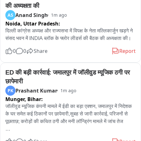
की अध्यक्षता की
स्कूल का वीडियो सोशल मीडिया पर वायरल

Anand Singh
AS
1m ago
Noida,
Uttar Pradesh:
बच्चों की सुरक्षा पर उठे सवाल

दिल्ली कांग्रेस अध्यक्ष और राज्यसभा में विपक्ष के नेता मल्लिकार्जुन खड़गे ने 
वीडियो में क्लासरूम के अंदर बेंचों पर बिखरा मलबा साफ दिखाई दिया

संसद भवन में INDIA ब्लॉक के फ्लोर लीडर्स की बैठक की अध्यक्षता की।
0
0
Share
Report
स्थानीय लोगों ने भवन की हालत को बताया बेहद खतरनाक

शिक्षा विभाग के अधिकारियों ने वीडियो पुराना बताया

ED की बड़ी कार्रवाई: जमालपुर में जॉलीवुड म्यूजिक ठगी पर 
छापेमारी
बच्चों को दूसरे भवन में शिफ्ट करने की बात भी सामने आई

Prashant Kumar
PK
1m ago
Munger,
Bihar:
प्राचार्य की रिपोर्ट पर स्कूल भवन की मरम्मत का काम शुरू

जॉलीवुड म्यूजिक कंपनी मामले में ईडी का बड़ा एक्शन, जमालपुर में निदेशक 
जल्द दीवारों और छत की मरम्मत कर भवन को सुरक्षित बनाने का दावा
के घर समेत कई ठिकानों पर छापेमारी,सुबह से जारी कार्रवाई, परिजनों से 
पूछताछ; करोड़ों की कथित ठगी और मनी लॉन्ड्रिंग मामले में जांच तेज

मुंगेर के जमालपुर में जॉलीवुड म्यूजिक इंडस्ट्रीज प्राइवेट लिमिटेड से जुड़े 