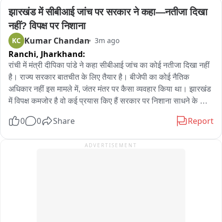
लेकिन उससे पहले ही फरार हुए बदमाश,

झारखंड में सीबीआई जांच पर सरकार ने कहा—नतीजा दिखा 
प्रिया सिंह ने दी जवाहर नगर थाने में शिकायत,

नहीं? विपक्ष पर निशाना
मामले की जाँच कर रही पुलिस
Kumar Chandan
KC
3m ago
Ranchi,
Jharkhand:
रांची में मंत्री दीपिका पांडे ने कहा सीबीआई जांच का कोई नतीजा दिखा नहीं 
है। राज्य सरकार बातचीत के लिए तैयार है। बीजेपी का कोई नैतिक 
अधिकार नहीं इस मामले में, जंतर मंतर पर कैसा व्यवहार किया था। झारखंड 
में विपक्ष कमजोर है वो कई प्रयास किए हैं सरकार पर निशाना साधने के लिए, 
वो छात्रों में संभावना ढूंढ रहे हैं। परीक्षा में गड़बड़ी हुई, जांच हो रही है। जांच 
0
0
Share
Report
में जो बातें आयेगी उसके अनुसार कार्रवाई होगी।

ADVERTISEMENT
दीपिका पाण्डेय, मंत्री

इरफान अंसारी ने कहा आज मानसून सत्र का पहला दिन है... यूथ की जो 
मांग है उसको लेकर सरकार गंभीर है। सीएम ने साफ कहा हम युवाओं से बात 
कर उनकी समस्या सुनेंगे और जो बेहतर होगा करेगें। मंत्री गण वार्ता करेगें 
और फिर मामले को शांत करेंगे। धरना में युवा कम हैं और दिल्ली से भारी 
संख्या ने आए हुए लोग हैं। झारखंड में कोई पेपर लीक नहीं हुआ है, त्रुटियां 