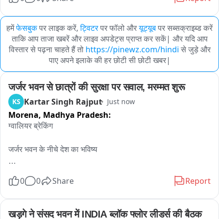
हमें
फेसबुक
पर लाइक करें,
ट्विटर
पर फॉलो और
यूट्यूब
पर सब्सक्राइब्ड करें
ताकि आप ताजा खबरें और लाइव अपडेट्स प्राप्त कर सकें| और यदि आप
विस्तार से पढ़ना चाहते हैं तो
https://pinewz.com/hindi
से जुड़े और
पाए अपने इलाके की हर छोटी सी छोटी खबर|
जर्जर भवन से छात्रों की सुरक्षा पर सवाल, मरम्मत शुरू
Kartar Singh Rajput
KS
Just now
Morena,
Madhya Pradesh:
ग्वालियर ब्रेकिंग

जर्जर भवन के नीचे देश का भविष्य

मुरार ब्लॉक के चक केशवपुर हाईस्कूल का जर्जर भवन बना छात्रों के लिए 
0
0
Share
Report
खतरा

पढ़ाई के दौरान छत और दीवारों से लगातार गिर रहा प्लास्टर कंक्रीट

खड़गे ने संसद भवन में INDIA ब्लॉक फ्लोर लीडर्स की बैठक 