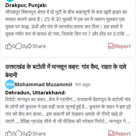
Zirakpur,
Punjab:
जीरकपुर बिशनपुरा क्षेत्र में दो गुटों के बीच कहासुनी के बाद खूनी झड़प का 
मामला सामने आया है। 25 से 30 युवकों ने एक घर में जबरन घुसकर एक 
युवक पर चाकू, डंडों और पंच से जानलेवा हमला कर दिया। इस हमले में 
युवक गंभीर रूप से घायल हो गया, जिसके सिर पर 7 और होंठ पर 3 टांके 
लगे हैं। घटना का एक वीडियो भी सोशल मीडिया पर वायरल हो रहा है, 
0
0
Share
Report
जिसमें युवक पर घर में घुसकर मारपीट की जा रही है। घायल युवक इरफान 
ने बताया कि मंगलवार को वह अपने चाचा अनवर के साथ गाजीपुर रोड स्थित 
सुखना चौक के पास बैठा हुआ था। इसी दौरान कुछ युवक वहां पहुंचे और 
उत्तराखंड के बटोली में मानसून कहर: गांव कैद, राहत के दावे 
उसके चाचा के साथ बदसलूकी करने लगे। विरोध करने पर आरोपियों ने 
बेमानी
दोनों के साथ मारपीट की। इसके बाद दोनों घर लौट आए और चाचा 
Mohammad Muzammil
MM
5m ago
शिकायत देने थाने चले गए। इरफान का आरोप है कि कुछ ही देर बाद करीब 
Dehradun,
Uttarakhand:
25 से 30 युवक उसके घर में घुस आए और जानलेवा हमला कर दिया। शोर 
सुनकर आसपास के लोग इकट्ठा हुए तो हमलावर मौके से फरार हो गए। एक 
रिपोर्ट: मानसून का कहर...कैद में ग्रामीण... राजधानी देहरादून के बटोली गांव 
घायल सेक्टर-32 अस्पताल रेफर, आरोपी फरार। पुलिस ने बताया कि 
के लोगों को कुदरत ने एक बड़ी सजा सुनाई हुई है... कुदरत के कहर ने इस पूरे 
बिशनपुरा में दो पक्षों के विवाद के सूचना मिलने पर पुलिस टीम घायल के 
गांव को कैद कर डाला... इस कहानी को देखकर आपके भी रोंगटे खड़े हो 
बयान लेने अस्पताल गई थी। डॉक्टरों ने एक पक्ष के गंभीर घायल को 
जाएंगे ... देखिए ग्राउंड जीरो से जी मीडिया की स्पेशल रिपोर्ट... मानसून ने 
सेक्टर-32 सरकारी अस्पताल, चंडीगढ़ रेफर कर दिया है, जबकि दूसरे पक्ष 
पहाड़ी राज्य उत्तराखंड में तबाही मचानी शुरू कर दी है... तस्वीरे राजधानी 
0
0
Share
Report
के घायल को प्राथमिक इलाज के बाद छुट्टी दे दी गई। पुलिस के मुताबिक, 
देहरादून से महज 30 किलोमीटर दूर बसे एक छोटे से खूबसूरत गाँव बटोली 