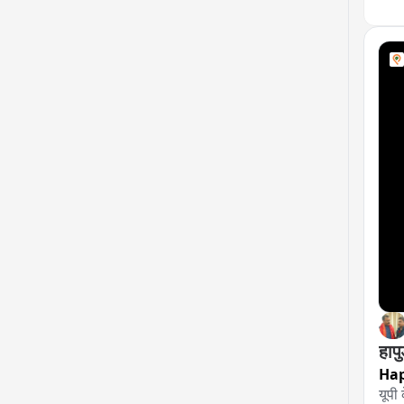
हाप
Ha
यूपी