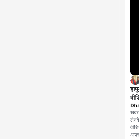
मेरठ,
35 मु
भी ख
पुलि
हापु
वीड
Dh
खबर य
लेनद
वीडि
आपस 