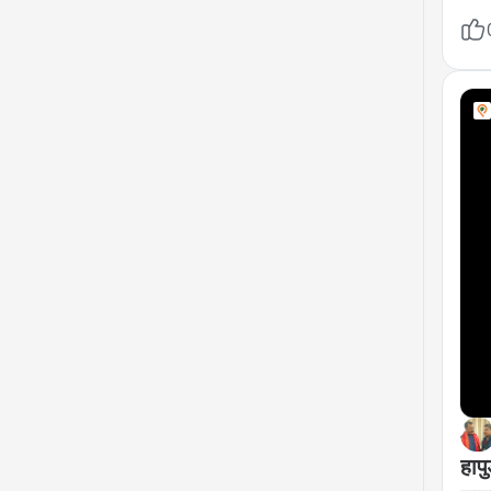
दोनो
पथरा
रहा 
कार्
हाप