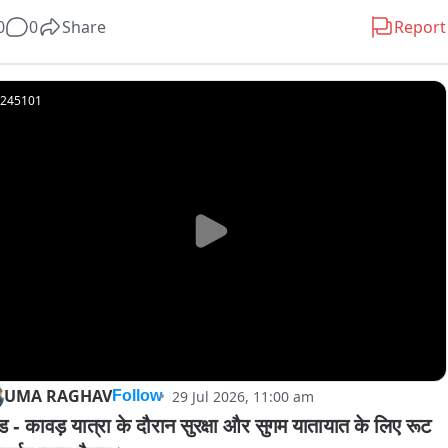
ं पक्ष के लोग आमने-सामने आ गए और दोनों पक्ष के लोगों ने एक दूसरे पर जमकर 
0
0
Share
Report
व किया साथ ही एक युवक वीडियो में खुलेआम फायरिंग करता हुआ भी नजर आ 
है। वही कपूरपुर पुलिस का कहना है कि मुकदमा दर्ज कर आरोपियों पर कड़ी 
रवाई की जाएगी।
245101
UMA RAGHAV
29 Jul 2026, 11:00 am
Follow
ुड - कावड़ यात्रा के दौरान सुरक्षा और सुगम यातायात के लिए रूट 