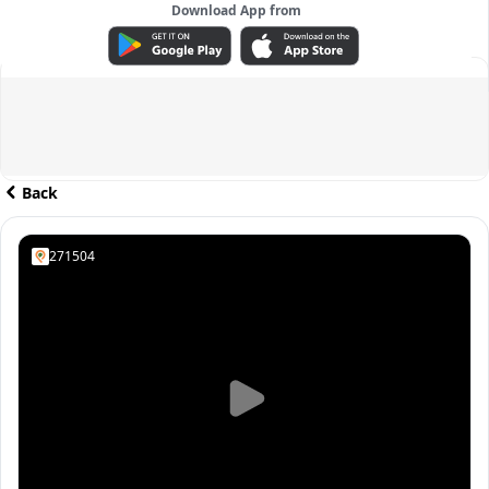
Download App from
ADVERTISEMENT
Back
271504