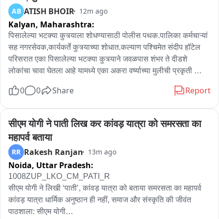
ATISH BHOIR
AB
12m ago
Kalyan,
Maharashtra:
पिसालेल्या भटक्या कुत्र्याला शोधण्यासाठी पोलीस पथक.पालिका कर्मचाऱ्यां 
सह नगरसेवक,कार्यकर्ते कुत्र्याच्या शोधात.कल्याण पश्चिमेत संदीप हॉटेल 
परिसरात एका पिसालेल्या भटक्या कुत्र्याने जवळपास शंभर ते दीडशे 
लोकांचा चावा घेतला आहे यामध्ये एका अकरा वर्ष्याच्या मुलीची प्रकृती 
चिंताजनक आहे. पिसालेल्या पांढऱ्या रंगाच्या भटक्या कुत्र्याच्या शोध 
0
0
Share
Report
घेण्यासाठी नगरसेवक व कार्यकर्ते पालिका कर्मचारी व कल्याणच्या खडकपाडा 
आणि महात्मा फुले पोलीस स्टेशन चे पोलीस पथक भटक्या कुत्र्याला 
शोधण्यासाठी परिसरात फिरत आहे. हा कुत्रा कोणाला दिसला तर आम्हाला 
सीएम योगी ने पाती लिख कर कांवड़ यात्रा को समरसता का 
संपर्क साधा असे आवाहन करत नागरिकांना करत आहे त्यामुळे या परिसरात 
महापर्व बताया
नागरिकांन मध्ये भीतीचे पसरले आहे.
Rakesh Ranjan
RR
13m ago
Noida,
Uttar Pradesh:
1008ZUP_LKO_CM_PATI_R

सीएम योगी ने लिखी ‘पाती’, कांवड़ यात्रा को बताया समरसता का महापर्व

कांवड़ यात्रा धार्मिक अनुष्ठान ही नहीं, समाज और संस्कृति की जीवंत 
पाठशाला: सीएम योगी
