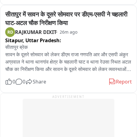
आसपास पर्याप्त सुरक्षा इंतजाम नहीं होने पर इस तरह के हादसे की आशंका 
एंबुलेंस और विद्यालय वाहनों को प्राथमिकता दें कांवड़िए: सीएम योगी

बनी रहती है।

सीतापुर में सावन के दूसरे सोमवार पर डीएम-एसपी ने चहलारी 
पुलिस  ने बताया कि सड़क किनारे नाले का निर्माण कार्य चल रहा है। 
श्रद्धा, अनुशासन, संयम और सेवा—यही कांवड़ यात्रा की आत्मा: सीएम 
घाट-अटल चौक निरीक्षण किया
प्रारंभिक जांच में सामने आया है कि बाइक सवार को बचाने के प्रयास में कार 
योगी

RAJKUMAR DIXIT
RD
26m ago
अनियंत्रित होकर नाले में गिरी। चालक को कोई चोट नहीं आई है। मामले में 
Sitapur,
Uttar Pradesh:
चालक की ओर से पुलिस को कोई शिकायत नहीं दी गई है।
कांवड़ यात्रा भगवान शिव के लोकमंगल के संदेश को आगे बढ़ाती है: योगी
सीतापुर ब्रेक

सावन के दूसरे सोमवार को लेकर डीएम राजा गणपति आर और एसपी अंकुर 
अग्रवाल ने थाना थानगांव क्षेत्र के चहलारी घाट व थाना रेउसा स्थित अटल 
चौक का निरीक्षण किया और सावन के दूसरे सोमवार को लेकर व्यवस्थाओं 
का जायजा लिया। एसपी और डीएम के साथ भारी पुलिस बल मौजूद रहा。
0
0
Share
Report
ADVERTISEMENT