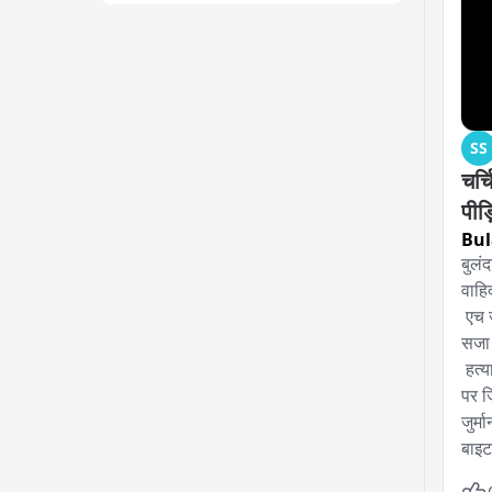
SS
चर्
पीड़
Bul
बुलं
वाहि
 एच जे एस जनपद न्यायाधीश कोर्ट ने 12 आरोपियों को सुनाई आजीवन कारावास की 
सजा 
 हत्या के मामले 8 आरोपियों पर पचास पचास हजार रुपये का जुर्माना और चार आरोपियों 
पर ज
जुर्म
बाइट