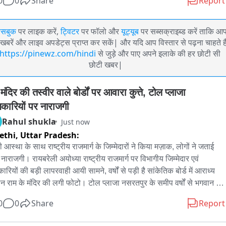
0
0
Share
Report
ेसबुक
पर लाइक करें,
ट्विटर
पर फॉलो और
यूट्यूब
पर सब्सक्राइब्ड करें ताकि आ
खबरें और लाइव अपडेट्स प्राप्त कर सकें| और यदि आप विस्तार से पढ़ना चाहते है
https://pinewz.com/hindi
से जुड़े और पाए अपने इलाके की हर छोटी सी
छोटी खबर|
मंदिर की तस्वीर वाले बोर्डों पर आवारा कुत्ते, टोल प्लाजा 
कारियों पर नाराजगी
Rahul shukla
Just now
ethi,
Uttar Pradesh:
 आस्था के साथ राष्ट्रीय राजमार्ग के जिम्मेदारों ने किया मज़ाक, लोगों ने जताई 
 नाराजगी। रायबरेली अयोध्या राष्ट्रीय राजमार्ग पर विभागीय जिम्मेदार एवं 
रियों की बड़ी लापरवाही आयी सामने, वर्षों से पड़ी है सांकेतिक बोर्ड में आराध्य 
न राम के मंदिर की लगी फोटो। टोल प्लाजा नसरतपुर के समीप वर्षों से भगवान 
े मंदिर की तस्वीरों के बने बोर्डों पर आवारा कुत्ते करते हैं शौच। शौचालय के समीप 
0
0
Share
Report
बोर्डों में लगीं तस्वीर पर लोगों ने जताई कड़ी नाराजगी, लापरवाह जिम्मेदार लोगों पर 
ार्यवाही। सौकडो बोर्ड पर छपीं है भगवान राम के मंदिर की तस्वीर, टोल प्लाजा के 