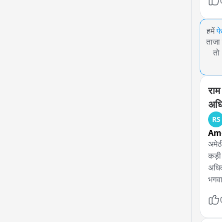
हमें
फ
ताजा 
तो
राम 
अधि
RS
Am
अमेठी
कड़ी
अधिका
भगवा
राम क
पड़े 
हो क