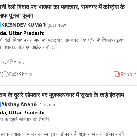
मेदार वहीं करते हैं शौच, नहीं दिखती भगवान के मंदिर की तस्वीरें。
्वानी रैली विवाद पर भाजपा का पलटवार, रामनगर में कांग्रेस के 
ाफ पुतला फूंका
KRISNDEV KUMAR
Just now
ida,
Uttar Pradesh:
्वानी रैली विवाद पर भाजपा का पलटवार, रामनगर में कांग्रेस के खिलाफ फूंका 
ा,विधायक बोले एफआईआर हो दर्ज

गर, नैनिताल

वानी में कांग्रेस की रैली के दौरान एसएसपी कार्यालय में कथित अभद्रता के आरोपों 
0
0
Share
Report
ेकर सियासी घमासान तेज हो गया है,मामले के विरोध में भाजपा ने कांग्रेस के 
फ मोर्चा खोलते हुए प्रदेश अध्यक्ष गणेश गोदियाल और नेता प्रतिपक्ष यशपाल आर्य 
ीखे सवाल उठाए. इसी क्रम में रामनगर में भी भाजपा कार्यकर्ताओं ने कांग्रेस का 
वण के दूसरे सोमवार पर मुज़फ्फरनगर में सुरक्षा के कड़े इंतज़ाम
ा फूंककर विरोध प्रदर्शन किया.

Akshay Anand
1m ago
ा नेताओं ने आरोप लगाया कि कांग्रेस नेता सत्ता के अहंकार में पुलिस प्रशासन के 
ida,
Uttar Pradesh:
अभद्र व्यवहार कर रहे हैं,उनका कहना है कि एसएसपी कार्यालय में पुलिस 
वण के दूसरे सोमवार की तैयारी

ारियों के साथ कथित तौर पर जिस तरह का व्यवहार हुआ, वह बेहद गंभीर और 
ीय है.

्फरनगर श्रावण मास का कल दूसरा सोमवार है. श्रावन मास के सोमवार की 
गर विधायक दीवान सिंह बिष्ट ने कहा कि हल्द्वानी में रैली के नाम पर जिस तरह की 