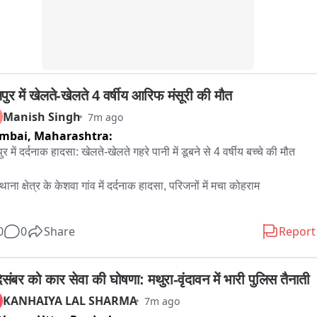
पुर में खेलते-खेलते 4 वर्षीय आरिफ मंसूरी की मौत
Manish Singh
7m ago
mbai,
Maharashtra:
र में दर्दनाक हादसा: खेलते-खेलते गहरे पानी में डूबने से 4 वर्षीय बच्चे की मौत

थाना क्षेत्र के केशवा गांव में दर्दनाक हादसा, परिजनों में मचा कोहराम

ुर जिले के पीरो थाना क्षेत्र के केशवा गांव से एक दर्दनाक घटना सामने आई है। घर 
0
0
Share
Report
छ ही दूरी पर खेल रहे चार वर्षीय आरिफ मंसूरी की गहरे पानी में डूबने से मौत हो 
मृतक की पहचान आरिफ मंसूरी (4 वर्ष), पिता फिरोज मंसूरी, निवासी केशवा गांव, 
पीरो के रूप में हुई है।

िसंबर को कार सेवा की घोषणा: मथुरा-वृंदावन में भारी पुलिस तैनाती
मीणों के अनुसार, आरिफ घर के पास एक गड्ढे के समीप अन्य बच्चों के साथ खेल 
KANHAIYA LAL SHARMA
7m ago
था। इसी दौरान खेलते-खेलते वह गहरे पानी की ओर चला गया और पानी में डूब 