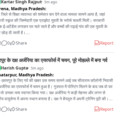
 हुए पुतला फूंका और हल्द्वानी की घटना को लेकर अपना विरोध दर्ज कराया. भाजपा 
Kartar Singh Rajput
5m ago
ं ने प्रशासन से पूरे मामले की निष्पक्ष जांच कर दोषियों के खिलाफ कार्रवाई की 
rena,
Madhya Pradesh:
की.

ा जिले से शिक्षा व्यवस्था को शर्मसार कर देने वाला मामला सामने आया है, जहां 
 इस पूरे विवाद ने उत्तराखंड की सियासत में एक बार फिर भाजपा और कांग्रेस के 
री स्कूल की जिम्मेदारी एक प्राइवेट युवती के भरोसे चलती मिली। सरकारी 
आरोप-प्रत्यारोप को तेज कर दिया है.

षक ई-अटेंडेंस लगाकर घर चले जाते हैं और बच्चों की पढ़ाई गांव की एक युवती के 
े छोड़ दी जाती है।

.1-दीवान सिंह बिष्ट, विधायक रामनगर

0
0
Share
Report
ल मामला कैलारस क्षेत्र के पोखरपुरा स्थित शासकीय प्राथमिक विद्यालय का 
.2-मदन जोशी, भाजपा नेता
यहां पदस्थ शिक्षक अमरलाल रावत पर गंभीर लापरवाही के आरोप लगे हैं। बताया 
हा है कि शिक्षक रोजाना स्कूल पहुंचकर पहले ई-अटेंडेंस दर्ज करते हैं और उसके 
ुर के दक्ष अर्जरिया का एयरफोर्स में चयन, पूरे मोहल्ले में बना गर्व
स्कूल छोड़कर अपने घर चले जाते हैं।

Harish Gupta
5m ago
atarpur,
Madhya Pradesh:
नी की बात यह है कि उनकी जगह गांव की ही एक युवती प्रीति रावत मात्र 4500 
 -छतरपुर के लिए गर्व की खबर उस समय सामने आई जब सीताराम कॉलोनी निवासी 
 में बच्चों को पढ़ाती नजर आई। सरकारी स्कूल पूरी तरह से प्राइवेट व्यवस्था पर 
अर्जरिया का एयरफोर्स में चयन हुआ है। गुजरात में पोस्टिंग मिलने के बाद जब वो घर 
हा था।

चे तो उनका भव्य स्वागत किया गया। दक्ष अर्जरिया ने कड़ी मेहनत और लगन से 
य वायुसेना में अपना स्थान बनाया है। दक्ष ने बेंगलुरु में अपनी ट्रेनिंग पूरी की। 
ूरे मामले की जानकारी जब जिला शिक्षा अधिकारी को लगी तो उन्होंने औचक 
िंग के बाद अब उनकी पहली पोस्टिंग गुजरात में हुई है। ट्रेनिंग पूरी कर जब दक्ष 
क्षण किया। निरीक्षण के दौरान सच्चाई सामने आ गई—सरकारी शिक्षक गायब थे 
0
0
Share
Report
ुर की सीताराम कॉलोनी पहुंचे तो दोस्तों और मोहल्ले वालों ने फूल-मालाएं पहनाकर 
नकी जगह प्राइवेट युवती बच्चों को पढ़ा रही थी।
