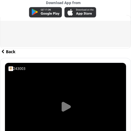
Download App from
ADVERTISEMENT
Back
243003