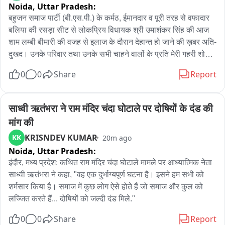
Noida,
Uttar Pradesh:
बहुजन समाज पार्टी (बी.एस.पी.) के कर्मठ, ईमानदार व पूरी तरह से वफादार 
बलिया की रसड़ा सीट से लोकप्रिय विधायक श्री उमाशंकर सिंह की आज 
शाम लम्बी बीमारी की वजह से इलाज के दौरान देहान्त हो जाने की ख़बर अति-
दुखद। उनके परिवार तथा उनके सभी चाहने वालों के प्रति मेरी गहरी शोक 
संवेदना। पार्टी के प्रति उनकी निष्ठा की जितनी भी तारीफ की जाये वह कम 
0
0
Share
Report
है। उनका पूरा परिवार बी.एस.पी. परिवार की तरह है तथा उनके परिवार के 
सभी लोग मुझे बड़ी बहन की तरह ही पूरा आदर-सम्मान देते हैं। उनके पुत्र से 
लगातार सम्पर्क बने रहने के दौरान ही आज शाम उनके देहान्त की ख़बर उनके 
साध्वी ऋतंभरा ने राम मंदिर चंदा घोटाले पर दोषियों के दंड की 
पुत्र से ही मिली। इस दुख की घड़ी में मैं व पूरी पार्टी उनके व उनके परिवार 
मांग की
के साथ है तथा उन्हें किसी भी प्रकार से हिम्मत नहीं हारना है बल्कि इस 
KRISNDEV KUMAR
KK
20m ago
परिस्थिति का सामना करते हुये आगे बढ़ना है। कुदरत उन सभी लोगों को इस 
Noida,
Uttar Pradesh:
दुख को सहन करने की शक्ति दे।
इंदौर, मध्य प्रदेश: कथित राम मंदिर चंदा घोटाले मामले पर आध्यात्मिक नेता 
साध्वी ऋतंभरा ने कहा, "वह एक दु्र्भाग्यपूर्ण घटना है। इसने हम सभी को 
शर्मसार किया है। समाज में कुछ लोग ऐसे होते हैं जो समाज और कुल को 
लज्जित करते हैं... दोषियों को जल्दी दंड मिले."
0
0
Share
Report