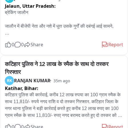
Jalaun,
Uttar Pradesh:
ब्रेकिंग जालौन

जालौन में बीजेपी नेता और नशे में धुत्त उसके गुर्गों की दबंगई आई सामने,

पहले कोतवाली परिसर फिर अस्पताल में जमकर काटा हंगामा,

0
0
Share
Report
बीजेपी नेता और उसके सहयोगियों ने इमरजेंसी वॉर्ड में की डॉक्टर संग 
बदसलूकी और फाड़ा मेडिकल रजिस्टर,

कटिहार पुलिस ने 12 लाख के स्मैक के साथ दो तस्कर 
गिरफ्तार
इमरजेंसी में तैनात कर्मचारियों से जबरन मेडिकल बनवाने और रैफर लिखवाने 
RANJAN KUMAR
RK
35m ago
को लेकर काटा हंगामा,

Katihar,
Bihar:
सड़क पर हुए पैसे के लेन देन के विवाद में घायल हुए युवकों का मेडिकल 
कटिहार पुलिस की कार्रवाई, करीब 12 लाख रुपया का 100 ग्राम स्मैक के 
करवाने पहुंचे थे बीजेपी नेता शक्ति गहोई,

साथ 11,810/- रुपये नगद राशि व दो तस्कर गिरफ्तार. कटिहार जिला के 
नगर थाना पुलिस ने बड़ी कार्रवाई करते हुए करीब 12 लाख रुपए का 100 
इमरजेंसी वॉर्ड में तैनात कर्मचारियों ने पूरे घटनाक्रम का वीडियो बना किया 
ग्राम स्मैक के साथ 11,810/- रुपए नगद बरामद करते हुए दो तस्कर को 
सोशल मीडिया पर वायरल,

गिरफ्तार किया है. प्रेस विज्ञप्ति जारी करते हुए कटिहार पुलिस के नगर 
0
0
Share
Report