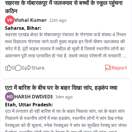
सहरसा के मोबारकपुर में जलजमाव से बच्चों के स्कूल पहुंचना 
पुनपुन थाना के एसएचओ बेबी कुमारी ने बताया कि गिरफ्तार आरोपी प्रियंका 
कठिन
कुमारी मूल रूप से नालंदा के बिहारशरीफ की रहने वाली है। जो पटना में 
Vishal Kumar
VK
22m ago
किराए के मकान में रहती है। प्रियंका मनोरा स्थित एक व्यक्ति से शराब 
Saharsa,
Bihar:
खरीदकर पटना बिक्री के लिए लेकर जाती थी। उक्त आरोपी की पहचान 
की गई है। पुलिस तलाश में जुटी है।
सहरसा प्रखंड क्षेत्र के मोबारकपुर पंचायत के गोरगामा वार्ड संख्या-4 स्थित 
मध्य विद्यालय गोरगामा जाने वाली मुख्य सड़क इन दिनों भीषण जलजमाव की 
चपेट में है, पूरी सड़क तालाब में तब्दील हो चुकी है जिससे स्थानीय लोगों का 
आवागमन पूरी तरह प्रभावित हो गया है. सबसे ज्यादा परेशानी तो सरकारी 
स्कूलों में पढ़ने वाले छोटे-छोटे स्कूली बच्चों को उठानी पड़ रही है, नौनिहाल 
0
0
Share
Report
बच्चे रोजाना घुटने भर पानी पार कर स्कूल जाने को मजबूर हैं, इस दौरान 
बच्चों को फिसलकर चोट लगने और गंदे पानी के कारण संक्रमण फैलने का 
खतरा भी बना हुआ है, बारिश के दिनों में तो स्थिति और भी गंभीर हो जाती है. 
एटा में बारिश के बीच घर के बाहर दिखा सांप, हड़कंप मचा
ग्रामीणों का आरोप है कि इस समस्या को लेकर कई बार पंचायत 
HARSH DWIVEDI
HD
34m ago
प्रतिनिधियों और संबंधित अधिकारियों को शिकायत भी की गई, लेकिन अब 
Etah,
Uttar Pradesh:
तक कोई ठोस कार्रवाई नहीं हुई. ग्रामीणों ने प्रशासन से अविलंब सड़क की 
एटा में लगातार हो रही बारिश से घर के बाहर निकला सांप, घर के बाहर सांप 
मरम्मत, जलनिकासी की स्थायी व्यवस्था, नियमित फॉगिंग और कीटनाशक 
निकलने से स्थानीय लोगों में मचा हडकंप, स्थानीय लोगों ने सांप देख स्नेक 
छिड़काव कराने की मांग की है. विद्यालय के प्रिंसिपल सुनील पंडित ने बताया 
रेस्क्यूअर को दी सूचना, स्नेक रेस्क्यूअर ने सांप का सुरक्षित रेस्क्यू कर जंगल 
कि स्कूल आने-जाने वाली सड़क पानी में डूब जाने के कारण गड्ढों में तब्दील 