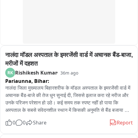
से दबोच लिया गया।

जांच में सामने आया कि इस चर्चित लूटकांड का मुख्य सरगना पीड़ित के भाई 
का साला था, जिसे चकेरी पुलिस पहले ही गिरफ्तार कर जेल भेज चुकी है। 
वारदात के बाद से ये दोनों आरोपी फरार चल रहे थे。

घटना की गंभीरता को देखते हुए जॉइंट पुलिस कमिश्नर ने दोनों फरार 
आरोपियों पर 25-25 हजार का इनाम घोषित किया था। पुलिस लगातार 
उनकी तलाश में दबिश दे रही थी।

नालंदा मॉडल अस्पताल के इमरजेंसी वार्ड में अचानक बैंड-बाजा, 
मुठभेड़ के बाद पुलिस ने दोनों आरोपियों के कब्जे से हथियार और अन्य सामान 
भी बरामद किया है। पुलिस अब उनसे पूछताछ कर लूटकांड और अन्य 
मरीजों में दहशत
आपराधिक घटनाओं में उनकी संलिप्तता की जांच कर रही है。
Rishikesh Kumar
RK
36m ago
Pariaunna,
Bihar:
नालंदा जिला मुख्यालय बिहारशरीफ के मॉडल अस्पताल के इमरजेंसी वार्ड में 
अचानक बैंड-बाजे की तेज धुन सुनाई दी, जिससे इलाज करा रहे मरीज और 
उनके परिजन परेशान हो उठे। कई समय तक स्पष्ट नहीं हो पाया कि 
अस्पताल के सबसे संवेदनशील स्थान में किसकी अनुमति से बैंड बजाया 
गया। इमरजेंसी वार्ड में बैंड-बाजा की आवाज सुनते ही अफरा-तफरी का 
0
0
Share
Report
माहौल बन गया। तेज संगीत से मरीजों और उनके परिजनों को भारी परेशानी 
हुई। कहा गया कि अस्पताल परिसर से लंगोट अर्पण जुलूस निकाला जा रहा 