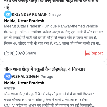
मेरठ की कांवड़ यात्रा के लिए अनोखी गाड़ी लोगों के बीच छा 
गई
बुधवार की देर रात वार्ता के लिए छात्र हुए तैयार
KRISNDEV KUMAR
KK
5m ago
Noida,
Uttar Pradesh:
Meerut (Uttar Pradesh): Unique Kanwar-themed vehicle 
draws public attention. कांवड़ यात्रा के लिए एक अनोखी और शानदार 
ढंग से सजाई गई गाड़ी को हर की पौड़ी से नवाधा गाँव ले जाया जा रहा है, 
जिसमें 40 लीटर पानी भी रखा गया है. ₹5.5 लाख की कीमत वाली इस गाड़ी 
को ₹7 से 8 लाख की लागत से कस्टमाइज़ किया गया है. इसकी खासियतें हैं 
0
0
Share
Report
- 'महाकाल' लिखी नंबर प्लेट, ड्राइविंग सीट पर हनुमान जी और उनके बगल 
में गणेश जी की मूर्ति, और रात में चलने पर दिखने वाली गंगा जी की 20-25 
फुट ऊँची मूर्ति. हाथ से की गई सजावट के साथ इस गाड़ी को तैयार करने में 
चौक थाना क्षेत्र में स्कूली वैन तोड़फोड़, 4 गिरफ्तार
2 से 2.5 महीने लगे. यह गाड़ी आकर्षण का केंद्र बन गई है जहाँ भी यह जाती 
VISHAL SINGH
VS
7m ago
है, लोग इसे देखने के लिए उमड़ पड़ते हैं और इसकी तारीफ़ करते हैं. गाड़ी के 
Noida,
Uttar Pradesh:
मालिक इसकी सफलता और लोगों से मिल रहे प्यार का श्रेय देवी-देवताओं के 
लखनऊ

आशीर्वाद को देते हैं。
चौक थाना क्षेत्र में स्कूली वैन में तोड़फोड़ मामले में 4 आरोपी गिरफ्तार

चरक चौराहा के पास से चौक पुलिस ने चारों आरोपियों को दबोचा

CCTV फुटेज के आधार पर आरोपियों की पहचान कर हुई गिरफ्तारी
