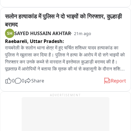
सलोन हत्याकांड में पुलिस ने दो भाइयों को गिरफ्तार, कुल्हाड़ी 
बरामद
SAYED HUSSAIN AKHTAR
SH
21m ago
Raebareli,
Uttar Pradesh:
रायबरेली के सलोन थाना क्षेत्र में हुए चर्चित शशिधर यादव हत्याकांड का 
पुलिस ने खुलासा कर दिया है। पुलिस ने हत्या के आरोप में दो सगे भाइयों को 
गिरफ्तार कर उनके कब्जे से वारदात में इस्तेमाल कुल्हाड़ी बरामद की है। 
पूछताछ में आरोपियों ने बताया कि मृतक की मां से कहासुनी के दौरान शशिधर 
ने बीच-बचाव किया, जिससे गुस्से में आकर दोनों ने कुल्हाड़ी से हमला कर 
0
0
Share
Report
उसकी हत्या कर दी। इलेक्ट्रॉनिक सर्विलांस और साक्ष्यों के आधार पर 
पुलिस ने दोनों आरोपियों को गिरफ्तार कर जेल भेज दिया है। मामले में 
ADVERTISEMENT
बीएनएस की संबंधित धाराओं में आगे की विधिक कार्रवाई जारी है।