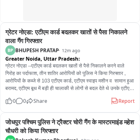
बीजेपी ने आरोप लगाया कि AAP इस योजना को लेकर भ्रम फैलाने की 
कोशिश कर रही है। वर्तमान पूरे मामले को लेकर दिल्ली की सियासत में एक 
बार फिर बीजेपी और आम आदमी पार्टी आमने-सामने हैं। बीजेपी जहां 2500 
रुपये की सम्मान राशि को महिलाओं के हित से जोड़कर AAP पर हमला कर 
ग्रेटर नोएडा: एटीएम कार्ड बदलकर खातों से पैसा निकालने 
रही है, वहीं AAP इस मुद्दे पर अपना अलग पक्ष रख रही है। कालकाजी में हुए 
इस प्रदर्शन के जरिए बीजेपी ने साफ कर दिया है कि आने वाले दिनों में यह 
वाला गैंग गिरफ्तार
मुद्दा दिल्ली की राजनीति में बड़ा सियासी मुद्दा बन सकता है। कालकाजी में हुए 
BHUPESH PRATAP
BP
12m ago
इस प्रदर्शन के जरिए बीजेपी ने महिलाओं को 2500 रुपये की सम्मान राशि 
Greater Noida,
Uttar Pradesh:
के मुद्दे पर आम आदमी पार्टी को घेरने की कोशिश की है। अब देखना होगा कि 
ग्रेटर नोएडा --एटीएम कार्ड बदलकर खातों से पैसे निकालने करने वाले 
AAP इस प्रदर्शन और बीजेपी के आरोपों पर क्या जवाब देती है।
गिरोह का पर्दाफाश, तीन शातिर आरोपियों को पुलिस ने किया गिरफ्तार , 
आरोपियों के कब्जे से 103 एटीएम कार्ड, एटीएम स्वाइप मशीन व  सामान हुआ 
बरामद, एटीएम बूथ में बड़ी ही चालाकी से लोगों से बदल देते थे उनके एटीएम 
कार्ड,सैकड़ो लोगों को बना चुके हैं निशाना, आरोपियों पर दर्ज है कई दर्जन 
0
0
Share
Report
मुकदमे,जेवर थाना पुलिस ने किया गिरफ्तार。
जोधपुर पश्चिम पुलिस ने ट्रैक्टर चोरी गैंग के मास्टरमाइंड महेश 
चौधरी को किया गिरफ्तार