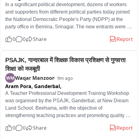
In a significant political development, dozens of workers 
and supporters from different political parties today joined 
the National Democratic People’s Party (NDPP) at the 
party office in Bemina, Srinagar. The new entrants were 
warmly welcomed by NDPP Jammu & Kashmir 
0
0
Share
Report
Organising Secretary Iqbal Syed Shunthoo, who 
congratulated them on joining the party. Speaking on the 
occasion, Shunthoo said the growing support reflects 
PSAJK, गान्दरबाल में शिक्षक विकास प्रशिक्षण से गुणवत्ता 
people’s confidence in the NDPP’s vision and its 
शिक्षा को मजबूती
commitment towards the welfare, development and 
Waqar Manzoor
WM
9m ago
political empowerment of the people of Jammu and 
Aram Pora, Ganderbal,
Kashmir. The newly joined members expressed their 
resolve to work actively for strengthening the party and 
A Teacher Professional Development Training Workshop 
contributing towards the development of Jammu and 
was organised by the PSAJK, Ganderbal, at New Dream 
Kashmir.
Land School, Beehama, with the objective of 
strengthening teaching practices and promoting quality 
education across the district.

0
0
Share
Report
Around hundren's of  teachers from across Ganderbal 