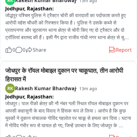
Rakesh Kumar Bhardwaj
RK
13m ago
Jodhpur,
Rajasthan:
जोद्धपुर पश्चिम पुलिस ने ट्रैक्टर चोरी की वारदातों का पर्दाफाश करते हुए 
आरोपी महेश चौधरी को गिरफ्तार किया है। पुलिस ने उसके कब्जे से 
प्रतापनगर और सूरसागर थाना क्षेत्र से चोरी किए गए दो ट्रैक्टर और दो 
ट्रॉलियां बरामद की हैं। इसी गैंग द्वारा राजीव गांधी नगर थाना क्षेत्र से चुराया 
गया ट्रैक्टर भी पूर्व में बरामद हो चुका है।

0
0
Share
Report
पुलिस के अनुसार, चोरी की घटनाओं के बाद गठित टीमों ने आसपास लगे 
सीसीटीवी कैमरों की फुटेज खंगाली और संदिग्धों के मोबाइल नंबरों की कॉल 
जोधपुर के रॉयल मोबाइल दुकान पर चाकूघात, तीन आरोपी 
डिटेल का विश्लेषण किया। कार्रवाई के दौरान पूर्व में देवाराम देवासी, 
हिरासत में
इन्द्रकुमार, दिनेश और सुरजाराम को गिरफ्तार कर न्यायिक अभिरक्षा में भेजा 
Rakesh Kumar Bhardwaj
RK
13m ago
जा चुका है। देवाराम के खिलाफ संगठित अपराध की धारा भी जोड़ी गई है।

Jodhpur,
Rajasthan:
पुलिस ने आसूचना और सीडीआर विश्लेषण के आधार पर महेश चौधरी को 
जोधपुर। पाल रीको क्षेत्र की नौ नंबर गली स्थित रॉयल मोबाइल दुकान पर 
गिरफ्तार किया। आरोपी महेश चौधरी (27) जाजीवाल भाटियान, थाना बनाड़ 
आपसी कहासुनी के बाद विवाद ने हिंसक रूप ले लिया। आरोप है कि कुछ 
का निवासी है। पुलिस गैंग से जुड़ी अन्य वारदातों और आरोपियों के संबंध में 
युवकों ने दुकान संचालक गोविंद गहलोत पर चाकू से हमला कर दिया। घटना 
पूछताछ कर रही है।
में गोविंद गंभीर रूप से घायल हो गए, जिन्हें उपचार के लिए जोधपुर के 
मथुरादास माथुर अस्पताल में भर्ती कराया गया है। घटना के बाद क्षेत्र में 