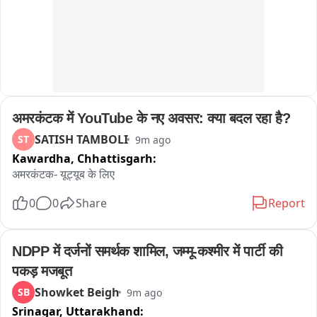
particularly regarding electricity, traffic management, 
সরকারি সম্পত্তির এই অপচয়ের জন্য দায়ী কে—প্রশাসন, নাকি সংশ্লিষ্ট কর্তৃপক্ষের 
drinking water and other basic facilities, keeping in view 
গাফিলতি? সেই প্রশ্নের উত্তরই এখন খুঁজছেন হাঁসখালির মানুষ।
the large number of devotees expected to visit the shrine.

Jabbar said the district administration has made 
arrangements for the Urs to ensure that devotees do not 
face any inconvenience during the religious gathering.
अमरकंटक में YouTube के नए अवसर: क्या बदल रहा है?
SATISH TAMBOLI
ST
9m ago
Kawardha,
Chhattisgarh:
अमरकंटक- यूट्यूब के लिए
0
0
Share
Report
NDPP में दर्जनों समर्थक शामिल, जम्मू-कश्मीर में पार्टी की 
पकड़ मजबूत
Showket Beigh
SB
9m ago
Srinagar,
Uttarakhand: