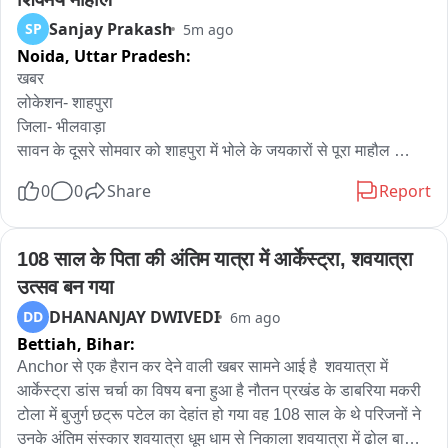
दिल्ली विधानसभा में आज कैग रिपोर्ट पर चर्चा होगी जिसमें दिल्ली सरकार के 
Sanjay Prakash
SP
5m ago
2019 से 2023 के बीच राजस्व में 220 करोड़ की वित्तीय गड़बड़ियां का 
Noida,
Uttar Pradesh:
जिक्र है。

खबर

दिल्ली के पर्यटन मंत्री कपिल मिश्रा द्वारा पेश पुराने ब्रेड एंड ब्रेकफास्ट 
लोकेशन- शाहपुरा

एक्ट को वापस लेने पर चर्चा होगी。
जिला- भीलवाड़ा

सावन के दूसरे सोमवार को शाहपुरा में भोले के जयकारों से पूरा माहौल 
शिवमय हो गया। सुबह से ही कस्बे के धरती देवरा, नीलकंठ महादेव, माणाघाट 
0
0
Share
Report
और कदमा महादेव मंदिरों में भक्तों का तांता लगा रहा। हर हर महादेव के 
जयघोष के साथ श्रद्धालुओं ने जलाभिषेक,दुधाभिषेक, कर भगवान शिव से 
सुख-समृद्धि की कामना की। मंदिर परिसरों में सुबह से ही आस्था का 
108 साल के पिता की अंतिम यात्रा में आर्केस्ट्रा, शवयात्रा 
जनसैलाब उमड़ रहा है भोले को ले रिझाने का प्रयास कर रहे हैं, इस अवसर 
उत्सव बन गया
पर प्रशासन द्वारा सुरक्षा के पुख्ता इंतजाम किए गया है।
DHANANJAY DWIVEDI
DD
6m ago
Bettiah,
Bihar:
Anchor से एक हैरान कर देने वाली खबर सामने आई है  शवयात्रा में 
आर्केस्ट्रा डांस चर्चा का विषय बना हुआ है नौतन प्रखंड के डाबरिया मकरी 
टोला में बुजुर्ग छट्रू पटेल का देहांत हो गया वह 108 साल के थे परिजनों ने 
उनके अंतिम संस्कार शवयात्रा धूम धाम से निकाला शवयात्रा में ढोल बाजा 