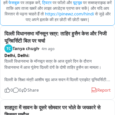
हमें
फेसबुक
पर लाइक करें,
ट्विटर
पर फॉलो और
यूट्यूब
पर सब्सक्राइब्ड करें
ताकि आप ताजा खबरें और लाइव अपडेट्स प्राप्त कर सकें| और यदि आप
विस्तार से पढ़ना चाहते हैं तो
https://pinewz.com/hindi
से जुड़े और
पाए अपने इलाके की हर छोटी सी छोटी खबर|
दिल्ली विधानसभा मॉनसून सत्र: ताहिर हुसैन केस और निजी 
यूनिवर्सिटी बिल पर चर्चा
Tanya chugh
TC
4m ago
Delhi,
Delhi:
दिल्ली विधानसभा के मॉनसून सत्र के आज दूसरे दिन के दौरान

विधानसभा में आज गूंजेगा दिल्ली दंगों के दोषी ताहिर हुसैन का मामला। 

दिल्ली के शिक्षा मंत्री आशीष सूद आज सदन में दिल्ली प्राइवेट यूनिवर्सिटी 
बिल को पेश करेंगे。

0
0
Share
Report
दिल्ली के IT विभाग के मंत्री डॉ पंकज सिंह आज टाइम बाउंड राइट टू सर्विस 
बिल पेश करेंगे। 

शाहपुरा में सावन के दूसरे सोमवार पर भोले के जयकारे से 
शिवमय माहौल