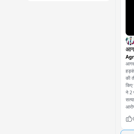
आगरा
Ag
आगरा 
हड़क
की त
किए 
ने 2 
सत्य
आरोप