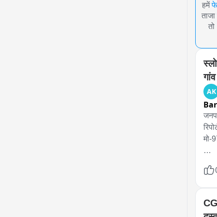
हमें
फ
ताजा 
तो
स्लो
गांव
AK
Bar
जनपद
रिपो
मो-
स्लोग
पुलि
CGP
दस्