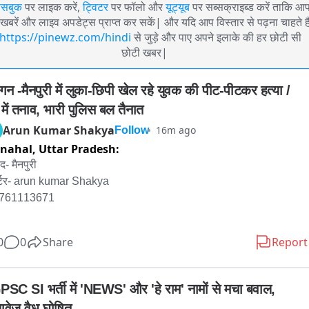
ेसबुक
पर लाइक करें,
ट्विटर
पर फॉलो और
यूट्यूब
पर सब्सक्राइब्ड करें ताकि आ
खबरें और लाइव अपडेट्स प्राप्त कर सकें| और यदि आप विस्तार से पढ़ना चाहते है
https://pinewz.com/hindi
से जुड़े और पाए अपने इलाके की हर छोटी सी
छोटी खबर|
गन -मैनपुरी में लुका-छिपी खेल रहे युवक की पीट-पीटकर हत्या / 
 में तनाव, भारी पुलिस बल तैनात
Arun Kumar Shakya
16m ago
Follow
nahal,
Uttar Pradesh:
- मैनपुरी

र्टर- arun kumar Shakya 

9761113671

0
0
Share
Report
न -मैनपुरी में लुका-छिपी खेल रहे युवक की पीट-पीटकर हत्या / गांव में तनाव, भारी 
स बल तैनात 

SC SI भर्ती में 'NEWS' और 'हे राम' नामों से मचा बवाल, 
तावेज वैध घोषित