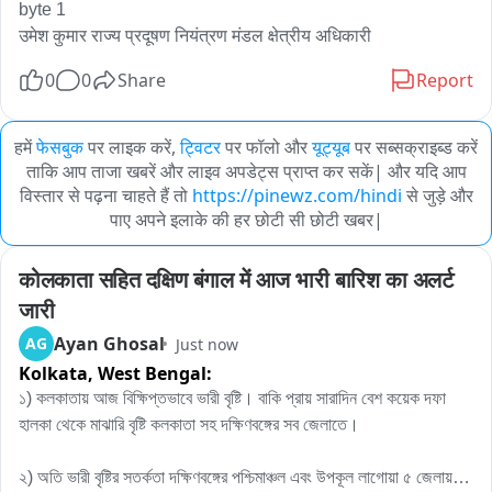
byte 1

उमेश कुमार राज्य प्रदूषण नियंत्रण मंडल क्षेत्रीय अधिकारी
0
0
Share
Report
हमें
फेसबुक
पर लाइक करें,
ट्विटर
पर फॉलो और
यूट्यूब
पर सब्सक्राइब्ड करें
ताकि आप ताजा खबरें और लाइव अपडेट्स प्राप्त कर सकें| और यदि आप
विस्तार से पढ़ना चाहते हैं तो
https://pinewz.com/hindi
से जुड़े और
पाए अपने इलाके की हर छोटी सी छोटी खबर|
कोलकाता सहित दक्षिण बंगाल में आज भारी बारिश का अलर्ट 
जारी
Ayan Ghosal
AG
Just now
Kolkata,
West Bengal:
১) কলকাতায় আজ বিক্ষিপ্তভাবে ভারী বৃষ্টি। বাকি প্রায় সারাদিন বেশ কয়েক দফা 
হালকা থেকে মাঝারি বৃষ্টি কলকাতা সহ দক্ষিণবঙ্গের সব জেলাতে।

২) অতি ভারী বৃষ্টির সতর্কতা দক্ষিণবঙ্গের পশ্চিমাঞ্চল এবং উপকূল লাগোয়া ৫ জেলায়। 