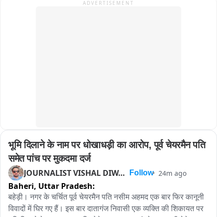
ADVERTISEMENT
স্বতঃস্ফূর্তভাবে অংশগ্রহণ করেছেন। ত্রাণসামগ্রী ও আর্থিক অনুদানের মাধ্যমে বহু 
कर्मियों की सूचना पर यह कार्रवाई की गई। छापेमारी के दौरान मुख्य आरोपी 
মানুষ এই মানবসেবামূলক কর্মসূচিতে সহযোগিতার হাত বাড়িয়ে দিয়েছেন।
मौके से फरार हो गया, जिसकी गिरफ्तारी के लिए लगातार छापेमारी की जा 
रही है। पुलिस का कहना है कि नकली कॉस्मेटिक उत्पाद बाजार में बेचकर 
लोगों की सेहत के साथ खिलवाड़ किया जा रहा था। बरामद सामान की जांच 
की जा रही है और पूरे नेटवर्क का पता लगाने के लिए आगे की कार्रवाई जारी 
है.
भूमि दिलाने के नाम पर धोखाधड़ी का आरोप, पूर्व चेयरमैन पति 
समेत पांच पर मुकदमा दर्ज
JOURNALIST VISHAL DIWAKAR
24m ago
Follow
Baheri,
Uttar Pradesh:
बहेड़ी। नगर के चर्चित पूर्व चेयरमैन पति नसीम अहमद एक बार फिर कानूनी 
विवादों में घिर गए हैं। इस बार दातागंज निवासी एक व्यक्ति की शिकायत पर 