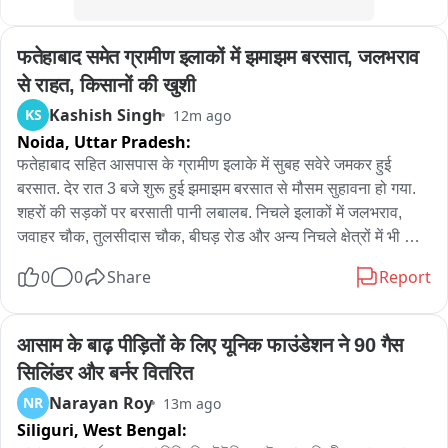
कुर्क की गई प्रमुख संपत्तियां

फतेहाबाद समेत ग्रामीण इलाकों में झमाझम बरसात, जलभराव 
जिलाधिकारी मथुरा के आदेश (धारा 14(1) यूपी गैंगस्टर एक्ट) पर मथुरा व 
से राहत, किसानों की खुशी
देवास प्रशासन की संयुक्त टीम ने ढोल-नगाड़ों और मुनादी के साथ 
Kashish Singh
KS
12m ago
निम्नलिखित संपत्तियां जब्त कीं:

Noida,
Uttar Pradesh:
फतेहाबाद सहित आसपास के ग्रामीण इलाके में सुबह सवेरे जमकर हुई 
कृषि भूमि (ग्राम खोयरा, सोनकच्छ): बेटों रूपम और शुभम के नाम दर्ज 5.78 
बरसात. देर रात 3 बजे शुरू हुई झमाझम बरसात से मौसम सुहावना हो गया. 
हेक्टेयर जमीन (कीमत: ₹15.55 करोड़).

शहरों की सड़कों पर बरसाती पानी लबालब. निचले इलाकों में जलभराव, 
जवाहर चौक, तुलसीदास चौक, बीघड़ रोड और अन्य निचले क्षेत्रों में भी 
अन्य भूमि व पेट्रोल पंप: अभियुक्त और उसकी पत्नी किरण के नाम दर्ज भूखंड 
जलभराव. ग्रामीण क्षेत्रो में भी शानदार बरसात से किसान खुश, पानी के 
एवं बेराखेड़ी स्थित 'JJ किसान सेवा केंद्र' पेट्रोल पंप (कुल कीमत: ₹3.71 
0
0
Share
Report
अभाव में खराब हो रही फसलों को मिली संजीवनी.
करोड़).

आसाम के बाढ़ पीड़ितों के लिए यूनिक फाउंडेशन ने 90 गैस 
नकद व वाहन: ₹12.50 लाख नकद, एक तेल टैंकर और क्वालिस कार (कुल 
कीमत: ₹17.36 लाख).

सिलिंडर और बर्नर वितरित
Narayan Roy
NR
13m ago
ढोल-नगाड़ों के साथ चस्पा हुए सरकारी बोर्ड

Siliguri,
West Bengal: