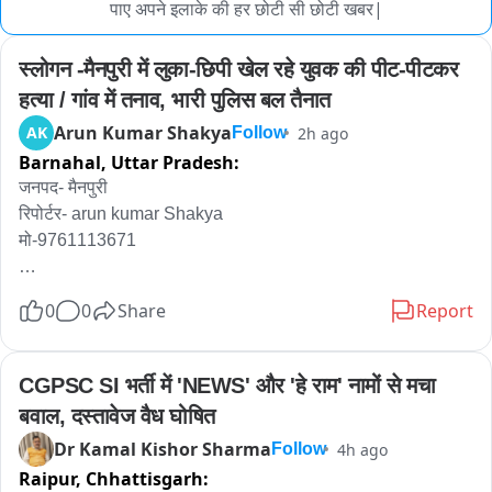
पाए अपने इलाके की हर छोटी सी छोटी खबर|
स्लोगन -मैनपुरी में लुका-छिपी खेल रहे युवक की पीट-पीटकर 
हत्या / गांव में तनाव, भारी पुलिस बल तैनात
Arun Kumar Shakya
AK
2h ago
Follow
Barnahal,
Uttar Pradesh:
जनपद- मैनपुरी

रिपोर्टर- arun kumar Shakya 

मो-9761113671

0
0
Share
Report
स्लोगन -मैनपुरी में लुका-छिपी खेल रहे युवक की पीट-पीटकर हत्या / गांव में 
तनाव, भारी पुलिस बल तैनात 

CGPSC SI भर्ती में 'NEWS' और 'हे राम' नामों से मचा 
बवाल, दस्तावेज वैध घोषित
एंकर-मैनपुरी से सनसनीखेज खबर सामने आई है जहां सिर्फ एक मजाक... एक 
Dr Kamal Kishor Sharma
4h ago
Follow
खेल... एक युवक की जान ले गया। घिरोर थाना क्षेत्र के कोसमा हिनूद गांव 
Raipur,
Chhattisgarh:
में नकाब पहनकर अपने चचेरे भाई के साथ लुका-छिपी खेल रहे 20 साल के 