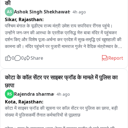
की
Ashok Singh Shekhawat
AS
4h ago
Sikar,
Rajasthan:
पश्चिम बंगाल के यूडीएच राज्य मंत्री उमेश राय सपरिवार रींगस पहुंचे। 
उन्होंने जन-जन की आस्था के प्रतीक प्रसिद्ध भैरु बाबा मंदिर में पहुंचकर 
दर्शन किए और विशेष पूजा-अर्चना कर प्रदेश में सुख-समृद्धि एवं खुशहाली की 
कामना की। मंदिर पहुंचने पर पुजारी मामराज गुर्जर ने वैदिक मंत्रोच्चार के 
साथ पूजा-अर्चना करवाई। राज्य मंत्री ने भैरु बाबा के समक्ष विधिवत पूजा 
0
0
Share
Report
कर क्षेत्र की सुख-शांति एवं समृद्धि की कामना की। पूजा के बाद मंदिर 
परिसर में उन्होंने श्रद्धालुओं एवं स्थानीय लोगों से भी मुलाकात की। आपको 
बता दें कि उमेश राय खाटूश्यामजी में बाबा श्याम के दर्शन करने के बाद 
कोटा के कॉल सेंटर पर साइबर फ्रॉड के मामले में पुलिस का 
सपरिवार रींगस स्थित भैरु बाबा के दरबार में पहुंचे थे। इस दौरान भाजपा 
छापा
नेता विष्णु चेतानी सहित अनेक भाजपा पदाधिकारी एवं कार्यकर्ता मौजूद रहे। 
Rajendra sharma
RS
4h ago
भाजपा पदाधिकारियों ने राज्य मंत्री का स्वागत किया और मंदिर की धार्मिक 
Kota,
Rajasthan:
एवं ऐतिहासिक महत्ता से भी अवगत करवाया。
कोटा में साइबर फ्रॉड की सूचना पर कॉल सेंटर पर पुलिस का छापा, बड़ी 
संख्या में पुलिसकर्मी तैनात कर्मचारियों से पूछताछ
