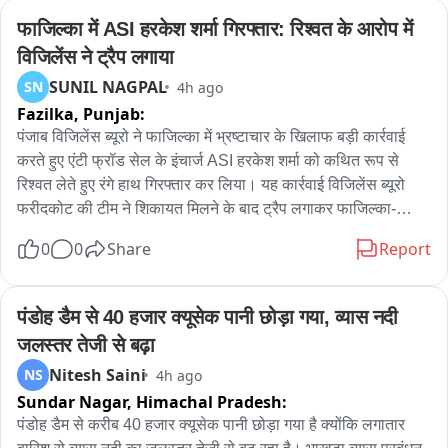
फाजिल्का में ASI हरकेश शर्मा गिरफ्तार: रिश्वत के आरोप में 
विजिलेंस ने ट्रैप लगाया
SUNIL NAGPAL
SN
4h ago
Fazilka,
Punjab:
पंजाब विजिलेंस ब्यूरो ने फाजिल्का में भ्रष्टाचार के खिलाफ बड़ी कार्रवाई 
करते हुए एंटी फ्रॉड सेल के इंचार्ज ASI हरकेश शर्मा को कथित रूप से 
रिश्वत लेते हुए रंगे हाथ गिरफ्तार कर लिया। यह कार्रवाई विजिलेंस ब्यूरो 
फरीदकोट की टीम ने शिकायत मिलने के बाद ट्रैप लगाकर फाजिल्का-
फिरोजपुर हाईवे पर की। प्राप्‍त जानकारी के अनुसार, एंटी फ्रॉड सेल के 
0
0
Share
Report
पास दो पक्षों के बीच करीब 11-12 लाख रुपये के लेनदेन का मामला पहुंचा 
था। आरोप है कि एएसआई हरकेश शर्मा ने एक पक्ष के हक में कार्रवाई करने 
और मामला उनके पक्ष में निपटाने का भरोसा देकर रिश्वत की मांग की। जब 
पंडोह डैम से 40 हजार क्यूसेक पानी छोड़ा गया, व्यास नदी 
रिश्वत की रकम देने का समय आया तो संबंधित पक्ष ने विजिलेंस ब्यूरो 
जलस्तर तेजी से बढ़ा
फरीदकोट को शिकायत दे दी। शिकायत के आधार पर विजिलेंस टीम ने 
Nitesh Saini
NS
4h ago
योजनाबद्ध तरीके से ट्रैप लगाया और आरोपी ASI को कथित तौर पर 40 
Sundar Nagar,
Himachal Pradesh:
हजार की रिश्वत लेते हुए रंगे हाथ गिरफ्तार कर लिया। गिरफ्तारी के बाद 
विजिलेंस टीम आरोपी को फाजिल्का स्थित एसएसपी कार्यालय की दूसरी 
पंडोह डैम से करीब 40 हजार क्यूसेक पानी छोड़ा गया है क्योंकि लगातार 