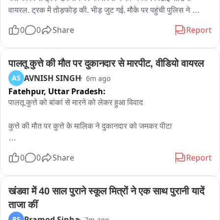
वायरल. ट्रक में तोड़फोड़ की. भीड़ जुट गई. मौके पर पहुंची पुलिस ने 
कांवड़ियों को समझकर आगे के लिए रवाना किया. अलीगढ़ के थाना खैर क्षेत्र 
0
0
Share
Report
का मामला
पालतू कुत्ते की मौत पर दुकानदार से मारपीट, वीडियो वायरल
AVNISH SINGH
AS
6m ago
Fatehpur,
Uttar Pradesh:
पालतू कुत्ते को बांकां से मारने को लेकर हुआ विवाद

कुत्ते की मौत पर कुत्ते के मालिक ने दुकानदार को जमकर पीटा

दोनों पक्षों के बीच जमकर हुई मारपीट

0
0
Share
Report
मारपीट का विडियो सोशल मीडिया पर हुआ वायरल

खंडवा में 40 साल पुराने स्कूल मित्रों ने एक साथ पुरानी यादें 
खागा कोतवाली क्षेत्र के ऐलाई गांव का मामला
ताजा कीं
Pramod Sinha
PS
7m ago