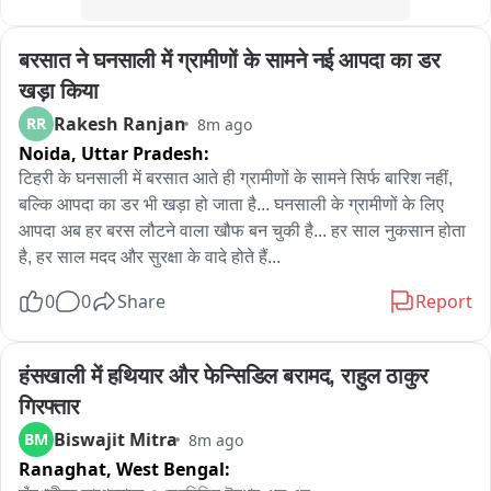
में पहुंचते थे। बाइट, किशोर वर्मा पॉलीटिशियन बाइट, देवेंद्र यादव डीएसपी। 
इनमें विद्यार्थियों में जज, वकील, व्यवसाई, प्रशासनिक और पुलिस सेवा में 
बरसात ने घनसाली में ग्रामीणों के सामने नई आपदा का डर 
काम करने वाले अफसर भी विद्यार्थी बनकर स्कूल पहुंचे। स्कूली शिक्षा पूरी 
होने के बाद जो विद्यार्थी अपनी जिम्मेदारियां निभाने के लिए देश के कोने कोने 
खड़ा किया
में फैल गए आज सभी लोग आपस में इकट्ठा होकर एक साथ मिले, हाल-चाल 
Rakesh Ranjan
RR
8m ago
पूछे, बातचीत की, पुराने दिनों को याद किया और साथ में खाना खाया। यह 
Noida,
Uttar Pradesh:
अपने बच्चों को भी साथ लाए और उनके सामने गुरुजनों का सम्मान और 
टिहरी के घनसाली में बरसात आते ही ग्रामीणों के सामने सिर्फ बारिश नहीं, 
पुरानी मित्रता का उदाहरण पेश किया। आयोजन करने वाले शिक्षक ने बताया 
बल्कि आपदा का डर भी खड़ा हो जाता है... घनसाली के ग्रामीणों के लिए 
कि उनकी कोशिश थी कि गुरुजनों के साथ देश और समाज की सेवा में लगे 
आपदा अब हर बरस लौटने वाला खौफ बन चुकी है... हर साल नुकसान होता 
विद्यार्थी भी एक साथ आए आपस में मेल मुलाकात करें। पुरानी यादों को ताजा 
है, हर साल मदद और सुरक्षा के वादे होते हैं...
करें और बची हुई जिंदगी को इंजॉय करें। इसी उद्देश्य के साथ यह कार्यक्रम 
0
0
Share
किया गया था। बाइट, سुभाष शर्मा आयोजक
Report
हंसखाली में हथियार और फेन्सिडिल बरामद, राहुल ठाकुर 
गिरफ्तार
Biswajit Mitra
BM
8m ago
Ranaghat,
West Bengal: