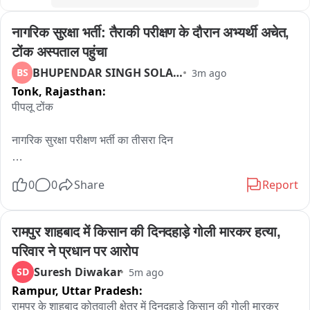
नागरिक सुरक्षा भर्ती: तैराकी परीक्षण के दौरान अभ्यर्थी अचेत, 
टोंक अस्पताल पहुंचा
BHUPENDAR SINGH SOLANKI
BS
3m ago
Tonk,
Rajasthan:
पीपलू टोंक

नागरिक सुरक्षा परीक्षण भर्ती का तीसरा दिन

taैराकी परीक्षण के दौरान अभ्यर्थी हुआ अचेत

0
0
Share
Report
देवली के डाबरकलां निवासी बृजेश गुर्जर पुत्र रामराज गुर्जर हुआ अचेत

रामपुर शाहबाद में किसान की दिनदहाड़े गोली मारकर हत्या, 
मौके से एम्बुलेंस द्वारा पीपलू सामुदायिक अस्पताल पहुंचाया गया

परिवार ने प्रधान पर आरोप
Suresh Diwakar
SD
5m ago
अस्पताल में प्राथमिक उपचार के बाद टोंक रेफर किया गया
Rampur,
Uttar Pradesh:
रामपुर के शाहबाद कोतवाली क्षेत्र में दिनदहाड़े किसान की गोली मारकर 