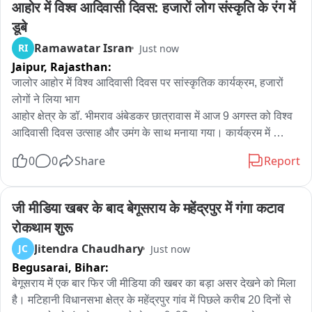
आहोर में विश्व आदिवासी दिवस: हजारों लोग संस्कृति के रंग में 
डूबे
Ramawatar Isran
RI
Just now
Jaipur,
Rajasthan:
जालोर आहोर में विश्व आदिवासी दिवस पर सांस्कृतिक कार्यक्रम, हजारों 
लोगों ने लिया भाग

आहोर क्षेत्र के डॉ. भीमराव अंबेडकर छात्रावास में आज 9 अगस्त को विश्व 
आदिवासी दिवस उत्साह और उमंग के साथ मनाया गया। कार्यक्रम में 
आदिवासी समुदाय के हजारों लोगों ने भाग लिया।

0
0
Share
Report
इस दौरान सामूहिक नृत्य, गैर नृत्य सहित आदिवासी वेशभूषा में विभिन्न 
सांस्कृतिक प्रस्तुतियां दी गईं। कार्यक्रम में शिक्षा के क्षेत्र में उत्कृष्ट 
प्रदर्शन करने वाले छात्रों को मोमेंटो देकर सम्मानित किया गया। आयोजन में 
जी मीडिया खबर के बाद बेगूसराय के महेंद्रपुर में गंगा कटाव 
आदिवासी संस्कृति, परंपराओं और शिक्षा के महत्व को लेकर भी संदेश दिया 
रोकथाम शुरू
गया।

Jitendra Chaudhary
JC
Just now
इसके पश्यात आदिवासी समाज की विभिन्न मांगों को लेकर उपखंड अधिकारी 
Begusarai,
Bihar:
को ज्ञापन दिया गया。
बेगूसराय में एक बार फिर जी मीडिया की खबर का बड़ा असर देखने को मिला 
है। मटिहानी विधानसभा क्षेत्र के महेंद्रपुर गांव में पिछले करीब 20 दिनों से 