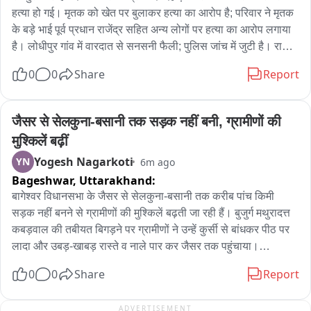
हत्या हो गई। मृतक को खेत पर बुलाकर हत्या का आरोप है; परिवार ने मृतक 
के बड़े भाई पूर्व प्रधान राजेंद्र सहित अन्य लोगों पर हत्या का आरोप लगाया 
है। लोधीपुर गांव में वारदात से सनसनी फैली; पुलिस जांच में जुटी है। राजेश 
नामक किसान को कथित तौर पर खेत पर बुलाया गया और उसी समय उसे 
0
0
Share
Report
गोली मार दी गई। आसपास के लोगों में हड़कंप मच गया; पुलिस मौके पर 
पहुंचकर घटनास्थल की जांच कर रही है। मृतक के परिवार ने आरोप लगाया 
है कि वारदात में राजेश के बड़े भाई राजेंद्र और अन्य लोग शामिल थे, किन्तु 
जैसर से सेलकुना-बसानी तक सड़क नहीं बनी, ग्रामीणों की 
असल वजह पुलिस की जांच के बाद ही स्पष्ट हो पाएगी। पुलिस हर पहलू से 
मुश्किलें बढ़ीं
मामले की जांच कर रही है。
Yogesh Nagarkoti
YN
6m ago
Bageshwar,
Uttarakhand:
बागेश्वर विधानसभा के जैसर से सेलकुना-बसानी तक करीब पांच किमी 
सड़क नहीं बनने से ग्रामीणों की मुश्किलें बढ़ती जा रही हैं। बुजुर्ग मथुरादत्त 
कबड़वाल की तबीयत बिगड़ने पर ग्रामीणों ने उन्हें कुर्सी से बांधकर पीठ पर 
लादा और उबड़-खाबड़ रास्ते व नाले पार कर जैसर तक पहुंचाया।

0
0
Share
Report
ग्रामीणों ने कहा कि सड़क के अभाव में विद्यार्थियों, महिलाओं, बुजुर्गों और 
मरीजों को सबसे अधिक परेशानी होती है। ग्रामीणों ने कहा कि वर्षों से सड़क 
ADVERTISEMENT