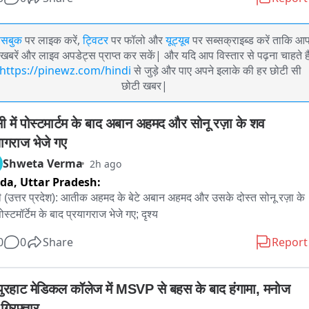
ेसबुक
पर लाइक करें,
ट्विटर
पर फॉलो और
यूट्यूब
पर सब्सक्राइब्ड करें ताकि आ
खबरें और लाइव अपडेट्स प्राप्त कर सकें| और यदि आप विस्तार से पढ़ना चाहते है
https://pinewz.com/hindi
से जुड़े और पाए अपने इलाके की हर छोटी सी
छोटी खबर|
सी में पोस्टमार्टम के बाद अबान अहमद और सोनू रज़ा के शव 
यागराज भेजे गए
Shweta Verma
2h ago
ida,
Uttar Pradesh:
ी (उत्तर प्रदेश): आतीक अहमद के बेटे अबान अहमद और उसके दोस्त सोनू रज़ा के 
स्टमॉर्टेम के बाद प्रयागराज भेजे गए; दृश्य
0
0
Share
Report
पुरहाट मेडिकल कॉलेज में MSVP से बहस के बाद हंगामा, मनोज 
गिरफ्तार