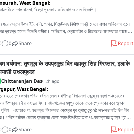
nsurah,
West Bengal:
াণসামগ্রীতে দখল রাস্তা, রিষড়া পুরসভায় অভিযোগ জানাল বিজেপি।

দিন ধরে রাস্তার উপর ইট, বালি, পাথর, সিমেন্ট-সহ নির্মাণসামগ্রী ফেলে রাখার অভিযোগ তুলে 
ার দ্বারস্থ হলেন বিজেপি কর্মীরা। অভিযোগ, প্রোমোটার ও বিল্ডারদের লাগামছাড়া কাজের 
সাধারণ মানুষের যাতায়াত মারাত্মকভাবে ব্যাহত হচ্ছে, বাড়ছে দুর্ঘটনার আশঙ্কাও। বিষয়টি 
0
0
Share
Report
 পুরসভায় লিখিত অভিযোগ জমা দেওয়ার পাশাপাশি প্রশাসনের হস্তক্ষেপের দাবি জানিয়েছেন 
。

র বিজেপি কর্মী রোহিত দে জানান, এলাকাবাসীর অভিযোগের ভিত্তিতেই তাঁরা পুরসভায় 
िम बर्धमान: तृणमूल के उपप्रमुख बिर बहादुर सिंह गिरफ्तार, इलाके 
কলিপি জমা দিয়েছেন। তাঁর দাবি, নির্মাণসামগ্রী মাসের পর মাস রাস্তার উপর পড়ে থাকায় 
 सियासी उथलपुथल
া কার্যত সরু হয়ে গিয়েছে। বর্ষাকালে বালি ও অন্যান্য সামগ্রী নিকাশি ব্যবস্থা আটকে 
Chittaranjan Das
2h ago
ে, ফলে জল জমার সমস্যাও বাড়ছে। রাতের অন্ধকারে ভারী ডাম্পার ও লরিতে মালপত্র 
rgapur,
West Bengal:
নোর ফলে রাস্তারও ক্ষতি হচ্ছে বলে অভিযোগ করেন তিনি। প্রশাসনের তরফে প্রয়োজনীয় 
্থা নেওয়ার দাবি জানিয়ে তিনি বলেন, আইনি পথেই এই সমস্যার সমাধান চান তাঁরা。

নের হাতে গ্রেফতার পশ্চিম বর্ধমান জেলার রাণীগঞ্জ বিধানসভা কেন্দ্রের বহুলা পঞ্চায়েতের 
িকে আর এক বিজেপি কর্মী অভিজিৎ বিশ্বাসের অভিযোগ, দীর্ঘদিন ধরে এই পরিস্থিতি 
লের উপপ্রধান বীর বাহাদুর সিং । ঝাড়খণ্ডের মধুপুর থেকে তাকে গ্রেফতার করে অন্ডাল 
 কোনও কার্যকর পদক্ষেপ নেওয়া হয়নি। তাঁর দাবি, নির্মাণস্থলে বড় বড় কাঠের বোর্ড ও 
 পুলিশ। এছাড়াও পাণ্ডবেশ্বর বিধানসভা কেন্দ্রের যুব তৃণমულის সহ-সভাপতি ছিল বীর 
 ছড়িয়ে থাকায় শিশু-সহ পথচলতি মানুষের আহত হওয়ার আশঙ্কা রয়েছে। নিত্যদিন 
ুর। পশ্চিম বर्धমান জেলার তৃণমূলের জেলা সভাপতিপত্তি তথা পাণ্ডবেশ্বরের তৃণমূল প্রার্থী 
াটো দুর্ঘটনাও ঘটছে। 그는 অভিযোগ করেন, অতীতে প্রভাবশালীদের মদতে এই ধরনের 
দ্রনাথ চক্রবর্তীর খাস লোক বলেও পরিচিত ছিল এই বীর বাহাদুর। এলাকায় সন্ত্রাস তোলাবাজি 
0
0
Share
Report
ম চলেছে। বর্তমান প্রশাসনের কাছে দ্রুত ব্যবস্থা নিয়ে রাস্তা দখলমুক্ত ও নিরাপদ করার 
কাধিক অভিযোগে গ্রেফতার এই বীর বাহাদুর。