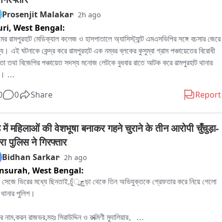
Prosenjit Malakar
2h ago
uri,
West Bengal:
মের রামপুরহাট মেডিক্যাল কলেজ ও হাসপাতালে অ্যাসিস্ট্যান্ট এমএসভিপির সঙ্গে বচসার জেরে 
ল্য। এই ঘটনাকে কেন্দ্র করে রামপুরহাট এক নম্বর ব্লকের কুসুম্বা গ্রাম পঞ্চায়েতের বিরোধী 
া তথা বিজেপির পঞ্চায়েত সদস্য মনোজ লেটকে বুধবার রাতে আটক করে রামপুরহাট থানার 
। 

নার প্রতিবাদে বৃহস্পতিবার বেলা বারোটা নাগাদ রামপুরহাট থানায় জমায়েত হন বিজেপির 
0
0
Share
Report
িক নেতৃত্ব ও কর্মীরা। তাঁরা মনোজ লেটকে কোন অভিযোগে আটক করা হয়েছে, সেই বিষয়ে 
ের কাছে জানতে চান। কিছুক্ষণ থানায় আলোচনা চলার পর পরিস্থিতি স্বাভাবিক হয়।পরে 
োজনীয় প্রক্রিয়া সম্পন্ন করে এদিন সকালে বিজেপির বিরোধী দলনেতা মনোজ লেটকে ছেড়ে 
 में महिलाओं की वेशभूषा बनाकर गहने चुराने के तीन आरोपी चुँचुड़ा-
রামপুরহাট থানার পুলিশ।
ा पुलिस ने गिरफ्तार
Bidhan Sarkar
2h ago
nsurah,
West Bengal:
িরের মধ্যে ছিনতাই,চুঁچুড়া থেকে তিন অভিযুক্তকে গ্রেফতার করে নিয়ে গেলো 
থানার পুলিশ।

র নাম,করন রাজভর,মহঃ সিরাউদ্দিন ও রুক্মিণী মুদালিয়ার。
