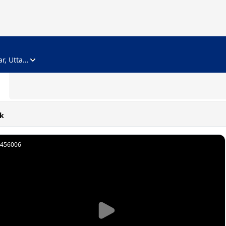
ADVERTISEMENT
Noida, Gautam Buddha Nagar, Uttar Pradesh
k
456006