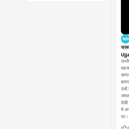
NN
भस्
Ujj
उज्ज
महाका
सम्प
बताय
उन्ह
जमकर
देखी
में 
था।