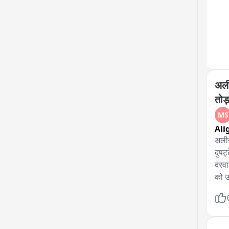
अली
तोड
MS
Ali
अलीग
दुपट
दरवा
को उ
अस्प
पार्