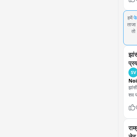
हमें
फ
ताजा 
तो
झां
प्र
SV
No
झांस
शव पो
राम
लेट 