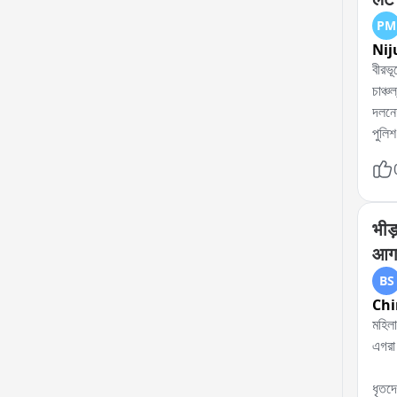
PM
Nij
বীরভূ
চাঞ্চ
দলনেত
পুলিশ
এই ঘট
একাধ
পুলিশ
প্রয়
भीड़
দেয় 
आगर
BS
Chi
মহিলা সেজে ভ
এগরা 
ধৃতদে