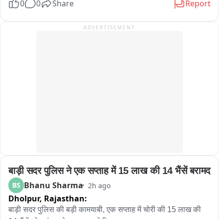
0
0
Share
Report
হেলমেট ছাড়া বাইক চালাতে দেখলেই সেই বাইক আরোহীর দিকে ছুটে যাচ্ছেন 
2023 की भर्ती प्रक्रिया की तर्ज पर भर्ती की मांग भर्ती नियमों में बदलाव नहीं 
যমরাজ। সামনে দাঁড়িয়ে প্রশ্ন করছেন, “হেলমেট পরে আসোনি কেন? জানো আমি 
करने की मांग को लेकर प्रदर्शन लंबे समय से एसएमएस मेडिकल कॉलेज के 
ADVERTISEMENT
যমরাজ? যে কোনও মুহূর্তে তোমার বাড়িতে পৌঁছে যেতে পারি!” এরপরই শুরু হচ্ছে 
बाहर संविदा कर्मी कर रहे विरोध
‘হিসেব-নিকেশ’। যমরাজের নির্দেশে চিত্রগুপ্ত খাতা খুলে জানতে চাইছেন গাড়ির 
কাগজপত্র ও প্রয়োজনীয় নথি সম্পর্কে। কোথাও নথিপত্রের ঘাটতি ধরা পড়লে 
চিত্রগুপ্তের কণ্ঠে বিস্ময়“যমরাজ, এ তো অবাক কাণ্ড! গাড়ির লাইসেন্স নেই, 
প্রয়োজনীয় নথিপত্রও নেই, হেলমেট নেই!” নাটকীয় এই পরিবেশের মধ্যেই বাইক ও 
চারচাকার চালকদের দেওয়া হচ্ছে গুরুত্বপূর্ণ বার্তা। বাইক আরোহীদের হেলমেট পরার 
অঙ্গীকার করানো হচ্ছে। একইসঙ্গে চারচাকার চালকদের সিটবেল্ট ব্যবহার এবং সমস্ত 
ট্রাফিক আইন মেনে চলার জন্য সচেতন করা হচ্ছে। ট্রাফিক পুলিশের এই অভিনব 
উদ্যোগ দেখতে তেমাথানি বাজার এলাকায় ভিড় জমে যায়। 많은 ব্যক্তি মোবাইল 
ফোনে গোটা সচেতনতা কর্মসূচির ভিডিও ও ছবি তুলে রাখেন। কারও মুখে হাসি, কেউ 
আবার হাততালি দিয়ে ট্রাফিক পুলিশের উদ্যোগকে স্বাগত জানান। সাধারণ মানুষের 
একাংশের মতে, শুধুমাত্র আইন প্রয়োগ বা জরিমানার মাধ্যমে নয়, এমন অভিনব ও 
बाड़ी सदर पुलिस ने एक सप्ताह में 15 लाख की 14 भैंसें बरामद
নাটকীয় পদ্ধতিতে সচেতনতার বার্তা মানুষের কাছে পৌঁছে দিলে তার প্রভাব আরও 
বেশি হতে পারে। পথ নিরাপত্তা সপ্তাহে সবং ও পিংলা পুলিশের এই উদ্যোগ যেন 
Bhanu Sharma
BS
2h ago
হাসির আড়ালে একটি কঠিন বার্তাই দিয়ে গেল হেলমেট ও সিটবেল্ট এড়িয়ে চলা মানেই 
Dholpur,
Rajasthan:
নিজের জীবনকে ঝুঁкির মুখে ঠেলে দেওয়া। তাই রাস্তায় বেরোনোর আগে নিয়ম 
बाड़ी सदर पुलिस की बड़ी कामयाबी, एक सप्ताह में चोरी की 15 लाख की 
মানুন, সতর্ক থাকুন এবং নিরাপদে বাড়ি ফিরুন。