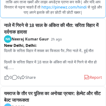
ताकि आप ताजा खबरें और लाइव अपडेट्स प्राप्त कर सकें| और यदि आप
विस्तार से पढ़ना चाहते हैं तो
https://pinewz.com/hindi
से जुड़े और
पाए अपने इलाके की हर छोटी सी छोटी खबर|
नाले में गिरने से 18 साल के अंकित की मौत: सरिता विहार में 
दर्दनाक हादसा
Neeraj Kumar Gaur
NK
2h ago
New Delhi,
Delhi:
दिल्ली के सरिता विहार में शख्स का फिसला पैर..गिरा नाले में.. हुई मौत

दिल्ली के सरिता विहार में 18 साल के अंकित की नाले में गिरने से मौत हो 
गई...

7 अगस्त की शाम को अंकित नोएडा से अपने घर भीम कॉलोनी अली विहार 
0
0
Share
Report
जा रहा था..तभी नाले की पुलिया को क्रोस करने के बाद.. पानी का फ्लो 
ज्यादा था..अंकित को लगा वो निकल जाएगा.. लेकिन उसका पैर फिसला और 
वो नाले में पानी के बहाव के साथ बह गया..
यमराज के तौर पर पुलिस का अनोखा प्रचार: हेल्मेट और सीट 
बेल्ट जागरूकता