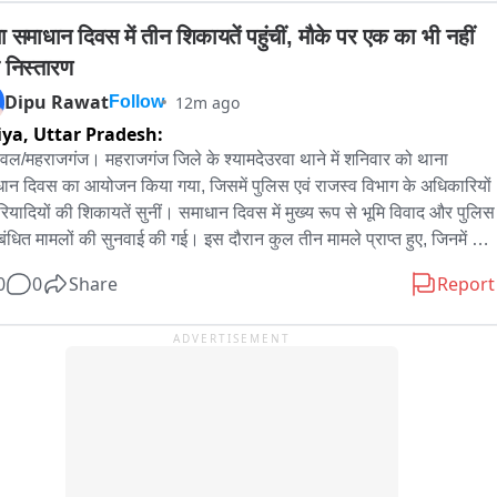
े से एक को जोधपुर रैफर किया गया। भंवरी देवी विश्नोई के हत्यारे को गिरफ्तार 
 समाधान दिवस में तीन शिकायतें पहुंचीं, मौके पर एक का भी नहीं 
 की मांग को लेकर पूर्व विधायक किसनाराम विश्नोई के नेतृत्व में लोहावट थाने के 
 निस्तारण
 धरना दिया जा रहा है।
Dipu Rawat
12m ago
Follow
iya,
Uttar Pradesh:
वल/महराजगंज। महराजगंज जिले के श्यामदेउरवा थाने में शनिवार को थाना 
ान दिवस का आयोजन किया गया, जिसमें पुलिस एवं राजस्व विभाग के अधिकारियों 
रियादियों की शिकायतें सुनीं। समाधान दिवस में मुख्य रूप से भूमि विवाद और पुलिस 
ंबंधित मामलों की सुनवाई की गई। इस दौरान कुल तीन मामले प्राप्त हुए, जिनमें एक 
स विभाग से संबंधित तथा दो राजस्व विभाग से जुड़े थे। हालांकि, मौके पर किसी भी 
0
0
Share
Report
यत का निस्तारण नहीं हो सका। संबंधित मामलों के समाधान के लिए पुलिस और 
्व विभाग की संयुक्त टीमें गठित की गई हैं। तहसीलदार सदर पंकज शाही ने 
ADVERTISEMENT
स्थ अधिकारियों को निर्देश दिया कि प्राप्त सभी शिकायती पत्रों का शीघ्र, निष्पक्ष 
ुणवत्तापूर्ण निस्तारण सुनिश्चित किया जाए, ताकि फरियादियों को समयबद्ध न्याय 
सके। समाधान दिवस में थानाध्यक्ष सत्यप्रकाश सिंह, उपनिरीक्षक राजेश सिंह, 
वल चौकी प्रभारी आलोक राय, कतरारी चौकी प्रभारी दीपक मिश्रा, हेड 
्टेबल संजय सिंह, कानूनगो जयप्रकाश कन्नौजिया, लेखपाल सुशील शुक्ला, 
ीत श्रीवास्तव, वीरेंद्र गुप्ता, सूरज कुमार, अंकित कुमार, राकेश राव, निखिल सिंह, 