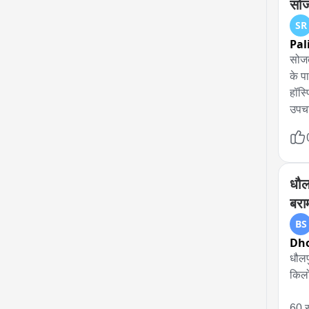
सोज
SR
Pal
सोजत
के प
हॉस्
उपचा
धौलप
बरा
BS
Dho
धौलप
किलो
60 स