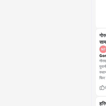
अल्क
उपस्
गोरख
साम
NT
Go
गोरखप
पुरा
स्था
फिर 
से ह
पुलि
है। 
रहा 
हरिय