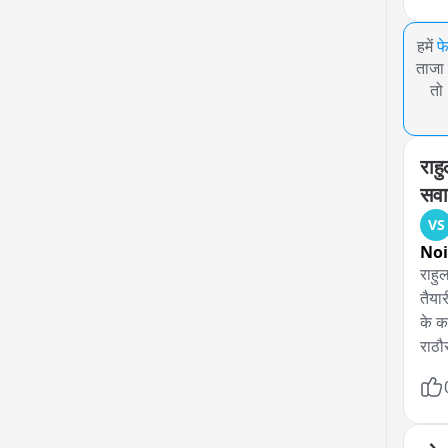
हमें
फ
ताजा 
तो
राह
सव
VS
No
राहुल
तैया
के का
राठौ