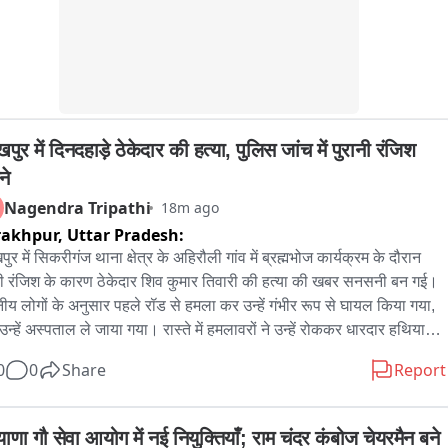
ा सिंह, विजय कौशल सहित राजस्व विभाग के कई अधिकारी और कर्मचारी 
थित रहे।
पुर में दिनदहाड़े ठेकेदार की हत्या, पुलिस जांच में पुरानी रंजिश 
ने
Nagendra Tripathi
18m ago
rakhpur,
Uttar Pradesh:
ुर में सिकरीगंज थाना क्षेत्र के अहिरौली गांव में ब्रह्मभोज कार्यक्रम के दौरान 
नी रंजिश के कारण ठेकेदार शिव कुमार तिवारी की हत्या की खबर सनसनी बन गई। 
नीय लोगों के अनुसार पहले रॉड से हमला कर उन्हें गंभीर रूप से घायल किया गया, 
उन्हें अस्पताल ले जाया गया। रास्ते में हमलावरों ने उन्हें रोककर धारदार हथियार 
मला कर उनकी हत्या कर दी। शव को खेत में फेंककर हमलावर फरार हो गए। 
0
0
Share
Report
स मौके पर पहुंची और पोस्टमार्टम के लिए शव को कब्जे में लेकर जांच शुरू कर दी 
हत्या की वजह और आरोपियों की पहचान को लेकर छानबीन चल रही है; माना जा 
है कि हत्या पुरानी रंजिश का एंगल हो सकती है। शिव कुमार तिवारी बिजली विभाग में 
ाणा गौ सेवा आयोग में नई नियुक्तियाँ; राम चंदर कंबोज चेयरमैन बने