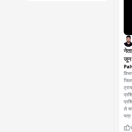
नेत
जून
Pal
विभा
जिला
ट्रा
प्रशि
प्रश
ले स
पत्र