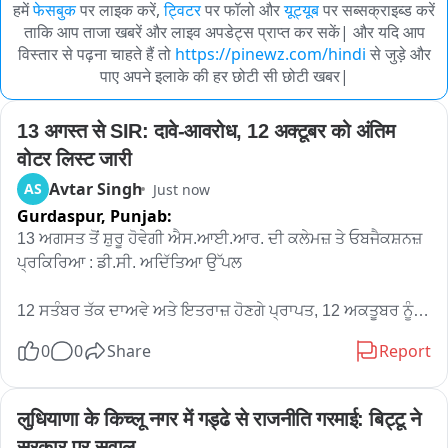
हमें
फेसबुक
पर लाइक करें,
ट्विटर
पर फॉलो और
यूट्यूब
पर सब्सक्राइब्ड करें
ताकि आप ताजा खबरें और लाइव अपडेट्स प्राप्त कर सकें| और यदि आप
विस्तार से पढ़ना चाहते हैं तो
https://pinewz.com/hindi
से जुड़े और
पाए अपने इलाके की हर छोटी सी छोटी खबर|
13 अगस्त से SIR: दावे-आवरोध, 12 अक्टूबर को अंतिम 
वोटर लिस्ट जारी
Avtar Singh
AS
Just now
Gurdaspur,
Punjab:
13 ਅਗਸਤ ਤੋਂ ਸ਼ੁਰੂ ਹੋਵੇਗੀ ਐਸ.ਆਈ.ਆਰ. ਦੀ ਕਲੇਮਜ਼ ਤੇ ਓਬਜੈਕਸ਼ਨਜ਼ 
ਪ੍ਰਕਿਰਿਆ : ਡੀ.ਸੀ. ਅਦਿੱਤਿਆ ਉੱਪਲ

12 ਸਤੰਬਰ ਤੱਕ ਦਾਅਵੇ ਅਤੇ ਇਤਰਾਜ਼ ਹੋਣਗੇ ਪ੍ਰਾਪਤ, 12 ਅਕਤੂਬਰ ਨੂੰ 
ਜਾਰੀ ਹੋਵੇਗੀ ਅੰਤਿਮ ਵੋਟਰ ਸੂਚੀ。

0
0
Share
Report
ਐਕਰ:- ਡਿਪਟੀ ਕਮਿਸ਼ਨਰ ਗੁਰਦਾਸਪੁਰ ਅਦਿੱਤਿਆ ਉੱਪਲ ਨੇ ਜਾਣਕਾਰੀ 
ਦਿੰਦਿਆਂ ਦੱਸਿਆ ਕਿ ਜ਼ਿਲ੍ਹੇ ਵਿੱਚ ਵਿਸ਼ੇਸ਼ ਸੰਖੇਪ ਪੁਨਰੀਖਣ (Special 
लुधियाणा के किच्लू नगर में गड्ढे से राजनीति गरमाई: बिट्टू ने 
Intensive Revision-SIR) ਦਾ ਪਹਿਲਾ ਪੜਾਅ ਸਫਲਤਾਪੂਰਵਕ 
सरकार पर सवाल