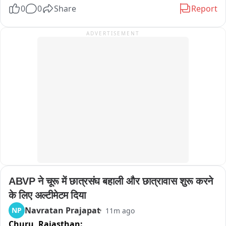
0
0
Share
Report
व्हाट्सपर पर मांग रहे हैं पैसे 

ADVERTISEMENT
कई लोगों ने ठग को किए पैसे ट्रांसफर 

बृहस्पति सिंह ने की शिकायत
ABVP ने चूरू में छात्रसंघ बहाली और छात्रावास शुरू करने 
के लिए अल्टीमेटम दिया
Navratan Prajapat
NP
11m ago
Churu,
Rajasthan: