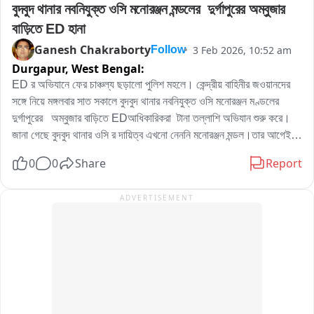
বুদবুদ থানার নবনিযুক্ত ওসি মনোরঞ্জন মন্ডলের  দুর্গাপুরের অম্বুজার 
বাড়িতে ED হানা
Ganesh Chakraborty
3 Feb 2026, 10:52 am
Follow
Durgapur,
West Bengal:
ED র অভিযানে ফের চাঞ্চল্য ছড়ালো পুলিশ মহলে। কেন্দ্রীয় বাহিনীর জওয়ানদের 
সঙ্গে নিয়ে মঙ্গলবার সাত সকালে বুদবুদ থানার নবনিযুক্ত ওসি মনোরঞ্জন মণ্ডলের 
দুর্গাপুরের   অম্বুজার বাড়িতে EDআধিকারিকরা  টানা তল্লাশি অভিযান শুরু করে।
জানা গেছে বুদবুদ থানার ওসি র দায়িত্ব এখনো নেননি মনোরঞ্জন মন্ডল।তার আগেই 
তার সিটি সেন্টারের অম্বুজার বাড়িতে EDআধিকারিকরা তল্লাশি অভিযান করায় পশ্চিম 
0
0
Share
Report
বর্ধমান জেলার পুলিশ মহলে ব্যাপক চাঞ্চল্য ছড়িয়ে পড়ে। যদিও ED আধিকারিকরা 
কি কারনে এই তল্লাশি অভিযান সেই বিষয়ে কিছু বলতে চাননি।
ADVERTISEMENT