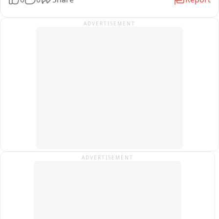
বৃহস্পতিবার মায়ের বিশেষ পূজো পাঠ মায়ের ভোগ নিবেদন হয় এবং ভক্তদের খিচুড়ি 
ভোগ প্রসাদ বিতরণ করা হয় এদিন।
ADVERTISEMENT
ADVERTISEMENT