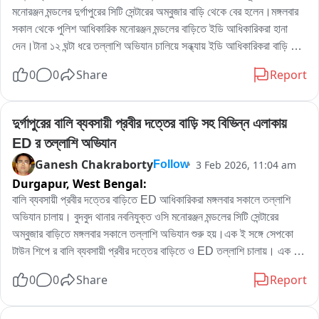
মনোরঞ্জন মন্ডলের দুর্গাপুরের সিটি সেন্টারের অম্বুজার বাড়ি থেকে বের হলেন।মঙ্গলবার 
সকাল থেকে পুলিশ আধিকারিক মনোরঞ্জন মন্ডলের বাড়িতে ইডি আধিকারিকরা হানা 
দেন।টানা ১২ ঘন্টা ধরে তল্লাশি অভিযান চালিয়ে সন্ধ্যায় ইডি আধিকারিকরা বাড়ি 
থেকে বের হয়ে চলে যান।যদিও ইডি আধিকারিকরা এই‌ তল্লাশি অভিযান নিয়ে কোন 
0
0
Share
Report
মন্তব্য করতে চাননি।সূত্রের খবর কয়লা পাচারের তদন্তের গতি আনতে ইডি পুলিশ 
আধিকারিক মনোরঞ্জন মন্ডলের বাড়িতে তল্লাশি চালায়।
দুর্গাপুরের বালি ব্যবসায়ী প্রবীর দত্তের বাড়ি সহ বিভিন্ন এলাকায় 
ED র তল্লাশি অভিযান
Ganesh Chakraborty
3 Feb 2026, 11:04 am
Follow
Durgapur,
West Bengal:
বালি ব্যবসায়ী প্রবীর দত্তের বাড়িতে ED আধিকারিকরা মঙ্গলবার সকালে তল্লাশি 
অভিযান চালায়। বুদবুদ থানার নবনিযুক্ত ওসি মনোরঞ্জন মন্ডলের সিটি সেন্টারের 
অম্বুজার বাড়িতে মঙ্গলবার সকালে তল্লাশি অভিযান শুরু হয়।এক ই সঙ্গে সেপকো 
টাউন শিপে র বালি ব্যবসায়ী প্রবীর দত্তের বাড়িতে ও ED তল্লাশি চালায়। এক ই 
সঙ্গে সঙ্গে পাণ্ডবেশ্বর জামুড়িয়াতেও ED র অভিযান শুরু হয়। আর্থিক অনিয়মের 
0
0
Share
Report
অভিযোগে এই তল্লাশি অভিযান বলে সূত্রের খবর। পশ্চিম বর্ধমান জেলার বিভিন্ন 
এলাকায় ED র অভিযান কে ঘিরে মঙ্গলবার ব্যপাক চাঞ্চল্য ছড়িয়ে পড়ে।