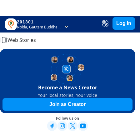
201301
Log In
Home
Noida, Gautam Buddha Nagar, Uttar Pradesh
Web Stories
Become a News Creator
Your local stories, Your voice
Join as Creator
Follow us on