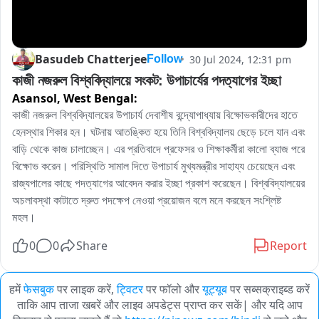
Basudeb Chatterjee
30 Jul 2024, 12:31 pm
Follow
কাজী নজরুল বিশ্ববিদ্যালয়ে সংকট: উপাচার্যের পদত্যাগের ইচ্ছা
Asansol,
West Bengal:
কাজী নজরুল বিশ্ববিদ্যালয়ের উপাচার্য দেবাশীষ বন্দ্যোপাধ্যায় বিক্ষোভকারীদের হাতে 
হেনস্থার শিকার হন। ঘটনায় আতঙ্কিত হয়ে তিনি বিশ্ববিদ্যালয় ছেড়ে চলে যান এবং 
বাড়ি থেকে কাজ চালাচ্ছেন। এর প্রতিবাদে প্রফেসর ও শিক্ষাকর্মীরা কালো ব্যাজ পরে 
বিক্ষোভ করেন। পরিস্থিতি সামাল দিতে উপাচার্য মুখ্যমন্ত্রীর সাহায্য চেয়েছেন এবং 
রাজ্যপালের কাছে পদত্যাগের আবেদন করার ইচ্ছা প্রকাশ করেছেন। বিশ্ববিদ্যালয়ের 
অচলাবস্থা কাটাতে দ্রুত পদক্ষেপ নেওয়া প্রয়োজন বলে মনে করছেন সংশ্লিষ্ট 
মহল।
0
0
Share
Report
हमें
फेसबुक
पर लाइक करें,
ट्विटर
पर फॉलो और
यूट्यूब
पर सब्सक्राइब्ड करें
ताकि आप ताजा खबरें और लाइव अपडेट्स प्राप्त कर सकें| और यदि आप