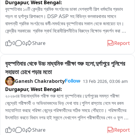
Durgapur,
West Bengal:
বৃহস্পতিবার ১০টি কেন্দ্রীয় শ্রমিক সংগঠনের ডাকা দেশব্যাপী শিল্প ধর্মঘটের প্রভাব 
পড়ল না দুর্গাপুর শিল্পাঞ্চলে। DSP ASP সহ বিভিন্ন কলকারখানার সামনে  
বামপন্থী শ্রমিক সংগঠনের কর্মী-সমর্থকের বৃহস্পতিবার সকাল থেকে জমায়েত হন। 
কেন্দ্রীয় সরকারের  শ্রমিক স্বার্থ বিরোধীশিল্পনীতির বিরুদ্ধে বিক্ষোভ প্রদর্শন করা 
করেন।কতটা ভয়াবহ কেন্দ্রীয় শ্রমিক স্বার্থ বিরোধী শিল্প নীতি, দুর্গাপুরের সিটু নেতা 
0
0
Share
Report
স্বপন মজুমদার  বিক্ষোভে সামিল হয়ে শিল্প ধর্মঘট কেন ডাকা হয়েছে তার কারন ব্যাখা 
করেন এদিন।
বৃহস্পতিবার থেকে উচ্চ মাধ্যমিক পরীক্ষা শুরু হলো,দুর্গাপুরে পুলিশের 
সহায়তা চোখে পড়ার মতো
Ganesh Chakraborty
13 Feb 2026, 03:06 am
Follow
Durgapur,
West Bengal:
২০২৬এর উচ্চমাধ্যমিক পরীক্ষ শুরু হলো বৃহস্পতিবার।দুর্গাপুরের সমস্ত পরীক্ষা 
কেন্দ্রেই পরীক্ষার্থী ও অভিভাবকদের ভিড় দেখা যায়।পুলিশ রাস্তায় নেমে সব রকম 
সহযোগিতা করছে পরিক্ষা কেন্দ্রে পরিক্ষার্থীদের সঠিক সময়ে পৌঁছাতে। পরিক্ষার্থীদের 
উৎসাহিত করতে বিধান নগর হাই স্কুলে দেখাগেল পুলিশ পরীক্ষার্থীদের পেন ও ফুল 
তুলে দিচ্ছে। বিভিন্ন পরিক্ষা কেন্দ্রে পুলিশ এদিন পরিক্ষার্থীদের উৎসাহিত করে কোথাও 
0
0
Share
Report
পেন কোথাও ফুল এবং কোথাও জলের বোতল দিয়ে। প্রথম দিন দুর্গাপুরে সব কেন্দ্রে 