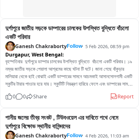
দুর্গাপুরে জাতীয় সড়কে ডাম্পারের চালকের উপস্থিত বুদ্ধিতে বাঁচলো 
একটি পরিবার
Ganesh Chakraborty
5 Feb 2026, 08:59 pm
Follow
Durgapur,
West Bengal:
বৃহস্পতিবার  দুর্গাপুরে ডাম্পার চালকের উপস্থিত বুদ্ধিতে  বাঁচলো একটি পরিবার। ১৯ 
নম্বর জাতীয় সড়কে পেয়ালা আশ্রমের কাছে ঘটনা টি ঘটে। জানা গেছে বাঁকুড়ার 
মালিয়ারা থেকে ছাই বোঝাই একটি ডাম্পারের সামনে আচমকাই আসানসোলগামী একটি 
স্কুটির টায়ার পাংচার হয়ে যায়। স্কুটিটি নিয়ন্ত্রণ হারিয়ে ফেলে এবং ডাম্পারের সামনে 
পড়ে যায় । অবস্থা বেগতিক বুঝে ডাম্পারের চালক ডিভাইডারে উঠে পড়ে। স্কুটির 
0
0
Share
Report
আরোহীরা অল্পবিস্তর লাগলে ও বড়সড় আঘাত থেকে বেঁচে যায়। আহতদের ট্রফিক 
পুলিশ উদ্ধার করে হাসপাতালে নিয়ে যায়।
পানীয় জলের তীব্র সংকট , টিউবওয়েল এর দাবিতে পথে নেমে 
দুর্গাপুরে বিক্ষোভ স্থানীয় বাসিন্দাদের
Ganesh Chakraborty
4 Feb 2026, 11:03 am
Follow