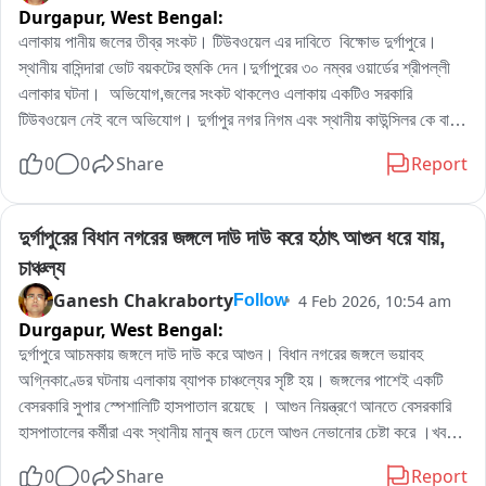
Durgapur,
West Bengal:
এলাকায় পানীয় জলের তীব্র সংকট। টিউবওয়েল এর দাবিতে  বিক্ষোভ দুর্গাপুরে। 
স্থানীয় বাসিন্দারা ভোট বয়কটের হুমকি দেন।দুর্গাপুরের ৩০ নম্বর ওয়ার্ডের শ্রীপল্লী 
এলাকার ঘটনা।  অভিযোগ,জলের সংকট থাকলেও এলাকায় একটিও সরকারি 
টিউবওয়েল নেই বলে অভিযোগ। দুর্গাপুর নগর নিগম এবং স্থানীয় কাউন্সিলর কে বার 
বার বলেও স্থানীয় মানুষ কোন সুরাহা পাননি বলে অভিযোগ।বাধ্য হয়ে পথ অবরোধ 
0
0
Share
Report
করে স্থানীয় মানুষ বলে জানা গেছে।
দুর্গাপুরের বিধান নগরের জঙ্গলে দাউ দাউ করে হঠাৎ আগুন ধরে যায়, 
চাঞ্চল্য
Ganesh Chakraborty
4 Feb 2026, 10:54 am
Follow
Durgapur,
West Bengal:
দুর্গাপুরে আচমকায় জঙ্গলে দাউ দাউ করে আগুন। বিধান নগরের জঙ্গলে ভয়াবহ 
অগ্নিকাণ্ডের ঘটনায় এলাকায় ব্যাপক চাঞ্চল্যের সৃষ্টি হয়। জঙ্গলের পাশেই একটি 
বেসরকারি সুপার স্পেশালিটি হাসপাতাল রয়েছে । আগুন নিয়ন্ত্রণে আনতে বেসরকারি 
হাসপাতালের কর্মীরা এবং স্থানীয় মানুষ জল ঢেলে আগুন নেভানোর চেষ্টা করে ।খবর 
দেওয়া হয় দুর্গাপুরের দমকল বিভাগকে। পরে দমকল বাহিনীর কর্মীরা আগুন নিয়ন্ত্রণে 
0
0
Share
Report
আনে।