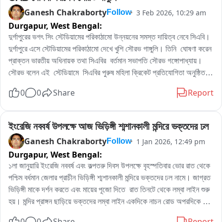
Ganesh Chakraborty
3 Feb 2026, 10:29 am
Follow
Durgapur,
West Bengal:
দুর্গাপুরের ভগৎ সিং স্টেডিয়ামের পরিকাঠামো উন্নয়নের সমস্ত দায়িত্ব নেবে সিএবি।  

দুর্গাপুরে এসে স্টেডিয়ামের পরিকাঠামো দেখে খুশি সৌরভ গাঙ্গুলি। তিনি  ঘোষণা করেন  
প্রাক্তন ভারতীয় অধিনায়ক তথা সিএবির  বর্তমান সভাপতি সৌরভ গঙ্গোপাধ্যায়।
সৌরভ বলেন এই  স্টেডিয়ামে  সিএবির পুরুষ মহিলা ক্রিকেট প্রতিযোগিতা অনুষ্ঠিত 
করা হবে আগামী দিনে। দুর্গাপুরের স্পোর্টস কার্নিভালের সমাপ্তি অনুষ্ঠানে উপস্থিত 
0
0
Share
Report
ছিলেন সৌরভ গঙ্গোপাধ্যায়। সৌরভের দুর্গাপুরের ক্রীড়া মহল ও প্রশাসন খুশি র 
হাওয়া।
ইংরেজি নববর্ষ উপলক্ষে আজ ভিড়িঙ্গী শ্মশানকালী মন্দিরে ভক্তদের ঢল
Ganesh Chakraborty
1 Jan 2026, 12:49 pm
Follow
Durgapur,
West Bengal:
১লা জানুয়ারি ইংরেজি নববর্ষ এবং কল্পতরু দিবস উপলক্ষে বৃহস্পতিবার ভোর রাত থেকে 
পশ্চিম বর্ধমান জেলার প্রাচীন ভিড়িঙ্গী শ্মশানকালী মন্দিরে ভক্তদের ঢল নামে। জাগ্রত 
ভিড়িঙ্গী মাকে দর্শন করতে এবং মায়ের পূজো দিতে  রাত তিনটে থেকে লম্বা লাইন শুরু 
হয়। মন্দির প্রাঙ্গন ছাড়িয়ে ভক্তদের লম্বা লাইন একদিকে নাচন রোড অপরদিকে 
আমবাগান হেল্থ সেন্টার পর্যন্ত চলে যায়। কল্পতরু দিবস ও ইংরেজি নববর্ষ উপলক্ষে  
0
0
Share
Report