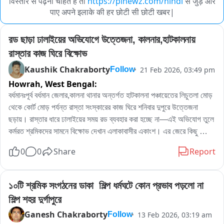
विस्तार से पढ़ना चाहते हैं तो
https://pinewz.com/hindi
से जुड़े और
पाए अपने इलाके की हर छोटी सी छोटी खबर|
রড ছাড়া ঢালাইয়ের অভিযোগে উত্তেজনা, কালনার,হাটকালনায় 
রাস্তার কাজ ঘিরে বিক্ষোভ
Kaushik Chakraborty
21 Feb 2026, 03:49 pm
Follow
Howrah,
West Bengal:
বর্ধমানঃপূর্ব বর্ধমান জেলার,কালনা থানার অন্তর্গত হাটকালনা পঞ্চায়েতের লিচুতলা মোড় 
থেকে কোর্ট মোড় পর্যন্ত রাস্তা সংস্কারের কাজ ঘিরে শনিবার দুপুরে উত্তেজনা 
ছড়ায়। রাস্তার ধারে ঢালাইয়ের সময় রড ব্যবহার করা হচ্ছে না—এই অভিযোগ তুলে 
কর্মরত শ্রমিকদের সামনে বিক্ষোভ দেখান এলাকাবাসীর একাংশ। এর জেরে কিছু 
সময়ের জন্য কাজ বন্ধ হয়ে যায়।

0
0
Share
Report
স্থানীয়দের দাবি, দীর্ঘদিন ধরে রাস্তাটি বেহাল অবস্থায় ছিল। সম্প্রতি পেভার ব্লক 
ইট দিয়ে পুরো রাস্তা তৈরির কাজ শুরু হয়েছে। কিন্তু রং পাড়া পূর্ব এলাকায় ঢালাইয়ের 
সময় রড ব্যবহার করা হচ্ছে না বলে তাঁদের অভিযোগ। বাসিন্দাদের বক্তব্য, 
১০টি শ্রমিক সংগঠনের ডাকা  শিল্প ধর্মঘটে কোন প্রভাব পড়লো না 
“অন্যদিকে রড দিয়ে ঢালাই হয়েছে, এখানে কেন হবে না? তাই কাজ বন্ধ রাখতে 
শিল্প শহর দুর্গাপুরে
বলেছি। কী সিডিউল অনুযায়ী কাজ হচ্ছে, সেটিও দেখাতে বলা হয়েছে"।
Ganesh Chakraborty
13 Feb 2026, 03:19 am
Follow