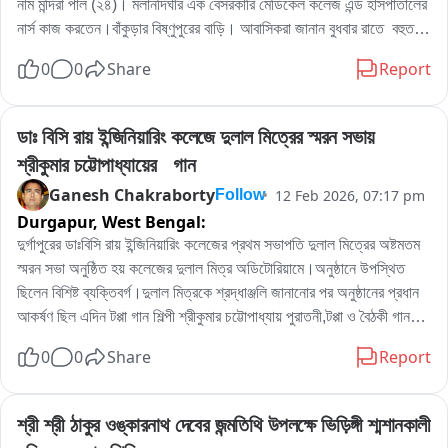
নাম মন্দিরা পাল (২৪)। মলানদিঘীর এক বেসরকারি মেডিকেল কলেজ এন্ড হাসপাতালের 
নার্স কাজ করতেন।বাঁকুড়ার বিষ্ণুপুরের বাড়ি। আবাসিকরা জানান বুধবার রাতে  বহুতল  
আবাসনের নিচ থেকে মৃত দেহ উদ্ধার হয়। নার্সের বহুতল থেকে পড়ে মৃত্যু না এর 
0
0
Share
Report
পিছনে অন্যরহস্য রয়েছে পুলিশ গোটা ঘটনার তদন্ত শুরু করেছে।মৃতদেহ উদ্ধার 
করে ময়নাতদন্তের জন্য পাঠানো হয়েছে বলে জানা গেছে
ডাঃ বিসি রায় ইন্জিনিয়ারিং কলেজে দুলাল মিত্রের স্মরন সভায় 
শ্রীকুমার চট্টোপাধ্যায়ের   গান
Ganesh Chakraborty
12 Feb 2026, 07:17 pm
Follow
Durgapur,
West Bengal:
দুর্গাপুরের ডাঃবিসি রায় ইন্জিনিয়ারিং কলেজের প্রথম সভাপতি দুলাল মিত্রের অষ্টমতম 
স্মরন সভা অনুষ্ঠিত হয় কলেজের দুলাল মিত্র অডিটোরিয়ামে।অনুষ্ঠানে উপস্থিত 
ছিলেন বিশিষ্ট ব্যক্তিবর্গ।দুলাল মিত্রকে শ্রদ্ধাঞ্জলি জানানোর পর অনুষ্ঠানের প্রধান 
আকর্ষণ ছিল এদিন টপ্পা গান শিল্পী শ্রীকুমার চট্টোপাধ্যায় পুরাতনী,টপ্পা ও বৈঠকী গান।
শ্রীকুমার চট্টোপাধ্যায় এদিন একের পর এক পুরাতনী টপ্পা ও বৈঠকী গানে আসর মাতিয়ে 
0
0
Share
Report
রাখেন।সেই সঙ্গে শ্রীকুমার চট্টোপাধ্যায়ের পুত্র ঋষিকুমার চট্টোপাধ্যায়ের তবলার বোল 
অন্যমাত্রা যোগ করে।
শ্রী শ্রী ঠাকুর ওঙ্কারনাথ দেবের জন্মতিথি উপলক্ষে ভিড়িঙ্গী শ্মশানকালী 