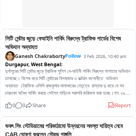
সিটি সেন্টার জুড়ে বেআইনি পার্কিং বিরুদ্ধে ট্রাফিক গার্ডের বিশেষ 
অভিযান অব্যাহত
Ganesh Chakraborty
3 Feb 2026, 10:40 am
Follow
Durgapur,
West Bengal:
দুর্গাপুরের সিটি সেন্টার জুড়ে ট্রাফিক পুলিশ বে-আইনী পার্কিং বিরুদ্ধে লাগাতার অভিযান 
চালাচ্ছে। বিশেষ করে সিটি সেন্টারের বিগবাজার ও ডক্টরস কলোনীতে  অভিযান 
অব্যাহত ।ট্রাফিক এসিপি রাজকুমার মালাকারের নেতৃত্বে  রাস্তার দু ধারে যে সব 
চারচাকা অবৈধ পার্কিং করছে সেইসব গাড়িকে সরাসরি জরিমানা করা হচ্ছে।গত ২৯ 
তারিখ সাংবাদিক বৈঠক করে ডিসি ট্রাফিক জানিয়েছিলেন অবৈধ পার্কিং বিরুদ্ধে 
0
0
Share
Report
লাগাতার অভিযান চালানো হবে। ইতিমধ্যে ১৩ টি জায়গায় এডিডিএর পক্ষ থেকে 
স্বনির্ভর গোষ্টীর মহিলাদের পার্কিং জোনের দায়িত্ব দেওয়া হয়েছে।
ভকৎ সিং স্টেডিয়ামের পরিকাঠামো উন্নয়নের সমস্ত দায়িত্ব নেবে 
CAB ঘোষণা করলেন সৌরভ গাঙ্গুলি