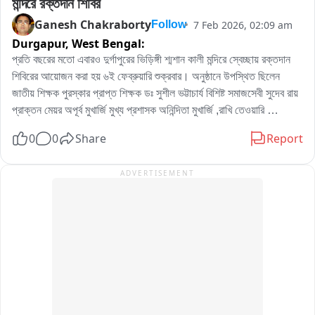
মন্দিরে রক্তদান শিবির
Ganesh Chakraborty
7 Feb 2026, 02:09 am
Follow
Durgapur,
West Bengal:
প্রতি বছরের মতো এবারও দুর্গাপুরের ভিড়িঙ্গী শ্মশান কালী মন্দিরে স্বেচ্ছায় রক্তদান 
শিবিরের আয়োজন করা হয় ৬ই ফেব্রুয়ারি শুক্রবার। অনুষ্ঠানে উপস্থিত ছিলেন 
জাতীয় শিক্ষক পুরস্কার প্রাপ্ত শিক্ষক ডঃ সুশীল ভট্টাচার্য বিশিষ্ট সমাজসেবী সুদেব রায় 
প্রাক্তন মেয়র অপূর্ব মুখার্জি মুখ্য প্রশাসক অনিন্দিতা মুখার্জি ,রাখি তেওয়ারি 
আন্তর্জাতিক পদক প্রাপ্ত পাওয়ার লিফটার সীমা দত্ত চ্যাটার্জি। দুর্গাপুর মহকুমা 
0
0
Share
Report
হাসপাতালের ব্লাড ব্যাংক সহযোগিতায় এই সুন্দর অনুষ্ঠান টি সুষ্ঠু ভাবে সম্পন্ন হয়।
ADVERTISEMENT