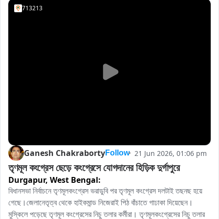
713213
Ganesh Chakraborty
21 Jun 2026, 01:06 pm
Follow
তৃণমূল কংগ্রেস ছেড়ে কংগ্রেসে যোগদানের হিড়িক দুর্গাপুরে
Durgapur,
West Bengal:
বিধানসভা নির্বাচনে তৃণমূলকংগ্রেস ভরাডুবি পর তৃণমূল কংগ্রেস দলটাই তছনছ হয়ে 
গেছে।জেলানেতৃত্ব থেকে হাইকমান্ড নিজেরাই পিঠ বাঁচাতে গাঢাকা দিয়েছেন। 
মুস্কিলে পড়েছে তৃণমূল কংগ্রেসের নিচু তলার কর্মীরা। তৃণমূলকংগ্রেসের নিচু তলার 