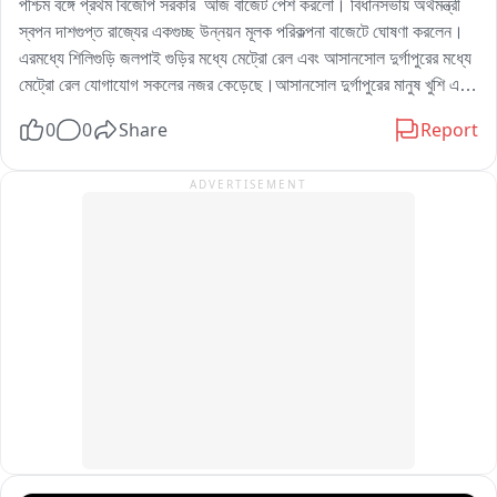
পশ্চিম বঙ্গে প্রথম বিজেপি সরকার  আজ বাজেট পেশ করলো। বিধানসভায় অর্থমন্ত্রী 
স্বপন দাশগুপ্ত রাজ্যের একগুচ্ছ উন্নয়ন মূলক পরিকল্পনা বাজেটে ঘোষণা করলেন। 
এরমধ্যে শিলিগুড়ি জলপাই গুড়ির মধ্যে মেট্রো রেল এবং আসানসোল দুর্গাপুরের মধ্যে 
মেট্রো রেল যোগাযোগ সকলের নজর কেড়েছে।আসানসোল দুর্গাপুরের মানুষ খুশি এই 
খবরে। দুর্গাপুর পূর্ব বিধানসভা কেন্দ্রের বিজেপি বিধায়ক চন্দ্রশেখর বন্দোপাধ্যায়ের 
0
0
Share
Report
প্রতিক্রিয়া এই বাজেট নিয়ে ।
ADVERTISEMENT