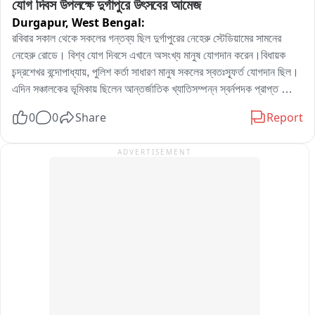
যোগ দিবস উপলক্ষে দুর্গাপুরে উৎসবের আমেজ
Durgapur,
West Bengal:
রবিবার সকাল থেকে সকলের গন্তব্য ছিল দুর্গাপুরের নেহেরু স্টেডিয়ামের সামনের 
নেহেরু রোডে। বিশ্ব যোগ দিবসে এখানে অসংখ্য মানুষ যোগদান করেন।বিধায়ক 
চন্দ্রশেখর বন্দোপাধ্যায়, পুলিশ কর্তা সাধারণ মানুষ সকলের স্বতঃস্ফূর্ত যোগদান ছিল। 
এদিন সঞ্চালকের ভূমিকায় ছিলেন আন্তর্জাতিক খ্যাতিসম্পন্ন স্বর্নপদক প্রাপ্ত 
পাওয়ার লিফটার সীমা দত্ত চ্যাটার্জি।
0
0
Share
Report
ADVERTISEMENT