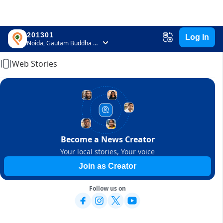
201301
Log In
Home
Noida, Gautam Buddha Nagar, Uttar Pradesh
Web Stories
Become a News Creator
Your local stories, Your voice
Join as Creator
Follow us on