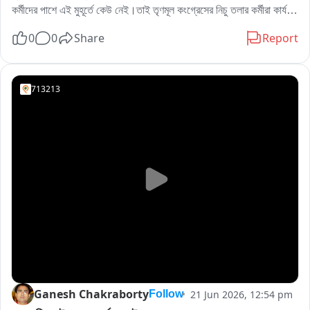
কর্মীদের পাশে এই মুহূর্তে কেউ নেই।তাই তৃণমূল কংগ্রেসের নিচু তলার কর্মীরা কার্যত 
দিশেহারা।রবিবার দুর্গাপুরের পানাগড়ে জাতীয় কংগ্রেসের যোগদান করলেন ১৫০ 
0
0
Share
Report
তৃণমূল কংগ্রেস কর্মী। তৃণমূল কংগ্রেস থেকে কংগ্রেসে আশার আগ্রহ দেখানো এবং 
দলে দলে যোগদান নিয়ে কংগ্রেস কর্মীরা নুতন দিশা দেখছেন।
713213
Ganesh Chakraborty
21 Jun 2026, 12:54 pm
Follow