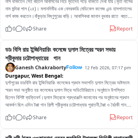
নার্স থাকতেন সেই বহুতল আবাসনের নিচে মৃতদেহ পড়ে থাকতে দেখা যায়।মৃতা নার্সের 
নাম মন্দিরা পাল (২৪)। মলানদিঘীর এক বেসরকারি মেডিকেল কলেজ এন্ড হাসপাতালের 
নার্স কাজ করতেন।বাঁকুড়ার বিষ্ণুপুরের বাড়ি। আবাসিকরা জানান বুধবার রাতে  বহুতল  
আবাসনের নিচ থেকে মৃত দেহ উদ্ধার হয়। নার্সের বহুতল থেকে পড়ে মৃত্যু না এর 
0
0
Share
Report
পিছনে অন্যরহস্য রয়েছে পুলিশ গোটা ঘটনার তদন্ত শুরু করেছে।মৃতদেহ উদ্ধার 
করে ময়নাতদন্তের জন্য পাঠানো হয়েছে বলে জানা গেছে
ডাঃ বিসি রায় ইন্জিনিয়ারিং কলেজে দুলাল মিত্রের স্মরন সভায় 
শ্রীকুমার চট্টোপাধ্যায়ের   গান
Ganesh Chakraborty
12 Feb 2026, 07:17 pm
Follow
Durgapur,
West Bengal:
দুর্গাপুরের ডাঃবিসি রায় ইন্জিনিয়ারিং কলেজের প্রথম সভাপতি দুলাল মিত্রের অষ্টমতম 
স্মরন সভা অনুষ্ঠিত হয় কলেজের দুলাল মিত্র অডিটোরিয়ামে।অনুষ্ঠানে উপস্থিত 
ছিলেন বিশিষ্ট ব্যক্তিবর্গ।দুলাল মিত্রকে শ্রদ্ধাঞ্জলি জানানোর পর অনুষ্ঠানের প্রধান 
আকর্ষণ ছিল এদিন টপ্পা গান শিল্পী শ্রীকুমার চট্টোপাধ্যায় পুরাতনী,টপ্পা ও বৈঠকী গান।
শ্রীকুমার চট্টোপাধ্যায় এদিন একের পর এক পুরাতনী টপ্পা ও বৈঠকী গানে আসর মাতিয়ে 
0
0
Share
Report
রাখেন।সেই সঙ্গে শ্রীকুমার চট্টোপাধ্যায়ের পুত্র ঋষিকুমার চট্টোপাধ্যায়ের তবলার বোল 
অন্যমাত্রা যোগ করে।