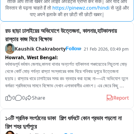
ताकि आप ताजा खबरें और लाइव अपडेट्स प्राप्त कर सकें| और यदि आप
विस्तार से पढ़ना चाहते हैं तो
https://pinewz.com/hindi
से जुड़े और
पाए अपने इलाके की हर छोटी सी छोटी खबर|
রড ছাড়া ঢালাইয়ের অভিযোগে উত্তেজনা, কালনার,হাটকালনায় 
রাস্তার কাজ ঘিরে বিক্ষোভ
Kaushik Chakraborty
21 Feb 2026, 03:49 pm
Follow
Howrah,
West Bengal:
বর্ধমানঃপূর্ব বর্ধমান জেলার,কালনা থানার অন্তর্গত হাটকালনা পঞ্চায়েতের লিচুতলা মোড় 
থেকে কোর্ট মোড় পর্যন্ত রাস্তা সংস্কারের কাজ ঘিরে শনিবার দুপুরে উত্তেজনা 
ছড়ায়। রাস্তার ধারে ঢালাইয়ের সময় রড ব্যবহার করা হচ্ছে না—এই অভিযোগ তুলে 
কর্মরত শ্রমিকদের সামনে বিক্ষোভ দেখান এলাকাবাসীর একাংশ। এর জেরে কিছু 
সময়ের জন্য কাজ বন্ধ হয়ে যায়।

0
0
Share
Report
স্থানীয়দের দাবি, দীর্ঘদিন ধরে রাস্তাটি বেহাল অবস্থায় ছিল। সম্প্রতি পেভার ব্লক 
ইট দিয়ে পুরো রাস্তা তৈরির কাজ শুরু হয়েছে। কিন্তু রং পাড়া পূর্ব এলাকায় ঢালাইয়ের 
সময় রড ব্যবহার করা হচ্ছে না বলে তাঁদের অভিযোগ। বাসিন্দাদের বক্তব্য, 
১০টি শ্রমিক সংগঠনের ডাকা  শিল্প ধর্মঘটে কোন প্রভাব পড়লো না 
“অন্যদিকে রড দিয়ে ঢালাই হয়েছে, এখানে কেন হবে না? তাই কাজ বন্ধ রাখতে 
শিল্প শহর দুর্গাপুরে
বলেছি। কী সিডিউল অনুযায়ী কাজ হচ্ছে, সেটিও দেখাতে বলা হয়েছে"।