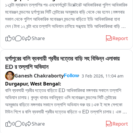
১২ঘন্টা ম্যারাথন তল্লাশির পর এনফোর্সমেন্ট ডিরেক্টরেট আধিকারিকরা পুলিশ আধিকারিক 
মনোরঞ্জন মন্ডলের দুর্গাপুরের সিটি সেন্টারের অম্বুজার বাড়ি থেকে বের হলেন।মঙ্গলবার 
সকাল থেকে পুলিশ আধিকারিক মনোরঞ্জন মন্ডলের বাড়িতে ইডি আধিকারিকরা হানা 
দেন।টানা ১২ ঘন্টা ধরে তল্লাশি অভিযান চালিয়ে সন্ধ্যায় ইডি আধিকারিকরা বাড়ি 
থেকে বের হয়ে চলে যান।যদিও ইডি আধিকারিকরা এই‌ তল্লাশি অভিযান নিয়ে কোন 
0
0
Share
Report
মন্তব্য করতে চাননি।সূত্রের খবর কয়লা পাচারের তদন্তের গতি আনতে ইডি পুলিশ 
আধিকারিক মনোরঞ্জন মন্ডলের বাড়িতে তল্লাশি চালায়।
দুর্গাপুরের বালি ব্যবসায়ী প্রবীর দত্তের বাড়ি সহ বিভিন্ন এলাকায় 
ED র তল্লাশি অভিযান
Ganesh Chakraborty
3 Feb 2026, 11:04 am
Follow
Durgapur,
West Bengal:
বালি ব্যবসায়ী প্রবীর দত্তের বাড়িতে ED আধিকারিকরা মঙ্গলবার সকালে তল্লাশি 
অভিযান চালায়। বুদবুদ থানার নবনিযুক্ত ওসি মনোরঞ্জন মন্ডলের সিটি সেন্টারের 
অম্বুজার বাড়িতে মঙ্গলবার সকালে তল্লাশি অভিযান শুরু হয়।এক ই সঙ্গে সেপকো 
টাউন শিপে র বালি ব্যবসায়ী প্রবীর দত্তের বাড়িতে ও ED তল্লাশি চালায়। এক ই 
সঙ্গে সঙ্গে পাণ্ডবেশ্বর জামুড়িয়াতেও ED র অভিযান শুরু হয়। আর্থিক অনিয়মের 
0
0
Share
Report
অভিযোগে এই তল্লাশি অভিযান বলে সূত্রের খবর। পশ্চিম বর্ধমান জেলার বিভিন্ন 