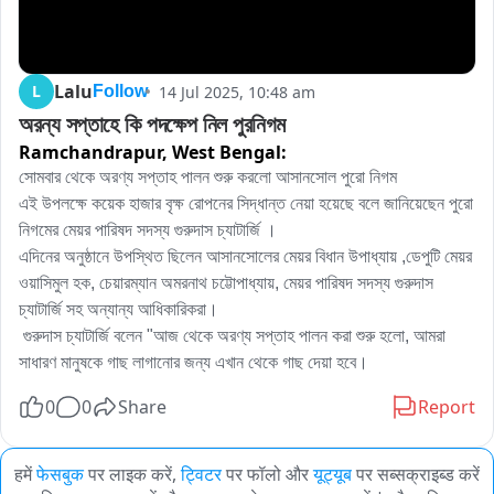
Lalu
L
14 Jul 2025, 10:48 am
Follow
অরন্য সপ্তাহে কি পদক্ষেপ নিল পুরনিগম
Ramchandrapur,
West Bengal:
সোমবার থেকে অরণ্য সপ্তাহ পালন শুরু করলো আসানসোল পুরো নিগম 

এই উপলক্ষে কয়েক হাজার বৃক্ষ রোপনের সিদ্ধান্ত নেয়া হয়েছে বলে জানিয়েছেন পুরো 
নিগমের মেয়র পারিষদ সদস্য গুরুদাস চ্যাটার্জি । 

এদিনের অনুষ্ঠানে উপস্থিত ছিলেন আসানসোলের মেয়র বিধান উপাধ্যায় ,ডেপুটি মেয়র 
ওয়াসিমুল হক, চেয়ারম্যান অমরনাথ চট্টোপাধ্যায়, মেয়র পারিষদ সদস্য গুরুদাস 
চ্যাটার্জি সহ অন্যান্য আধিকারিকরা।

 গুরুদাস চ্যাটার্জি বলেন "আজ থেকে অরণ্য সপ্তাহ পালন করা শুরু হলো, আমরা 
সাধারণ মানুষকে গাছ লাগানোর জন্য এখান থেকে গাছ দেয়া হবে।
0
0
Share
Report
हमें
फेसबुक
पर लाइक करें,
ट्विटर
पर फॉलो और
यूट्यूब
पर सब्सक्राइब्ड करें