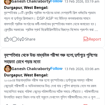
Ganesh Chakraborty
13 Feb 2026, 03:19 am
Follow
Durgapur,
West Bengal:
বৃহস্পতিবার ১০টি কেন্দ্রীয় শ্রমিক সংগঠনের ডাকা দেশব্যাপী শিল্প ধর্মঘটের প্রভাব 
পড়ল না দুর্গাপুর শিল্পাঞ্চলে। DSP ASP সহ বিভিন্ন কলকারখানার সামনে  
বামপন্থী শ্রমিক সংগঠনের কর্মী-সমর্থকের বৃহস্পতিবার সকাল থেকে জমায়েত হন। 
কেন্দ্রীয় সরকারের  শ্রমিক স্বার্থ বিরোধীশিল্পনীতির বিরুদ্ধে বিক্ষোভ প্রদর্শন করা 
করেন।কতটা ভয়াবহ কেন্দ্রীয় শ্রমিক স্বার্থ বিরোধী শিল্প নীতি, দুর্গাপুরের সিটু নেতা 
0
0
Share
Report
স্বপন মজুমদার  বিক্ষোভে সামিল হয়ে শিল্প ধর্মঘট কেন ডাকা হয়েছে তার কারন ব্যাখা 
করেন এদিন।
বৃহস্পতিবার থেকে উচ্চ মাধ্যমিক পরীক্ষা শুরু হলো,দুর্গাপুরে পুলিশের 
সহায়তা চোখে পড়ার মতো
Ganesh Chakraborty
13 Feb 2026, 03:06 am
Follow
Durgapur,
West Bengal:
২০২৬এর উচ্চমাধ্যমিক পরীক্ষ শুরু হলো বৃহস্পতিবার।দুর্গাপুরের সমস্ত পরীক্ষা 
কেন্দ্রেই পরীক্ষার্থী ও অভিভাবকদের ভিড় দেখা যায়।পুলিশ রাস্তায় নেমে সব রকম 
সহযোগিতা করছে পরিক্ষা কেন্দ্রে পরিক্ষার্থীদের সঠিক সময়ে পৌঁছাতে। পরিক্ষার্থীদের 
উৎসাহিত করতে বিধান নগর হাই স্কুলে দেখাগেল পুলিশ পরীক্ষার্থীদের পেন ও ফুল 
তুলে দিচ্ছে। বিভিন্ন পরিক্ষা কেন্দ্রে পুলিশ এদিন পরিক্ষার্থীদের উৎসাহিত করে কোথাও 