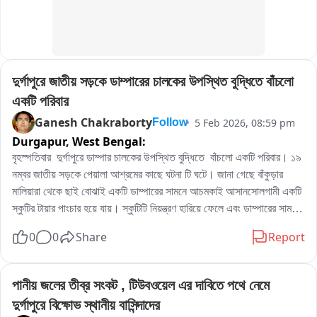
দুর্গাপুরে জাতীয় সড়কে ডাম্পারের চালকের উপস্থিত বুদ্ধিতে বাঁচলো 
একটি পরিবার
Ganesh Chakraborty
5 Feb 2026, 08:59 pm
Follow
Durgapur,
West Bengal:
বৃহস্পতিবার  দুর্গাপুরে ডাম্পার চালকের উপস্থিত বুদ্ধিতে  বাঁচলো একটি পরিবার। ১৯ 
নম্বর জাতীয় সড়কে পেয়ালা আশ্রমের কাছে ঘটনা টি ঘটে। জানা গেছে বাঁকুড়ার 
মালিয়ারা থেকে ছাই বোঝাই একটি ডাম্পারের সামনে আচমকাই আসানসোলগামী একটি 
স্কুটির টায়ার পাংচার হয়ে যায়। স্কুটিটি নিয়ন্ত্রণ হারিয়ে ফেলে এবং ডাম্পারের সামনে 
পড়ে যায় । অবস্থা বেগতিক বুঝে ডাম্পারের চালক ডিভাইডারে উঠে পড়ে। স্কুটির 
0
0
Share
Report
আরোহীরা অল্পবিস্তর লাগলে ও বড়সড় আঘাত থেকে বেঁচে যায়। আহতদের ট্রফিক 
পুলিশ উদ্ধার করে হাসপাতালে নিয়ে যায়।
পানীয় জলের তীব্র সংকট , টিউবওয়েল এর দাবিতে পথে নেমে 
দুর্গাপুরে বিক্ষোভ স্থানীয় বাসিন্দাদের