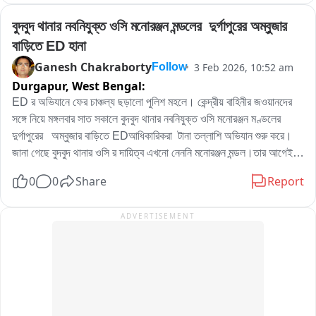
এলাকায় ED র অভিযান কে ঘিরে মঙ্গলবার ব্যপাক চাঞ্চল্য ছড়িয়ে পড়ে।
বুদবুদ থানার নবনিযুক্ত ওসি মনোরঞ্জন মন্ডলের  দুর্গাপুরের অম্বুজার 
বাড়িতে ED হানা
Ganesh Chakraborty
3 Feb 2026, 10:52 am
Follow
Durgapur,
West Bengal:
ED র অভিযানে ফের চাঞ্চল্য ছড়ালো পুলিশ মহলে। কেন্দ্রীয় বাহিনীর জওয়ানদের 
সঙ্গে নিয়ে মঙ্গলবার সাত সকালে বুদবুদ থানার নবনিযুক্ত ওসি মনোরঞ্জন মণ্ডলের 
দুর্গাপুরের   অম্বুজার বাড়িতে EDআধিকারিকরা  টানা তল্লাশি অভিযান শুরু করে।
জানা গেছে বুদবুদ থানার ওসি র দায়িত্ব এখনো নেননি মনোরঞ্জন মন্ডল।তার আগেই 
তার সিটি সেন্টারের অম্বুজার বাড়িতে EDআধিকারিকরা তল্লাশি অভিযান করায় পশ্চিম 
0
0
Share
Report
বর্ধমান জেলার পুলিশ মহলে ব্যাপক চাঞ্চল্য ছড়িয়ে পড়ে। যদিও ED আধিকারিকরা 
কি কারনে এই তল্লাশি অভিযান সেই বিষয়ে কিছু বলতে চাননি।
ADVERTISEMENT