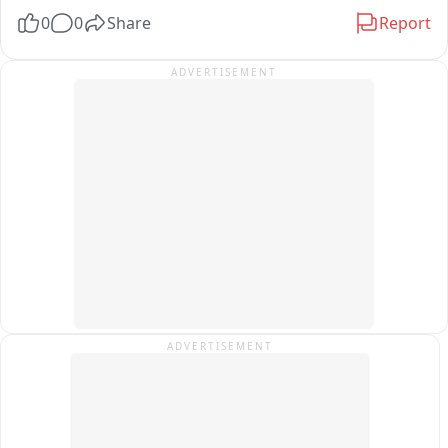
আমবাগান হেল্থ সেন্টার পর্যন্ত চলে যায়। কল্পতরু দিবস ও ইংরেজি নববর্ষ উপলক্ষে  
0
0
Share
Report
বৃহস্পতিবার মায়ের বিশেষ পূজো পাঠ মায়ের ভোগ নিবেদন হয় এবং ভক্তদের খিচুড়ি 
ভোগ প্রসাদ বিতরণ করা হয় এদিন।
ADVERTISEMENT
ADVERTISEMENT