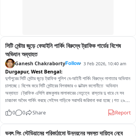
সিটি সেন্টার জুড়ে বেআইনি পার্কিং বিরুদ্ধে ট্রাফিক গার্ডের বিশেষ 
অভিযান অব্যাহত
Ganesh Chakraborty
3 Feb 2026, 10:40 am
Follow
Durgapur,
West Bengal:
দুর্গাপুরের সিটি সেন্টার জুড়ে ট্রাফিক পুলিশ বে-আইনী পার্কিং বিরুদ্ধে লাগাতার অভিযান 
চালাচ্ছে। বিশেষ করে সিটি সেন্টারের বিগবাজার ও ডক্টরস কলোনীতে  অভিযান 
অব্যাহত ।ট্রাফিক এসিপি রাজকুমার মালাকারের নেতৃত্বে  রাস্তার দু ধারে যে সব 
চারচাকা অবৈধ পার্কিং করছে সেইসব গাড়িকে সরাসরি জরিমানা করা হচ্ছে।গত ২৯ 
তারিখ সাংবাদিক বৈঠক করে ডিসি ট্রাফিক জানিয়েছিলেন অবৈধ পার্কিং বিরুদ্ধে 
0
0
Share
Report
লাগাতার অভিযান চালানো হবে। ইতিমধ্যে ১৩ টি জায়গায় এডিডিএর পক্ষ থেকে 
স্বনির্ভর গোষ্টীর মহিলাদের পার্কিং জোনের দায়িত্ব দেওয়া হয়েছে।
ভকৎ সিং স্টেডিয়ামের পরিকাঠামো উন্নয়নের সমস্ত দায়িত্ব নেবে 