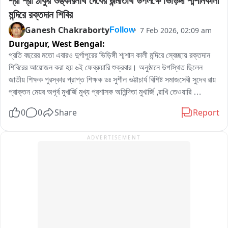
শ্রী শ্রী ঠাকুর ওঙ্কারনাথ দেবের জন্মতিথি উপলক্ষে ভিড়িঙ্গী শ্মশানকালী 
মন্দিরে রক্তদান শিবির
Ganesh Chakraborty
7 Feb 2026, 02:09 am
Follow
Durgapur,
West Bengal:
প্রতি বছরের মতো এবারও দুর্গাপুরের ভিড়িঙ্গী শ্মশান কালী মন্দিরে স্বেচ্ছায় রক্তদান 
শিবিরের আয়োজন করা হয় ৬ই ফেব্রুয়ারি শুক্রবার। অনুষ্ঠানে উপস্থিত ছিলেন 
জাতীয় শিক্ষক পুরস্কার প্রাপ্ত শিক্ষক ডঃ সুশীল ভট্টাচার্য বিশিষ্ট সমাজসেবী সুদেব রায় 
প্রাক্তন মেয়র অপূর্ব মুখার্জি মুখ্য প্রশাসক অনিন্দিতা মুখার্জি ,রাখি তেওয়ারি 
আন্তর্জাতিক পদক প্রাপ্ত পাওয়ার লিফটার সীমা দত্ত চ্যাটার্জি। দুর্গাপুর মহকুমা 
0
0
Share
Report
হাসপাতালের ব্লাড ব্যাংক সহযোগিতায় এই সুন্দর অনুষ্ঠান টি সুষ্ঠু ভাবে সম্পন্ন হয়।
ADVERTISEMENT