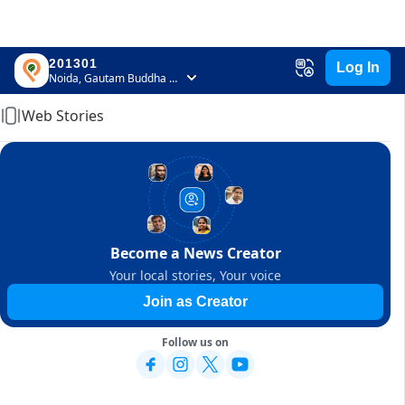
201301
Log In
Home
Noida, Gautam Buddha Nagar, Uttar Pradesh
Web Stories
Become a News Creator
Your local stories, Your voice
Join as Creator
Follow us on