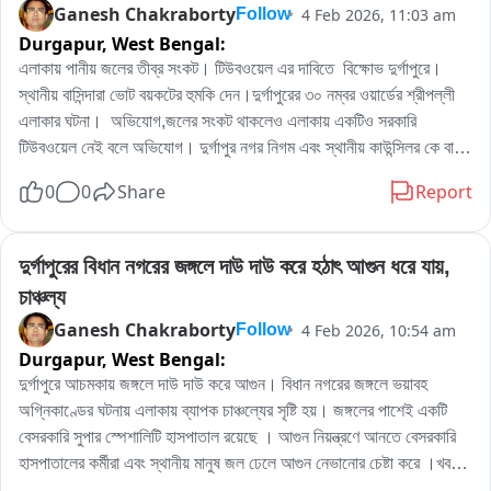
Ganesh Chakraborty
4 Feb 2026, 11:03 am
Follow
Durgapur,
West Bengal:
এলাকায় পানীয় জলের তীব্র সংকট। টিউবওয়েল এর দাবিতে  বিক্ষোভ দুর্গাপুরে। 
স্থানীয় বাসিন্দারা ভোট বয়কটের হুমকি দেন।দুর্গাপুরের ৩০ নম্বর ওয়ার্ডের শ্রীপল্লী 
এলাকার ঘটনা।  অভিযোগ,জলের সংকট থাকলেও এলাকায় একটিও সরকারি 
টিউবওয়েল নেই বলে অভিযোগ। দুর্গাপুর নগর নিগম এবং স্থানীয় কাউন্সিলর কে বার 
বার বলেও স্থানীয় মানুষ কোন সুরাহা পাননি বলে অভিযোগ।বাধ্য হয়ে পথ অবরোধ 
0
0
Share
Report
করে স্থানীয় মানুষ বলে জানা গেছে।
দুর্গাপুরের বিধান নগরের জঙ্গলে দাউ দাউ করে হঠাৎ আগুন ধরে যায়, 
চাঞ্চল্য
Ganesh Chakraborty
4 Feb 2026, 10:54 am
Follow
Durgapur,
West Bengal:
দুর্গাপুরে আচমকায় জঙ্গলে দাউ দাউ করে আগুন। বিধান নগরের জঙ্গলে ভয়াবহ 
অগ্নিকাণ্ডের ঘটনায় এলাকায় ব্যাপক চাঞ্চল্যের সৃষ্টি হয়। জঙ্গলের পাশেই একটি 
বেসরকারি সুপার স্পেশালিটি হাসপাতাল রয়েছে । আগুন নিয়ন্ত্রণে আনতে বেসরকারি 
হাসপাতালের কর্মীরা এবং স্থানীয় মানুষ জল ঢেলে আগুন নেভানোর চেষ্টা করে ।খবর 
দেওয়া হয় দুর্গাপুরের দমকল বিভাগকে। পরে দমকল বাহিনীর কর্মীরা আগুন নিয়ন্ত্রণে 