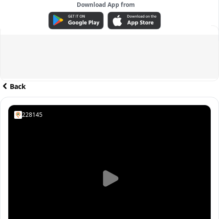
Download App from
ADVERTISEMENT
Back
228145