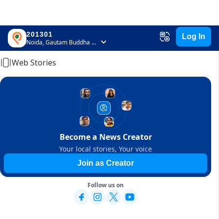
201301
Log In
Home
Noida, Gautam Buddha Nagar, Uttar Pradesh
Web Stories
Become a News Creator
Your local stories, Your voice
Join as Creator
Follow us on