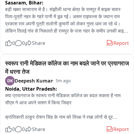
Sasaram,
Bihar:
बड़ी खबर सासाराम से है। संझौली थाना क्षेत्र के रामपुर में बाइक सवार 
पिता-पुत्री नहर के गहरे पानी में डूब गई। असम राइफल्स के जवान राम 
प्रकाश राम अपनी पुत्री सलोनी कुमारी को लेकर गुप्ता धाम जा रहे थे। 
लेकिन तिलई गांव से निकलते ही रामपुर के पास नहर के समीप उनकी बाइक 
अनियंत्रित हो गई और नहर के छोटी पुलिया से टकराकर दोनों गहरे पानी में 
0
0
Share
Report
डूब गए। रामप्रकाश राम असम राइफल्स में कार्यरत हैं और छुट्टी पर घर 
आए हुए थे। आसपास के लोगों ने शोर मचाया तो गांव के लोग इकट्ठा हो 
गए। संझौली थाना पुलिस मौके पर पहुंच गई है। स्थानीय गोताखोर एवं 
स्वरूप रानी मेडिकल कॉलेज का नाम बदले जाने पर प्रयागराज 
ग्रामीण युवक दोनों को तलाश में पानी में उतरे हुए हैं। पानी का बहाव कम 
में धरना तेज
नहीं हो रहा है, जिससे बचाव और तलाशी में परेशानी हो रही है।
Deepesh Kumar
DK
5m ago
Noida,
Uttar Pradesh:
क्या प्रयागराज के स्वरूप रानी मेडिकल कॉलेज का बदल सकता है नाम

सीएम ने आज अपने भाषण में किया जिक्र

क्रांतिकारी ठाकुर रोशन सिंह के नाम को विपक्ष ने रखा लोगों से दूर

0
0
Share
Report
विपक्ष ने संस्थानों का नाम क्रांतिकारियों के नाम से नहीं रखा 
