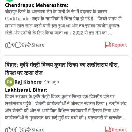
Chandrapur,
Maharashtra:
चंद्रपुर जिले के अमनाला डैम के पानी के रंग में बदलाव के कारण 
Gadchandur शहर के नागरिकों में चिंता पैदा हो गई है। पिछले समय भी 
लगभग सात साल पहले पानी हरा हुआ था और तब इसका उपयोग मुख्यतः 
खेती और उद्योगों के लिए किया जाता था। 2022 से इस डैम का 
पानीgadchandur शहर की लगभग 50 हजार आबादी को प्यास के लिए 
0
0
Share
Report
दिया जा रहा है। पानी के रंग बदलने से नागरिकों में भ्रम और चिंता है। 
परिस्थिती स्पष्ट होने तक पानी को पीने के लिए इस्तेमाल न करने की सलाह 
Gadchandur Nagar Parishad ने नागरिकों को दी है। अब यह प्रश्न 
बिहार: कृषि मंत्री विजय कुमार सिन्हा का लखीसराय दौरा, 
उठ रहे हैं कि पानी क्यों बदला, इसका सExact कारण क्या है और क्या 
विपक्ष पर कसा तंज
नागरिकों के स्वास्थ्य को खतरा है।
Raj Kishore
RK
9m ago
Lakhisarai,
Bihar:
बिहार सरकार के कृषि मंत्री विजय कुमार सिन्हा एक दिवसीय दौरे पर 
लखीसराय पहुंचे। बीजेपी कार्यकर्ताओं ने जोरदार स्वागत किया। उन्होंने संघ 
और बीजेपी की ओर से आयोजित विभिन्न कार्यक्रमों में हिस्सा लिया और 
कार्यकर्ताओं से मुलाकात कर कई मुद्दों पर चर्चा की। पत्रकारों से बातचीत के 
दौरान उन्होंने नेता प्रतिपक्ष तेजस्वी यादव पर निशाना साधा। कहा कि 
0
0
Share
Report
तेजस्वी यादव को नेता प्रतिपक्ष की भूमिका अच्छी तरह निभानी चाहिए। 