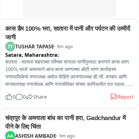
ठीक किया जा रहा है। उन्होंने उम्मीद जताई कि जल्द ही आपूर्ति बहाल हो 
जाएगी, जिससे लोगों को राहत मिलेगी।
कास डैम 100% भरा, सातारा में पानी और पर्यटन की उम्मीदें 
जागी
TUSHAR TAPASE
TT
8m ago
Satara,
Maharashtra:
सातारा - सातारा शहराच्या पश्चिम भागाला पाणीपुरवठा करणारे कास धरण 
100% भरले असल्याने आज कास धरणाच्या ओटी भरण कार्यक्रम 
नगरपालिकेचे नगराध्यक्ष अमोल मोहिते उपनगराध्यक्ष डी.जी. बनकर आणि 
मान्यवरांसह नगरसेवक आणि नगरसेविका यांच्या उपस्थितीत पार पडला.. 
यावेळी उपस्थित महिला नगरसेवकांच्या हस्ते तलावाचे साडी,खण आणि 
0
0
Share
Report
नारळाने ओटी भरण करण्यात आले.. कास धरण जुलै महिन्यात ओव्हर फ्लो 
झाले असून धरणात सध्या अर्धा टीएमसी पाणीसाठा निर्माण झाला आहे.. धरण 
भरल्यामुळे सातारकरांचा पाणी प्रश्न संपुष्टात आला आहे.. कास धरणाच्या 
चंद्रपुर के अमनाला बांध का पानी हरा, Gadchandur में 
सांडव्यावरील पायऱ्यावरून पडणारे पाणी पर्यटकांना आकर्षित करत आहे.. 
पीने के लिए चिंता
त्यामुळे या परिसरात पर्यटक गर्दी करू लागले आहेत ..
ASHISH AMBADE
AA
9m ago