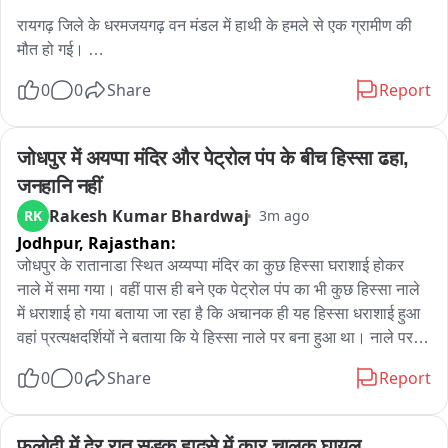
रायगढ़ जिले के धरमजयगढ़ वन मंडल में हाथी के हमले से एक ग्रामीण की 
मौत हो गई। 

0
0
Share
Report
घटना बाकारुमा रेंज क्षेत्र की बताई जा रही है। जंगल से हाथी के बस्ती में 
पहुंचने के बाद देर रात घर से बाहर निकले ग्रामीण पर हाथी ने जानलेवा 
हमला कर दिया। 

जोधपुर में अयप्पा मंदिर और पेट्रोल पंप के बीच हिस्सा ढहा, 
जनहानि नहीं
मृतक की पहचान जमवीरा निवासी रतन गुप्ता उर्फ चंदन के रूप में हुई है। 

Rakesh Kumar Bhardwaj
RK
3m ago
Jodhpur,
Rajasthan:
हाथी के हमले में गंभीर रूप से घायल ग्रामीण की मौत हो गई। 

जोधपुर के रातानाडा स्थित अय्यप्पा मंदिर का कुछ हिस्सा घराशाई होकर 
धरमजयगढ़ वन मंडल में फिलहाल 130 हाथियों का दल मौजूद है, जिससे 
नाले में समा गया। वहीं पास ही बने एक पेट्रोल पंप का भी कुछ हिस्सा नाले 
आसपास के ग्रामीणों में दहशत का माहौल है। 

में धराशाई हो गया बताया जा रहा है कि अचानक ही यह हिस्सा धराशाई हुआ 
वहां प्रत्यक्षदर्शियों ने बताया कि ये हिस्सा नाले पर बना हुआ था। नाले पर ही 
वन विभाग की टीम लगातार क्षेत्र में मुनादी कराकर ग्रामीणों को सतर्क रहने 
पेट्रोल पंप का बाथरूम बना हुआ था बिल्डिंग का कुछ हिस्सा धराशाई हो गई 
0
0
Share
Report
और हाथियों से दूरी बनाए रखने की अपील कर रही है।
था वहीं प्रत्यक्षदर्शियों ने बताया कि किसी तरह की कोई जनहानि नहीं हुई ना 
ही शहर में बारिश चल रही थी बिना बारिश ही अचानक मंदिर व पेट्रोल पंप के 
बीच का हिस्सा धराशाई होने से एक बार अफरा तफरी का माहौल हो गया 
फलोदी में देर रात सड़क हादसे में कार चालक घायल, 