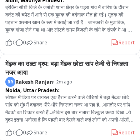
Sidhi,
Madhya Pradesh:
ब्रेकिंग सीधी जिले के जमोडी थाना क्षेत्र के पड़रा गांव में बारिश के दौरान 
करंट की चपेट में आने से एक युवक की दर्दनाक मौत हो गई। मृतक की 
पहचान अरमान खान के रूप में बताई जा रही है। जानकारी के मुताबिक, 
युवक गांजा लेने गया था और लौटते समय बिजली के खंभे के संपर्क में आ 
गया, जिससे उसकी मौके पर ही मौत हो गई। जमोडी पुलिस ने मृतक की जेब 
0
0
Share
Report
से गांजे की चार पुड़िया बरामद की हैं। पुलिस ने मर्ग कायम कर मामले की 
जांच शुरू कर दी है। वहीं घटना के बाद बिजली विभाग पर लापरवाही के 
आरोप भी लगाए जा रहे हैं।
मेंढ़क का उल्टा दृश्य: बड़ा मेंढक छोटा सांप तेजी से निगलता 
नजर आया
Rakesh Ranjan
RR
2m ago
Noida,
Uttar Pradesh:
सोशल मीडिया पर वायरल एक हैरान करने वाले वीडियो में बड़ा मेंढक छोटे 
सांप को मुंह में दबाकर धीरे-धीरे निगलता नजर आ रहा है...आमतौर पर सांप 
मेंढकों का शिकार करते हैं...लेकिन इस बार नजारा बिल्कुल उल्टा दिखा...ये 
दृश्य इतना अनोखा है कि पहली बार देखने वाले कई लोगों को अपनी आंखों पर 
भरोसा ही नहीं होता

0
0
Share
Report