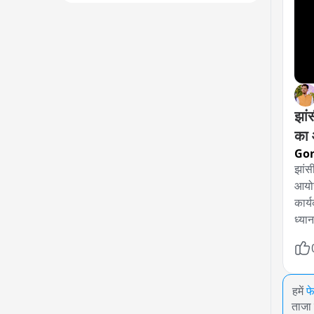
झां
का
Go
झांस
आयोज
कार्
ध्या
हमें
फ
ताजा 