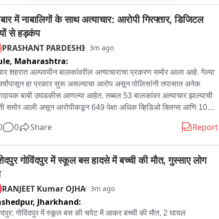
ूरबार में नाबालिगों के साथ अत्याचार: आरोपी गिरफ्तार, डिजिटल 
ष्यों से हड़कंप
PRASHANT PARDESHI
3m ago
ule,
Maharashtra:
रबार शहरात अल्पवयीन बालकांवरील अत्याचाराचा प्रकरण समोर आला आहे. गेल्या 
वर्षांपासून हा प्रकार सुरू असल्याचा आरोप असून पोलिसांनी तपासात अनेक 
ादायक बाबी उघडकीस आणल्या आहेत. तब्बल 53 बालकांवर अत्याचार झाल्याची 
ती समोर आली असून आरोपीकडून 649 पेक्षा अधिक व्हिडिओ क्लिप्स आणि 1000 
अधिक फोटो पोलिसांनी जप्त केले आहेत. पाहूया हा धक्कादायक प्रकार नेमका काय 
0
0
Share
Report
 नंदुरबार शहरात या प्रकरणामुळे संपूर्ण जिल्ह्यात खळबळ उडाली आहे. गेल्या चार 
ांपासून अल्पवयीन बालकांवर शारीरिक अत्याचार केल्याचा आरोप असलेल्या संशयित 
ीला नंदुरबार पोलिसांनी ताब्यात घेतले असून, कोणतीही तक्रार समोर न आल्याने 
दपुर गोविंदपुर में स्कूल बस हादसे में बच्ची की मौत, गुस्साए लोग 
सांनी स्वतःहून गुन्हा दाखल करत तपासाला सुरुवात केली. तपासादरम्यान 
ीकडून मोठ्या प्रमाणात डिजिटल पुरावे पोलिसांच्या हाती लागले आहेत. आणखी 
RANJEET Kumar OJHA
3m ago
 व्हिडिओ आणि फोटो मिळण्याची शक्यता पोलिस प्रशासनाने व्यक्त केली आहे. 
mshedpur,
Jharkhand:
स कस्टडीत असलेल्या आरोपीची सखोल चौकशी केली जात आहे, या प्रकरणात 
 काही पीडित समोर येतात का, याचा तपास केला जात आहे. देशातील सामाजिक 
दपुर: गोविंदपुर में स्कूल बस की चपेट में आकर बच्ची की मौत, 2 घायल
