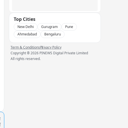
Top Cities
New Delhi
Gurugram
Pune
Ahmedabad
Bengaluru
Term & Conditions
Privacy Policy
Copyright ®
2026
PINEWS Digital Private Limited
All rights reserved.
प
ं