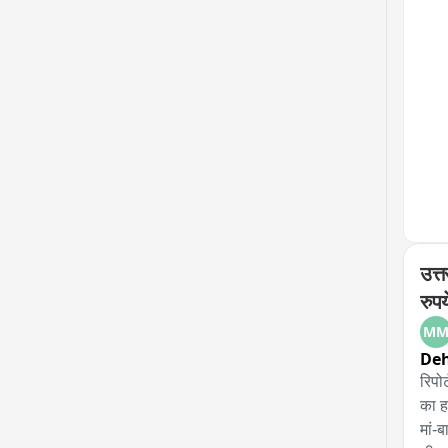
उत्
रुपय
M
De
रिपो
का ह
मां-ब