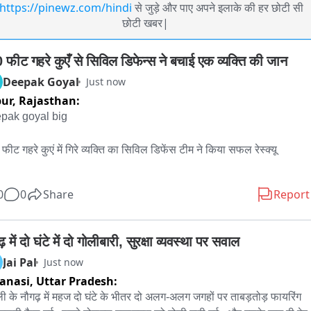
https://pinewz.com/hindi
से जुड़े और पाए अपने इलाके की हर छोटी सी
छोटी खबर|
 फीट गहरे कुएँ से सिविल डिफेन्स ने बचाई एक व्यक्ति की जान
Deepak Goyal
Just now
pur,
Rajasthan:
pak goyal big

फीट गहरे कुएं में गिरे व्यक्ति का सिविल डिफेंस टीम ने किया सफल रेस्क्यू

िनांक 8 अगस्त 2026 को दोपहर 3:35 बजे कंट्रोल रूम कलेक्ट्रेट से सूचना 
0
0
Share
Report
्त हुई कि रघुनाथपुरा/खातिया की ढाणी, थाना कानोता क्षेत्र में एक व्यक्ति करीब 
फीट गहरे कुएं में गिर गया है। सूचना के अनुसार व्यक्ति जीवित था और उसे 
ाल रेस्क्यू की आवश्यकता थी।

़ में दो घंटे में दो गोलीबारी, सुरक्षा व्यवस्था पर सवाल
Jai Pal
Just now
 मिलते ही उप नियंत्रक श्री अमित शर्मा के नेतृत्व में सिविल डिफेंस की रेस्क्यू 
anasi,
Uttar Pradesh:
तत्काल घटनास्थल के लिए रवाना हुई और मौके पर पहुंचकर रेस्क्यू ऑपरेशन शुरू 
ली के नौगढ़ में महज दो घंटे के भीतर दो अलग-अलग जगहों पर ताबड़तोड़ फायरिंग 
।
