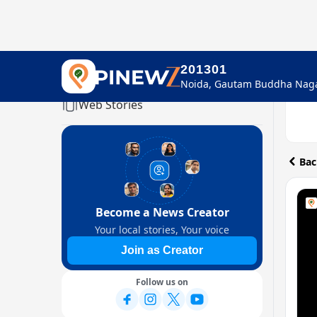
201301
Home
Web Stories
Bac
Become a News Creator
Your local stories, Your voice
Join as Creator
Follow us on