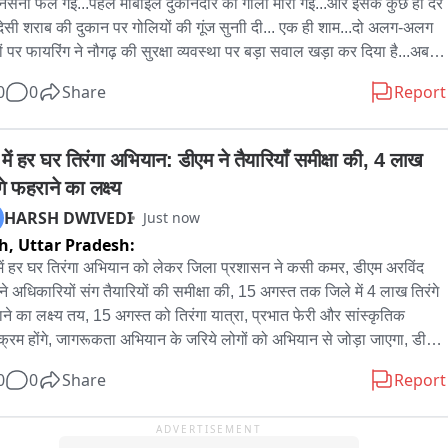
नसनी फैल गई...पहले मोबाइल दुकानदार को गोली मारी गई...और इसके कुछ ही देर 
देसी शराब की दुकान पर गोलियों की गूंज सुनाी दी... एक ही शाम...दो अलग-अलग 
ल डिफेंस 팀 ने करीब आधे घंटे तक कड़ी मशक्कत करते हुए सुरक्षित तरीके से कुएं 
ं पर फायरिंग ने नौगढ़ की सुरक्षा व्यवस्था पर बड़ा सवाल खड़ा कर दिया है...अब 
गिरे व्यक्ति तक पहुंच बनाई और उसे जीवित एवं सुरक्षित बाहर निकाल लिया।

 ये है कि आखिर इन दो फायरिंग की वारदातों के आरोपियों तक पुलिस कब पहुंचती 
0
0
Share
Report
क्यू के बाद व्यक्ति को तत्काल एंबुलेंस की सहायता से उपचार के लिए अस्पताल 
ाया गया।

में हर घर तिरंगा अभियान: डीएम ने तैयारियाँ समीक्षा की, 4 लाख 
ल डिफेंस टीम की तत्परता, साहस और त्वरित कार्रवाई के चलते एक व्यक्ति की 
गे फहराने का लक्ष्य
बचाने में सफलता मिली।
HARSH DWIVEDI
Just now
h,
Uttar Pradesh:
में हर घर तिरंगा अभियान को लेकर जिला प्रशासन ने कसी कमर, डीएम अरविंद 
 ने अधिकारियों संग तैयारियों की समीक्षा की, 15 अगस्त तक जिले में 4 लाख तिरंगे 
ने का लक्ष्य तय, 15 अगस्त को तिरंगा यात्रा, प्रभात फेरी और सांस्कृतिक 
यक्रम होंगे, जागरूकता अभियान के जरिये लोगों को अभियान से जोड़ा जाएगा, डीएम 
मजन से घरों पर तिरंगा फहराने की अपील की,
0
0
Share
Report
ADVERTISEMENT