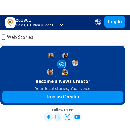
201301
Log In
Home
Noida, Gautam Buddha Nagar, Uttar Pradesh
Web Stories
Become a News Creator
Your local stories, Your voice
Join as Creator
Follow us on