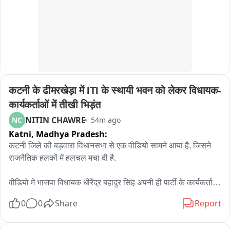
डॉ आरिफ जिला परिवार नियोजन प्रबंधक ने स्वास्थ्य इकाईयों में परिवार 
नियोजन सामिग्री की उपलब्धता एवं उचित रख रखाव पर जोर दिया।बैठक में 
मुख्य रूप से डॉ जय राम सिंह अपर मुख्य चिकित्सा अधीक्षक,  इंतजार अहमद 
जिला कार्यक्रम अधिकारीआदि उपस्थित रहे।
कटनी के ढीमरखेड़ा में ITI के स्थायी भवन को लेकर विधायक-
कार्यकर्ताओं में तीखी भिड़ंत
NITIN CHAWRE
NC
54m ago
Katni,
Madhya Pradesh:
कटनी जिले की बड़वारा विधानसभा से एक वीडियो सामने आया है, जिसने 
राजनैतिक हलकों में हलचल मचा दी है.

वीडियो में भाजपा विधायक धीरेंद्र बहादुर सिंह अपनी ही पार्टी के कार्यकर्ताओं 
से तीखी बहस करते नजर आ रहे हैं. विवाद की वजह ढीमरखेड़ा में लंबे समय 
0
0
Share
Report
से लंबित शासकीय आईटीआई की मांग बताई जा रही है.
