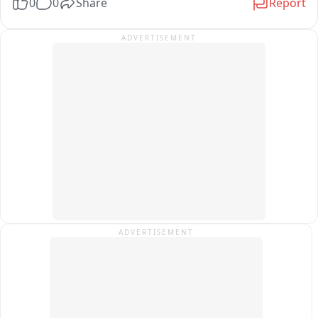
0
0
Share
Report
करने की तैयारी की जा रही है, जिसका वे विरोध कर रहे हैं. उनका कहना है 
कि इससे आदिवासी और गरीब परिवारों के बच्चों की पढ़ाई प्रभावित होगी.

ADVERTISEMENT
एसडीएम के माध्यम से शासन को भेजे गए ज्ञापन में मांग की गई है कि वर्ष 
2016 की घोषणा के अनुसार ढीमरखेड़ा में ही आईटीआई का स्थायी भवन 
बनाया जाए, तब तक शासकीय महाविद्यालय पौड़ी के खाली कमरों में कक्षाएं 
शुरू की जाएं और पूरे प्रोजेक्ट के लिए समयसीमा तय की जाए.

कार्यकर्ताओं ने चेतावनी दी है कि यदि जल्द निर्णय नहीं लिया गया, तो वे 
संवैधानिक दायरे में रहकर बड़ा जन-आंदोलन करेंगे.

फिलहाल इस पूरे घटनाक्रम का वीडियो सोशल मीडिया पर वायरल हो रहा है 
और क्षेत्र में राजनैतिक चर्चा का विषय बना हुआ है.
ADVERTISEMENT