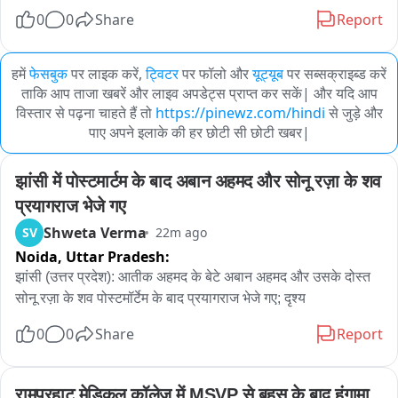
0
0
Share
Report
हमें
फेसबुक
पर लाइक करें,
ट्विटर
पर फॉलो और
यूट्यूब
पर सब्सक्राइब्ड करें
ताकि आप ताजा खबरें और लाइव अपडेट्स प्राप्त कर सकें| और यदि आप
विस्तार से पढ़ना चाहते हैं तो
https://pinewz.com/hindi
से जुड़े और
पाए अपने इलाके की हर छोटी सी छोटी खबर|
झांसी में पोस्टमार्टम के बाद अबान अहमद और सोनू रज़ा के शव 
प्रयागराज भेजे गए
Shweta Verma
SV
22m ago
Noida,
Uttar Pradesh:
झांसी (उत्तर प्रदेश): आतीक अहमद के बेटे अबान अहमद और उसके दोस्त 
सोनू रज़ा के शव पोस्टमॉर्टेम के बाद प्रयागराज भेजे गए; दृश्य
0
0
Share
Report
रामपुरहाट मेडिकल कॉलेज में MSVP से बहस के बाद हंगामा, 