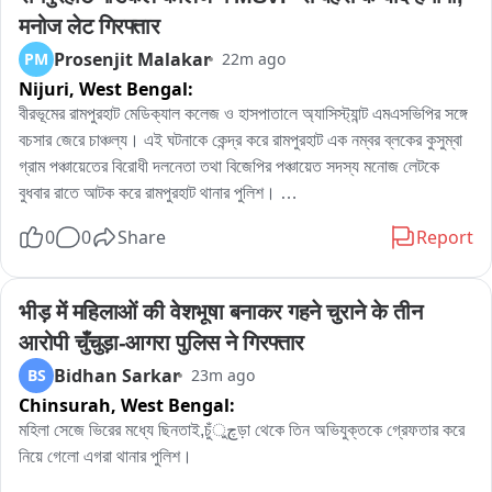
मनोज लेट गिरफ्तार
Prosenjit Malakar
PM
22m ago
Nijuri,
West Bengal:
বীরভূমের রামপুরহাট মেডিক্যাল কলেজ ও হাসপাতালে অ্যাসিস্ট্যান্ট এমএসভিপির সঙ্গে 
বচসার জেরে চাঞ্চল্য। এই ঘটনাকে কেন্দ্র করে রামপুরহাট এক নম্বর ব্লকের কুসুম্বা 
গ্রাম পঞ্চায়েতের বিরোধী দলনেতা তথা বিজেপির পঞ্চায়েত সদস্য মনোজ লেটকে 
বুধবার রাতে আটক করে রামপুরহাট থানার পুলিশ। 

এই ঘটনার প্রতিবাদে বৃহস্পতিবার বেলা বারোটা নাগাদ রামপুরহাট থানায় জমায়েত হন 
0
0
Share
Report
বিজেপির একাধিক নেতৃত্ব ও কর্মীরা। তাঁরা মনোজ লেটকে কোন অভিযোগে আটক 
করা হয়েছে, সেই বিষয়ে পুলিশের কাছে জানতে চান। কিছুক্ষণ থানায় আলোচনা চলার 
পর পরিস্থিতি স্বাভাবিক হয়।পরে প্রয়োজনীয় প্রক্রিয়া সম্পন্ন করে এদিন সকালে 
भीड़ में महिलाओं की वेशभूषा बनाकर गहने चुराने के तीन 
বিজেপির বিরোধী দলনেতা মনোজ লেটকে ছেড়ে দেয় রামপুরহাট থানার পুলিশ।
आरोपी चुँचुड़ा-आगरा पुलिस ने गिरफ्तार
Bidhan Sarkar
BS
23m ago
Chinsurah,
West Bengal:
মহিলা সেজে ভিরের মধ্যে ছিনতাই,চুঁچুড়া থেকে তিন অভিযুক্তকে গ্রেফতার করে 
নিয়ে গেলো এগরা থানার পুলিশ।
