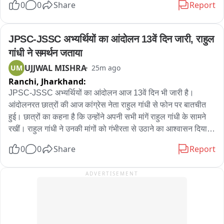
0
0
Share
Report
আশঙ্কা রয়েছে। নিত্যদিন ছোটখাটো দুর্ঘটনাও ঘটছে। 그는 অভিযোগ করেন, 
বলেও পরিচিত ছিল এই বীর বাহাদুর। এলাকায় সন্ত্রাস তোলাবাজি সহ একাধিক 
অতীতে প্রভাবশালীদের মদতে এই ধরনের অনিয়ম চলেছে। বর্তমান প্রশাসনের কাছে 
অভিযোগে গ্রেফতার এই বীর বাহাদুর。
দ্রুত ব্যবস্থা নিয়ে রাস্তা দখলমুক্ত ও নিরাপদ করার আবেদন জানান তিনি。

JPSC-JSSC अभ्यर्थियों का आंदोलन 13वें दिन जारी, राहुल 
বিজেপির দাবি, রাস্তা থেকে অবিলম্বে নির্মাণসামগ্রী সরিয়ে স্বাভাবিক যান চলাচল 
गांधी ने समर्थन जताया
নিশ্চিত করতে হবে এবং ভবিষ্যতে যাতে জনসাধারণের ভোগান্তি না হয়, সে বিষয়ে 
UJJWAL MISHRA
UM
25m ago
প্রশাসনকে কড়া নজরদারি করতে হবে。

Ranchi,
Jharkhand:
সম্প্রতি পুর নগরোন্নয় দপ্তররে মন্ত্রী অগ্নিমিত্রা পাল দিয়েছেন নির্মান সামগ্রি 
JPSC-JSSC अभ्यर्थियों का आंदोलन आज 13वें दिन भी जारी है। 
রাস্তায় ফেলে রাখলে ব্যবস্থা নেওয়া হবে।
आंदोलनरत छात्रों की आज कांग्रेस नेता राहुल गांधी से फोन पर बातचीत 
हुई। छात्रों का कहना है कि उन्होंने अपनी सभी मांगें राहुल गांधी के सामने 
रखीं। राहुल गांधी ने उनकी मांगों को गंभीरता से उठाने का आश्वासन दिया है 
कि सरकार से बात करेंगे  और आंदोलन को अपना समर्थन भी जताया है।

0
0
Share
Report
वहीं, छात्रों ने बताया कि कल उनकी सरकार के प्रतिनिधियों के साथ बात  
ADVERTISEMENT
हो सकती हैं। छात्रों का कहना है कि यदि बैठक में उनकी सभी प्रमुख मांगें 
स्वीकार कर ली जाती हैं, तो आंदोलन कल ही समाप्त कर दिया जाएगा। 
लेकिन यदि मांगों पर सकारात्मक निर्णय नहीं लिया गया, तो यह 
अनिश्चितकालीन आंदोलन पहले की तरह जारी रहेगा。