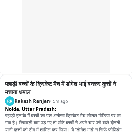
के लिए विशेष फ्लैगशिप योजनाएं चलाई जाएंगी। जींद के भिवानी रोड पर लंबे 
लोगों के मना करने पर भी मारपीट करता रहा दबंग युवक

समय से लंबित गुरु रविदास चौक के सवाल पर मंत्री बेदी ने कहा कि जो काम 
अधूरे रह गए हैं उन्हें प्राथमिकता के आधार पर पूरा किया जाएगा। उन्होंने 
देहली गेट थाना इलाके के मंगल धाम कॉलोनी की बताई जा रही है वायरल 
कहा कि सभी लंबित परियोजनाओं को जल्द पूरा कर स्वरूप प्रदान किया 
वीडियो.
जाएगा। कार्यक्रम के अंत में मंत्री बेदी ने सभी उपस्थित लोगों से साल भर 
समरसता के विचारों को अपनाने और समाज में भाईचारा बनाए रखने का 
आह्वान किया。
पहाड़ी बच्चों के क्रिकेट मैच में डोगेश भाई बनकर कुत्तों ने 
मचाया धमाल
Rakesh Ranjan
RR
5m ago
Noida,
Uttar Pradesh:
पहाड़ी इलाके में बच्चों का एक अनोखा क्रिकेट मैच सोशल मीडिया पर छा 
गया है। खिलाड़ी कम पड़ गए तो छोटे बच्चों ने अपने चार पैरों वाले दोस्तों 
यानी कुत्तों को टीम में शामिल कर लिया। ये ‘डोगेश भाई’ न सिर्फ फील्डिंग 