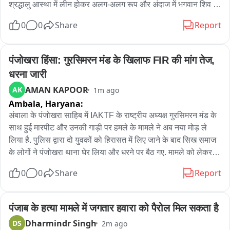
श्रद्धालु आस्था में लीन होकर अलग-अलग रूप और अंदाज में भगवान शिव की 
भक्ति करते दिखाई दे रहे हैं। कांवड़ियों की सुविधा और सुरक्षा के लिए दादरी 
0
0
Share
Report
तहसील प्रशासन की ओर से विशेष इंतजाम किए गए हैं। 

एसडीएम दादरी अमरेंद्र कुमार के नेतृत्व में प्रशासनिक टीम श्रद्धालुओं पर 
पंजोखरा हिंसा: गुरसिमरन मंड के खिलाफ FIR की मांग तेज, 
पुष्प वर्षा कर उनका स्वागत कर रही है। कांवड़ियों को माला पहनाने के साथ 
धरना जारी
फल और पानी भी वितरित किया जा रहा है। वहीं जिला प्रशासन के मुताबिक 
AMAN KAPOOR
AK
1m ago
कांवड़ मार्ग को अलग-अलग जोन में बांटा गया है। प्रत्येक टीम में 12 
Ambala,
Haryana:
कर्मचारी तैनात हैं और चार टीमें लगातार ड्यू्टी कर रही हैं। मार्ग पर 24 घंटे 
एंबुलेंस और मेडिकल सुविधा उपलब्ध रहेगी। श्रद्धालुओं के ठहरने के लिए भी 
अंबाला के पंजोखरा साहिब में IAKTF के राष्ट्रीय अध्यक्ष गुरसिमरन मंड के 
प्रशासन की ओर से व्यवस्था की गई है।
साथ हुई मारपीट और उनकी गाड़ी पर हमले के मामले ने अब नया मोड़ ले 
लिया है. पुलिस द्वारा दो युवकों को हिरासत में लिए जाने के बाद सिख समाज 
के लोगों ने पंजोखरा थाना घेर लिया और धरने पर बैठ गए. मामले को लेकर 
पुलिस और सिख समाज के प्रतिनिधियों के बीच काफी देर तक बातचीत 
0
0
Share
Report
चली. बातचीत के बाद पुलिस ने दोनों युवकों को साक्ष्यों के अभाव में छोड़ 
दिया. वहीं, अब सिख समाज की ओर से गुरसिमरन मंड के खिलाफ भी मामला 
दर्ज करने की मांग उठाई गई है. पंजाबोखरा साहिब में दो दिन पहले हुए 
पंजाब के हत्या मामले में जगतार हवारा को पैरोल मिल सकता है
घटनाक्रम के बाद मामला लगातार तूल पकड़ रहा है. IAKTF के राष्ट्रीय 
Dharmindr Singh
DS
2m ago
अध्यक्ष गुरसिमरन मंड के साथ मारपीट और उनकी गाड़ी पर हमले के आरोपों 