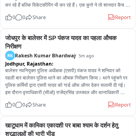
कर रहे हैं बल्कि विकेटकीपिंग भी कर रहे हैं। एक कुत्ते ने तो शानदार कैच भी 
पकड़ा। यह मजेदार वीडियो तेजी से वायरल हो रहा है। बच्चों के मैच में 
0
0
Share
Report
'डॉगेश' भाई बने फील्डर। विकेटकीपिंग करते भी दिखे 'डॉगेश' भाई।
जोधपुर के बालेसर में SP पंकज यादव का पहला औचक 
निरीक्षण
Rakesh Kumar Bhardwaj
RK
5m ago
Jodhpur,
Rajasthan:
बालेसर नवनियुक्त पुलिस अधीक्षक (एसपी) पंकज यादव ने शनिवार को 
पहली बार बालेसर पुलिस थाने का औचक निरीक्षण किया। थाने पहुंचने पर 
पुलिस कर्मियों द्वारा एसपी यादव को गार्ड ऑफ ऑनर देकर सलामी दी गई। 
इस दौरान वृत्ताधिकारी (सीओ) राजेंद्रसिंह उज्जवल और थानाधिकारी 
भंवरलाल जेवलिया ने पुष्पगुच्छ भेंट कर उनका स्वागत किया। निरीक्षण के 
0
0
Share
Report
दौरान एसपी पंकज यादव ने थाने के सभी पुलिस कर्मियों से संवाद किया। 
उन्होंने स्पष्ट शब्दों में निर्देश दिए कि सभी पुलिसकर्मी अपनी ड्यूटी को पूरी 
ईमानदारी और मुस्तैदी से निभाएं। इसके बाद एसपी यादव ने थाने के स्वागत 
खाटूधाम में कामिका एकादशी पर बाबा श्याम के दर्शन हेतु 
कक्ष, मालखाने, हवालात, बैरिक, पेंडेंसी रजिस्टरों और रोजनामा का बारीकी 
श्रद्धालुओं की भारी भीड़