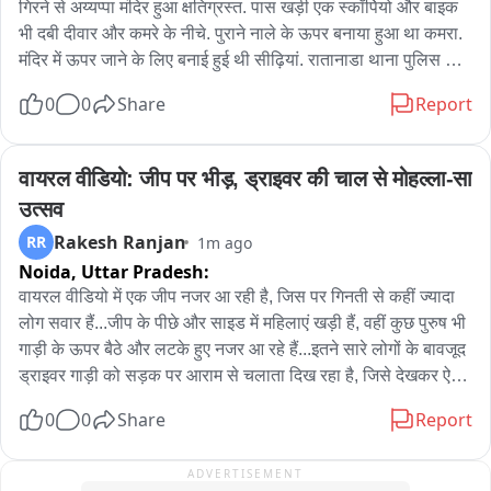
ने शव को महात्मा गांधी अस्पताल की मोर्चरी में रखवाया है। पोस्टमार्टम की 
गिरने से अय्यप्पा मंदिर हुआ क्षतिग्रस्त. पास खड़ी एक स्कॉर्पियो और बाइक 
प्रक्रिया को लेकर अस्पताल प्रशासन और संबंधित जिम्मेदारों से संपर्क 
भी दबी दीवार और कमरे के नीचे. पुराने नाले के ऊपर बनाया हुआ था कमरा. 
किया जा रहा है。

मंदिर में ऊपर जाने के लिए बनाई हुई थी सीढ़ियां. रातानाडा थाना पुलिस मौके 
वहीं निजी क्लीनिक संचालक का कहना है कि बच्चे की हालत गंभीर होने पर 
पर पहुंची. समीप आया हुआ है इंडियन ऑयल का पेट्रोल पंप.
0
0
Share
Report
उसे इंजेक्शन देकर तत्काल अस्पताल रेफर किया गया था। पुलिस अब 
परिजनों के आरोप और उपचार संबंधी तथ्यों की जांच कर रही है。
वायरल वीडियो: जीप पर भीड़, ड्राइवर की चाल से मोहल्ला-सा 
उत्सव
Rakesh Ranjan
RR
1m ago
Noida,
Uttar Pradesh:
वायरल वीडियो में एक जीप नजर आ रही है, जिस पर गिनती से कहीं ज्यादा 
लोग सवार हैं...जीप के पीछे और साइड में महिलाएं खड़ी हैं, वहीं कुछ पुरुष भी 
गाड़ी के ऊपर बैठे और लटके हुए नजर आ रहे हैं...इतने सारे लोगों के बावजूद 
ड्राइवर गाड़ी को सड़क पर आराम से चलाता दिख रहा है, जिसे देखकर ऐसा 
लगता है जैसे पूरे मोहल्ले या गांव के लोग एक साथ किसी शादी-समारोह में जा 
0
0
Share
Report
रहे हों

एक जीप पर सारा मोहल्ला

ADVERTISEMENT
ड्राइवर की स्किल देख घूम गया दिमाग