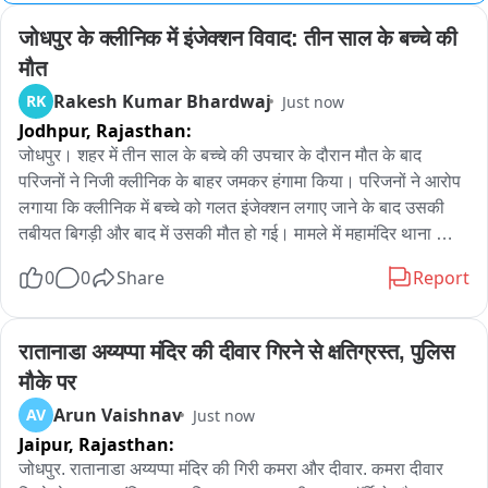
जोधपुर के क्लीनिक में इंजेक्शन विवाद: तीन साल के बच्चे की 
मौत
Rakesh Kumar Bhardwaj
RK
Just now
Jodhpur,
Rajasthan:
जोधपुर। शहर में तीन साल के बच्चे की उपचार के दौरान मौत के बाद 
परिजनों ने निजी क्लीनिक के बाहर जमकर हंगामा किया। परिजनों ने आरोप 
लगाया कि क्लीनिक में बच्चे को गलत इंजेक्शन लगाए जाने के बाद उसकी 
तबीयत बिगड़ी और बाद में उसकी मौत हो गई। मामले में महामंदिर थाना 
पुलिस ने रिपोर्ट दर्ज कर जांच शुरू कर दी है।

0
0
Share
Report
जानकारी के अनुसार बावड़ी निवासी तीन वर्षीय जियांश पुत्र अनीश आचार्य 
अपने नाना के पास रह रहा था। शनिवार को तबीयत बिगड़ने पर परिजन उसे 
पहले मानजी का हत्था क्षेत्र स्थित राज धारीवाल क्लीनिक लेकर पहुंचे। यहां 
रातानाडा अय्यप्पा मंदिर की दीवार गिरने से क्षतिग्रस्त, पुलिस 
उपचार के बाद भी बच्चे की हालत में सुधार नहीं हुआ। इसके बाद उसे उम्मेद 
मौके पर
अस्पताल रेफर किया गया, जहां चिकित्सकों ने उसे मृत घोषित कर दिया।

Arun Vaishnav
AV
Just now
बच्चे की मौत की सूचना मिलते ही परिजन वापस निजी क्लीनिक पहुंचे और 
Jaipur,
Rajasthan:
गलत इंजेक्शन लगाने का आरोप लगाते हुए हंगामा किया। सूचना पर महामंदिर 
थाना पुलिस मौके पर पहुंची और समझाइश कर मामला शांत करवाया। पुलिस 
जोधपुर. रातानाडा अय्यप्पा मंदिर की गिरी कमरा और दीवार. कमरा दीवार 