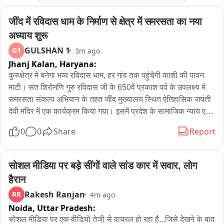
ਅਤੇ ਉਹ ਸਿਹਤ ਸਬੰਧੀ ਸਮੱਸਿਆਵਾਂ ਨਾਲ ਵੀ ਜੂਝ ਰਹੇ ਹਨ। ਇਸੇ ਕਾਰਨ 
जींद में रविदास धाम के निर्माण से क्षेत्र में समरसता का नया 
ਲੰਬੇ ਸਮੇਂ ਤੋਂ ਹਵਾਰਾ ਨੂੰ ਪੈਰੋਲ ਦੇਣ ਦੀ ਮੰਗ ਕੀਤੀ ਜਾ ਰਹੀ ਹੈ।

अध्याय शुरू
ਉਨ੍ਹਾਂ ਦੱਸਿਆ ਕਿ ਮੁੱਖ ਮੰਤਰੀ ਵੱਲੋਂ ਰਾਜਪਾਲ ਨੂੰ ਭੇਜਿਆ ਗਿਆ ਪੱਤਰ 
GULSHAN 1
G1
3m ago
ਅਗਲੀ ਕਾਰਵਾਈ ਲਈ ਕੇਂਦਰੀ ਗ੍ਰਹਿ ਮੰਤਰਾਲੇ ਕੋਲ ਜਾਵੇਗਾ, ਜਿੱਥੋਂ ਇਸ 
Jhanj Kalan,
Haryana:
ਸਬੰਧੀ ਅਗਲਾ ਫੈਸਲਾ ਲਿਆ ਜਾਣਾ ਹੈ। ਸਿੱਧੂਪੁਰ ਮੁਤਾਬਕ ਹਵਾਰਾ ਦੀ 
कुरुक्षेत्र में बनेगा भव्य रविदास धाम, हर गांव तक पहुंचेगी काशी की पावन 
ਪੈਰੋਲ ਦੇ ਹੱਕ ਵਿੱਚ ਪੰਜਾਬ ਦੇ ਵੱਖ-ਵੱਖ ਜ਼ਿਲ੍ਹਿਆਂ ਦੀਆਂ ਕਰੀਬ 150 
माटी। संत शिरोमणि गुरु रविदास जी के 650वें प्रकाश पर्व के उपलक्ष्य में 
ਪੰਚਾਇਤਾਂ ਵੱਲੋਂ ਮਤੇ ਪਾਸ ਕੀਤੇ ਜਾ ਚੁੱਕੇ ਹਨ।

समरसता संकल्प अभियान के तहत जींद मुख्यालय स्थित ऐतिहासिक जयंती 
देवी मंदिर में एक कार्यक्रम किया गया। इसमें प्रदेश के सामाजिक न्याय एवं 
ਪੰਥਕ ਆਗੂਆਂ ਨੇ ਉਮੀਦ ਜਤਾਈ ਕਿ ਸਾਰੀ ਕਾਨੂੰਨੀ ਪ੍ਰਕਿਰਿਆ ਪੂਰੀ ਹੋਣ 
अधिकारिता मंत्री कृष्ण बेदी ने मुख्य अतिथি के रूप में शिरकत की। इस 
ਤੋਂ ਬਾਅਦ ਹਵਾਰਾ ਨੂੰ ਆਪਣੀ ਬਜ਼ੁਰਗ ਮਾਤਾ ਨਾਲ ਮਿਲਣ ਦਾ ਮੌਕਾ 
0
0
Share
Report
अवसर पर उन्होंने कहा कि संत रविदास जी की वाणी किसी एक गांव, राज्य 
ਮਿਲੇਗਾ。
या सीमा तक सीमित नहीं है; उन्होंने पूरे मानव जाति के कल्याण, समरसता 
और समाज को एकजुट करने के विचार दिए। मीरा बाई जैसी महान साध्वी 
सोशल मीडिया पर बड़े सींगों वाले सांड कार में सवार, लोग 
उनकी शिष्या बनीं, जो उनकी महानता का प्रत्यक्ष प्रमाण है। ऐसे प्रकाश 
हैरान
पुंज महापुरुषों को सीमाओं में नहीं बांधा जा सकता। वर्ष 2027 में आने वाले 
Rakesh Ranjan
RR
4m ago
650वें प्रकाश पर्व को लेकर देश के प्रधानमंत्री और केंद्रीय नेतृत्व ने एक 
Noida,
Uttar Pradesh:
व्यापक रूपरेखा तैयार की है; 29 जुलाई 2026 (गुरु पूर्णिमा) को काशी 
(वाराणसी) से शुरू हुआ यह अभियान पूरे साल चलेगा। हरियाणा की टीम 
सोशल मीडिया पर एक वीडियो तेजी से वायरल हो रहा है...जिसे देखने के बाद 