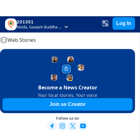
201301
Log In
Home
Noida, Gautam Buddha Nagar, Uttar Pradesh
Web Stories
Become a News Creator
Your local stories, Your voice
Join as Creator
Follow us on