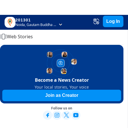
201301
Log In
Home
Noida, Gautam Buddha Nagar, Uttar Pradesh
Web Stories
Become a News Creator
Your local stories, Your voice
Join as Creator
Follow us on