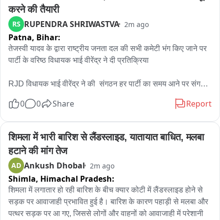
करने की तैयारी
RUPENDRA SHRIWASTVA
RS
2m ago
Patna,
Bihar:
तेजस्वी यादव के द्वारा राष्ट्रीय जनता दल की सभी कमेटी भंग किए जाने पर 
पार्टी के वरिष्ठ विधायक भाई वीरेंद्र ने दी प्रतिक्रिया

RJD विधायक भाई वीरेंद्र ने की  संगठन हर पार्टी का समय आने पर संगठन 
भंग होता है। फिर नई कमेटी बनती है। और पार्टी को लगा, हमारे नेता को 
0
0
Share
Report
लगा कि संगठन को भंग करके नए सिरे से पूरे बिहार में घूमकर और मजबूत... 
इससे भी ज्यादा मजबूत संगठन बनावें, इसलिए भंग किया गया है।

शिमला में भारी बारिश से लैंडस्लाइड, यातायात बाधित, मलबा 
भाई वीरेंद्र RJD विधायक

हटाने की मांग तेज
Ankush Dhobal
AD
2m ago
हर कोई चाहता है कि हमारी पार्टी मजबूत हो। और मजबूत पार्टी को बनाने के 
Shimla,
Himachal Pradesh:
लिए निर्णय कड़ा लेना पड़ता है। यह कड़ा निर्णय है और नेता ने बहुत अच्छा 
फैसला किया है—हमारे नेता तेजस्वी प्रसाद यादव जी ने, आदरणीय लालू 
शिमला में लगातार हो रही बारिश के बीच क्यार कोटी में लैंडस्लाइड होने से 
प्रसाद यादव जी ने। और हम मजबूत संगठन को बनाएंगे। लूंज-पूंज संगठन 
सड़क पर आवाजाही प्रभावित हुई है। बारिश के कारण पहाड़ी से मलबा और 
हमारा नहीं रहेगा और इस बार आने वाले दिनों में हमारी सरकार आएगी。

पत्थर सड़क पर आ गए, जिससे लोगों और वाहनों को आवाजाही में परेशानी 