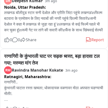
Deepesh Kumar
DK
3m ago
Noida,
Uttar Pradesh:
--
--
बाइट
 भाई वीरेंद्र RJD विधायक

लखनऊ बॉलीवुड स्टार सनी देओल और प्रीति जिंटा पहुंचे लखनऊ\nफिल्म 
बटवारा के प्रमोशन के लिए नवाबों की नगरी पहुंचे फ़िल्मी सितारे\nसनी 
देओल ने कहा मै लखनऊ से जुड़ा रहा हूं \nलखनऊ से कई फिल्में पहले भी 
भाई वीरेंद्र कुछ बने या न बने, पार्टी के लिए हम काम करते रहेंगे और हमें जो 
कर चुका हूं\nरूमी गेट पर तांगे की सवारी की\nफैंस के साथ खिंचवाई सेल्फी
जिम्मेवारी मिली है, मैं उसको बखूबी निभाता रहा हूँ। और पार्टी ने जाँचा-परखा 
0
0
Share
Report
सब किया है, मैं खरा उतरा हूँ, कहीं बेदाग हूँ मैं。

रत्नागिरी के कुंभारली घाट पर सड़क ध्वस्त, बड़ा हादसा टल 
--
--
बाइट
 भाई वीरेंद्र RJD विधायक

गया; मरम्मत मांग तेज
Ravindra Manohar Kokate
RM
3m ago
अब आगे क्या होगा नहीं होगा, मैं नहीं जानता। लेकिन संगठन नया बनेगा तो 
Ratnagiri,
Maharashtra:
अच्छे लोग को निश्चित रूप से राय-विचार करके हमारे नेता बनाने का काम 
रत्नागिरी..

करेंगे。

कुंभारली घाटात रस्ता खचला; धोकादायक वळणावर मोठा अपघात घडण्याची 
भीती!.

--
--
बाइट
 भाई वीरेंद्र RJD विधायक

रत्नागिरीला जोडणाऱ्या मध्यवर्ती कुंभारली घाटातून प्रवास करणाऱ्या 