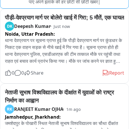
पाए अपने इलाके की हर छोटी सी छोटी खबर|
पौड़ी-देवप्रयाग मार्ग पर बोलेरो खाई में गिरा; 5 मौतें, एक घायल
Deepesh Kumar
DK
Just now
Noida,
Uttar Pradesh:
थाना देवप्रयाग पर सूचना प्राप्त हुई कि पौड़ी देवप्रयाग मार्ग पर कुंडधार के 
निकट एक वाहन सड़क से नीचे खाई में गिर गया है। सूचना प्राप्त होते ही 
थाना देवप्रयाग पुलिस, एसडीआरएफ की टीम तत्काल मौके पर पहुंची तथा 
राहत एवं बचाव कार्य प्रारंभ किया गया। मौके पर जांच करने पर ज्ञात हुआ 
कि वाहन संख्या UK08 BL 0387 (बोलेरो) अनियंत्रित होकर लगभग 
0
0
Share
Report
250 मीटर गहरी खाई में गिर गया था। वाहन में कुल 06 लोग सवार थे 
जिसमें से 05 लोगों की मृत्यु हो गई है घायल अरमान पुत्र अफजल, निवासी 
रायपुर जीतपुर, थाना कोतवाली लक्सर, जनपद हरिद्वार का रेस्क्यू कर बेस 
नेताजी सुभाष विश्वविद्यालय के दीक्षांत में युवाओं को राष्ट्र 
अस्पताल श्रीनगर भेजा गया है। मृतक 1. अफजाल पुत्र अकबर सूफी, उम्र 
निर्माण का आह्वान
49 वर्ष 2.शब्बो पत्नी अफजाल उम्र 40 वर्ष 3 अन्नाविया पुत्री अफजाल, 
RANJEET Kumar OJHA
RK
1m ago
उम्र 03 वर्ष 4.शादाब पुत्र अफजल उम्र 14 वर्ष 5. गुफरान पुत्र अकबर 
Jamshedpur,
Jharkhand:
उम्र 34 वर्ष सभी निवासी रायपुर जीतपुर, थाना कोतवाली लक्सर, जनपद 
हरिद्वार पुलिस द्वारा मृतकों के शवों को खाई से निकालकर आवश्यक कार्यवाही 
जमशेदपुर के पोखारी स्थित नेताजी सुभाष विश्वविद्यालय का चौथा दीक्षांत 