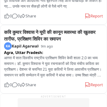
पूर्व विधायक और आदिवासी नेता बृहस्पति सिंह आज धोखाधड़ी के शिकार हो 
गए.... उनके नाम पर सैकड़ों लोगों से पैसे मांगे गए
0
0
Share
Report
कवि कुमार विश्वास ने यूपी की कानून व्यवस्था की खुलकर 
तारीफ, प्रशिक्षण शिविर का समापन
Kapil Agarwal
KA
9m ago
Agra,
Uttar Pradesh:
आगरा में सात दिवसीय राष्ट्रीय प्रशिक्षण शिविर केवी शाला 2.0 का भव्य 
समापन। डॉ. कुमार विश्वास ने युवा रचनाकारों को दिया मंचीय कविता का 
प्रशिक्षण। देशभर से चयनित 21 युवा कवियों ने लिया आवासीय प्रशिक्षण। 
समापन पर कवि सम्मेलन में युवा कवियों ने बांधा समा। उच्च शिक्षा मंत्री 
योगेंद्र उपाध्याय ने कार्यक्रम में की शिरकत। कुमार विश्वास ने यूपी की 
0
0
Share
Report
कानून व्यवस्था की खुलकर सराहना की। बोले- अपराधियों में कानून का डर, 
व्यवस्था पहले से बेहतर। कहा- कवि किसी सरकार का प्रवक्ता नहीं होता। 
ADVERTISEMENT
सरकार अच्छा करेगी तो तारीफ, गलत करेगी तो खुलकर विरोध करेंगे। 
समाज के हित में सच कहना ही कवि का सबसे बड़ा धर्म- कुमार विश्वास。