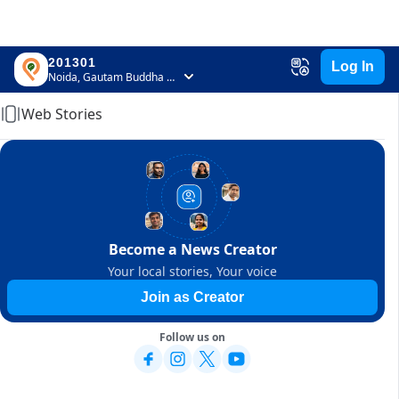
201301
Log In
Home
Noida, Gautam Buddha Nagar, Uttar Pradesh
Web Stories
Become a News Creator
Your local stories, Your voice
Join as Creator
Follow us on