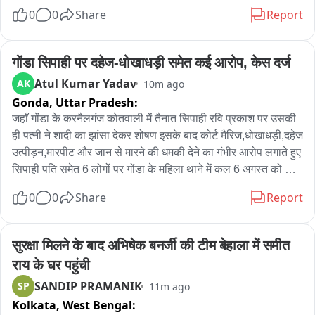
में सुरक्षाकर्मी के रूप में कार्यरत था और वीआईपी दर्शन की व्यवस्था के लिए 
0
0
Share
Report
समय-समय पर मंदिर भेजा जाता था। पुलिस ने आरोपी के कब्जे से चोरी की 
गई आभूषण सामग्री, नकदी और अन्य सामान भी बरामद किया है।
गोंडा सिपाही पर दहेज-धोखाधड़ी समेत कई आरोप, केस दर्ज
Atul Kumar Yadav
AK
10m ago
Gonda,
Uttar Pradesh:
जहाँ गोंडा के करनैलगंज कोतवाली में तैनात सिपाही रवि प्रकाश पर उसकी 
ही पत्नी ने शादी का झांसा देकर शोषण इसके बाद कोर्ट मैरिज,धोखाधड़ी,दहेज 
उत्पीड़न,मारपीट और जान से मारने की धमकी देने का गंभीर आरोप लगाते हुए 
सिपाही पति समेत 6 लोगों पर गोंडा के महिला थाने में कल 6 अगस्त को 
मुकदमा दर्ज करवाया है। पीड़िता की तहरीर पर पुलिस ने मामला दर्ज कर 
0
0
Share
Report
जांच शुरू कर दी है इस पूरे प्रकरण की जांच उप-निरीक्षक तशरीफ अहमद 
को सौंपी गई है। सिपाही पति रवि प्रकाश पर मुकदमा दर्ज होने के बाद गोंडा 
पुलिस प्रशासन में भी हड़कंप मचा हुआ है। सीतापुर जिले के हरगांव थाना 
सुरक्षा मिलने के बाद अभिषेक बनर्जी की टीम बेहाला में समीत 
क्षेत्र की रहने वाली पीड़िता के अनुसार वर्ष 2020 में उसकी मुलाकात 
राय के घर पहुंची
लखीमपुर खीरी के मोहम्मदबाद निवासी रविप्रकाश से हुई थी। आरोप है कि 
SANDIP PRAMANIK
SP
11m ago
रविप्रकाश ने शादी का झांसा देकर पीड़िता के साथ शारीरिक संबंध बनाए। 
Kolkata,
West Bengal:
बाद में जब पीड़िता ने शादी का दबाव बनाया,तो कानूनी कार्रवाई के डर से 30 