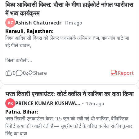
विश्व आदिवासी दिवस: दौसा के मीणा हाईकोर्ट नांगल प्यारीवास 
में भव्य कार्यक्रम
Ashish Chaturvedi
AC
11m ago
Karauli,
Rajasthan:
विश्व आदिवासी दिवस को लेकर जनसंपर्क अभियान तेज, गांव-गांव बांटे जा 
रहे पीले चावल,

जिला करौली

आशीष चतुर्वेदी

0
0
Share
Report
विश्व आदिवासी दिवस के आयोजन को लेकर सपोटरा क्षेत्र में तैयारियां जोरों 
पर हैं। भाजपा नेता प्रताप पाकड़ के नेतृत्व में युवा कार्यकर्ता गांव-गांव 
भरत तिवारी एनकाउंटर: कोर्ट वकील ने साजिश का दावा किया
पहुंचकर लोगों को कार्यक्रम में शामिल होने का निमंत्रण दे रहे हैं। आगामी 9 
PRINCE KUMAR KUSHWAHA
PK
12m ago
अगस्त को दौसा जिले के मीणा हाईकोर्ट नांगल प्यारीवास में आयोजित होने 
Patna,
Bihar:
वाले समारोह को लेकर व्यापक जनसंपर्क अभियान चलाया जा रहा है।

भरत तिवारी एनकाउंटर केस: '15 जून को रची गई थी साजिश, बैलिस्टिक 
रिपोर्ट हत्या की गवाही देती है'— सुप्रीम कोर्ट के वरिष्ठ वकील संजीव कुमार 
सपोटरा क्षेत्र के विभिन्न गांवों में विश्व आदिवासी दिवस को लेकर उत्साह का 
सिंह का दावा

माहौल देखने को मिल रहा है। भाजपा नेता प्रताप पाकड़ के नेतृत्व में युवाओं 