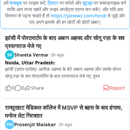
हमें
फेसबुक
पर लाइक करें,
ट्विटर
पर फॉलो और
यूट्यूब
पर सब्सक्राइब्ड करें
ताकि आप ताजा खबरें और लाइव अपडेट्स प्राप्त कर सकें| और यदि आप
विस्तार से पढ़ना चाहते हैं तो
https://pinewz.com/hindi
से जुड़े और
पाए अपने इलाके की हर छोटी सी छोटी खबर|
झांसी में पोस्टमार्टम के बाद अबान अहमद और सोनू रज़ा के शव 
प्रयागराज भेजे गए
Shweta Verma
SV
2h ago
Noida,
Uttar Pradesh:
झांसी (उत्तर प्रदेश): आतीक अहमद के बेटे अबान अहमद और उसके दोस्त 
सोनू रज़ा के शव पोस्टमॉर्टेम के बाद प्रयागराज भेजे गए; दृश्य
0
0
Share
Report
रामपुरहाट मेडिकल कॉलेज में MSVP से बहस के बाद हंगामा, 
मनोज लेट गिरफ्तार
Prosenjit Malakar
PM
2h ago