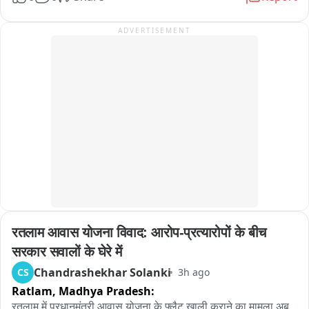
कड़ी मशक्कत के बावजूद मार्ग को खोला नहीं जा सका है। पहाड़ी से रह-
रहकर गिर रहे पत्थरों और मलबे के कारण राहत एवं बचाव कार्य में भारी 
ADVERTISEMENT
दिक्कतों का सामना करना पड़ रहा है।

प्रशासन और BRO की टीम लगातार मार्ग सुचारू करने के प्रयास में जुटी 
हुई है, लेकिन हाईवे कब तक खुलेगा, इस पर अभी कुछ भी कह पाना मुश्किल 
है।
रतलाम आवास योजना विवाद: आरोप-प्रत्यारोपों के बीच 
सरकार सवालों के घेरे में
Chandrashekhar Solanki
CS
3h ago
Ratlam,
Madhya Pradesh:
रतलाम में प्रधानमंत्री आवास योजना के फ्लैट खाली कराने का मामला अब 