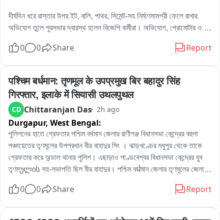
দীর্ঘদিন ধরে রাস্তার উপর ইট, বালি, পাথর, সিমেন্ট-সহ নির্মাণসামগ্রী ফেলে রাখার 
অভিযোগ তুলে পুরসভার দ্বারস্থ হলেন বিজেপি কর্মীরা। অভিযোগ, প্রোমোটার ও 
বিল্ডারদের লাগামছাড়া কাজের জেরে সাধারণ মানুষের যাতায়াত মারাত্মকভাবে ব্যাহত 
0
0
Share
Report
হচ্ছে, বাড়ছে দুর্ঘটনার আশঙ্কাও। বিষয়টি নিয়ে পুরসভায় লিখিত অভিযোগ জমা 
দেওয়ার পাশাপাশি প্রশাসনের হস্তক্ষেপের দাবি জানিয়েছেন তাঁরা。

এলাকার বিজেপি কর্মী রোহিত দে জানান, এলাকাবাসীর অভিযোগের ভিত্তিতেই তাঁরা 
पश्चिम बर्धमान: तृणमूल के उपप्रमुख बिर बहादुर सिंह 
পুরসভায় স্মারকলিপি জমা দিয়েছেন। তাঁর দাবি, নির্মাণসামগ্রী মাসের পর মাস রাস্তার 
गिरफ्तार, इलाके में सियासी उथलपुथल
উপর পড়ে থাকায় রাস্তা কার্যত সরু হয়ে গিয়েছে। বর্ষাকালে বালি ও অন্যান্য সামগ্রী 
Chittaranjan Das
CD
2h ago
নিকাশি ব্যবস্থা আটকে দিচ্ছে, ফলে জল জমার সমস্যাও বাড়ছে। রাতের অন্ধকারে 
Durgapur,
West Bengal:
ভারী ডাম্পার ও লরিতে মালপত্র নামানোর ফলে রাস্তারও ক্ষতি হচ্ছে বলে অভিযোগ 
করেন তিনি। প্রশাসনের তরফে প্রয়োজনীয় ব্যবস্থা নেওয়ার দাবি জানিয়ে তিনি 
পুলিশনের হাতে গ্রেফতার পশ্চিম বর্ধমান জেলার রাণীগঞ্জ বিধানসভা কেন্দ্রের বহুলা 
বলেন, আইনি পথেই এই সমস্যার সমাধান চান তাঁরা。

পঞ্চায়েতের তৃণমূলের উপপ্রধান বীর বাহাদুর সিং । ঝাড়খণ্ডের মধুপুর থেকে তাকে 
অন্যদিকে আর এক বিজেপি কর্মী অভিজিৎ বিশ্বাসের অভিযোগ, দীর্ঘদিন ধরে এই 
গ্রেফতার করে অন্ডাল থানার পুলিশ। এছাড়াও পাণ্ডবেশ্বর বিধানসভা কেন্দ্রের যুব 
পরিস্থিতি চললেও কোনও কার্যকর পদক্ষেপ নেওয়া হয়নি। তাঁর দাবি, নির্মাণস্থলে বড় 
তৃণমულის সহ-সভাপতি ছিল বীর বাহাদুর। পশ্চিম বर्धমান জেলার তৃণমূলের জেলা 
বড় কাঠের বোর্ড ও পেরেক ছড়িয়ে থাকায় শিশু-সহ পথচলতি মানুষের আহত হওয়ার 
সভাপতিপত্তি তথা পাণ্ডবেশ্বরের তৃণমূল প্রার্থী নরেন্দ্রনাথ চক্রবর্তীর খাস লোক 
0
0
Share
Report
আশঙ্কা রয়েছে। নিত্যদিন ছোটখাটো দুর্ঘটনাও ঘটছে। 그는 অভিযোগ করেন, 
বলেও পরিচিত ছিল এই বীর বাহাদুর। এলাকায় সন্ত্রাস তোলাবাজি সহ একাধিক 
অতীতে প্রভাবশালীদের মদতে এই ধরনের অনিয়ম চলেছে। বর্তমান প্রশাসনের কাছে 
অভিযোগে গ্রেফতার এই বীর বাহাদুর。
দ্রুত ব্যবস্থা নিয়ে রাস্তা দখলমুক্ত ও নিরাপদ করার আবেদন জানান তিনি。
