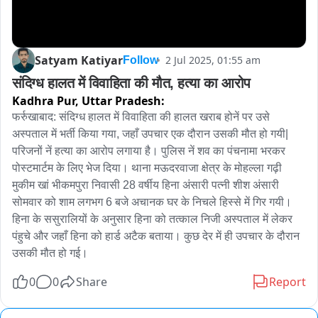
Satyam Katiyar
2 Jul 2025, 01:55 am
Follow
संदिग्ध हालत में विवाहिता की मौत, हत्या का आरोप
Kadhra Pur,
Uttar Pradesh:
फर्रुखाबाद: संदिग्ध हालत में विवाहिता की हालत खराब होनें पर उसे 
अस्पताल में भर्ती किया गया, जहाँ उपचार एक दौरान उसकी मौत हो गयी| 
परिजनों नें हत्या का आरोप लगाया है। पुलिस नें शव का पंचनामा भरकर 
पोस्टमार्टम के लिए भेज दिया। थाना मऊदरवाजा क्षेत्र के मोहल्ला गढ़ी 
मुकीम खां भीकमपुरा निवासी 28 वर्षीय हिना अंसारी पत्नी शीश अंसारी 
सोमवार को शाम लगभग 6 बजे अचानक घर के निचले हिस्से में गिर गयी। 
हिना के ससुरालियों के अनुसार हिना को तत्काल निजी अस्पताल में लेकर 
पंहुचे और जहाँ हिना को हार्ड अटैक बताया। कुछ देर में ही उपचार के दौरान 
उसकी मौत हो गई।
0
0
Share
Report