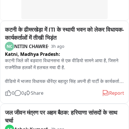
जिला कार्यक्रम अधिकारीआदि उपस्थित रहे।
कटनी के ढीमरखेड़ा में ITI के स्थायी भवन को लेकर विधायक-
कार्यकर्ताओं में तीखी भिड़ंत
NITIN CHAWRE
NC
3h ago
Katni,
Madhya Pradesh:
कटनी जिले की बड़वारा विधानसभा से एक वीडियो सामने आया है, जिसने 
राजनैतिक हलकों में हलचल मचा दी है.

वीडियो में भाजपा विधायक धीरेंद्र बहादुर सिंह अपनी ही पार्टी के कार्यकर्ताओं 
से तीखी बहस करते नजर आ रहे हैं. विवाद की वजह ढीमरखेड़ा में लंबे समय 
0
0
Share
Report
से लंबित शासकीय आईटीआई की मांग बताई जा रही है.

बताया जाता है कि गुरुवार को भाजपा कार्यकर्ता और ग्रामीण एक जुट होकर 
जल जीवन मंत्रण पर अहम बैठक: हरियाणा सांसदों के साथ 
एसडीएम कार्यालय पहुंचे थे. उनका कहना था कि वर्ष 2016 में तत्कालीन 
चर्चा
मुख्यमंत्री द्वारा ढीमरखेड़ा में आईटीआई खोलने की घोषणा की गई थी, लेकिन 