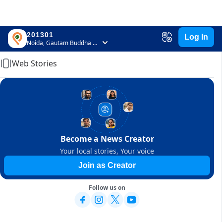
201301
Log In
Home
Noida, Gautam Buddha Nagar, Uttar Pradesh
Web Stories
Become a News Creator
Your local stories, Your voice
Join as Creator
Follow us on