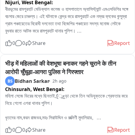
Nijuri,
West Bengal:
বীরভূমের রামপুরহাট মেডিক্যাল কলেজ ও হাসপাতালে অ্যাসিস্ট্যান্ট এমএসভিপির সঙ্গে 
বচসার জেরে চাঞ্চল্য। এই ঘটনাকে কেন্দ্র করে রামপুরহাট এক নম্বর ব্লকের কুসুম্বা 
গ্রাম পঞ্চায়েতের বিরোধী দলনেতা তথা বিজেপির পঞ্চায়েত সদস্য মনোজ লেটকে 
বুধবার রাতে আটক করে রামপুরহাট থানার পুলিশ। 

এই ঘটনার প্রতিবাদে বৃহস্পতিবার বেলা বারোটা নাগাদ রামপুরহাট থানায় জমায়েত হন 
0
0
Share
Report
বিজেপির একাধিক নেতৃত্ব ও কর্মীরা। তাঁরা মনোজ লেটকে কোন অভিযোগে আটক 
করা হয়েছে, সেই বিষয়ে পুলিশের কাছে জানতে চান। কিছুক্ষণ থানায় আলোচনা চলার 
পর পরিস্থিতি স্বাভাবিক হয়।পরে প্রয়োজনীয় প্রক্রিয়া সম্পন্ন করে এদিন সকালে 
भीड़ में महिलाओं की वेशभूषा बनाकर गहने चुराने के तीन 
বিজেপির বিরোধী দলনেতা মনোজ লেটকে ছেড়ে দেয় রামপুরহাট থানার পুলিশ।
आरोपी चुँचुड़ा-आगरा पुलिस ने गिरफ्तार
Bidhan Sarkar
BS
2h ago
Chinsurah,
West Bengal:
মহিলা সেজে ভিরের মধ্যে ছিনতাই,চুঁچুড়া থেকে তিন অভিযুক্তকে গ্রেফতার করে 
নিয়ে গেলো এগরা থানার পুলিশ।

ধৃতদের নাম,করন রাজভর,মহঃ সিরাউদ্দিন ও রুক্মিণী মুদালিয়ার。

ধৃতদের বাড়ি হুগলির চুঁচুড়া থানার নলডাঙা,ব্যান্ডেল লিচুবাগান ও আমবাগান এলাকায়。

0
0
Share
Report