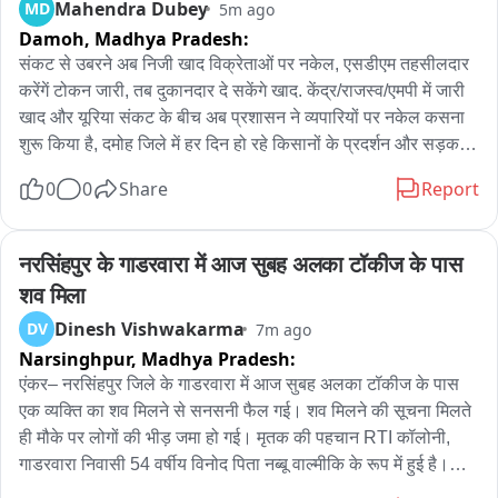
Mahendra Dubey
MD
5m ago
Damoh,
Madhya Pradesh:
संकट से उबरने अब निजी खाद विक्रेताओं पर नकेल, एसडीएम तहसीलदार 
करेंगें टोकन जारी, तब दुकानदार दे सकेंगे खाद. केंद्र/राजस्व/एमपी में जारी 
खाद और यूरिया संकट के बीच अब प्रशासन ने व्यपारियों पर नकेल कसना 
शुरू किया है, दमोह जिले में हर दिन हो रहे किसानों के प्रदर्शन और सड़क 
जाम के बाद अब प्रशासन की नींद उड़ गई है, किसानों के रुख को देखते हुए 
0
0
Share
Report
प्रशासन ने कठोर निर्णय लेना शुरू कर दिया है और इस निर्णय में सबसे पहले 
व्यापारी निशाने पर आए है। दरअसल अब तक सरकार और प्रशासन खाद 
वितरण को लेकर कई प्रयोग कर चुके है लेकिन किसानों को खाद फिर भी 
नरसिंहपुर के गाडरवारा में आज सुबह अलका टॉकीज के पास 
नसीब नहीं हो रहा है। पहले सामान्य रूप से खाद बांटी गई और फिर सरकार 
शव मिला
ने ई विकास पोर्टल बनाया और किसानों को ई टोकन जारी किए गए जिसके 
Dinesh Vishwakarma
DV
7m ago
जरिए किसान सरकारी खाद वितरण केन्द्रों और निजी दुकानदारों से खाद के 
Narsinghpur,
Madhya Pradesh:
सकते थे लेकिन कुछ समय बाद ही इस प्रक्रिया को ऑप्शनल बना दिया गया 
और प्रशासन के ऐलान किया कि किसान सीधे केंद्र या निजी दुकान पर 
एंकर– नरसिंहपुर जिले के गाडरवारा में आज सुबह अलका टॉकीज के पास 
जाकर अपना आधार कार्ड जमीन की ऋण पुस्तिका दिखाकर खाद ले सकता 
एक व्यक्ति का शव मिलने से सनसनी फैल गई। शव मिलने की सूचना मिलते 
है , इसमें भरमार हुई तो किसानों को निश्चित तारीख के टोकन दिए गए लेकिन 
ही मौके पर लोगों की भीड़ जमा हो गई। मृतक की पहचान RTI कॉलोनी,  
खाद की उपलब्धता न होने की वजह से हालात बिगड़ गए। लगातार किसान 
गाडरवारा निवासी 54 वर्षीय विनोद पिता नब्बू वाल्मीकि के रूप में हुई है।

नाराज है प्रदर्शन कर रहे हैं तो अब प्रशासन ने आनन फानन में खाद 
घटना की सूचना मिलते ही पुलिस मौके पर पहुंची और शव को कब्जे में लेकर 