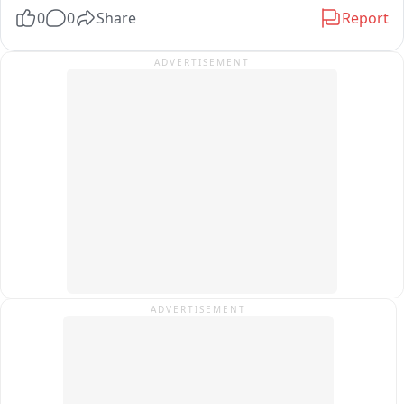
गोकुळ गिते आणि विवेक कोल्हे यांनी येवल्यात करण्यात आलेल्या सत्काराबद्दल 
0
0
Share
Report
उपस्थितांचे आभार मानले मी येवलेकरांचे आभार मानतो पाच वेळा मला 
निवडून आणले असे वक्तव्य मंत्री छगन भुजबळ यांनी या कार्यक्रमात 
ADVERTISEMENT
बोलताना केले
ADVERTISEMENT