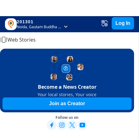
201301
Log In
Home
Noida, Gautam Buddha Nagar, Uttar Pradesh
Web Stories
Become a News Creator
Your local stories, Your voice
Join as Creator
Follow us on