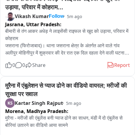
हर किसी को हैरान कर देने वाला है.
उड़ाया, परिवार में कोहराम

जसराना (फिरोजाबाद)।
Vikash Kumar
5m ago
Follow
Jasrana,
Uttar Pradesh:
बीमारी से तंग आकर अधेड़ ने लाइसेंसी राइफल से खुद को उड़ाया, परिवार में 
कोहराम

जसराना (फिरोजाबाद)। थाना जसराना क्षेत्र के अंतर्गत आने वाले गांव 
अलीपुर मोहिनीपुर में शुक्रवार की देर रात एक दिल दहला देने वाली घटना 
सामने आई है। यहाँ लंबे समय से गंभीर बीमारी से जूझ रहे एक 45 वर्षीय 
0
0
Share
Report
व्यक्ति ने अपनी ही लाइसेंसी राइफल से गोली मारकर कथित तौर पर 
आत्महत्या कर ली। मध्यरात्रि में हुई इस वारदात के बाद से मृतक के परिवार 
में चीख-पुकार मची हुई है और पूरे गांव में सन्नाटा पसरा हुआ है।मध्यरात्रि की 
मुरैना में एंबुलेशन से प्याज ढोने का वीडियो वायरल; मरीजों की 
घटनाप्राप्त जानकारी के अनुसार, अलीपुर मोहिनीपुर निवासी सतेंद्र कुमार 
सुरक्षा पर सवाल
(45 वर्ष) शुक्रवार की रात अपने घर पर थे। देर रात उनके कमरे से संदिग्ध 
Kartar Singh Rajput
KS
5m ago
आवाज सुनकर परिजनों की नींद खुल गई। जब परिजन वहां पहुंचे, तो सतेंद्र 
Morena,
Madhya Pradesh:
कुमार मृत पाए गए। उनके पास ही उनकी लाइसेंसी राइफल मौजूद थी।
स्वास्थ्य संबंधी समस्याएं और तनावघटना की सूचना मिलने पर पुलिस मौके 
मुरैना - मरीजों की एंबुलेंस बनी प्याज ढोने का साधन, मंडी में दो एंबुलेंस से 
पर पहुंची। परिजनों के अनुसार, सतेंद्र पिछले काफी समय से एक गंभीर 
बोरियां उतारने का वीडियो आया सामने

बीमारी से जूझ रहे थे, जिसका इलाज आगरा में चल रहा था। बीमारी के 