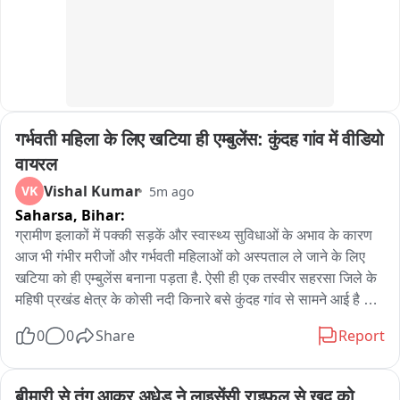
तैयार करने पर जोर है। सम्मेलन में पंचायत प्रतिनिधियों की भूमिका को 
अहम बताया गया। उनसे अपील की गई कि वे ग्रामीणों तक योजनाओं की 
सही जानकारी पहुंचाएं और पात्र लाभुकों को इसका लाभ दिलाने में सक्रिय 
भूमिका निभाएं। कला भवन में आयोजित यह पंच सम्मेलन सिर्फ जानकारी देने 
का मंच नहीं रहा, बल्कि पंचायतों के जरिए गांवों तक नए रोजगार कानून और 
विकास योजनाओं को पहुंचाने की दिशा में एक महत्वपूर्ण दिशा-निर्देश के रूप में 
गर्भवती महिला के लिए खटिया ही एम्बुलेंस: कुंदह गांव में वीडियो 
सामने आया।
वायरल
Vishal Kumar
VK
5m ago
Saharsa,
Bihar:
ग्रामीण इलाकों में पक्की सड़कें और स्वास्थ्य सुविधाओं के अभाव के कारण 
आज भी गंभीर मरीजों और गर्भवती महिलाओं को अस्पताल ले जाने के लिए 
खटिया को ही एम्बुलेंस बनाना पड़ता है. ऐसी ही एक तस्वीर सहरसा जिले के 
महिषी प्रखंड क्षेत्र के कोसी नदी किनारे बसे कुंदह गांव से सामने आई है जहाँ 
एक गर्भवती महिला को खटिया के सहारे एम्बुलेंस तक पहुंचाया जा रहा है 
0
0
Share
Report
जिसका विडियो शोशल मीडिया पर वायरल हो रहा है. वायरल वीडियो में देखा 
जा सकता है कि किस तरह से कमर भर पानी मे चार लोग एक गर्भवती महिला 
को खटिया पर लाद कर एम्बुलेंस तक ले जा रहे हैं. आज के दौर यह तस्वीर 
बीमारी से तंग आकर अधेड़ ने लाइसेंसी राइफल से खुद को 