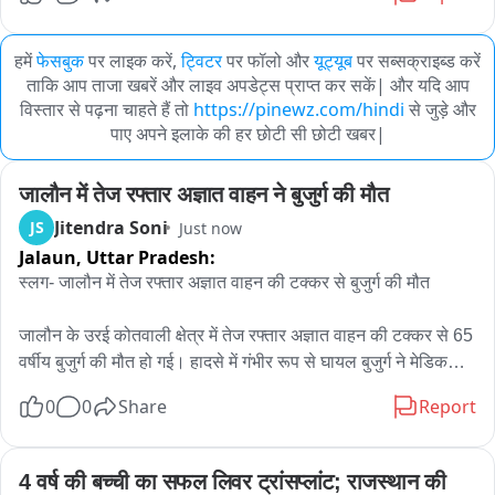
हमें
फेसबुक
पर लाइक करें,
ट्विटर
पर फॉलो और
यूट्यूब
पर सब्सक्राइब्ड करें
ताकि आप ताजा खबरें और लाइव अपडेट्स प्राप्त कर सकें| और यदि आप
विस्तार से पढ़ना चाहते हैं तो
https://pinewz.com/hindi
से जुड़े और
पाए अपने इलाके की हर छोटी सी छोटी खबर|
जालौन में तेज रफ्तार अज्ञात वाहन ने बुजुर्ग की मौत
Jitendra Soni
JS
Just now
Jalaun,
Uttar Pradesh:
स्लग- जालौन में तेज रफ्तार अज्ञात वाहन की टक्कर से बुजुर्ग की मौत

जालौन के उरई कोतवाली क्षेत्र में तेज रफ्तार अज्ञात वाहन की टक्कर से 65 
वर्षीय बुजुर्ग की मौत हो गई। हादसे में गंभीर रूप से घायल बुजुर्ग ने मेडिकल 
कॉलेज उरई में उपचार के दौरान दम तोड़ दिया। घटना के बाद परिवार में 
0
0
Share
Report
मातम पसरा हुआ है और परिजनों का रो-रोकर बुरा हाल है।

जानकारी के मुताबिक, मृतक की पहचान परमेश्वर उर्फ बाऊ, निवासी 
4 वर्ष की बच्ची का सफल लिवर ट्रांसप्लांट; राजस्थान की 
करनलगंज, कानपुर के रूप में हुई है। परमेश्वर उरई में रहकर बेकरी का काम 