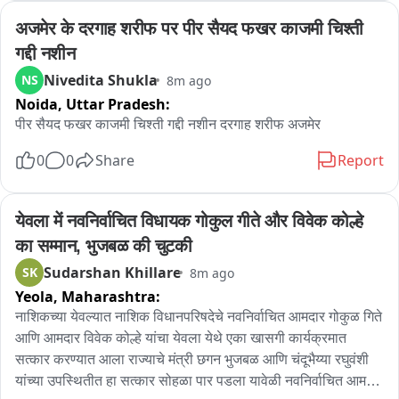
आपको बता दें कि दिल्ली सरकार ने 1 अगस्त को दिल्ली लक्ष्मी योजना पोर्टल 
अजमेर के दरगाह शरीफ पर पीर सैयद फखर काजमी चिश्ती 
लॉन्च किया था।

गद्दी नशीन
Nivedita Shukla
NS
8m ago
दिल्ली सरकार के मुताबिक महिलाओं को इस योजना के तहत पहली किस्त 
Noida,
Uttar Pradesh:
28 अगस्त रक्षा बंधन के मौके पर सीधे बैंक खाते में ट्रांसफर की जाएगी।

पीर सैयद फखर काजमी चिश्ती गद्दी नशीन दरगाह शरीफ अजमेर
दिल्ली सरकार DLY योजना के तहत दिल्ली की 21 से 60 वर्ष की पात्रता 
0
0
Share
Report
पूरी करने वाली महिलाओं को हर महीने 2500 रुपए देगी।

दिल्ली सरकार ने इस योजना के लिए बजट में 5100 करोड़ रुपए का 
येवला में नवनिर्वाचित विधायक गोकुल गीते और विवेक कोल्हे 
प्रावधान किया था।
का सम्मान, भुजबळ की चुटकी
Sudarshan Khillare
SK
8m ago
Yeola,
Maharashtra:
नाशिकच्या येवल्यात नाशिक विधानपरिषदेचे नवनिर्वाचित आमदार गोकुळ गिते 
आणि आमदार विवेक कोल्हे यांचा येवला येथे एका खासगी कार्यक्रमात 
सत्कार करण्यात आला राज्याचे मंत्री छगन भुजबळ आणि चंदूभैय्या रघुवंशी 
यांच्या उपस्थितीत हा सत्कार सोहळा पार पडला यावेळी नवनिर्वाचित आमदार 