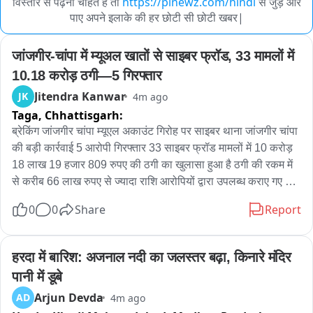
विस्तार से पढ़ना चाहते हैं तो
https://pinewz.com/hindi
से जुड़े और
पाए अपने इलाके की हर छोटी सी छोटी खबर|
जांजगीर-चांपा में म्यूअल खातों से साइबर फ्रॉड, 33 मामलों में 
10.18 करोड़ ठगी—5 गिरफ्तार
Jitendra Kanwar
JK
4m ago
Taga,
Chhattisgarh:
ब्रेकिंग जांजगीर चांपा म्यूएल अकाउंट गिरोह पर साइबर थाना जांजगीर चांपा 
की बड़ी कार्रवाई 5 आरोपी गिरफ्तार 33 साइबर फ्रॉड मामलों में 10 करोड़ 
18 लाख 19 हजार 809 रुपए की ठगी का खुलासा हुआ है ठगी की रकम में 
से करीब 66 लाख रुपए से ज्यादा राशि आरोपियों द्वारा उपलब्ध कराए गए 
म्यूएल खातों में ट्रांसफर होने की जानकारी मिली आरोपोपियों ने कमीशन के 
0
0
Share
Report
लालच में अपने बैंक खाते और सिम कार्ड साइबर ठगों को उपलब्ध कराए थे 
जिनका इस्तेमाल साइबर ठगी की रकम के लेन-देन में किया जा रहा था जांच 
में आरोपियों के बैंक खातों का कनेक्शन देश के 11 राज्यों में दर्ज 33 साइबर 
हरदा में बारिश: अजनाल नदी का जलस्तर बढ़ा, किनारे मंदिर 
फ्रॉड मामलों से सामने आया आंध्र प्रदेश गोवा गुजरात हिमाचल प्रदेश 
पानी में डूबे
कर्नाटक महाराष्ट्र राजस्थान तेलंगाना उत्तर प्रदेश पश्चिम बंगाल और 
Arjun Devda
AD
4m ago
छत्तीसगढ़ में दर्ज मामलों से जुड़े मिले बैंक खाते पूछताछ में संदीप चंद्रा और 