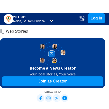
201301
Log In
Home
Noida, Gautam Buddha Nagar, Uttar Pradesh
Web Stories
Become a News Creator
Your local stories, Your voice
Join as Creator
Follow us on