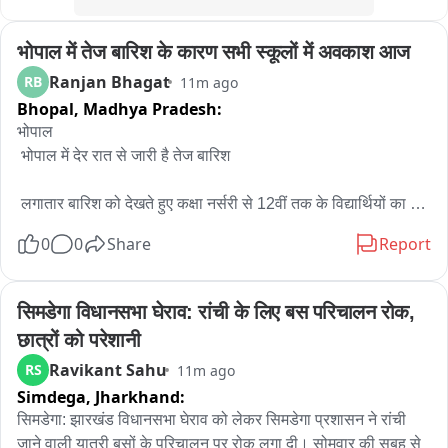
भोपाल में तेज बारिश के कारण सभी स्कूलों में अवकाश आज
Ranjan Bhagat
RB
11m ago
Bhopal,
Madhya Pradesh:
भोपाल

 भोपाल में देर रात से जारी है तेज बारिश

 लगातार बारिश को देखते हुए कक्षा नर्सरी से 12वीं तक के विद्यार्थियों का 
आज अवकाश

0
0
Share
Report
भोपाल जिले के सभी सरकारी, निजी और अनुदान प्राप्त स्कूलों पर आदेश 
लागू

सिमडेगा विधानसभा घेराव: रांची के लिए बस परिचालन रोक, 
छात्रों को परेशानी
कलेक्टर के निर्देश पर जिला शिक्षा अधिकारी ने जारी किया अवकाश का 
Ravikant Sahu
RS
11m ago
आदेश

Simdega,
Jharkhand:
 बारिश से बढ़ी लोगों की परेशानी

सिमडेगा: झारखंड विधानसभा घेराव को लेकर सिमडेगा प्रशासन ने रांची 
जाने वाली यात्री बसों के परिचालन पर रोक लगा दी। सोमवार की सुबह से 