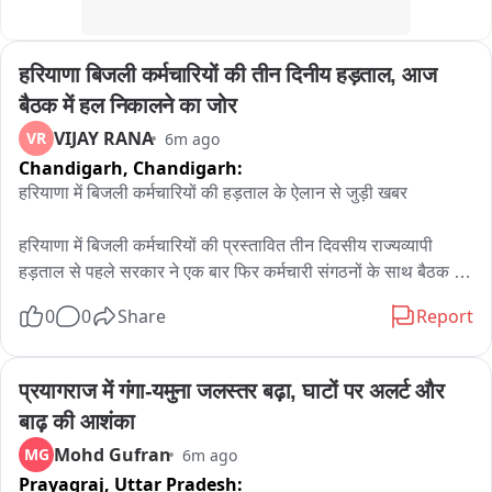
हरियाणा बिजली कर्मचारियों की तीन दिनीय हड़ताल, आज 
बैठक में हल निकालने का जोर
VIJAY RANA
VR
6m ago
Chandigarh,
Chandigarh:
हरियाणा में बिजली कर्मचारियों की हड़ताल के ऐलान से जुड़ी खबर

हरियाणा में बिजली कर्मचारियों की प्रस्तावित तीन दिवसीय राज्यव्यापी 
हड़ताल से पहले सरकार ने एक बार फिर कर्मचारी संगठनों के साथ बैठक 
बुलाई

0
0
Share
Report
हरियाणा विद्युत प्रसारण निगम लिमिटेड (HVPNL) ने बैठक का नोटिस 
जारी किया है

सरकार और कर्मचारी नेताओं के बीच आज दोपहर 12 बजे हरियाणा सिविल 
प्रयागराज में गंगा-यमुना जलस्तर बढ़ा, घाटों पर अलर्ट और 
सचिवालय में बैठक होगी

बाढ़ की आशंका
बैठक की अध्यक्षता हरियाणा के ऊर्जा मंत्री अनिल विज करेंगे

Mohd Gufran
MG
6m ago
बैठक में हरियाणा बिजली कर्मचारी एवं इंजीनियर संयुक्त संघर्ष मोर्चा के 
Prayagraj,
Uttar Pradesh:
प्रतिनिधि और अधिकारी शामिल होंगे
