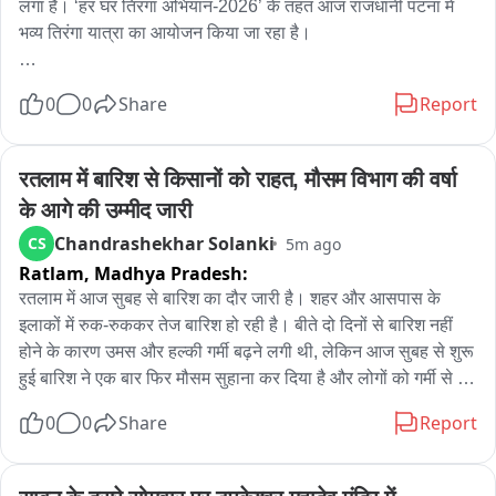
लगा है। ‘हर घर तिरंगा अभियान-2026’ के तहत आज राजधानी पटना में 
भव्य तिरंगा यात्रा का आयोजन किया जा रहा है।

यह यात्रा सुबह 10 बजे जेपी गोलंबर से शुरू होकर कारगिल चौक तक 
0
0
Share
Report
जाएगी। यात्रा का नेतृत्व मुख्यमंत्री सम्राट चौधरी करेंगे। इसमें मंत्री, 
अधिकारी और बड़ी संख्या में आम लोग भी शामिल होंगे।

रतलाम में बारिश से किसानों को राहत, मौसम विभाग की वर्षा 
इस अभियान के तहत सिर्फ पटना ही नहीं, बल्कि पूरे बिहार में तिरंगा यात्रा, 
के आगे की उम्मीद जारी
सेल्फी विद तिरंगा, तिरंगा रंगोली, तिरंगा थीम पर सजावट और वंदे मातरम् के 
Chandrashekhar Solanki
CS
5m ago
सामूहिक गायन जैसे कई कार्यक्रम आयोजित किए जाएंगे। सरकार का लक्ष्य 
Ratlam,
Madhya Pradesh:
है कि हर जिले और हर प्रखंड तक यह अभियान पहुंचे। इसके लिए प्रत्येक 
प्रखंड में 4 हजार तिरंगे झंडे उपलब्ध कराए जाएंगे।

रतलाम में आज सुबह से बारिश का दौर जारी है। शहर और आसपास के 
इलाकों में रुक-रुककर तेज बारिश हो रही है। बीते दो दिनों से बारिश नहीं 
इस अभियान का उद्देश्य लोगों में राष्ट्रप्रेम, राष्ट्रीय एकता और तिरंगे के 
होने के कारण उमस और हल्की गर्मी बढ़ने लगी थी, लेकिन आज सुबह से शुरू 
प्रति सम्मान की भावना को और मजबूत करना है।

हुई बारिश ने एक बार फिर मौसम सुहाना कर दिया है और लोगों को गर्मी से 
राहत मिली है。

0
0
Share
Report
वहीं, तिरंगा यात्रा को लेकर प्रशासन ने भी सभी तैयारियां पूरी कर ली हैं। 
यात्रा मार्ग पर सुरक्षा, बैरिकेडिंग, ट्रैफिक प्रबंधन और भीड़ नियंत्रण के 
बारिश को लेकर सबसे ज्यादा खुशी किसानों में देखने को मिल रही है, क्योंकि 
विशेष इंतजाम किए गए हैं, ताकि कार्यक्रम शांतिपूर्ण और व्यवस्थित ढंग से 
फिलहाल फसलों के लिए बारिश की जरूरत बनी हुई है। रुक-रुककर हो रही 