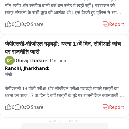
स्कूलों में अवकाश, लेकिन शिक्षक-कर्मचारियों को समय पर स्कूल पहुंचना 
नॉन-स्टॉप और स्टॉपेज वाली बसें बस स्टैंड में खड़ी रहीं। प्रशासन को 
होगा सुनिश्चित
छात्र संगठनों के रांची कूच की आशंका थी। इसे देखते हुए पुलिस ने अहले 
सुबह करीब साढ़े तीन बजे से पुलिस लाइन के पास सघन वाहन जांच 
0
0
Share
Report
अभियान चलाया। रांची जाने वाले कई छोटे वाहनों को भी जांच के बाद वापस 
लौटा दिया गया। बसों का परिचालन बंद रहने से रांची समेत अन्य स्थानों पर 
जाने वाले छात्र-छात्राओं और आम यात्रियों को काफी परेशानी हुई। सुबह 
जेपीएससी-सीजीएल गड़बड़ी: धरना 17वें दिन, सीबीआई जांच 
करीब 70 बसों का परिचालन प्रभावित रहा।
पर राजनीति जारी
Dhiraj Thakur
DT
11m ago
Ranchi,
Jharkhand:
रांची

जेपीएससी 14 पीटी परीक्षा और सीजीएल परीक्षा गड़बड़ी मामले छात्रों का 
धरना का आज 17 वा दिन है वहीं छात्रों के मुद्दे पर राजनीतिक बयानबाजी 
जारी है। बीजेपी ने इसको लेकर राज्य सरकार और कांग्रेस को घेरा है。

0
0
Share
Report
छात्रों के मामले पर बीजेपी प्रदेश अध्यक्ष आदित्य साहू ने कहा, सीएम को 
ADVERTISEMENT
स्पष्ट करना चाहिए छात्रों को न्याय देना चाहते हैं या नहीं । छात्र सीबीआई 