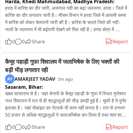
Harda, Khedi Mahmudabad,
Madhya Pradesh:
उसके साथियों द्वारा कमीशन का लालच देकर बैंक खाते खुलवाने की बात 
सामने आई पुलिस मामले में आगे की जांच कर रही है और अन्य आरोपियों की 
हरदा में बारिश का दौर जारी, अजनाल नदी का बढ़ा जलस्तर. हरदा। जिले में 
गिरफ्तारी भी संभव है 05 म्यूएल खाता धारकों को गिरफ्तार कर न्यायिक 
बारिश का दौर लगातार जारी है। मौसम विभाग ने हरदा जिले में आगामी समय 
रिमांड पर भेजा गया आरोपी जांजगीर-चांपा और कोरबा जिले के रहने वाले हैं 
में बारिश को लेकर चेतावनी जारी की है। बारिश के चलते जिले की नदी-
आरोपियों में सत्यनारायण आदित्य निवासी किकिरदा तुषार सिंह राठौर 
नालों के जलस्तर में भी बढ़ोतरी देखने को मिल रही है। हरदा क्षेत्र में 
निवासी फरसवानी हरिश कुमार देवांगन निवासी सिवनी ओम प्रकाश केंवट 
अजनाल नदी का जलस्तर बढ़ गया है। नदी का पानी बढ़ने से नदी किनारे 
0
0
Share
Report
निवासी फरसवानी और मनोज कुमार मांझी निवासी चांपा शामिल हैं जांजगीर 
स्थित मंदिरों के आसपास पानी पहुंच गया है और छोट मंदिर पानी में डूबे नजर 
चांपा जिला के साइबर पुलिस टीम ने गिरफ्तार कर सभी को भेजा जेल
आए। हालांकि, जिले में अभी बारिश की स्थिति सामान्य बनी हुई हैं, मौसम 
विभाग की चेतावनी जारी की,
कैमूर पहाड़ी गुफा शिवालय में जलाभिषेक के लिए भक्तों की 
बड़ी भीड़ लगातार रही
AMARJEET YADAV
AY
5m ago
Sasaram,
Bihar:
खबर सासाराम से है। जहां चेनारी के कैमूर पहाड़ी के गुफा में स्थित गुप्तेश्वर 
नाथ शिवालय में रात से ही श्रद्धालुओं की भीड़ उमड़ी हुई है। चुकी है ये दुर्गम 
इलाका है। जहां मोबाइल का नेटवर्क भी काम नहीं करता है। रात से लगभग 
50 हजार से अधिक श्रद्धालुओं ने जलाअभिषेक कर लिया है तथा शाम शाम 
तक लाखों श्रद्धालु यहां जलाभिषेक करेंगे। बता दे की कैमूर पहाड़ी के दुर्गम 
0
0
Share
Report
गुफा में प्राकृतिक रूप से शिवलिंग अवस्थित है। जिसकी सावन में काफी 