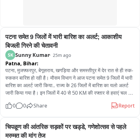
पटना समेत 9 जिलों में भारी बारिश का अलर्ट; आकाशीय 
बिजली गिरने की चेतावनी
Sunny Kumar
SK
25m ago
Patna,
Bihar:
पटना, मुजफ्फरपुर, बेगूसराय, खगड़िया और समस्तीपुर में देर रात से ही रुक-
रुककर बारिश हो रही है। मौसम विभाग ने आज पटना समेत 9 जिलों में भारी 
बारिश का अलर्ट जारी किया.. राज्य के 26 जिलों में बारिश का यलो अलर्ट 
जारी किया गया है। इन जिलों में 40 से 50 KM की रफ्तार से हवाएं चल 
सकती हैं। आकाशीय बिजली गिरने को लेकर भी चेतावनी जारी की गई है। 
0
0
Share
Report
बिहार में 8 अगस्त तक बारिश का दौरा जारी रहेगा। कुछ स्थानों पर भारी 
बारिश हो सकती है। पटना समेत कुछ जिलों में बादल छाए रह सकते हैं। 
बिहार में अब भी सामान्य से 38 प्रतिशत कम बारिश रिकॉड की गयी है। 
चिपळूण की आंतरिक सड़कों पर खड्डे, गणेशोत्सव से पहले 
राज्य का अधिकतम तापमान 33 से 35 डिग्री सेल्सियस वहीं न्यूनतम 
मरम्मत की मांग तेज
तापमान में भी गिरावट दर्ज की गई है…