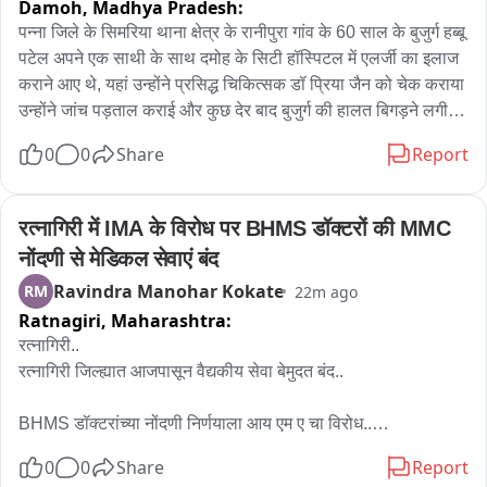
Damoh,
Madhya Pradesh:
पन्ना जिले के सिमरिया थाना क्षेत्र के रानीपुरा गांव के 60 साल के बुजुर्ग हब्बू 
पटेल अपने एक साथी के साथ दमोह के सिटी हॉस्पिटल में एलर्जी का इलाज 
कराने आए थे, यहां उन्होंने प्रसिद्ध चिकित्सक डॉ प्रिया जैन को चेक कराया 
उन्होंने जांच पड़ताल कराई और कुछ देर बाद बुजुर्ग की हालत बिगड़ने लगी 
और देखते ही देखते उनकी स्थिति नाजुक हो गई, इस बीच सिटी अस्पताल 
0
0
Share
Report
प्रबंधन ने उन्हें बताया कि हब्बू को दिल का दौरा पड़ा है और मरीज को जिला 
अस्पताल लेकर जाएं, बुजुर्ग के साथ आए उनके सहयोगी उन्हें जिला अस्पताल 
लेकर गए लेकिन डॉक्टर्स ने उन्हें मृत घोषित कर दिया। बुजुर्ग के सहयोगी के 
रत्नागिरी में IMA के विरोध पर BHMS डॉक्टरों की MMC 
मुताबिक हब्बू को कोई बीमारी नहीं थी सिर्फ एलर्जी थी जिसका इलाज कराने 
नोंदणी से मेडिकल सेवाएं बंद
आए थे सब कुछ सामान्य था लेकिन सिटी अस्पताल में जो इलाज दिया गया 
Ravindra Manohar Kokate
RM
22m ago
उसकी वजह से कुछ मिनटों में ही हालत बिगड़ी और मौत हुई, देर रात दमोह 
Ratnagiri,
Maharashtra:
पहुंचे बुजुर्ग के परिजनों ने बबाल किया और दोषी डाक्टर के साथ अस्पताल 
प्रबंधन कर कार्यवाही की मांग भी की है।
रत्नागिरी..

रत्नागिरी जिल्ह्यात आजपासून वैद्यकीय सेवा बेमुदत बंद..

BHMS डॉक्टरांच्या नोंदणी निर्णयाला आय एम ए चा विरोध..

0
0
Share
Report
अँकर 
