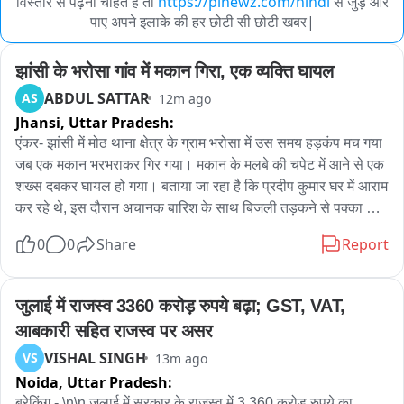
विस्तार से पढ़ना चाहते हैं तो
https://pinewz.com/hindi
से जुड़े और
पाए अपने इलाके की हर छोटी सी छोटी खबर|
झांसी के भरोसा गांव में मकान गिरा, एक व्यक्ति घायल
ABDUL SATTAR
AS
12m ago
Jhansi,
Uttar Pradesh:
एंकर- झांसी में मोठ थाना क्षेत्र के ग्राम भरोसा में उस समय हड़कंप मच गया 
जब एक मकान भरभराकर गिर गया। मकान के मलबे की चपेट में आने से एक 
शख्स दबकर घायल हो गया। बताया जा रहा है कि प्रदीप कुमार घर में आराम 
कर रहे थे, इस दौरान अचानक बारिश के साथ बिजली तड़कने से पक्का 
मकान गिर गया। मकान का मलबा प्रदीप के ऊपर गिरा जिससे वह दब 
0
0
Share
Report
गया। आवाज सुनकर परिवार और आसपास के लोग मौके पर पहुंचे, सभी 
लोगों ने मिलकर प्रदीप को बाहर निकाला और आनन फानन में एम्बुलेंस की 
मदद से उसे अस्पताल पहुंचाया जहां उसका इलाज चल रहा है। वहीं घटना 
जुलाई में राजस्व 3360 करोड़ रुपये बढ़ा; GST, VAT, 
की सूचना पर मौके पर पहुंची पुलिस ने घटनास्थल का जायजा लिया और 
आबकारी सहित राजस्व पर असर
अस्पताल पहुंचकर घायल का हाल-चाल जाना, उससे बातचीत करके घटना 
VISHAL SINGH
VS
13m ago
की जानकारी ली है।
Noida,
Uttar Pradesh:
ब्रेकिंग - \n\n जुलाई में सरकार के राजस्व में 3,360 करोड़ रुपये का 