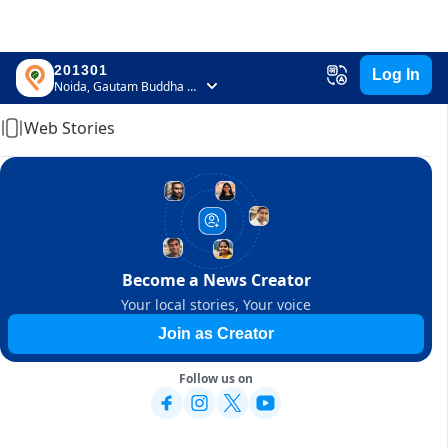
201301
Log In
Home
Noida, Gautam Buddha Nagar, Uttar Pradesh
Web Stories
Become a News Creator
Your local stories, Your voice
Join as Creator
Follow us on