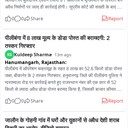
बिल्डिंग पर बुलडोजर ऐक्शन तैयारी है। अलीगंज में भू-उपयोग के विपरीत बने 
अवैध निर्माणों पर जल्द ही कार्रवाई होगी। सुप्रीम कोर्ट की सख्ती के बाद 
एलडीए ने इन पर कार्रवाई के लिए कार्ययोजना तैयार कर ली है। जिसके 
0
0
Share
Report
तहत विहित प्राधिकारी न्यायालय से अवैध निर्माण से सम्बंधित फाइलें 
निकलवाईं गई हैं। लखनऊ विकास प्राधिकरण द्वारा न्यायालय के समक्ष 
रिपोर्ट प्रस्तुत करते हुए अवगत कराया गया कि अलीगंज क्षेत्र में आवासीय 
पीलीबंगा में 8 लाख मूल्य के डोडा पोस्त की बरामदगी: 2 
भू-उपयोग में मानकों के विपरीत बने 51 व्यावसायिक निर्माण चिह्नित किए गए 
तस्कर गिरफ्तार
हैं। न्यायालय ने उक्त समस्त प्रकरणों में की गयी कार्रवाई की स्थिति स्पष्ट 
Kuldeep Sharma
KS
13m ago
करने के निर्देश दिये हैं। इसके साथ ही सर्वोच्च न्यायालय की टीम शहर में 
Hanumangarh,
Rajasthan:
आकर अलीगंज क्षेत्र में अवैध निर्माणों का सर्वे करेगी।
पीलीबंगा में ऑपरेशन चक्रव्यूह के तहत 8 लाख का 52.6 किलो डोडा पोस्त 
जब्त, बीकानेर के 2 तस्कर गिरफ्तार. हनुमानगढ़ जिले की पीलीबंगा पुलिस ने 
भारतमाला रोड पर कार्रवाई करते हुए राजस्थान नंबर की एक कार से 52 
किलो से ज़्यादा अवैध डोडा पोस्त बरामद किया है, जिसकी बाजार कीमत 
लगभग आठ लाख रुपये है। मौके से बीकानेर निवासी आरोपी महेन्द्र बिश्नोई 
0
0
Share
Report
और महावीर बिश्नोई को गिरफ्तार कर कार जब्त कर ली गई है। आरोपियों के 
खिलाफ NDPS एक्ट में मामला दर्ज कर आगे की जांच गोलूवाला 
थानाधिकारी रजनदीप कौर को सौंपी गई है।
जालौन के गोहनी गांव में घरों और दुकानों से अवैध देशी शराब 