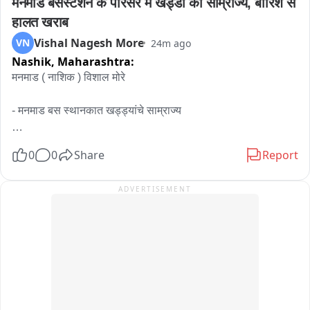
मनमाड बसस्टेशन के परिसर में खड्डों का साम्राज्य, बारिश से 
हालत खराब
Anc: सोशल मीडियावर रिल बनविण्याच्या नादात मालेगावचे अनेक तरुण, 
Vishal Nagesh More
VN
24m ago
बालक हे गिरणा, मोसम नदीच्या पुराच्या पाण्यात उंच पुलावरून उडी मारत 
Nashik,
Maharashtra:
स्टंटबाजी करत असतात. यामध्ये कित्येक तरुणांनी आपला जीव देखील 
गमावला आहे. प्रशासन, सामाजिक कार्यकर्ते वारंवार याबाबत आवाहन करून 
मनमाड ( नाशिक ) विशाल मोरे 

जनजागृती करत असतात मात्र पालकांना याचे गांभीर्य दिसत नसल्याचे चित्र 
आहे. पुन्हा काल एका तरुणाचा मृतदेह गिरणा नदीत मिळून आला. किल्ला 
- मनमाड बस स्थानकात खड्ड्यांचे साम्राज्य

तैराक ग्रुपच्या कार्यकर्त्यांनी त्या मयत तरुणाला बाहेर काढले आणि पुन्हा 
नागरिकांना त्यांच्याकडून आवाहन करण्यात आले.

- प्रवास व बस चालकांना सोसावा लागतोय त्रास..

0
0
Share
Report
बाईट: खालिद एस के, सामाजिक कार्यकर्ते
- नाशิกच्या मनमाड  बसस्थानक आवारात  खड्ड्यांचे साम्राज्य पसरले 
ADVERTISEMENT
असून,पावसामुळे  परिसर चिखलमय झाला असून, पावसाचे  पाणी खड्ड्यात 
साचून बस चालक व प्रवाशी वर्गाला मोठ्या अडचणींचा कामांना करावा 
लागत. प्रशासनाने तातडीने बस स्थानक आवारातील खड्डे बुजवावे अशी 
मागणी होत आहे...