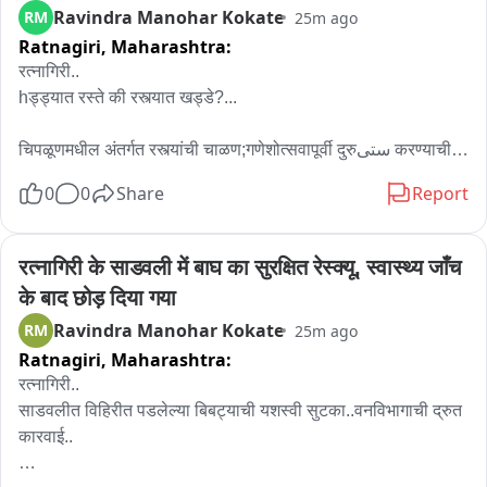
Ravindra Manohar Kokate
RM
25m ago
Ratnagiri,
Maharashtra:
रत्नागिरी..

hड्ड्यात रस्ते की रस्त्यात खड्डे?...

चिपळूणमधील अंतर्गत रस्त्यांची चाळण;गणेशोत्सवापूर्वी दुरुستی करण्याची 
नागरिकांची मागणी..

0
0
Share
Report
अँकर 

चिपळूण शहरातील अंतर्गत रस्त्यांची अत्यंत दैनावस्था झाली असून 
रत्नागिरी के साडवली में बाघ का सुरक्षित रेस्क्यू, स्वास्थ्य जाँच 
ठिकठिकाणी पडलेल्या खड्ड्यांमुळे नागरिक आणि प्रवासी प्रचंड त्रस्त 
के बाद छोड़ दिया गया
झाले आहेत..

Ravindra Manohar Kokate
RM
25m ago
Ratnagiri,
Maharashtra:
"रस्त्यात खड्डे की खड्ड्यात रस्ते?" अशी स्थिती निर्माण झाली असून 
दरवर्षी डागडुजीवर लाखो रुपयांचा निधी खर्च करणाऱ्या नगरपरिषदेच्या 
रत्नागिरी..

कारभारावर प्रश्नचिन्ह उपस्थित होत आहे..

साडवलीत विहिरीत पडलेल्या बिबट्याची यशस्वी सुटका..वनविभागाची द्रुत 
कारवाई..

पहिल्याच पावसात रस्त्यांची पार चाळण झाल्याने वाहनधारकांना कसरत 