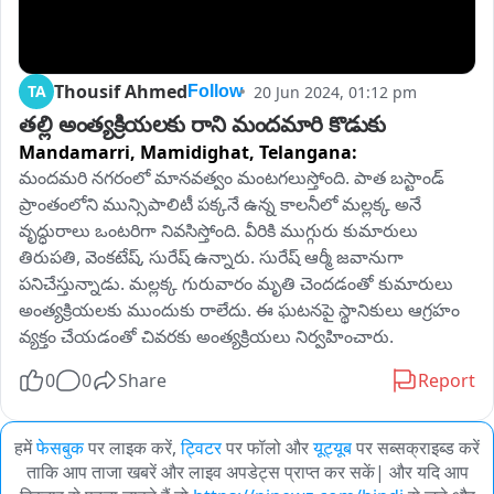
Thousif Ahmed
TA
20 Jun 2024, 01:12 pm
Follow
తల్లి అంత్యక్రియలకు రాని మందమారి కొడుకు
Mandamarri, Mamidighat,
Telangana:
మందమరి నగరంలో మానవత్వం మంటగలుస్తోంది. పాత బస్టాండ్ 
ప్రాంతంలోని మున్సిపాలిటీ పక్కనే ఉన్న కాలనీలో మల్లక్క అనే 
వృద్ధురాలు ఒంటరిగా నివసిస్తోంది. వీరికి ముగ్గురు కుమారులు 
తిరుపతి, వెంకటేష్, సురేష్ ఉన్నారు. సురేష్ ఆర్మీ జవానుగా 
పనిచేస్తున్నాడు. మల్లక్క గురువారం మృతి చెందడంతో కుమారులు 
అంత్యక్రియలకు ముందుకు రాలేదు. ఈ ఘటనపై స్థానికులు ఆగ్రహం 
వ్యక్తం చేయడంతో చివరకు అంత్యక్రియలు నిర్వహించారు.
0
0
Share
Report
हमें
फेसबुक
पर लाइक करें,
ट्विटर
पर फॉलो और
यूट्यूब
पर सब्सक्राइब्ड करें
ताकि आप ताजा खबरें और लाइव अपडेट्स प्राप्त कर सकें| और यदि आप