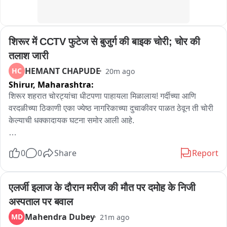
की निष्पक्ष जांच कर दोषियों के खिलाफ सख्त कार्रवाई की मांग की है।
शिरूर में CCTV फुटेज से बुजुर्ग की बाइक चोरी; चोर की 
तलाश जारी
HEMANT CHAPUDE
HC
20m ago
Shirur,
Maharashtra:
शिरूर शहरात चोरट्यांचा धीटपणा पाहायला मिळालाय! गर्दीच्या आणि 
वरदळीच्या ठिकाणी एका ज्येष्ठ नागरिकाच्या दुचाकीवर पाळत ठेवून ती चोरी 
केल्याची धक्कादायक घटना समोर आली आहे.

विशेष म्हणजे ही संपूर्ण चोरीची घटना परिसरातील सीसीटीव्ही कॅमेऱ्यात कैद 
0
0
Share
Report
झाली आहे. चोरट्याने काही वेळ गाडीवर पाळत ठेवली आणि संधी साधत 
दुचाकीवरून पोबारा केला. दिवसाढवळ्या घडलेल्या या घटनेमुळे व्यापारी 
आणि नागरिकांमध्ये भीतीचे वातावरण पसरले असून, पोलिसांकडून आता या 
एलर्जी इलाज के दौरान मरीज की मौत पर दमोह के निजी 
सीसीटीव्ही फुटेजच्या आधारे चोरट्याचा शोध सुरू आहे.
अस्पताल पर बवाल
Mahendra Dubey
MD
21m ago