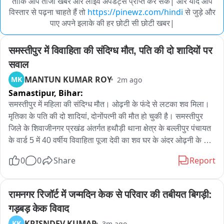
ताकि आप ताजा खबरें और लाइव अपडेट्स प्राप्त कर सकें| और यदि आप
विस्तार से पढ़ना चाहते हैं तो
https://pinewz.com/hindi
से जुड़े और
पाए अपने इलाके की हर छोटी सी छोटी खबर|
समस्तीपुर में विवाहिता की संदिग्ध मौत, पति की दो शादियों पर 
सवाल
MANTUN KUMAR ROY
MK
2m ago
Samastipur,
Bihar:
समस्तीपुर में महिला की संदिग्ध मौत। ओढ़नी के फंदे से लटका शव मिला। 
मृतिका के पति की दो शादियां, दोनोंपत्नी की मौत हो चुकी है। समस्तीपुर 
जिले के शिवाजीनगर प्रखंड अंतर्गत हथौड़ी थाना क्षेत्र के बल्लीपुर पंचायत 
के वार्ड 5 में 40 वर्षीय विवाहिता पूजा देवी का शव घर के अंदर ओढ़नी के 
सहारे फंदे से लटकता मिला। पुलिस मौके पर पहुंची, शव को पोस्टमार्टम के 
0
0
Share
Report
लिए सदर अस्पताल समस्तीपुर भेजा गया और मामले की गंभीरता को देखते 
हुए एफएसएल टीम को बुलाया गया। टीम ने घटनास्थल का निरीक्षण कर 
साक्ष्य एकत्र किए। पूजा देवी मूल रूप से मधुबनी जिले के ओरहा गांव की 
रामनगर रिजॉर्ट में जन्मदिन केक से परिवार की तबीयत बिगड़ी: 
रहने वाली थीं। उनकी शादी वर्ष 2009 में बल्लीपुर निवासी काली मोहन 
गड़बड़ केक विवाद
चौधरी से हुई। दंपती के चार बच्चे हैं: भावना कुमारी, महिमा कुमारी, रितिक 
KRISNDEV KUMAR
KK
3m ago