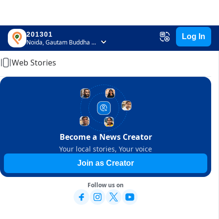
201301
Log In
Home
Noida, Gautam Buddha Nagar, Uttar Pradesh
Web Stories
Become a News Creator
Your local stories, Your voice
Join as Creator
Follow us on