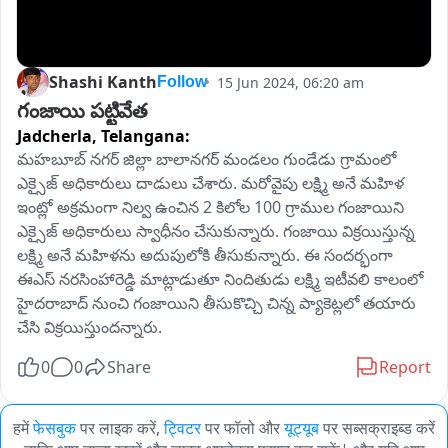
Shashi Kanth
15 Jun 2024, 06:20 am
Follow
గంజాయి పట్టివేత
Jadcherla,
Telangana:
మహబూబ్ నగర్ జిల్లా బాలానగర్ మండలం గుండేడు గ్రామంలో 
ఎక్సైజ్ అధికారులు దాడులు చేశారు. మరోవైపు లక్ష్మి అనే మహిళ 
ఇంట్లో అక్రమంగా నిల్వ ఉంచిన 2 కిలోల 100 గ్రాముల గంజాయిని 
ఎక్సైజ్ అధికారులు స్వాధీనం చేసుకున్నారు. గంజాయి విక్రయిస్తున్న 
లక్ష్మి అనే మహిళను అదుపులోకి తీసుకున్నారు. ఈ సందర్భంగా 
ఈఎస్ నరసింహారెడ్డి మాట్లాడుతూ నిందితుడు లక్ష్మి ఇటీవలి కాలంలో 
హైదరాబాద్ నుంచి గంజాయిని తీసుకొచ్చి చిన్న ప్యాకెట్లలో తయారు 
చేసి విక్రయిస్తుందన్నారు.
0
0
Share
Report
हमें
फेसबुक
पर लाइक करें,
ट्विटर
पर फॉलो और
यूट्यूब
पर सब्सक्राइब्ड करें